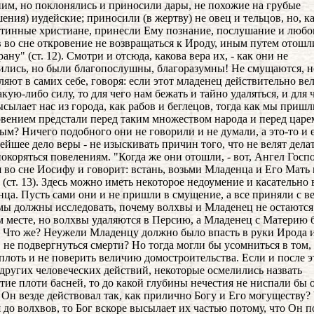
им, но поклонялись и приносили дары, не похожие на грубые
ения) иудейские; приносили (в жертву) не овец и тельцов, но, к
тинные христиане, принесли Ему познание, послушание и любо
 во сне откровение не возвращаться к Ироду, иным путем отошл
ану" (ст. 12). Смотри и отсюда, какова вера их, - как они не
ились, но были благопослушны, благоразумны! Не смущаются, н
яют в самих себе, говоря: если этот младенец действительно ве
акую-либо силу, то для чего нам бежать и тайно удаляться, и для 
ысылает нас из города, как рабов и беглецов, тогда как мы пришл
овением предстали перед таким множеством народа и перед царе
ым? Ничего подобного они не говорили и не думали, а это-то и 
ейшее дело веры - не изыскивать причин того, что не велят делат
покоряться повелениям.
"Когда же они отошли, - вот, Ангел Госп
я во сне Иосифу и говорит: встань, возьми Младенца и Его Мать 
 (ст. 13). Здесь можно иметь некоторое недоумение и касательно
нца. Пусть сами они и не пришли в смущение, а все приняли с в
мы должны исследовать, почему волхвы и Младенец не остаются
 месте, но волхвы удаляются в Персию, а Младенец с Материю 
 Что же? Неужели Младенцу должно было впасть в руки Ирода и
 не подвергнуться смерти? Но тогда могли бы усомниться в том,
плоть и не поверить величию домостроительства. Если и после э
других человеческих действий, некоторые осмелились назвать
тие плоти басней, то до какой глубины нечестия не ниспали бы 
 Он везде действовал так, как прилично Богу и Его могуществу?
я до волхвов, то Бог вскоре высылает их частью потому, что Он 