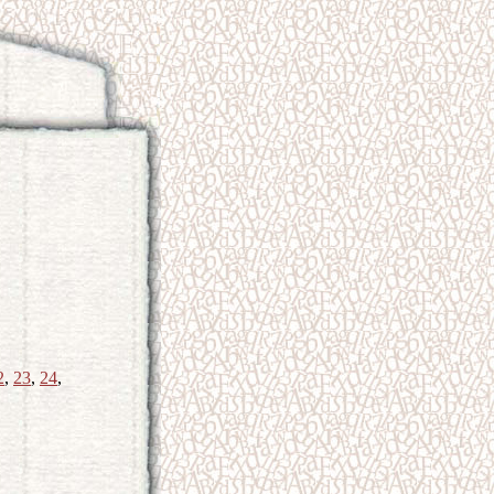
2
,
23
,
24
,