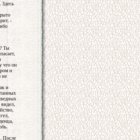
 Здесь
крыто
рит, -
"ибо
ь? Ты
пасает,
о
у что он
ором и
м не
ак и
станных
раведных
 видел,
йство,
гел,
денца,
рбь.
. После