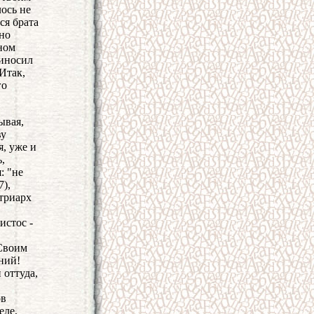
лось не
ся брата
жно
ыном
риносил
Итак,
го
ывая,
ву
я, уже и
,
: "не
7),
атриарх
истос -
 Своим
ний!
 оттуда,
ов
еле,