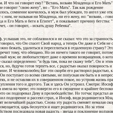
. И что он говорит ему? "Встань, возьми Младенца и Его Мать".
не говорит "свою жену", но - "Его Мать". Так как рождение
лось, сомнение кончилось, и муж был убежден, то ангел уже от
 с ним, не называя ни Младенца, ни его жену, но: "возьми, - гово
а и Его Мать и беги в Египет", и показывает причину бегства: 
ет, - он говорит, - искать душу Ребенка".
ф, услышав это, не соблазнился и не сказал: что это за странност
говорил, что Он спасет Свой народ, а теперь Он даже и Себя не с
ужно бежать, удалиться и переселиться в отдаленную страну? Эт
речит тому, что обещано. Но он ничего такого не говорит, потом
ный муж; не любопытствует даже о времени возвращения, о кот
е сказал определенно: "и будь там, пока не скажу тебе". Он и эти
ся, но, будучи готов терпеть все, с радостью оказал покорность и
ние. И человеколюбец Бог эти скорби его растворил радостью, к
Он поступает со всеми святыми, не попуская им быть и в непре
тях, и не оставляя их в совершенном покое, но устрояя жизнь п
купления того и другого. Так и здесь Он устроил. Смотри: Иосиф
а имела во чреве; это повергло его в смущение и крайнее беспоко
что он подозревал Деву в прелюбодействе. Но тотчас предстал ан
ил подозрение и рассеял страх, и Иосиф, видя родившегося Мла
ят величайшей радостью. Снова эту радость сменяет немалая ско
озмущается, царь беснуется и ищет родившегося. Но за этим
йством последовала новая радость - звезда и поклонение волхвов