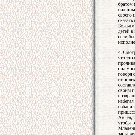
братом 
над ним
своего 
сказать
Божьим?
детей в
если бы
исполне
4. Смотр
что это
пролива
она мог
говоря 
иноплем
составл
своим п
возвращ
избегая
избавил
пришест
Ангел, 
чтобы т
Младенц
заставл