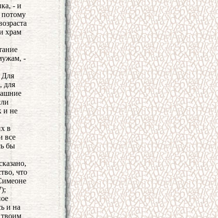
ка, - и
, потому
возраста
 и храм
тание
мужам, -
 Для
, для
гдашние
сли
к и не
их в
и все
сь бы
сказано,
тво, что
 Симеоне
);
ное
ь и на
 твоим