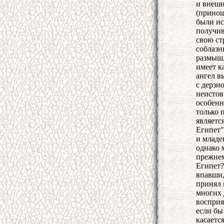
и внешн
(принош
были ис
получив
свою стр
соблазн
размышл
имеет к
ангел в
с дерзн
неистов
особенн
только 
являетс
Египет"
и младе
однако 
прежнем
Египет?
впавши,
принял 
многих 
восприя
если бы
касаетс