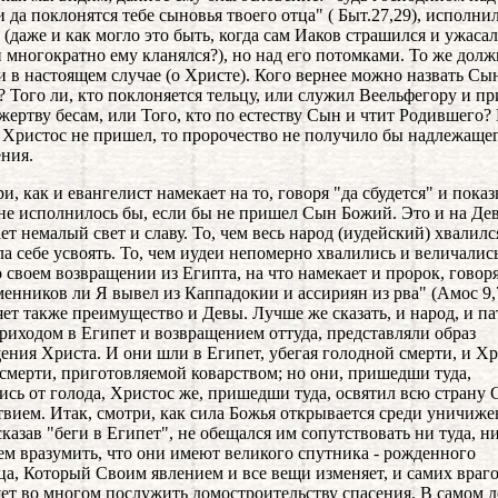
и да поклонятся тебе сыновья твоего отца" ( Быт.27,29), исполни
 (даже и как могло это быть, когда сам Иаков страшился и ужасал
и многократно ему кланялся?), но над его потомками. То же дол
 и в настоящем случае (о Христе). Кого вернее можно назвать С
 Того ли, кто поклоняется тельцу, или служил Веельфегору и п
 жертву бесам, или Того, кто по естеству Сын и чтит Родившего? 
 Христос не пришел, то пророчество не получило бы надлежаще
ния.
и, как и евангелист намекает на то, говоря "да сбудется" и показ
 не исполнилось бы, если бы не пришел Сын Божий. Это и на Де
ет немалый свет и славу. То, чем весь народ (иудейский) хвалилс
ла себе усвоять. То, чем иудеи непомерно хвалились и величались
о своем возвращении из Египта, на что намекает и пророк, говоря
енников ли Я вывел из Каппадокии и ассириян из рва" (Амос 9,
яет также преимущество и Девы. Лучше же сказать, и народ, и п
риходом в Египет и возвращением оттуда, представляли образ
ения Христа. И они шли в Египет, убегая голодной смерти, и Хр
 смерти, приготовляемой коварством; но они, пришедши туда,
ись от голода, Христос же, пришедши туда, освятил всю страну
вием. Итак, смотри, как сила Божья открывается среди уничиже
сказав "беги в Египет", не обещался им сопутствовать ни туда, ни
ем вразумить, что они имеют великого спутника - рожденного
а, Который Своим явлением и все вещи изменяет, и самих враг
яет во многом послужить домостроительству спасения. В самом д