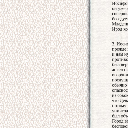
Иосифом
он уже 
соверши
беседует
Младенц
Ирод хоч
3. Иоси
прежде 
и нам н
противо
был вер
ангел н
огорчил
послуша
обычно 
опаснос
из сово
что Дев
потому 
уничтож
был объ
Город в
беспоко