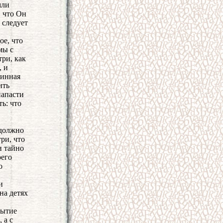
мли
, что Он
 следует
ое, что
мы с
три, как
, и
винная
ить
напасти
ь: что
 должно
ри, что
и тайно
оего
о
и
на детях
бытие
 а с