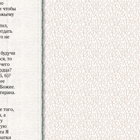
во
и чтобы
Божьему
тил,
отдать
то не
 будучи
ся, то
 чего
рдца?
, 6)?
нее
 Божие.
тирана.
е того,
, а
му
ную
та Я
чатки