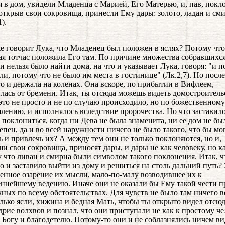
я в дом, увидели Младенца с Марией, Его Матерью, и, пав, покл
 открыв свои сокровища, принесли Ему дары: золото, ладан и см
).
же говорит Лука, что Младенец был положен в яслях? Потому что
я тотчас положила Его там. По причине множества собравшихся
и нельзя было найти дома, на что и указывает Лука, говоря: "и 
сли, потому что не было им места в гостинице" (Лк.2,7). Но после
го и держала на коленах. Она вскоре, по прибытии в Вифлеем,
лась от бремени. Итак, ты отсюда можешь видеть домостроитель
 это не просто и не по случаю происходило, но по божественному
ению, и исполнялось вследствие пророчества. Но что заставил
 поклониться, когда ни Дева не была знаменита, ни ее дом не бы
епен, да и во всей наружности ничего не было такого, что бы мо
ь и привлечь их? А между тем они не только поклоняются, но и,
и свои сокровища, приносят дары, и дары не как человеку, но ка
у что ливан и смирна были символом такого поклонения. Итак, ч
о и заставило выйти из дому и решиться на столь дальний путь? 
енное озарение их мысли, мало-по-малу возводившее их к
ннейшему ведению. Иначе они не оказали бы Ему такой чести п
ных по всему обстоятельствах. Для чувств не было там ничего в
лько ясли, хижина и бедная Мать, чтобы ты открыто видел отсю
рие волхвов и познал, что они приступали не как к простому че
к Богу и благодетелю. Потому-то они и не соблазнялись ничем 