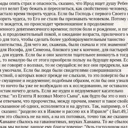
рады опять страх и опасность, сказано, что Ирод ищет душу Ребен
нгел велит Ему бежать и переселиться, как свойственно человеку
настало время творить чудеса. Если бы Господь с первого Своего 
ворить чудеса, то Его не стали бы признавать человеком. Потому
то зиждется, но происходит чревоношение в продолжение
енного девятимесячного времени; потом боли и рождение, и пи
, и продолжительный покой, и ожидание возраста, приличного 
то для того, чтобы сделать более удобовразумительным таинство
оительства. Для чего же, скажешь, были сначала и эти знамения?
 для Иосифа, для Симеона, близкого уже к кончине, для пастырей
, для иудеев. Если бы и они захотели тщательнее вникнуть в то
, то немалую бы от этого приобрели пользу на будущее время. Е
 не говорят о волхвах, то не смущайся; не все они предрекли, ка
м умолчали. Если бы люди были свидетелями совершившихся
ствий, о которых вовсе прежде не слыхали, то это повергло бы 
 смущение и недоумение; подобным образом, если бы они узнал
 то ничто бы уже не возбуждало их к исследованию, не оставало
истам ничего делать. Если же иудеи и недоумевают касательно
ства: "из Египта Я воззвал Моего Сына", как будто бы это о них 
м отвечаем, что пророчества, между прочим, имеют и такое свойс
 сказанное об одних, исполняется и на других. Так, например, о
 сказано: "разделю их в Иакове и рассею их в Израиле" ( Быт.49,7
ем это сбылось не на них, а на их потомках, точно так же сказан
Ханаане сбылось на гаваонитянах, внуках Ханаана. То же сбылос
 как мы видим; данное ему благословение: "будь господином над