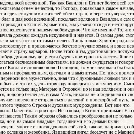
надежд всей вселенной. Так как Вавилон и Египет более всей зе
зжигаемы огнем нечестия, то Господь, показывая в самом начале
т и сделает лучшими жителей обеих стран, и через то уверяя, что
 благ и для всей вселенной, посылает волхвов в Вавилон, а сам с
 приходит в Египет. Кроме того, мы узнаем отсюда и нечто друг
споспешествует к нашему любомудрию. Что же именно? То, что 
начала должны ожидать искушений и наветов. В самом деле, смо
 начинается тотчас от самых пелен. Лишь только Христос родился
еистовствует, и приключается бегство в чужие земли, и вовсе не
егает в страну варваров. После этого и ты, удостоившись послуж
нибудь духовному делу, если будешь претерпевать жесточайшие 
ргаться бесчисленным бедствиям, не должен смущаться и говорит
чит? Когда я исполняю волю Господню, то мне следовало бы быть
ным и прославленным, светлым и знаменитым. Но, имея пример
 переноси все мужественно, зная что с духовными людьми так и
о быть, и что их удел - отовсюду подвергаться искушениям. Смот
ется не только над Матерью и Отроком, но и над волхвами: и он
ся, подобно беглецам, и сама Мать, никогда не отходившая от св
олучает повеление отправиться в далекий и прискорбный путь, п
 этого чудного Отрока и духовных мук рождения. Вот еще что
льно: Палестина строит для Него ковы, а Египет принимает Его 
 от наветов! Таким образом сбывались прообразования не только 
ха, но и на самом Владыке: тогдашними Его делами были
вещены многие из последующих событий, каково, например, со
ьно осленка и жеребенка. Явившийся ангел беседует не с Марией,