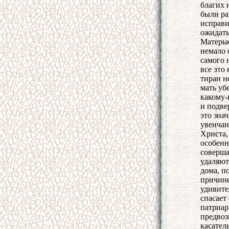
благих 
были ра
исправи
ожидать
Матерью
немало 
самого 
все это
тиран н
мать уб
какому-
и подве
это зна
увенчан
Христа,
особенн
соверша
удаляют
дома, п
причине
удивите
спасает
патриар
предвоз
касател