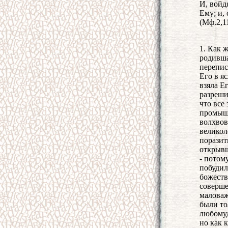
И, войд
Ему; и,
(Мф.2,11
1. Как 
родивша
перепис
Его в я
взяла Е
разреши
что все
промышл
волхвов
великол
поразит
открывш
- потом
побудил
божеств
соверше
маловаж
были то
любомуд
но как 