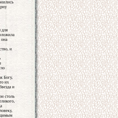
онились
ирну
 для
положила
 она
ство, и
о
л
гло
к Богу,
то их
Звезда и
ри столь
еликого,
да
ловеку,
видимым