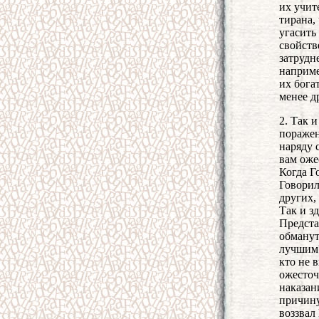
их учит
тирана,
угасить
свойств
затрудн
наприме
их богат
менее д
2. Так 
поражен
наряду 
вам оже
Когда Г
Говорил
других,
Так и з
Предста
обманут
лучшим?
кто не 
ожесточ
наказан
причину
воззвал