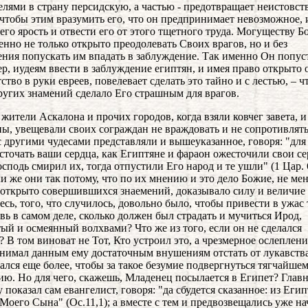
елями в страну персидскую, а частью - предотвращает неистовст
 чтобы этим вразумить его, что он предпринимает невозможное, 
 его ярость и отвести его от этого тщетного труда. Могуществу 
енно не только открыто преодолевать Своих врагов, но и без
ения попускать им впадать в заблуждение. Так именно Он попус
р, иудеям ввести в заблуждение египтян, и имея право открыто 
ство в руки евреев, повелевает сделать это тайно и с лестью, – ч
ругих знамений сделало Его страшным для врагов.
и жители Аскалона и прочих городов, когда взяли ковчег завета, и
ы, увещевали своих сограждан не враждовать и не сопротивлять
с другими чудесами представляли и вышеуказанное, говоря: "для
сточать ваши сердца, как Египтяне и фараон ожесточили свои се
осподь смирил их, тогда отпустили Его народ и те ушли" (1 Цар. 6
и же они так потому, что по их мнению и это дело Божие, не ме
 открыто совершившихся знаемений, доказывало силу и величие
десь, того, что случилось, довольно было, чтобы привести в ужас 
вь в самом деле, сколько должен был страдать и мучиться Ирод,
ый и осмеянный волхвами? Что же из того, если он не сделался
 В том виноват не Тот, Кто устроил это, а чрезмерное ослеплени
внимал данным ему достаточным внушениям отстать от лукавства
ался еще более, чтобы за такое безумие подвергнуться тягчайше
ию. Но для чего, скажешь, Младенец посылается в Египет? Глав
 показал сам евангелист, говоря: "да сбудется сказанное: из Егип
 Моего Сына" (Ос.11,1); а вместе с тем и предвозвещались уже на