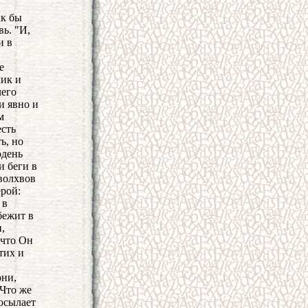
ак бы
вь.
"И,
и в
е
лик и
чего
и явно и
м
есть
ь, но
одень
и беги в
 волхвов
ерой:
 в
бежит в
,
 что Он
тих и
они,
 Что же
посылает