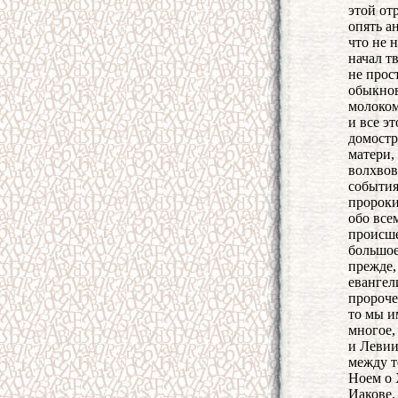
этой от
опять а
что не 
начал т
не прос
обыкнов
молоком
и все э
домостр
матери,
волхвов
события
пророки
обо все
происше
большое
прежде,
евангел
пророче
то мы и
многое,
и Левии
между т
Ноем о 
Иакове,