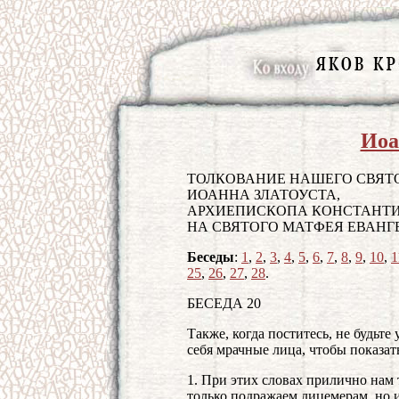
Иоа
ТОЛКОВАНИЕ НАШЕГО СВЯТ
ИОАННА ЗЛАТОУСТА,
АРХИЕПИСКОПА КОНСТАНТ
НА СВЯТОГО МАТФЕЯ ЕВАНГ
Беседы
:
1
,
2
,
3
,
4
,
5
,
6
,
7
,
8
,
9
,
10
,
1
25
,
26
,
27
,
28
.
БЕСЕДА 20
Также, когда поститесь, не будьт
себя мрачные лица, чтобы показат
1. При этих словах прилично нам 
только подражаем лицемерам, но 