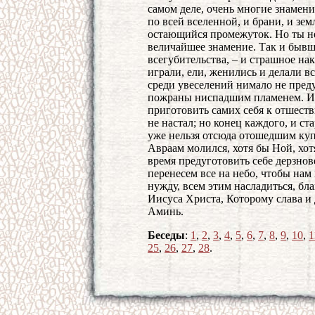
самом деле, очень многие знамен
по всей вселенной, и брани, и зем
остающийся промежуток. Но ты не
величайшее знамение. Так и бывш
всегубительства, – и страшное нак
играли, ели, женились и делали 
среди увеселений нимало не преду
пожраны ниспадшим пламенем. Ита
приготовить самих себя к отшест
не настал; но конец каждого, и ст
уже нельзя отсюда отошедшим куп
Авраам молился, хотя бы Ной, хот
время предуготовить себе дерзнов
перенесем все на небо, чтобы нам 
нужду, всем этим насладиться, б
Иисуса Христа, Которому слава и д
Аминь.
Беседы
:
1
,
2
,
3
,
4
,
5
,
6
,
7
,
8
,
9
,
10
,
1
25
,
26
,
27
,
28
.