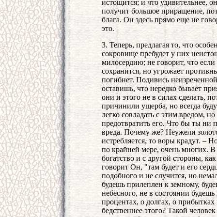
истощится; и что удивительнее, он
получит большое приращение, пот
блага. Он здесь прямо еще не гов
это.
3. Теперь, предлагая то, что особ
сокровище пребудет у них неисто
милосердию; не говорит, что есл
сохранится, но угрожает противным
погибнет. Подивись неизреченной 
оставишь, что нередко бывает прия
они и этого не в силах сделать, п
причинили ущерба, но всегда будут
легко совладать с этим вредом, но
предотвратить его. Что бы ты ни 
вреда. Почему же? Неужели золот
истребляется, то воры крадут. – Н
по крайней мере, очень многих. В
богатство и с другой стороны, ка
говорит Он, "там будет и его сердц
подобного и не случится, но немал
будешь прилеплен к земному, буде
небесного, не в состоянии будешь 
процентах, о долгах, о прибытках
бедственнее этого? Такой человек 