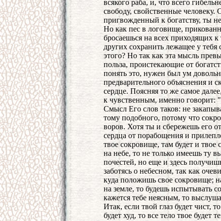
всякого раба, и, что всего гибель
свободу, свойственные человеку. 
пригвожденный к богатству, ты н
Но как пес в логовище, прикованн
бросаешься на всех приходящих к 
других сохранить лежащее у тебя
этого? Но так как эта мысль превы
польза, проистекающие от богатст
понять это, нужен был ум довольн
предварительного объяснения и ска
сердце. Поясняя то же самое дале
к чувственным, именно говорит: "с
Смысл Его слов таков: не закапыв
тому подобного, потому что сокро
воров. Хотя ты и сбережешь его о
сердца от порабощения и прилепле
твое сокровище, там будет и твое 
на небе, то не только имеешь ту в
почестей, но еще и здесь получиш
заботясь о небесном, так как очев
куда положишь свое сокровище; н
на земле, то будешь испытывать с
кажется тебе неясным, то выслуша
Итак, если твой глаз будет чист, то
будет худ, то все тело твое будет т