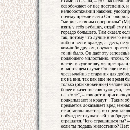
с самого начала, – то Спаситель и
освобождает от нее постепенно, и
нелюбостяжании наконец удобопр
почему прежде всего Он говорил:
"мирись с твоим соперником" (Мф.6
взять у тебя рубашку, отдай ему и
гораздо большего. Там сказал: ес
так, потому что лучше ничего не и
либо и вести вражду; а здесь, не 
ком-либо другом, поучает просто 
то ни было. Он дает эту заповедь 
подающего милостыню, чтобы, то е
влечет в судилище, мы презирали 
в настоящем случае Он еще не все
чрезвычайные старания для добро
их на вид, так как еще не время б
только (обыкновенные) человечес
более в качестве советующего, че
на земле", – говорит и присовокуп
подкапывают и крадут". Таким об
предметов доказывает вред земны
не останавливается, но представл
побуждает слушателей к добродете
страшатся. Чего страшишься ты? –
если ты подашь милостыню? Нет: 