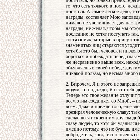
поститься, но только предостерега
то, что есть тяжкого в посте, лежи
постятся. А самое легкое дело, то 
награды, составляет Мою заповедь
нимало не увеличивает для нас тр
награды, не желая, чтобы мы отх
последние не хотят поступать так
состязаниях, которые в присутств
знаменитых лиц стараются угодить 
хотя бы это был человек и низког
бороться и побеждать перед глазам
же несравненно выше всех, наход
объявляешь о своей победе другим
никакой пользы, но весьма много 
2. Впрочем, Я и этого не запреща
людям, то подожди; Я и это тебе д
Теперь это твое желание отлучит 
всем этим соединяет со Мной, – н
всем. Даже и прежде того, еще зд
презирая человеческую славу: ты 
сделаешься искренним другом добр
славу людей, то хотя бы удалился
именно потому, что не будешь им
добродетель, когда исполняешь ее 