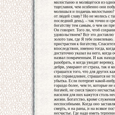
милостыню и молящегося из одног
тщеславия, чем особенно они побу
молишься и подаешь милостыню? –
от людей славу? Но не молись с т
последний день), – так точно и с
богатству тем самым, о чем он пр
Он говорит. Того ли, чтоб сохрани
удовольствием? Все это доставлю
золото там, где Я тебе повелеваю
пристрастия к богатству, Спасит
впоследствии, именно тогда, когда
достаточно указал на него, когда
назвал помраченным. И как находя
разобрать, и когда увидят веревку,
дебри, умирают от страха, так и 
страшатся того, что для других к
или справедливее, страшатся не т
убытка. Если потерпят какой-нибу
гораздо более, чем те, которые н
богачей, не снеся такого несчасть
насилия для них кажутся столь не
жизни. Богатство, кроме служения
неспособными. Когда оно заставля
смерть, и на раны, и на всякое по
несчастье. Где надо иметь терпени