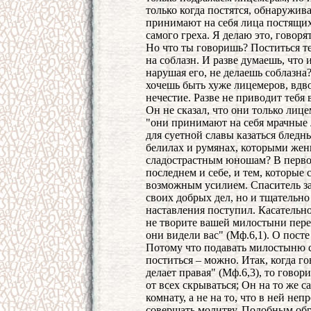
только когда постятся, обнаружива
принимают на себя лица постящих
самого греха. Я делаю это, говорят
Но что ты говоришь? Поститься те
на соблазн. И разве думаешь, что 
нарушая его, не делаешь соблазна
хочешь быть хуже лицемеров, вд
нечестие. Разве не приводит тебя
Он не сказал, что они только лице
"они принимают на себя мрачные л
для суетной славы казаться бледны
белилах и румянах, которыми жен
сладострастным юношам? В первом 
последнем и себе, и тем, которые 
возможным усилием. Спаситель за
своих добрых дел, но и тщательно
наставления поступил. Касательно
не творите вашей милостыни пере
они видели вас" (Мф.6,1). О посте
Потому что подавать милостыню с
поститься – можно. Итак, когда гов
делает правая" (Мф.6,3), то говор
от всех скрываться; Он на то же с
комнату, а не на то, что в ней н
совершать молитву. Подобным обра