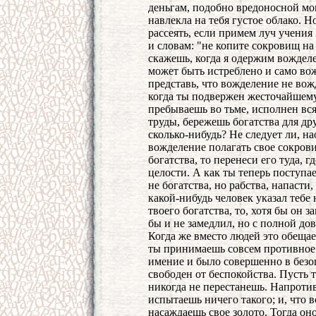
деньгам, подобно вредоносной мо
навлекла на тебя густое облако. Н
рассеять, если примем луч учения
и словам: "не копите сокровищ на
скажешь, когда я одержим вождел
может быть истреблено и само во
представь, что вожделение не вож
когда ты подвержен жесточайшему 
пребываешь во тьме, исполнен вс
труды, бережешь богатства для дру
сколько-нибудь? Не следует ли, нао
вожделение полагать свое сокров
богатства, то перенеси его туда, г
целости. А как ты теперь поступа
не богатства, но рабства, напасти
какой-нибудь человек указал тебе 
твоего богатства, то, хотя бы он 
бы и не замедлил, но с полной д
Когда же вместо людей это обещает
ты принимаешь совсем противное. 
имение и было совершенно в безо
свободен от беспокойства. Пусть т
никогда не перестанешь. Напротив
испытаешь ничего такого; и, что в
насаждаешь свое золото. Тогда он