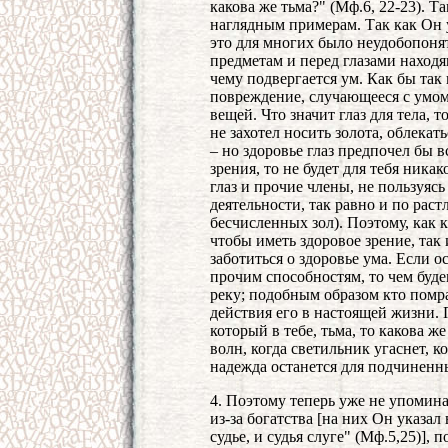
какова же тьма?" (Мф.6, 22-23). Т
наглядным примерам. Так как Он 
это для многих было неудобопоня
предметам и перед глазами находя
чему подвергается ум. Как бы так 
повреждение, случающееся с умом,
вещей. Что значит глаз для тела, 
не захотел носить золота, облекат
– но здоровье глаз предпочел бы 
зрения, то не будет для тебя ника
глаз и прочие члены, не пользуясь
деятельности, так равно и по рас
бесчисленных зол). Поэтому, как к
чтобы иметь здоровое зрение, та
заботиться о здоровье ума. Если 
прочим способностям, то чем буд
реку; подобным образом кто помра
действия его в настоящей жизни. 
который в тебе, тьма, то какова ж
волн, когда светильник угаснет, к
надежда останется для подчиненн
4. Поэтому теперь уже не упомина
из-за богатства [на них Он указал 
судье, и судья слуге" (Мф.5,25)], 