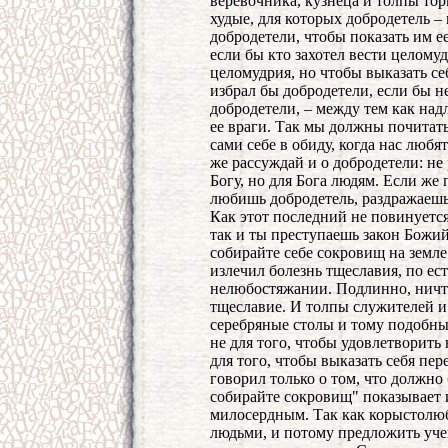
веревочника, кузнеца и толпы тор
худые, для которых добродетель –
добродетели, чтобы показать им ее
если бы кто захотел вести целом
целомудрия, но чтобы выказать се
избрал бы добродетели, если бы н
добродетели, – между тем как надл
ее враги. Так мы должны почитать
сами себе в обиду, когда нас любя
же рассуждай и о добродетели: не
Богу, но для Бога людям. Если же 
любишь добродетель, раздражаешь Б
Как этот последний не повинуется
так и ты преступаешь закон Божий
собирайте себе сокровищ на земле
излечил болезнь тщеславия, по ес
нелюбостяжании. Подлинно, ничто 
тщеславие. И толпы служителей и 
серебряные столы и тому подобн
не для того, чтобы удовлетворить
для того, чтобы выказать себя пе
говорил только о том, что должно
собирайте сокровищ" показывает и
милосердным. Так как корыстолюб
людьми, и потому предложить учен