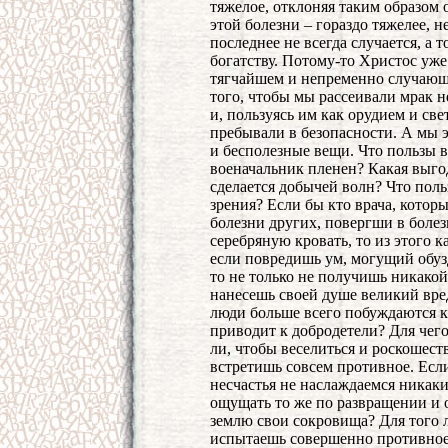
тяжелое, отклоняя таким образом 
этой болезни – гораздо тяжелее, 
последнее не всегда случается, а 
богатству. Потому-то Христос уже 
тягчайшем и непременно случающе
того, чтобы мы рассеивали мрак 
и, пользуясь им как орудием и све
пребывали в безопасности. А мы 
и бесполезные вещи. Что пользы в
военачальник пленен? Какая выго
сделается добычей волн? Что поль
зрения? Если бы кто врача, котор
болезни других, повергши в боле
серебряную кровать, то из этого 
если повредишь ум, могущий обуз
то не только не получишь никакой
нанесешь своей душе великий вре
люди больше всего побуждаются к 
приводит к добродетели? Для чего
ли, чтобы веселиться и роскошест
встретишь совсем противное. Есл
несчастья не наслаждаемся никак
ощущать то же по развращении и 
землю свои сокровища? Для того л
испытаешь совершенно противное.