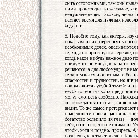
быть осторожными, там они бываю
ними происходит то же самое, что 
ненужные вещи. Таковой, неблаго
настает время для нужных издерже
бедствия.
5. Подобно тому, как актеры, изу
показывают их, переносят много с
необходимых делах, оказываются 
те, ходя по протянутой веревке, 
когда какое-нибудь важное дело по
придумать не могут, как на то реш
решаются, а для любомудрия не мо
те занимаются и опасным, и беспо
опасностей и трудностей, но ниче
покрываются сугубой тьмой: и от 
несбыточности своих предприятий
могут смотреть свободно. Находя
освобождается от тьмы; лишенный
видит. То же самое претерпевают 
праведности просвещает и наставл
богатство ослепило их глаза, – по
себя, и от того, что не внимают 
чтобы, хотя и поздно, прозреть. 
познаешь, как ты стал слеп. Как т