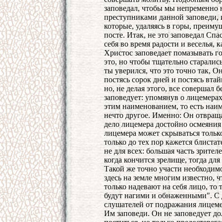
заповедал, чтобы мы непременно 
преступниками данной заповеди, 
которые, удаляясь в горы, преиму
посте. Итак, не это заповедал Сп
себя во время радости и веселья, 
Христос заповедает помазывать го
это, но чтобы тщательно старались
ты уверился, что это точно так, 
постясь сорок дней и постясь вта
но, не делая этого, все совершал 
заповедует: упомянув о лицемерах
этим наименованием, то есть наи
нечто другое. Именно: Он отвраща
дело лицемера достойно осмеяния 
лицемера может скрываться только
только до тех пор кажется блиста
не для всех: большая часть зрителе
когда кончится зрелище, тогда для 
Такой же точно участи необходим
здесь на земле многим известно, ч
только надевают на себя лицо, то 
будут нагими и обнаженными". С 
слушателей от подражания лицеме
Им заповеди. Он не заповедует до