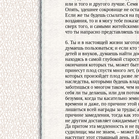
или и того и другого лучше. Семя н
Опять, здешнее сокровище не оста
Если же ты будешь ссылаться на 
воздаяния, то и я могу тебе показа
сверх того, и самыми житейскими 
что ты напрасно представляешь та
6. Ты и в настоящей жизни загото
думаешь пользоваться; и если кто 
детей и внуков, думаешь найти до
находясь в самой глубокой старос
окончания которых ты, может быть
принесут плод спустя много лет, (
которых произойдет плод разве ле
наследства, которыми будешь влад
заботишься о многом таком, чем ни
себя ли ты делаешь, или для потом
безумия, когда ты касательно зе
времени и даже, по причине этой
лишиться всей награды за труды; 
причине замедления, тогда как эт
не другим доставляет ожидаемые т
Да притом эта медленность и не п
судилища; мы не знаем, – может б
наступит этот страшный день, и Е