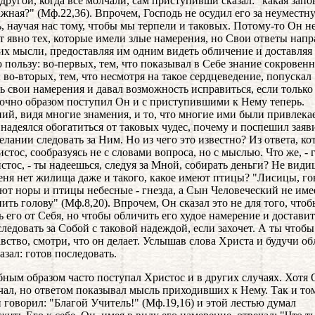
 другой, когда все молчали, сам приступивши сказал: "какая запо
ажная?" (Мф.22,36). Впрочем, Господь не осудил его за неуместн
ь, научая нас тому, чтобы мы терпели и таковых. Потому-то Он н
т явно тех, которые имели злые намерения, но Свои ответы напр
их мысли, предоставляя им одним видеть обличение и доставляя
 пользу: во-первых, тем, что показывал в Себе знание сокровенн
; во-вторых, тем, что несмотря на такое сердцеведение, попускал
ь свои намерения и давал возможность исправиться, если только 
очно образом поступил Он и с приступившими к Нему теперь.
ий, видя многие знамения, и то, что многие ими были привлека
 надеялся обогатиться от таковых чудес, почему и поспешил заяв
елании следовать за Ним. Но из чего это известно? Из ответа, к
истос, сообразуясь не с словами вопроса, но с мыслью. Что же, - 
стос, - ты надеешься, следуя за Мной, собирать деньги? Не види
еня нет жилища даже и такого, какое имеют птицы? "Лисицы, го
ют норы и птицы небесные - гнезда, а Сын Человеческий не имее
ить голову" (Мф.8,20). Впрочем, Он сказал это не для того, чтоб
ь его от Себя, но чтобы обличить его худое намерение и доставит
следовать за Собой с таковой надеждой, если захочет. А ты чтобы
авство, смотри, что он делает. Услышав слова Христа и будучи об
азал: готов последовать.
бным образом часто поступал Христос и в других случаях. Хотя 
чал, но ответом показывал мысль приходивших к Нему. Так и том
 говорил: "Благой Учитель!" (Мф.19,16) и этой лестью думал