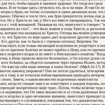
 для того, чтобы придти в прежнее здоровье. Но тогда все сразу
вало. И не только здесь случилось это, но и на море. И там Он не
 ветры и бурю, но тотчас остановил и самое движение волн, что
транно. Обычно и после того, как буря прекратится, волны еще д
тся. Но у Христа не так; у Него все вместе прекращалось. Так и
сь и с этой женщиной. Указывая на это, евангелист и говорит: "в
накрывать на стол", - что было знаком и силы Христа, и располо
, которое она оказывала ко Христу. Отсюда мы можем усматри
и то, что Христос по вере одних дает исцеление другим (здесь и
 Его другие, как то было и с отроком сотника). Впрочем, Он
тельствует, если только желающий исцеления не упорствует в нев
или по причине болезни не может прийти к Нему, или по причин
ия и незрелого возраста не имеет о Нем высокого понятия: "Когд
вечер, к Нему привели многих бесноватых, и Он изгнал духов сл
 всех больных, да сбудется сказанное через пророка Исаию, кот
: Он взял на себя наши немощи и понес болезни" (Мф.8,16-17). 
 многие наконец уверовали? Они не хотели удалиться, хотя время
ло к тому, и не почитали неблаговременным приводить вечером
 своих. Заметь, о каком множестве исцеленных евангелисты
ают, когда не говорят нам и не повествуют о каждом порознь, н
переходят неизреченное море чудес. Потом, чтобы величие чуда 
о в недоверие, что Он такое множество и от столь различных бо
ил и исцелил в одно мгновение времени, евангелист приводит п
льствующего о случившемся, показывая тем, что доказательство,
ованное из Писания, во всяком случае важно и не ниже самых з