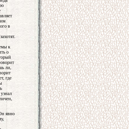
ведь
ую
е
авляет
 им
ого в
захотят.
емы к
ить о
оторый
говорит
шь ли,
ворит
т, где
ы
ь
 узнал
личен,
Он явно
у,