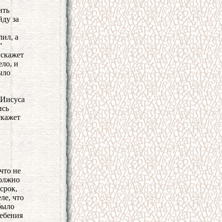
ить
йду за
лил, а
"
 скажет
ело, и
ыло
 Иисуса
ись
скажет
что не
должно
срок,
ле, что
было
ребения