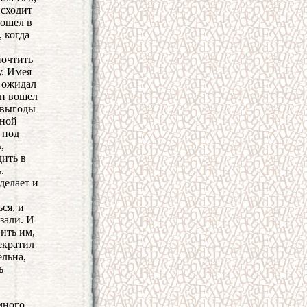
исходит
вошел в
 когда
почтить
у. Имея
о ожидал
Он вошел
ь выгоды
нной
 под
,
дить в
.
делает и
ся, и
зали. И
вить им,
екратил
ельна,
ь
много