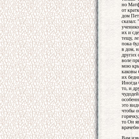
но Матф
от крат
дом Пет
сказал:
ученико
их и сд
тещу, л
пока бу
в дом, 
других 
воле пр
мою кры
каковы 
их бедн
Иногда 
то, и д
чудодей
особенн
это вид
чтобы о
горячку
то Он я
врачебн
Вам изв