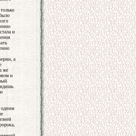
 только
 было
олго
менно
стала и
жения
вать
менно
ерии, а
е
а же
овом и
орый
Видишь
 и
о одним
не
лезней
ророка,
намений.