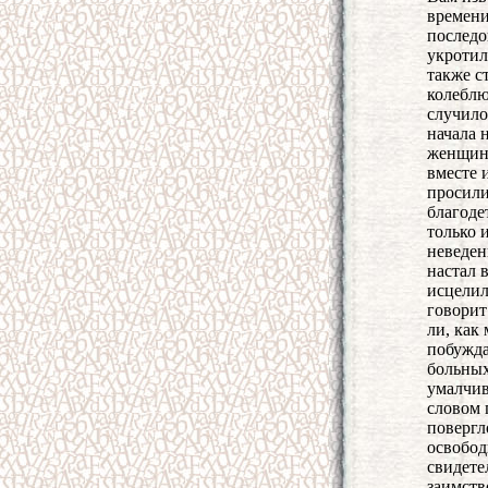
времени
последо
укротил
также с
колеблю
случило
начала 
женщины
вместе 
просили
благоде
только 
неведен
настал 
исцелил
говорит
ли, как
побужда
больных
умалчив
словом 
повергл
освобод
свидете
заимств