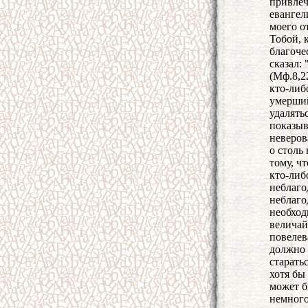
привлеч
евангел
моего о
Тобой, 
благоче
сказал:
(Мф.8,2
кто-либ
умерший
удалять
показыв
неверов
о столь
тому, ч
кто-либ
неблаго
неблаго
необход
величай
повелев
должно 
старать
хотя бы
может б
немного