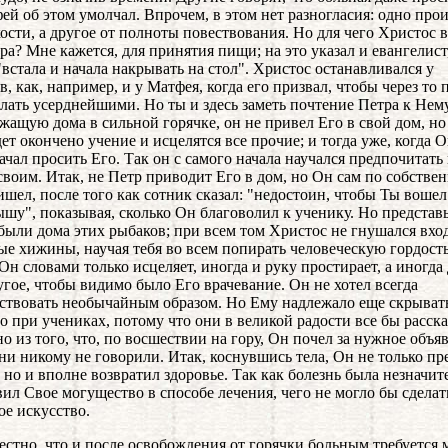
ей об этом умолчал. Впрочем, в этом нет разногласия: одно про
кости, а другое от полноты повествования. Но для чего Христос 
ра? Мне кажется, для принятия пищи; на это указал и евангелист,
 "встала и начала накрывать на стол". Христос останавливался у
в, как, например, и у Матфея, когда его призвал, чтобы через то 
елать усерднейшими. Но ты и здесь заметь почтение Петра к Нем
ежащую дома в сильной горячке, он не привел Его в свой дом, н
дет окончено учение и исцелятся все прочие; и тогда уже, когда 
начал просить Его. Так он с самого начала научался предпочитат
своим. Итак, не Петр приводит Его в дом, но Он сам по собстве
ишел, после того как сотник сказал: "недостоин, чтобы Ты вошел
шу", показывая, сколько Он благоволил к ученику. Но представь
были дома этих рыбаков; при всем том Христос не гнушался вхо
ые хижины, научая тебя во всем попирать человеческую гордость
Он словами только исцеляет, иногда и руку простирает, а иногда 
ругое, чтобы видимо было Его врачевание. Он не хотел всегда
ствовать необычайным образом. Но Ему надлежало еще скрывать
о при учениках, потому что они в великой радости все бы расска
но из того, что, по восшествии на гору, Он почел за нужное объя
ни никому не говорили. Итак, коснувшись тела, Он не только пр
, но и вполне возвратил здоровье. Так как болезнь была незначит
вил Свое могущество в способе лечения, чего не могло бы сделат
ое искусство.
естно, что и после освобождения от горячки больным требуется 