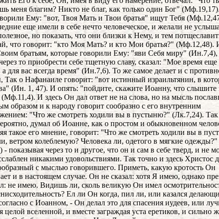
жить Его к себе, Он, имея в виду его намерение, отвечал: "Что т
шь меня благим? Никто не благ, как только один Бог" (Мф.19,17)
оворили Ему: "вот, Твоя Мать и Твои братья" ищут Тебя (Мф.12,47
ледние еще имели в себе нечто человеческое, и желали не услыша
полезное, но показать, что они близки к Нему, и тем потщеславит
й, что говорит: "кто Моя Мать? и кто Мои братья?" (Мф.12,48). 
воим братьям, которые говорили Ему: "яви Себя миру" (Ин.7,4),
через то приобрести себе тщетную славу, сказал: "Мое время еще
 а для вас всегда время" (Ин.7,6). То же самое делает и с против
, Так о Нафанаиле говорит: "вот истинный израильтянин, в кото
ва" (Ин. 1, 47). И опять: "пойдите, скажите Иоанну, что слышите
 (Мф.11,4). И здесь Он дал ответ не на слова, но на мысль послав
м образом и к народу говорит сообразно с его внутренним
жением: "Что же смотреть ходили вы в пустыню?" (Лк.7,24). Так
вероятно, думал об Иоанне, как о простом и обыкновенном челове
яя такое его мнение, говорит: "Что же смотреть ходили вы в пу
ли, ветром колеблемую? Человека ли, одетого в мягкие одежды?"
) - показывая через то и другое, что он и сам в себе тверд, и не м
сслаблен никакими удовольствиями. Так точно и здесь Христос д
сообразный с мыслью говорившего. Приметь, какую кротость Он
ает и в настоящем случае. Он не сказал: хотя Я имею, однако пр
ал: не имею. Видишь ли, сколь великую Он имел осмотрительнос
снисходительность? Ел ли Он когда, пил ли, или казался делающ
согласно с Иоанном, - Он делал это для спасения иудеев, или луч
я целой вселенной, и вместе заграждая уста еретиков, и сильно 