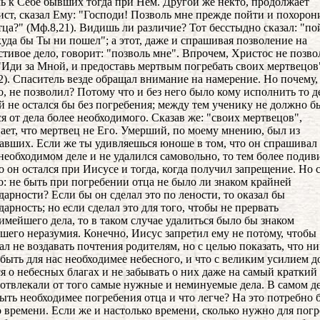
ь к Себе бывших тогда при Нем. Другой же некто, продолжает
ист, сказал Ему: "Господи! Позволь мне прежде пойти и похорон
тца?" (Мф.8,21). Видишь ли различие? Тот бесстыдно сказал: "по
куда бы Ты ни пошел"; а этот, даже и спрашивая позволение на
стивое дело, говорит: "позволь мне". Впрочем, Христос не позво
 "Иди за Мной, и предоставь мертвым погребать своих мертвецов
2). Спаситель везде обращал внимание на намерение. Но почему,
о, не позволил? Потому что и без него было кому исполнить то д
 не остался бы без погребения; между тем ученику не должно б
ся от дела более необходимого. Сказав же: "своих мертвецов",
ает, что мертвец не Его. Умерший, по моему мнению, был из
авших. Если же ты удивляешься юноше в том, что он спрашивал
 необходимом деле и не удалился самовольно, то тем более подив
то он остался при Иисусе и тогда, когда получил запрещение. Но 
о: не быть при погребении отца не было ли знаком крайней
дарности? Если бы он сделал это по лености, то оказал бы
дарность; но если сделал это для того, чтобы не прервать
имейшего дела, то в таком случае удалиться было бы знаком
шего неразумия. Конечно, Иисус запретил ему не потому, чтобы
ал не воздавать почтения родителям, но с целью показать, что ни
быть для нас необходимее небесного, и что с великим усилием 
ся о небесных благах и не забывать о них даже на самый краткий 
 отвлекали от того самые нужные и неминуемые дела. В самом де
ыть необходимее погребения отца и что легче? На это потребно 
 времени. Если же и настолько времени, сколько нужно для пог