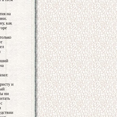
тия на
зни.
ну, как
горе
только
от
мел
а
учший
на
азал:
Христу и
ный
Ты ни
читать
 с
и
едствии