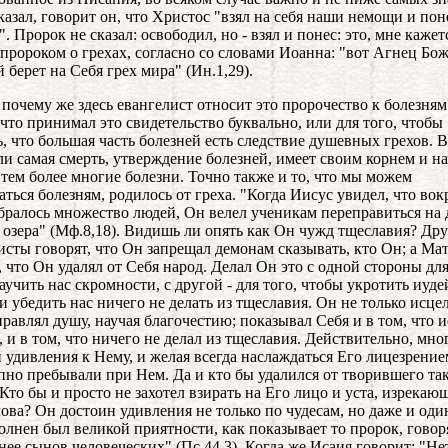
казал, говорит он, что Христос "взял на себя наши немощи и пон
. Пророк не сказал: освободил, но - взял и понес: это, мне кажет
 пророком о грехах, согласно со словами Иоанна: "вот Агнец Бо
 берет на Себя грех мира" (Ин.1,29).
, почему же здесь евангелист относит это пророчество к болезня
 что принимал это свидетельство буквально, или для того, чтобы
ь, что большая часть болезней есть следствие душевных грехов. 
сли самая смерть, утверждение болезней, имеет своим корнем и н
о тем более многие болезни. Точно также и то, что мы можем
аться болезням, родилось от греха. "Когда Иисус увидел, что вок
бралось множество людей, Он велел ученикам переправиться на
 озера" (Мф.8,18). Видишь ли опять как Он чужд тщеславия? Др
исты говорят, что Он запрещал демонам сказывать, кто Он; а Ма
, что Он удалял от Себя народ. Делал Он это с одной стороны для
аучить нас скромности, с другой - для того, чтобы укротить иуд
 и убедить нас ничего не делать из тщеславия. Он не только исцел
правлял душу, научая благочестию; показывал Себя и в том, что 
, и в том, что ничего не делал из тщеславия. Действительно, мно
 удивления к Нему, и желая всегда наслаждаться Его лицезрение
пно пребывали при Нем. Да и кто бы удалился от творившего та
 Кто бы и просто не захотел взирать на Его лицо и уста, изрекаю
лова? Он достоин удивления не только по чудесам, но даже и оди
олнен был великой приятности, как показывает то пророк, говор
нее сынов человеческих" (Пс.44,3). Когда же Исаия говорит: "Не