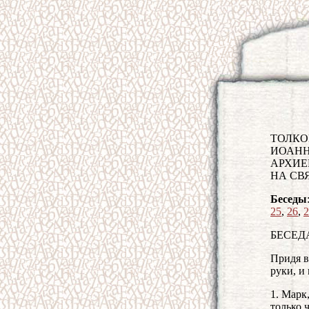
ТОЛКО
ИОАНН
АРХИЕ
НА СВ
Беседы
25
,
26
,
2
БЕСЕДА
Придя в
руки, и
1. Марк
только 