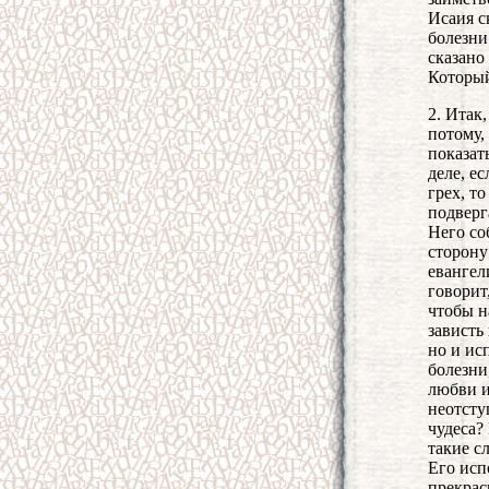
Исаия с
болезни"
сказано
Который
2. Итак
потому,
показат
деле, е
грех, т
подверг
Него со
сторону
евангел
говорит
чтобы н
зависть
но и ис
болезни
любви и
неотсту
чудеса?
такие с
Его исп
прекрас