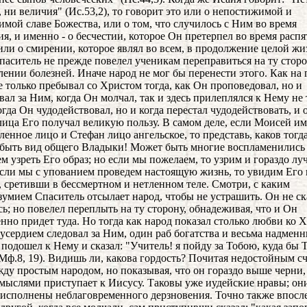
, ни величия" (Ис.53,2), то говорит это или о непостижимой и
имой славе Божества, или о том, что случилось с Ним во время
ия, и именно - о бесчестии, которое Он претерпел во время распя
 или о смирении, которое являл во всем, в продолжение целой жи
паситель не прежде повелел ученикам переправиться на ту сторо
лении болезней. Иначе народ не мог бы перенести этого. Как на 
е только пребывал со Христом тогда, как Он проповедовал, но и
вал за Ним, когда Он молчал, так и здесь прилеплялся к Нему не 
когда Он чудодействовал, но и когда перестал чудодействовать, и 
лица Его получал великую пользу. В самом деле, если Моисей и
ленное лицо и Стефан лицо ангельское, то представь, каков тогд
быть вид общего Владыки! Может быть многие воспламенились
м узреть Его образ; но если мы пожелаем, то узрим и гораздо л
Если мы с упованием проведем настоящую жизнь, то увидим Его 
, сретивши в бессмертном и нетленном теле. Смотри, с каким
зумием Спаситель отсылает народ, чтобы не устрашить. Он не ск
сь; но повелел переплыть на ту сторону, обнадеживая, что и Он
нно придет туда. Но тогда как народ показал столько любви ко 
 усердием следовал за Ним, один раб богатства и весьма надмен
 подошел к Нему и сказал: "Учитель! я пойду за Тобою, куда бы 
Мф.8, 19). Видишь ли, какова гордость? Почитая недостойным с
жду простым народом, но показывая, что он гораздо выше черни,
мыслями приступает к Иисусу. Таковы уже иудейские нравы; он
исполнены неблаговременного дерзновения. Точно также впосл