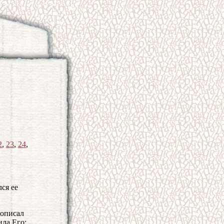
2
,
23
,
24
,
ся ее
 описал
ила Его;