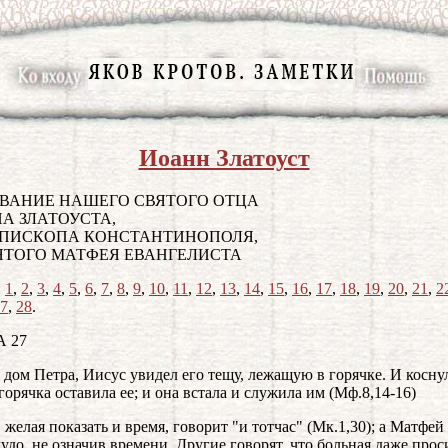
Иоанн Златоуст
ВАНИЕ НАШЕГО СВЯТОГО ОТЦА
А ЗЛАТОУСТА,
ПИСКОПА КОНСТАНТИНОПОЛЯ,
ЯТОГО МАТФЕЯ ЕВАНГЕЛИСТА
:
1
,
2
,
3
,
4
,
5
,
6
,
7
,
8
,
9
,
10
,
11
,
12
,
13
,
14
,
15
,
16
,
17
,
18
,
19
,
20
,
21
,
2
7
,
28
.
 27
 дом Петра, Иисус увидел его тещу, лежащую в горячке. И коснул
 горячка оставила ее; и она встала и служила им (Мф.8,14-16)
, желая показать и время, говорит "и тотчас" (Мк.1,30); а Матфей
чудо, не означив времени. Другие говорят, что больная даже прос