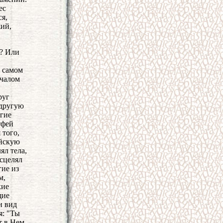
ес
ся,
жий,
м? Или
В самом
ачалом
руг
 другую
угие
тфей
 того,
ейскую
ял тела,
исцелял
гие из
м,
кие
щие
н вид
я: "Ты
т в Нем