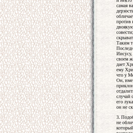
и некто
самая в
дерзост
обличае
против 
двоякую
совести
скрыват
Таким т
Последн
Иисусу,
своем ж
дает Хр
ему Хри
что у М
Он, име
приклон
отдалит
случай 
его лук
он не ск
3. Подо
не обли
который