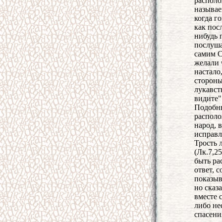
располо
называе
когда г
как пос
нибудь 
послуша
самим С
желали 
настало,
стороны
лукавст
видите"
Подобны
располо
народ, 
исправл
Трость 
(Лк.7,25
быть ра
ответ, 
показыв
но сказ
вместе 
либо не
спасени