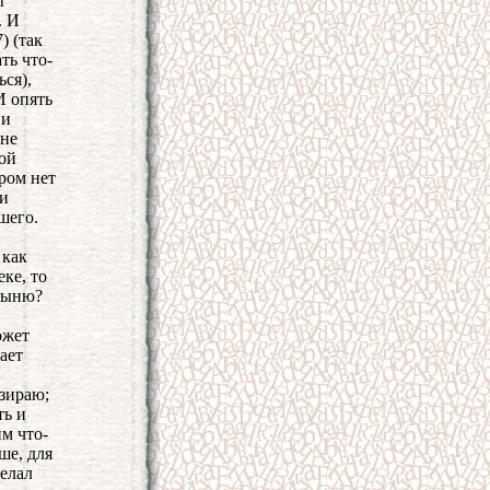
ы
. И
) (так
ть что-
ься),
И опять
 и
 не
ной
ром нет
 и
шего.
 как
ке, то
стыню?
ожет
ает
езираю;
ть и
им что-
ше, для
желал