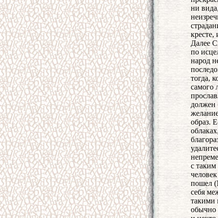
ни вида
неизреч
страдан
кресте,
Далее С
по исце
народ н
последо
тогда, 
самого 
прослав
должен 
желание
образ. 
облаках
благора
удалите
непреме
с таким
человек
пошел (
себя ме
такими 
обычно 