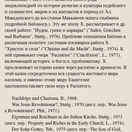
энциклопедией по истории религии и культуры иудейского
и эллинистич. миров и их контактов в период от Ал.
Македонского до восстания Маккавеев (книга снабжена
подробной библиогр.). Эту же эпоху Х. рассматривает в др.
своей работе: "Иудеи, греки и варвары" ("Juden, Griechen
und Barbaren", Stuttg., 1976). Проблеме отношения Библии к
различным политич. системам посвящена работа Х.
"Христос и сила" ("Christus und die Macht", Stuttg., 1974). К
ней примыкает очерк "Распятие" ("Crucifixion", L., 1977),
включающий историч. и богосл. проблематику. Х.
прослеживает историю казни через распятие в древности. В
этой казни сосредоточена вся сущность жестокого мира
насилия, и именно этому миру Евангелие
противопоставляет свою веру в Распятого.
Nachfolge und Charisma, В., 1968;
War Jesus Revolutionar?, Stuttg., 1970 (англ. пер.: Was Jesus
a Revolutionist?, Phil., 1971);
Eigentum und Reichtum in der fruhen Kirche, Stuttg., 1973
(англ. пер.: Property and Riches in the Early Church, L., 1974);
Der Sohn Gottes, Tub., 1975 (англ. пер.: The Son of God,