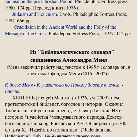
Judaism in the pre-Christian Period
. Philadelphia: Fortress press,
1980. 174 pp. Перевод книги 1976 г.
Judaism and Hellenism
. 2 vols. Philadelphia: Fortress Press,
1984. 666 pp.
Crucifixion in the Ancient World and the Folly of the
Message of the Cross
. Philadeplia: Fortress Press, , 1977. 112 pp.
Из "Библиологического словаря"
священника Александра Меня
(Мень закончил работу над текстом к 1985 г.; словарь оп. в
трех томах фондом Меня (СПб., 2002))
К досье Меня
-
К указателю по Новому Завету в целом
. -
Библия
.
ХЕНГЕЛЬ (Hengel) Мартин (р.1926, ум. 2009), нем.
протестантский библеист, богослов и историк. Окончил
Тюбингенский ун-т, где преподает Свящ.Писание НЗ и
историю *иудейства *междузаветного периода. Доктор
богословия, чл.-корр. Британской АН. Обширный (ок.700
с.) труд Х. "Иудейство и эллинизм" ("Judentum und
Hellenismus", Tub., 1969) является своего рода