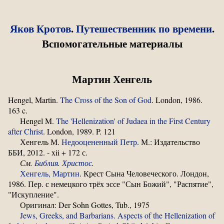
Яков Кротов
.
Путешественник по времени
.
Вспомогательные материалы
Мартин Хенгель
Hengel, Martin.
The Cross of the Son of God
. London, 1986.
163 c.
Hengel M.
The 'Hellenization' of Judaea in the First Century
after Christ
. London, 1989. P. 121
Хенгель М.
Недооцененный Петр
. М.: Издательство
ББИ, 2012. - xii + 172 с.
См.
Библия
.
Христос
.
Хенгель, Мартин
. Крест Сына Человеческого. Лондон,
1986. Пер. с немецкого трёх эссе "Сын Божий", "Распятие",
"Искупление".
Оригинал: Der Sohn Gottes, Tub., 1975
Jews, Greeks, and Barbarians. Aspects of the Hellenization of