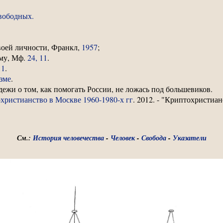
вободных.
своей личности, Франкл,
1957
;
ему, Мф.
24, 11
.
11
.
зме
.
ежи о том, как помогать России, не ложась под большевиков.
христианство в Москве 1960-1980-х гг
. 2012. - "Криптохристиан
См.:
История человечества
-
Человек
-
Свобода
-
Указатели