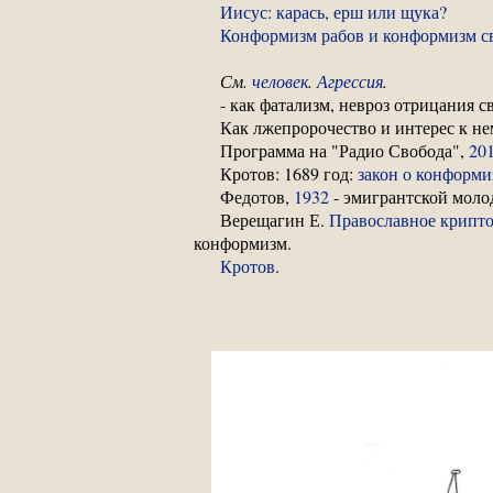
Иисус: карась, ерш или щука?
Конформизм рабов и конформизм с
См.
человек
.
Агрессия
.
- как фатализм, невроз отрицания 
Как лжепророчество и интерес к н
Программа на "Радио Свобода",
20
Кротов: 1689 год:
закон о конформи
Федотов,
1932
- эмигрантской молод
Верещагин Е.
Православное крипто
конформизм.
Кротов
.