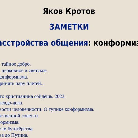
Яков Кротов
ЗАМЕТКИ
асстройства общения
: конформи
 тайное добро.
церковное и светское.
-конформизма.
инять пару плетей...
го христианина сойдёшь. 2022.
евдо-дела.
ности человечности. О тупике конформизма.
ственной совести.
формизма.
зм бузотёрства.
а до Путина.