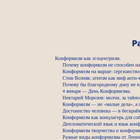
Р
Конформизм как эгоцентризм.
Почему конформизм не способен на
Конформизм на марше: сергианство 
Стив Возняк: атеизм как миф анти
Почему бы благородному дону не пр
4 января — День Конформизма.
Нектарий Морозов: молчи, за тайно
Конформизм — не «малые дела», а п
Достоинство человека — в бескрай
Конформизм как концлагерь для соб
Дипломатический язык и язык кон
Конформизм творчества и конформи
Разные виды конформизма от Ленин