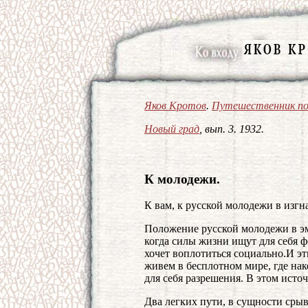
Яков Кротов
.
Путешественник по
Новый град
, вып. 3. 1932.
К молодежи.
К вам, к русской молодежи в изг
Положение русской молодежи в эм
когда силы жизни ищут для себя 
хочет воплотиться социально.И э
живем в бесплотном мире, где на
для себя разрешения. В этом исто
Два легких пути, в сущности сры