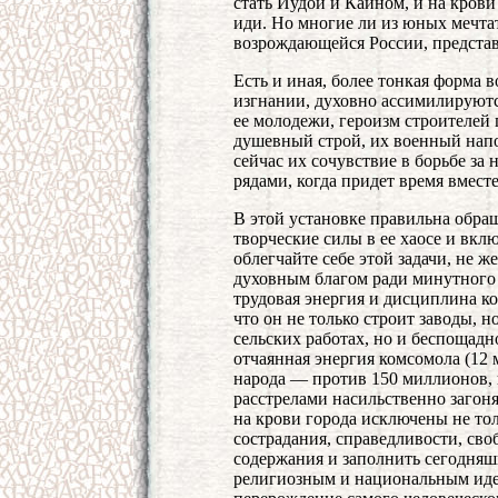
стать Иудой и Каином, и на крови
иди. Но многие ли из юных мечта
возрождающейся России, представл
Есть и иная, более тонкая форма в
изгнании, духовно ассимилируют
ее молодежи, героизм строителей 
душевный строй, их военный напо
сейчас их сочувствие в борьбе за
рядами, когда придет время вмест
В этой установке правильна обра
творческие силы в ее хаосе и вклю
облегчайте себе этой задачи, не
духовным благом ради минутного 
трудовая энергия и дисциплина к
что он не только строит заводы, н
сельских работах, но и беспощадн
отчаянная энергия комсомола (12 
народа — против 150 миллионов, 
расстрелами насильственно загоня
на крови города исключены не то
сострадания, справедливости, сво
содержания и заполнить сегодн
религиозным и национальным иде