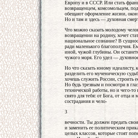
Европу и в СССР. Или стать фран
возвращенцем, комсомольцем, под
обещают оформление жизни, окон
Но и там и здесь — духовная смер
Что можно сказать молодому челов
возвращении на родину, хочет ста
национальное сознание? В сущнос
ради маленького благополучия. Ем
иной, чужой глубины. Он останет
чужого моря. Его удел — духовно
Но что сказать юному идеалисту, 
разделить его мученическую судь
хочешь служить России, строить 
Но будь трезвым и посмотри в глаз
технической работы, но и чего-то 
свято для тебя: от Бога, от отца и
сострадания и чело-
3
вечности. Ты должен предать своих
и заменить ее политическим прик
целых классов, которые стоят поп