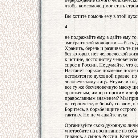
перерождение самого человеческог
чтобы комсомолец мог стать стро
Вы хотите помочь ему в этой дух
4
не подражайте ему, а дайте ему то
эмигрантской молодежи — быть д
Хранить, беречь и развивать те ц
без которых нет человеческой жиз
к истине, достоинству человеческ
спрос в России. Не думайте, что 
Настанет горькое похмелье после 
истомятся по духовной правде, по
человеческому лицу. Неужели тог
все ту же бесчеловечную маску ц
оранжевым, императорским или ф
православным знаменем? Мы приве
на героическую борьбу со злом, 
Боритесь, в борьбе ищите острог
тактику. Но не угашайте духа.
Организуйте свою духовную лично
употребите на воспитание из себ
тиранов, а сынов России. Крепки