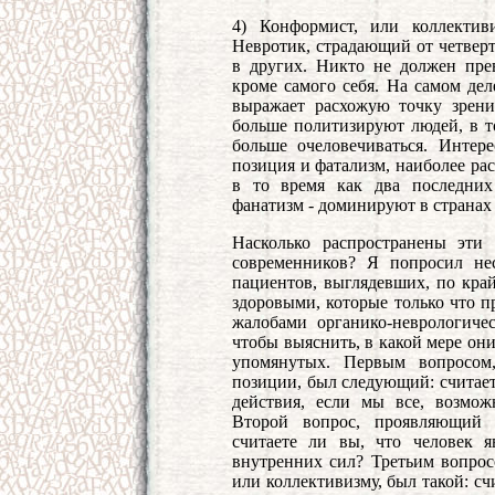
4) Конформист, или коллектив
Невротик, страдающий от четверт
в других. Никто не должен прев
кроме самого себя. На самом дел
выражает расхожую точку зрени
больше политизируют людей, в т
больше очеловечиваться. Интер
позиция и фатализм, наиболее рас
в то время как два последних
фанатизм - доминируют в странах
Насколько распространены эти
современников? Я попросил нес
пациентов, выглядевших, по кра
здоровыми, которые только что п
жалобами органико-неврологичес
чтобы выяснить, в какой мере он
упомянутых. Первым вопросом
позиции, был следующий: считает
действия, если мы все, возмо
Второй вопрос, проявляющий ф
считаете ли вы, что человек 
внутренних сил? Третьим вопро
или коллективизму, был такой: сч