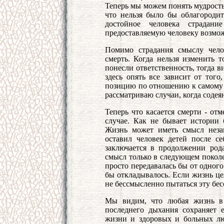
Теперь мы можем понять мудрость 
что нельзя было бы облагородит
достойное человека страдан
предоставляемую человеку возмо
Помимо страдания смыслу чело
смерть. Когда нельзя изменить т
понесли ответственность, тогда в
здесь опять все зависит от того
позицию по отношению к самому с
рассматриваю случаи, когда содея
Теперь что касается смерти - от
случае. Как не бывает истории 
Жизнь может иметь смысл незав
оставил человек детей после с
заключается в продолжении рода
смысл только в следующем поколе
просто передавалась бы от одног
бы откладывалось. Если жизнь це
не бессмысленно пытаться эту бе
Мы видим, что любая жизнь в
последнего дыхания сохраняет 
жизни и здоровых и больных лю