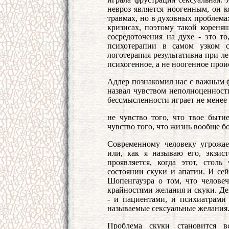
невроз является ноогенным, он к
травмах, но в духовных проблема
кризисах, поэтому такой коренящ
сосредоточения на духе - это то
психотерапии в самом узком 
логотерапия результативна при л
психогенное, а не ноогенное про
Адлер познакомил нас с важным 
назвал чувством неполноценности
бессмысленности играет не менее
не чувство того, что твое быти
чувство того, что жизнь вообще б
Современному человеку угрожае
или, как я называю его, экзис
проявляется, когда этот, стол
состоянии скуки и апатии. И се
Шопенгауэра о том, что человеч
крайностями желания и скуки. Де
- и пациентами, и психиатрами
называемые сексуальные желания
Проблема скуки становится в