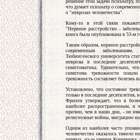
решение этой задачи психиатру, по
что думает психиатр о современно
о "неврозах человечества".
Кому-то в этой связи покажет
"Нервное расстройство - заболев
книга была опубликована в 53-м год
Таким образом, нервное расстрой
современным заболеваниям
Тюбингенского университета стати
неврозы в последние десятиле
симптоматика. Удивительно, чт
симптома тревожности пошли 
тревожность составляет болезнь н
Установлено, что состояние тре
только в последние десятилетия, 
Фрихен утверждает, что в боле
наиболее распространенным, и 
причин, чем в наши дни, - он им
религиозные войны, миграцию на
Одним из наиболее часто упомин
человечество оказалось тяжело п
первых, из-за учения Коперника, 