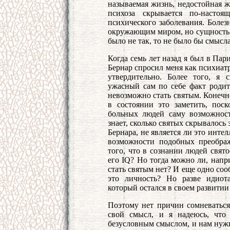
называемая жизнь, недостойная ж
психоза скрывается по-настоя
психического заболевания. Болез
окружающим миром, но сущность ч
было не так, то не было бы смысл
Когда семь лет назад я был в Па
Бернар спросил меня как психиатр
утвердительно. Более того, я с
ужасный сам по себе факт родить
невозможно стать святым. Конечн
в состоянии это заметить, поск
больных людей саму возможнос
знает, сколько святых скрывалось
Бернара, не является ли это инте
возможности подобных преобра
того, что в сознании людей свято
его IQ? Но тогда можно ли, напри
стать святым нет? И еще одно сооб
это личность? Но разве идиот
который остался в своем развитии
Поэтому нет причин сомневаться
свой смысл, и я надеюсь, что 
безусловным смыслом, и нам нужна