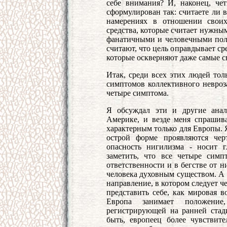
себе внимания? И, наконец, че
сформулирован так: считаете ли 
намерениях в отношении своих
средства, которые считает нужны
фанатичными и человечными пол
считают, что цель оправдывает сред
которые оскверняют даже самые с
Итак, среди всех этих людей тол
симптомов коллективного невроз
четыре симптома.
Я обсуждал эти и другие ана
Америке, и везде меня спрашива
характерным только для Европы. Я
острой форме проявляются чер
опасность нигилизма - носит 
заметить, что все четыре симп
ответственности и в бегстве от н
человека духовным существом. А 
направление, в котором следует ч
представить себе, как мировая в
Европа занимает положение,
регистрирующей на ранней стад
быть, европеец более чувствит