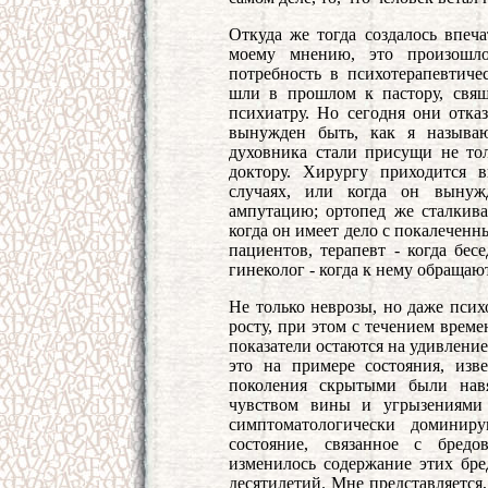
Откуда же тогда создалось впеча
моему мнению, это произошло 
потребность в психотерапевтиче
шли в прошлом к пастору, свящ
психиатру. Но сегодня они отка
вынужден быть, как я называ
духовника стали присущи не то
доктору. Хирургу приходится 
случаях, или когда он вынужд
ампутацию; ортопед же сталкива
когда он имеет дело с покалеченн
пациентов, терапевт - когда бес
гинеколог - когда к нему обращаю
Не только неврозы, но даже псих
росту, при этом с течением врем
показатели остаются на удивлени
это на примере состояния, изв
поколения скрытыми были навя
чувством вины и угрызениями 
симптоматологически доминир
состояние, связанное с бредо
изменилось содержание этих бре
десятилетий. Мне представляется