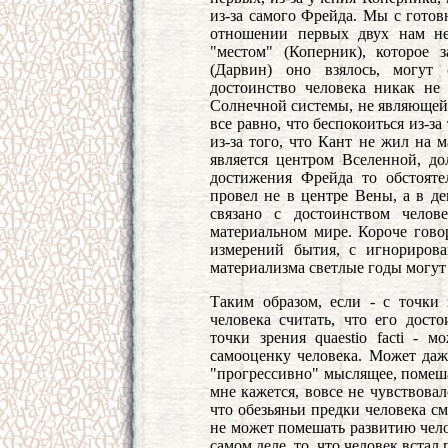
из-за самого Фрейда. Мы с гото
отношении первых двух нам не
"местом" (Коперник), которое з
(Дарвин) оно взялось, могут 
достоинство человека никак не 
Солнечной системы, не являющейс
все равно, что беспокоиться из-за
из-за того, что Кант не жил на 
является центром Вселенной, до
достижения Фрейда то обстояте
провел не в центре Вены, а в де
связано с достоинством челов
материальном мире. Короче гово
измерений бытия, с игнорирова
материализма светлые годы могут
Таким образом, если - с точки з
человека считать, что его досто
точки зрения quaestio facti - 
самооценку человека. Может даже
"прогрессивно" мыслящее, помеша
мне кажется, вовсе не чувствовал
что обезьяньи предки человека с
не может помешать развитию чело
самом деле, то, что человек встал 