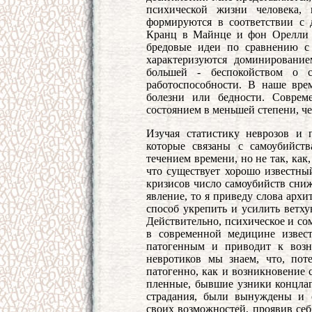
психической жизни человека,
формируются в соответствии с 
Кранц в Майнце и фон Орелли 
бредовые идеи по сравнению с
характеризуются доминировани
большей - беспокойством о с
работоспособности. В наше врем
болезни или бедности. Соврем
состоянием в меньшей степени, ч
Изучая статистику неврозов и 
которые связаны с самоубийст
течением времени, но не так, как
что существует хорошо известны
кризисов число самоубийств сниж
явление, то я приведу слова арх
способ укрепить и усилить ветху
Действительно, психическое и сом
в современной медицине известн
патогенным и приводит к возн
невротиков мы знаем, что, пот
патогенно, как и возникновение 
пленные, бывшие узники концлаг
страдания, были вынуждены и о
своих возможностей, проявив себ