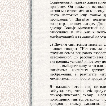
Современный человек живет мимоле
при этом. Он также не осознает
жизни мы относимся ко многому, к
нечто настоящее еще только 
происходит". Давайте возь
концентрационном лагере. Для
доктора Вольфа мимолетной не 
относились к ней как к чему-
конфирмацией и вершиной их сущ
2) Другим симптомом является 
человек говорит: "Нет смысла 
атомная бомба все равно взорвет
невозможно". Он рассматривает 
внутренних условий и поэтому поз
а лишь выбирает вину за то или 
нигилизма. Нигилизм держит
изображения, в результате че
механизмом, или просто продукто
Я называю этот вид нигилиз
заблуждается, считая себя продук
психофизического склада. Пос
популярных интерпретациях пс
доводов в пользу фатализма. 