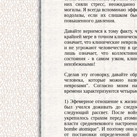
них сняли стресс, неожиданно
могилы. Я всегда вспоминаю эффе
водолазы, если их слишком бы
повышенного давления.
Давайте вернемся к тому факту, 
крайней мере в точном клиническо
означает, что клинические невроз
и не угрожают человечеству в це
лишь означает, что коллектив
состояния - в самом узком, клин
неизбежными!
Сделав эту оговорку, давайте об
человека, которые можно наз
неврозами". Согласно моим на
времени характеризуются четырь
1) Эфемерное отношение к жизни
был учился доживать до следу
следующий рассвет. После вой
укрепилось страхом перед атомн
власти средневекового настроения
bombe atomique". И поэтому они 
от постановки определенной ц