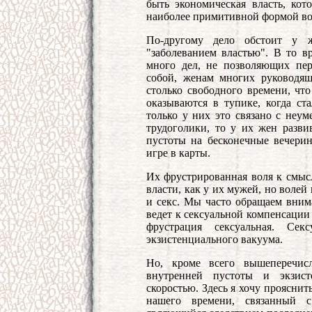
быть экономическая власть, кот
наиболее примитивной формой вол
По-другому дело обстоит у ж
"заболеванием властью". В то в
много дел, не позволяющих пе
собой, женам многих руководящ
столько свободного времени, что
оказываются в тупике, когда ст
только у них это связано с неу
трудоголики, то у их жен разви
пустоты на бесконечные вечеринк
игре в карты.
Их фрустрированная воля к смысл
власти, как у их мужей, но волей
и секс. Мы часто обращаем внима
ведет к сексуальной компенсации
фрустрация сексуальная. Сек
экзистенциального вакуума.
Но, кроме всего вышеперечисл
внутренней пустоты и экзист
скоростью. Здесь я хочу проясни
нашего времени, связанный с