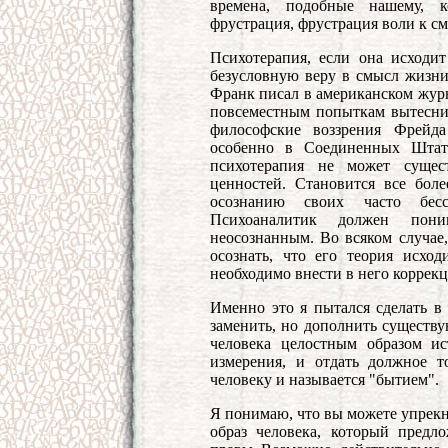
времена, подобные нашему, ко
фрустрация, фрустрация воли к с
Психотерапия, если она исходи
безусловную веру в смысл жизн
Франк писал в американском журн
повсеместным попыткам вытесни
философские воззрения Фрейда
особенно в Соединенных Штата
психотерапия не может сущес
ценностей. Становится все бол
осознанию своих часто бесс
Психоаналитик должен пони
неосознанным. Во всяком случае,
осознать, что его теория исход
необходимо внести в него коррек
Именно это я пытался сделать в 
заменить, но дополнить существ
человека целостным образом и
измерения, и отдать должное т
человеку и называется "бытием".
Я понимаю, что вы можете упрекну
образ человека, который предл