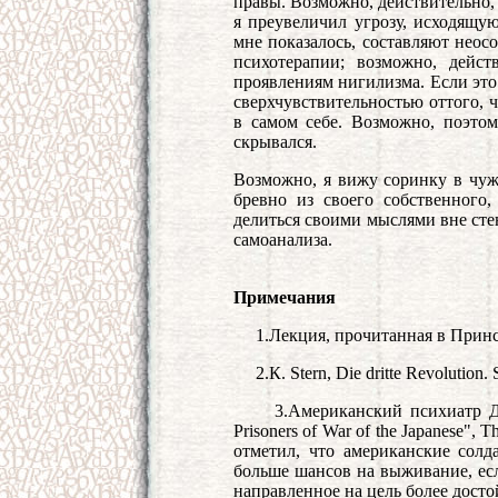
правы. Возможно, действительно, 
я преувеличил угрозу, исходящую
мне показалось, составляют нео
психотерапии; возможно, дейст
проявлениям нигилизма. Если это 
сверхчувствительностью оттого, 
в самом себе. Возможно, поэтом
скрывался.
Возможно, я вижу соринку в чужо
бревно из своего собственного,
делиться своими мыслями вне сте
самоанализа.
Примечания
1.
Лекция, прочитанная в Принс
2.
К. Stern, Die dritte Revolution.
3.
Американский психиатр Дж
Prisoners of War of the Japanese", T
отметил, что американские сол
больше шансов на выживание, ес
направленное на цель более дост