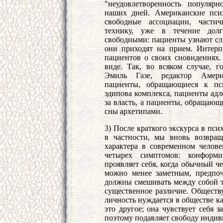
"неудовлетворенность популяр
наших дней. Американские пси
свободные ассоциации, части
технику, уже в течение долг
свободными: пациенты узнают сли
они приходят на прием. Интерп
пациентов о своих сновидениях
виде. Так, во всяком случае, г
Эмиль Газе, редактор Америк
пациенты, обращающиеся к пси
эдипова комплекса, пациенты адл
за власть, а пациенты, обращающ
сны архетипами.
3) После краткого экскурса в пс
в частности, мы вновь возвращ
характера в современном челове
четырех симптомов: конформ
проявляет себя, когда обычный ч
можно менее заметным, предпоч
должны смешивать между собой т
существенное различие. Обществ
личность нуждается в обществе ка
это другое; она чувствует себя 
поэтому подавляет свободу индив