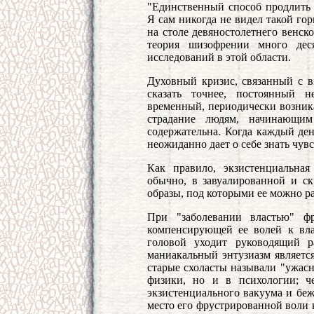
"Единственный способ продлить ж
Я сам никогда не видел такой го
на столе девяностолетнего венск
теория шизофрении много дес
исследований в этой области.
Духовный кризис, связанный с в
сказать точнее, постоянный н
временный, периодически возника
страдание людям, начинающим
содержательна. Когда каждый ден
неожиданно дает о себе знать чув
Как правило, экзистенциальная
обычно, в завуалированной и с
образы, под которыми ее можно ра
При "заболевании властью" фр
компенсирующей ее волей к вла
головой уходит руководящий р
маниакальный энтузиазм является
старые схоласты называли "ужасн
физики, но и в психологии; ч
экзистенциального вакуума и беж
место его фрустрированной воли к