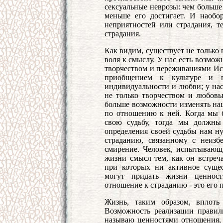
сексуальные неврозы: чем больше 
меньше его достигает. И наобор
неприятностей или страдания, т
страдания.
Как видим, существует не только 
воля к смыслу. У нас есть возмо
творчеством и переживаниями Ис
приобщением к культуре и п
индивидуальности и любви; у нас
не только творчеством и любовь
больше возможности изменять на
по отношению к ней. Когда мы 
свою судьбу, тогда мы должны
определения своей судьбы нам н
страданию, связанному с неиз
смирение. Человек, испытывающ
жизни смысл тем, как он встреча
при которых ни активное сущес
могут придать жизни ценност
отношение к страданию - это его 
Жизнь, таким образом, вплоть
Возможность реализации правил
называю ценностями отношения, -