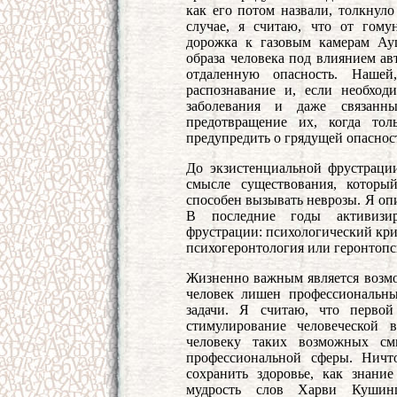
как его потом назвали, толкнуло
случае, я считаю, что от гому
дорожка к газовым камерам Ау
образа человека под влиянием ав
отдаленную опасность. Нашей,
распознавание и, если необход
заболевания и даже связан
предотвращение их, когда тол
предупредить о грядущей опаснос
До экзистенциальной фрустрации
смысле существования, которы
способен вызывать неврозы. Я опи
В последние годы активизир
фрустрации: психологический кри
психогеронтология или геронтопс
Жизненно важным является возмо
человек лишен профессиональны
задачи. Я считаю, что первой
стимулирование человеческой
человеку таких возможных смы
профессиональной сферы. Нич
сохранить здоровье, как знан
мудрость слов Харви Кушинг