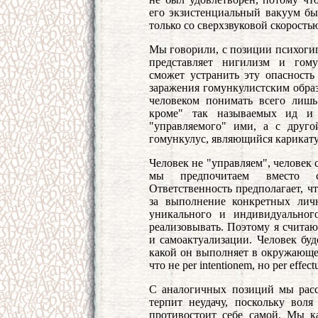
его экзистенциальный вакуум бы
только со сверхзвуковой скорость
Мы говорили, с позиции психогиг
представляет нигилизм и гому
сможет устранить эту опасность 
заражения гомункулистским образ
человеком понимать всего лишь
кроме" так называемых ид и 
"управляемого" ими, а с друго
гомункулус, являющийся карикатуро
Человек не "управляем", человек
мы предпочитаем вместо св
Ответственность предполагает, чт
за выполнение конкретных личн
уникального и индивидуальног
реализовывать. Поэтому я считаю
и самоактуализации. Человек буд
какой он выполняет в окружающе
что не per intentionem, но per effect
С аналогичных позиций мы расс
терпит неудачу, поскольку вол
противостоит себе самой. Мы к