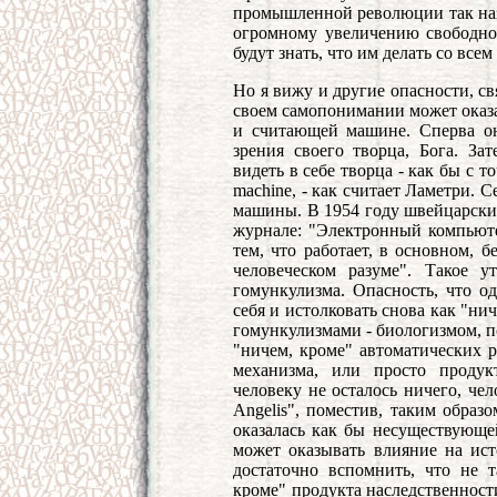
промышленной революции так назы
огромному увеличению свободног
будут знать, что им делать со вс
Но я вижу и другие опасности, с
своем самопонимании может оказа
и считающей машине. Сперва он
зрения своего творца, Бога. З
видеть в себе творца - как бы с 
machine, - как считает Ламетри.
машины. В 1954 году швейцарски
журнале: "Электронный компьютер
тем, что работает, в основном, б
человеческом разуме". Такое у
гомункулизма. Опасность, что о
себя и истолковать снова как "ни
гомункулизмами - биологизмом, п
"ничем, кроме" автоматических р
механизма, или просто продук
человеку не осталось ничего, чел
Angelis", поместив, таким образ
оказалась как бы несуществующе
может оказывать влияние на ист
достаточно вспомнить, что не т
кроме" продукта наследственност