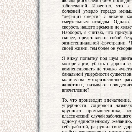
являющийся следствием последнег
заболеваний. Известно, что з
болезней умерло гораздо мень
"дефицит смерти" с лихвой ко
смертельным исходом. Однако 
скорость нашего времени не являе
Наоборот, я считаю, что прису
скорее, представляют собой бе
экзистенциальной фрустрации. Ч
своей жизни, тем более он ускоряе
Я вижу попытку под шум двигате
моторизации, убрать с дороги э
компенсировать не только чувст
банальной ущербности существова
количества моторизованных pa
животных, называют поведение
впечатление?
То, что производит впечатление,
ущербности: социологи называ
крупного промышленника, ко
классический случай заболевшего
одному-единственному желанию,
себя работой, разрушил свое здор
не был удовлетворен, потому что