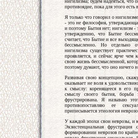
нигилизма; будем надеяться, что о
противоядие, пока для этого есть 
Я только что говорил о нигилизме
- это не философия, утверждающая,
и поэтому Бытия нет; нигилизм - 
утверждению, что Бытие бессм
считает, что Бытие и все выходящ
бессмысленно. Но отдельно от
нигилизма существует практичес
проявляется, и сейчас ярче чем 
свою жизнь бессмысленной, котор
поэтому думают, что оно ничего н
Развивая свою концепцию, скажу
оказывает не воля к удовольствию,
к смыслу: коренящееся в его 
смыслу своего бытия, борьба
фрустрирована. Я называю это
противопоставляю ее сексу
приписывается этиология неврозо
У каждой эпохи свои неврозы, и 
Экзистенциальная фрустрация с
формировании неврозов по крайн
играла фрустрация сексуальная.