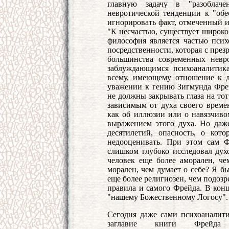
главную задачу в "разоблаче
невротической тенденции к "об
игнорировать факт, отмеченный 
"К несчастью, существует широко
философия является частью псих
посредственности, которая с пре
большинства современных невр
заблуждающимся психоаналитика
всему, имеющему отношение к д
уважении к гению Зигмунда Фре
не должны закрывать глаза на то
зависимым от духа своего време
как об иллюзии или о навязчивом
выражением этого духа. Но даже
десятилетий, опасность, о кот
недооценивать. При этом сам 
слишком глубоко исследовал духо
человек еще более аморален, чем
морален, чем думает о себе? Я бы
еще более религиозен, чем подозре
правила и самого Фрейда. В кон
"нашему Божественному Логосу".
Сегодня даже сами психоаналит
заглавие книги Фрейда "