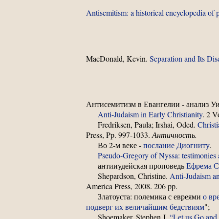
Antisemitism: a historical encyclopedia of 
MacDonald, Kevin.
Separation and Its Di
Антисемитизм в Евангелии - анализ У
Anti-Judaism in Early Christianity
. 2 V
Fredriksen, Paula; Irshai, Oded.
Christ
Press, Pp. 997-1033.
Античность.
Во 2-м веке -
послание Диогниту
.
Pseudo-Gregory of Nyssa: testimonies 
антииудейская проповедь
Ефрема 
Shepardson, Christine.
Anti-Judaism an
America Press, 2008. 206 pp.
Златоуста: полемика с евреями
о вр
подверг их величайшим бедствиям
";
Shoemaker, Stephen J.
“Let us Go and 