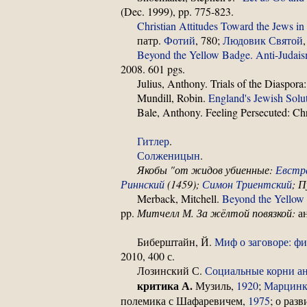
(Dec. 1999), pp. 775-823.
Christian Attitudes Toward the Jews i
патр.
Фотий
, 780;
Людовик Святой
Beyond the Yellow Badge. Anti-Judais
2008. 601 pgs.
Julius, Anthony. Trials of the Diaspor
Mundill, Robin.
England's Jewish Solu
Bale, Anthony. Feeling Persecuted: Ch
Гитлер
.
Солженицын
.
Якобы "от жидов убиенные:
Евстр
Риннский
(1459);
Симон Триентский
; 
Merback, Mitchell.
Beyond the Yellow 
pp.
Митчелл М. За жёлтой повязкой:
ан
Биберштайн, Й.
Миф о заговоре: ф
2010, 400 с.
Лозинский С.
Социальные корни ан
критика А.
Музиль,
1920
;
Марцинк
полемика с Шафаревичем,
1975
; о раз