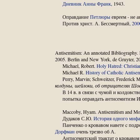
Дневник Анны Франк
, 1943.
Оправдание
Петлюры
евреем - не а
Против христ. А. Бессмертный,
200
Antisemitism: An annotated Bibliography. 
2005. Berlin and New York, de Gruyter, 20
Michael, Robert.
Holy Hatred: Christia
Michael R.
History of Catholic Antise
Perry, Marvin; Schweitzer, Frederick M
колдуны, шейлоки, об отрицателях Шоа,
В 14 в. в связи с чумой и колдовст
попытка оправдать антисемитизм И
Maccoby, Hyam. Antisemitism and Mode
Дудаков С.Ю.
История одного миф
Панченко о кровавом навете c под
Дорфман
очень трезво об А.
Антисемитский трактат о кровавом