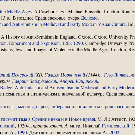
n the Middle Ages
. A Casebook. Ed. Michael Frassetto. London: Routle
, 13 в.; В позднее Средневековье, очерк
Делюмо
.
m and Antisemitism in Medieval and Early Modern Visual Culture
. Ed
a: A History of Anti-Semitism in England. Oxford, Oxford University Pr
tion. Experiment and Expulsion, 1262-1290
. Cambridge University Pre
ristians, Jews and Images of Violence in the Middle Ages. London, Re
атий Печерский
(XI),
Уильям Норвичский
(1144); .
Гуго Линкольн
Пурим,
Гавриил Заблудовский
,
Андрей Ющинский
.
Badge: Anti-Judaism and Antisemitism in Medieval and Early Modern 
тисемитизм и антииудаизм в визуальной культуре Средневековь
илософы, масоны, евреи, либералы и социалисты в роли заговор
тисемитизма в Средние века и в Новое время
. М.-Л.: Атеист, 192
овский
, 1920-е;
против христ. А.
митр. Николай
Гумилевский
, 
витии А.,
1990
. Джитлин о современном западном А.,
2002
.