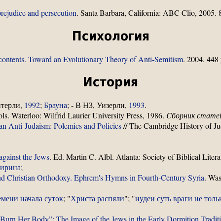
prejudice and persecution
. Santa Barbara, California: ABC Clio, 2005. 8
Психология
scontents. Toward an Evolutionary Theory of Anti-Semitism
. 2004. 448 
История
итерли,
1992
;
Брауна
; - В НЗ, Уизерли,
1993
.
ols. Waterloo: Wilfrid Laurier University Press, 1986.
Cборник стате
ian Anti-Judaism: Polemics and Policies
// The Cambridge History of Ju
against the Jews
. Ed. Martin C. Albl. Atlanta: Society of Biblical Liter
Сирина
;
d Christian Orthodoxy. Ephrem's Hymns in Fourth-Century Syria
. Was
емени начала суток
; "
Христа распяли
"; "
иудеи суть враги не толь
Burn Her Body”: The Image of the Jews in the Early Dormition Tradit