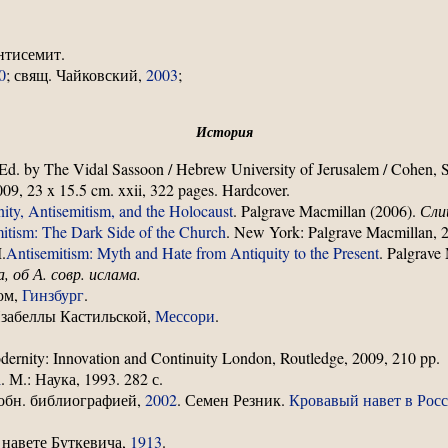
нтисемит.
0
; свящ. Чайковский,
2003
;
История
Ed. by The Vidal Sassoon / Hebrew University of Jerusalem / Cohen, S
09, 23 x 15.5 cm. xxii, 322 pages. Hardcover.
nity, Antisemitism, and the Holocaust
. Palgrave Macmillan (2006).
Сли
mitism: The Dark Side of the Church
. New York: Palgrave Macmillan, 
.
Antisemitism: Myth and Hate from Antiquity to the Present
. Palgrave
 об А. совр. ислама.
вом,
Гинзбург
.
забеллы Кастильской,
Мессори
.
rnity: Innovation and Continuity London, Routledge, 2009, 210 pp.
а
. М.: Наука, 1993. 282 с.
робн. библиографией,
2002
. Семен Резник.
Кровавый навет в Рос
 навете Буткевича,
1913
.