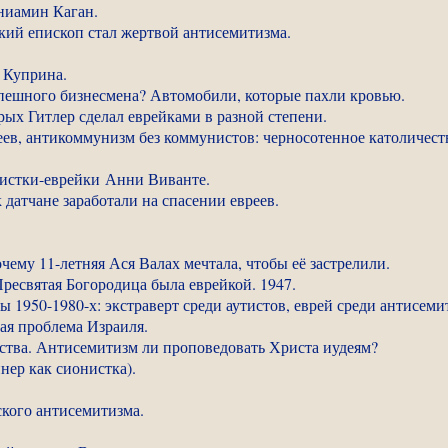
ениамин Каган.
ский епископ стал жертвой антисемитизма.
 Куприна.
спешного бизнесмена? Автомобили, которые пахли кровью.
орых Гитлер сделал еврейками в разной степени.
еев, антикоммунизм без коммунистов: черносотенное католичест
шистки-еврейки Анни Виванте.
к датчане заработали на спасении евреев.
ему 11-летняя Ася Валах мечтала, чтобы её застрелили.
ресвятая Богородица была еврейкой. 1947.
 1950-1980-х: экстраверт среди аутистов, еврей среди антисеми
ная проблема Израиля.
ества. Антисемитизм ли проповедовать Христа иудеям?
нер как сионистка).
кого антисе
митизма.