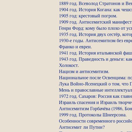
1889 год. Всеволод Стратонов и В
1904 год. История Когана: как чеш
1905 год: крестовый погром.
1909 год. Антисемитский манифест
Генри Форд: кому было плохо от у
1935 год. История двух сестёр, кот
1930-е годы. Антисемитизм без евр
Франко и евреи.
1941 год. История итальянской фа
1943 год. Праведность и деньги: ка
Холокост
.
Нацизм и антисемитизм.
Национальное после Освенцима: поч
Лука Войно-Ясенецкий о том, что П
Мень и православные интеллектуалы
1972 год. Сахаров: Россия как глав
Израиль спасения и Израиль творч
Антисемитизм Горбачёва (1986, Бон
1999 год. Протоколы Шнеерсона.
Особенности современного российс
Антисемит ли Путин?