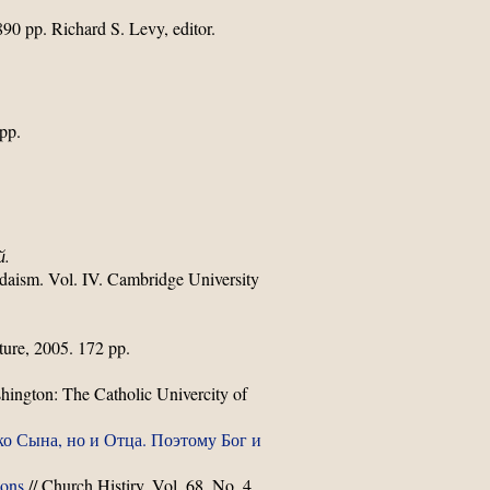
90 pp. Richard S. Levy, editor.
pp.
й.
daism. Vol. IV. Cambridge University
ature, 2005. 172 pp.
hington: The Catholic Univercity of
ко Сына, но и Отца. Поэтому Бог и
ions
// Church Histiry, Vol. 68, No. 4.