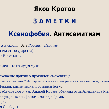
Яков Кротов
З А М Е Т К И
Ксенофобия
. Антисемитизм
-
Холокост
. - А. в
России
. -
Израиль
.
зма от государства)
ей, сектант.
 делайте из иудея мухи.
?
толкование притчи о проклятой смоковнице.
 если нет евреев? История сожжения «еврейских наймитов», свя
Церкви, какие иконы противны Богу
.
Заблудовского: как Андрей Кураев обвинил отца Александра Мен
государстве от Достоевского до Трампа.
аре.
уя Свободы.