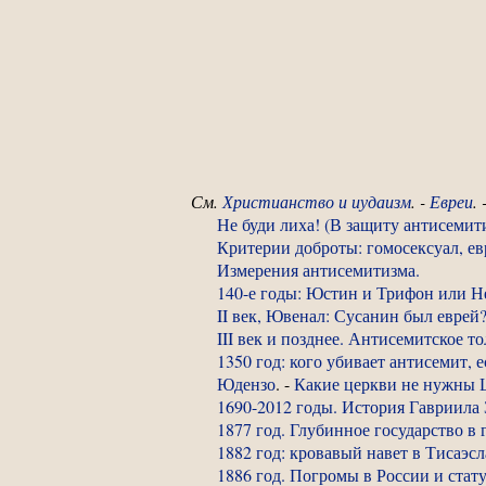
См.
Христианство и иудаизм
. -
Евреи
. 
Не буди лиха! (В защиту антисемити
Критерии доброты: гомосексуал, евр
Измерения антисемитизма.
140-е годы: Юстин и Трифон или Не
II век, Ювенал: Сусанин был еврей
III век и позднее. Антисемитское 
1350 год: кого убивает антисемит,
Юдензо
. -
Какие церкви не нужны 
1690-2012 годы. История Гавриила 
1877 год. Глубинное государство в 
1882 год: кровавый навет в Тисаэсл
1886 год. Погромы в России и стат