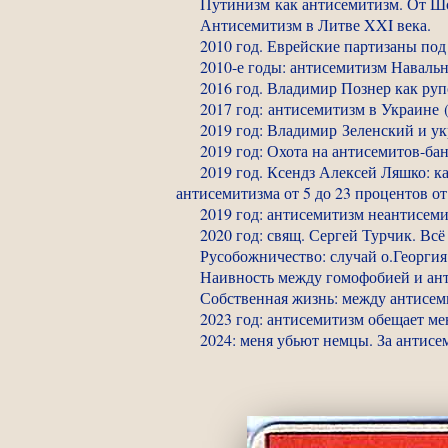
Путинизм как антисемитизм. От Ш
Антисемитизм в Литве XXI века.
2010 год. Еврейские партизаны по
2010-е годы: антисемитизм Навальн
2016 год. Владимир Познер как руп
2017 год: антисемитизм в Украине 
2019 год: Владимир Зеленский и у
2019 год: Охота на антисемитов-ба
2019 год. Ксендз Алексей Ляшко: к
антисемитизма от 5 до 23 процентов о
2019 год: антисемитизм неантисеми
2020 год: свящ. Сергей Турчик. Всё
Русобожничество: случай о.Георгия
Наивность между гомофобией и ант
Собственная жизнь: между антисем
2023 год: антисемитизм обещает ме
2024: меня убьют немцы. За антисе