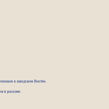
щенников в шведском Висбю.
я в расизме.