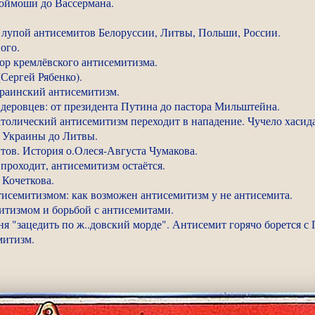
оймоши до Вассермана.
д лупой антисемитов Белоруссии, Литвы, Польши, России.
ого.
ор кремлёвского антисемитизма.
(Сергей Рябенко).
краинский антисемитизм.
ндеровцев: от президента Путина до пастора Мильштейна.
атолический антисемитизм переходит в нападение. Чучело хасида
т Украины до Литвы.
тов. История о.Олеся-Августа Чумакова.
 проходит, антисемитизм остаётся.
 Кочеткова.
исемитизмом: как возможен антисемитизм у не антисемита.
итизмом и борьбой с антисемитами.
ня "зацедить по ж..довский морде". Антисемит горячо борется с 
митизм.