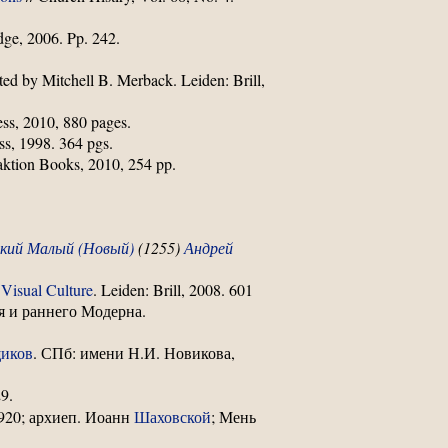
dge, 2006. Pp. 242.
ited by Mitchell B. Merback. Leiden: Brill,
ess, 2010, 880 pages.
ss, 1998. 364 pgs.
aktion Books, 2010, 254 pp.
ский Малый (Новый)
(1255)
Андрей
Visual Culture
. Leiden: Brill, 2008. 601
я и раннего Модерна.
щиков
. СПб: имени Н.И. Новикова,
9.
1920; архиеп. Иоанн
Шаховской
; Мень