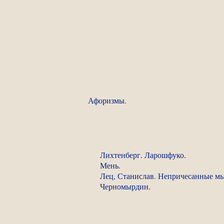
Афоризмы.
Лихтенберг
.
Ларошфуко
.
Мень
.
Лец, Станислав. Непричесанные мы
Черномырдин
.