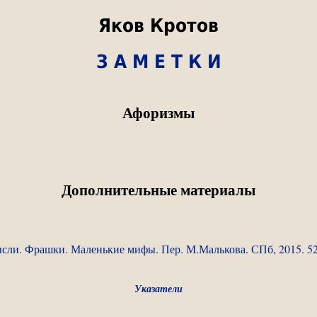
Яков Кротов
З А М Е Т К И
Афоризмы
Дополнительные материалы
сли. Фрашки. Маленькие мифы. Пер. М.Малькова. СПб, 2015. 52
Указатели