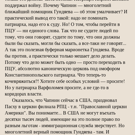
поддержал войну. Почему Чапнин — многолетний
ближайший помощник Гундяева — об этом умалчивает? И
практический вывод его такой: надо не поминать
патриарха, надо его к суду. Но! О том, чтобы перейти в
ПЦУ — ни единого слова. Так что не судите людей по
тому, что они говорят, судите по тому, что они должны
были бы сказать, могли бы сказать, а все-таки не говорят...
А так это полезная буферная марионетка Гундяева. Вроде
бы против, а практически только мешает дело делать.
Потому что дело может быть одно — просто переходить в
ПЦУ, абсолютно каноническую церковь под омофором
Константинопольского патриарха. Что теперь-то
кочевряжиться?! Хотите себе особых условий — просите!
Но у патриарха Варфоломея просите, а не где-то в
коридорах власти.
Оказалось, что Чапнин сейчас в США, праздновал
Пасху в церкви филиала РПЦ - т.н. "Православной церкви
Америки". Вы понимаете... В США не могут въехать
десятки тысяч людей, имеющие на это полное право по
разным льготам - иммиграционная служба зверствует. Но
многолетний верный помощник Гундяева - там. И