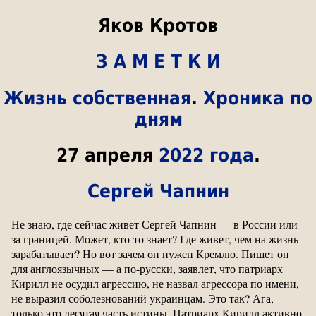
Яков Кротов
З А М Е Т К И
Жизнь собственная
.
Хроника по
дням
27 апреля
2022 года
.
Сергей Чапнин
Не знаю, где сейчас живет Сергей Чапнин — в России или
за границей. Может, кто-то знает? Где живет, чем на жизнь
зарабатывает? Но вот зачем он нужен Кремлю. Пишет он
для англоязычных — а по-русски, заявлет, что патриарх
Кирилл не осудил агрессию, не назвал агрессора по имени,
не выразил соболезнований украинцам. Это так? Ага,
только это десятая часть истины. Патриарх Кирилл активно