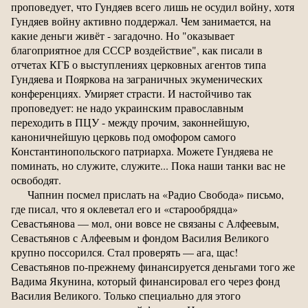
проповедует, что Гундяев всего лишь не осудил войну, хотя
Гундяев войну активно поддержал. Чем занимается, на
какие деньги живёт - загадочно. Но "оказывает
благоприятное для СССР воздействие", как писали в
отчетах КГБ о выступлениях церковных агентов типа
Гундяева и Пояркова на заграничных экуменических
конференциях. Умиряет страсти. И настойчиво так
проповедует: не надо украинским православным
переходить в ПЦУ - между прочим, законнейшую,
каноничнейшую церковь под омофором самого
Константинопольского патриарха. Можете Гундяева не
поминать, но служите, служите... Пока наши танки вас не
освободят.
Чапнин посмел прислать на «Радио Свобода» письмо,
где писал, что я оклеветал его и «старообрядца»
Севастьянова — мол, они вовсе не связаны с Алфеевым,
Севастьянов с Алфеевым и фондом Василия Великого
крупно поссорился. Стал проверять — ага, щас!
Севастьянов по-прежнему финансируется деньгами того же
Вадима Якунина, который финансировал его через фонд
Василия Великого. Только специально для этого