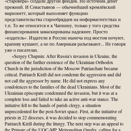
«старовера» создали другой фондик. Но источник денег
прежний. И Севастьянов — обычнейший кремлёвский
марионетт, который выполняет функцию
представительства старообрядцев на информагентствах и
т.п. То же относится и к Чапнину, только у того средства
финансирования замаскированы надежнее. Просто
«издатель». Издатели в России нынеча под мостом ночуют,
крапиву кушают, а не по Америкам разъезжают... Не говоря
уже о писателях.
«Sergey Chapnin: After Russia’s invasion in Ukraine, the
question of the further existence of the Ukrainian Orthodox
Church in the jurisdiction of the Moscow Patriarchate became
critical. Patriarch Kirill did not condemn the aggression and did
not call the aggressor by name. He did not express any
condolences to the families of the dead Ukrainians. Most of the
Ukrainian episcopate condemned the invasion, but it was at a
complete loss and failed to take an active anti-war stance. The
initiative fell to the hands of parish clergy, a situation
unprecedented for the post-Soviet space. First, at the initiative of
priests in 22 dioceses, it was decided to stop commemorating
Patriarch Kirill during the liturgy. The next step was an appeal to
the Primate of the UOC-MP, Metropolitan Onufry, calling for a