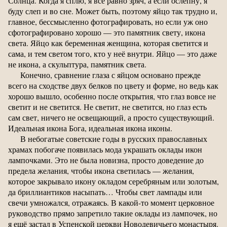
Солнца. Когда я сплю, я всё равно зряч, а если ослепну, я
буду слеп и во сне. Может быть, поэтому яйцо так трудно и,
главное, бессмысленно фотографировать, но если уж оно
сфотографировано хорошо — это памятник свету, икона
света. Яйцо как беременная женщина, которая светится и
сама, и тем светом того, кто у неё внутри. Яйцо — это даже
не икона, а скульптура, памятник света.
Конечно, сравнение глаза с яйцом основано прежде
всего на сходстве двух белков по цвету и форме, но ведь как
хорошо вышло, особенно после открытия, что глаз вовсе не
светит и не светится. Не светит, не светится, но глаз есть
сам свет, ничего не освещающий, а просто существующий.
Идеальная икона Бога, идеальная икона иконы.
В небогатые советские годы в русских православных
храмах побогаче появилась мода украшать оклады икон
лампочками. Это не была новизна, просто доведение до
предела желания, чтобы икона светилась — желания,
которое закрывало икону окладом серебряным или золотым,
да бриллиантиков насыпать… Чтобы свет лампады или
свечи умножался, отражаясь. В какой-то момент церковное
руководство прямо запретило такие оклады из лампочек, но
я ещё застал в Успенской церкви Новодевичьего монастыря.