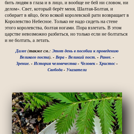
бить людям в глаза и в лицо, и вообще не бей ни словом, ни
делом». Свет, который берёт меня, Шалтая-Болтая, и
собирает в яйцо, безо всякой королевской рати возвращает в
Королевство Небесное. Только не надо сидеть на стене
этого королевства, болтая ногами. Пора взлетать. В этом
царстве невозможно разбиться, но только если не болтаться
и не болтать, а летать.
Далее
(также см.:
Этот день в пособии к проведению
Великого поста
). -
Вера
-
Великий пост
. -
Ранее
. -
Зрение
. -
История человечества
-
Человек
-
Христос
-
Свобода
-
Указатели