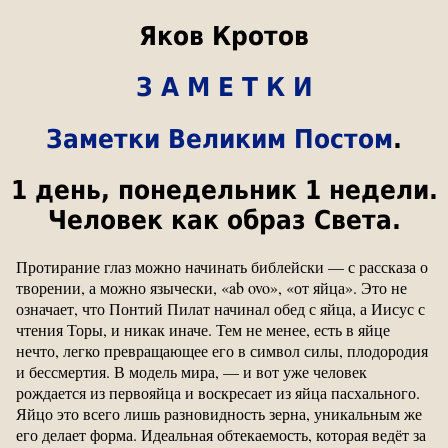
Яков Кротов
З А М Е Т К И
Заметки Великим Постом
.
1 день, понедельник 1 недели.
Человек как образ Света.
Протирание глаз можно начинать библейски — с рассказа о
творении, а можно язычески, «ab ovo», «от яйца». Это не
означает, что Понтий Пилат начинал обед с яйца, а Иисус с
чтения Торы, и никак иначе. Тем не менее, есть в яйце
нечто, легко превращающее его в символ силы, плодородия
и бессмертия. В модель мира, — и вот уже человек
рождается из первояйца и воскресает из яйца пасхального.
Яйцо это всего лишь разновидность зерна, уникальным же
его делает форма. Идеальная обтекаемость, которая ведёт за