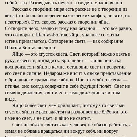
собой глаз. Разглядывать нечего, а глядеть можно вечно.
Рассказ о творении мира есть рассказ не о творении из
яйца (что было бы перепевом языческих мифов, не всех, но
некоторых). Это, скорее, рассказ о творении яйца.
Сотворить небо, землю и тьму над бездной — это всё равно,
что сотворить Шалтая-Болтая, яйцо, упавшее со стены
(стена прилагается). Сотворение света — как собирание
Шалтая-Болтая воедино.
Яйцо — это сгусток света. Свет, который можно взять в
руку, взвесить, погладить. Бриллиант — лишь попытка
воспроизвести яйцо в камне, остановив свет и превратив
его свет в сияние. Недаром же висит в языке представление
о бриллианте «размером с яйцо». При этом яйцо всегда —
птичье, оно всегда содержит в себе будущий полёт. Свет не
символ движения, свет и есть само движение в чистом
виде.
Яйцо более свет, чем бриллиант, потому что светлый
сгусток яйца не распадается на разноцветные блёстки, это
именно свет, а не цвет, и яйцо не светит.
Свет не обязан светить как человек не обязан работать, а
земля не обязана вращаться ни вокруг себя, ни вокруг