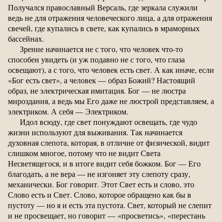
Получался православный Версаль, где зеркала служили
ведь не для отражения человеческого лица, а для отражения
свечей, где купались в свете, как купались в мраморных
бассейнах.
Зрение начинается не с того, что человек что-то
способен увидеть (и уж подавно не с того, что глаза
освещают), а с того, что человек есть свет. А как иначе, если
«Бог есть свет», а человек — образ Божий? Настоящий
образ, не электрическая имитация. Бог — не люстра
мироздания, а ведь мы Его даже не люстрой представляем, а
электриком. А себя — Электриком.
Идол всюду, где свет понуждают освещать, где чудо
жизни используют для выживания. Так начинается
духовная слепота, которая, в отличие от физической, видит
слишком многое, потому что не видит Света
Несветящегося, и в итоге видит себя божком. Бог — Его
благодать, а не вера — не изгоняет эту слепоту сразу,
механически. Бог говорит. Этот Свет есть и слово, это
Слово есть и Свет. Слово, которое обращено как бы в
пустоту — но я и есть эта пустота. Свет, который не слепит
и не просвещает, но говорит — «просветись», «перестань