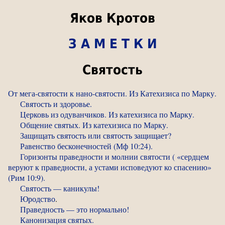
Яков Кротов
З А М Е Т К И
Святость
От мега-святости к нано-святости. Из Катехизиса по Марку.
Святость и здоровье.
Церковь из одуванчиков. Из катехизиса по Марку.
Общение святых. Из катехизиса по Марку.
Защищать святость или святость защищает?
Равенство бесконечностей (Мф 10:24).
Горизонты праведности и молнии святости ( «сердцем
веруют к праведности, а устами исповедуют ко спасению»
(Рим 10:9).
Святость — каникулы!
Юродство
.
Праведность — это нормально!
Канонизация святых.