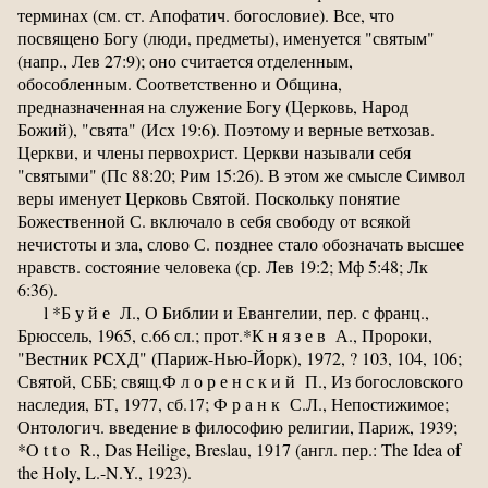
терминах (см. ст. Апофатич. богословие). Все, что
посвящено Богу (люди, предметы), именуется "святым"
(напр., Лев 27:9); оно считается отделенным,
обособленным. Соответственно и Община,
предназначенная на служение Богу (Церковь, Народ
Божий), "свята" (Исх 19:6). Поэтому и верные ветхозав.
Церкви, и члены первохрист. Церкви называли себя
"святыми" (Пс 88:20; Рим 15:26). В этом же смысле Символ
веры именует Церковь Святой. Поскольку понятие
Божественной С. включало в себя свободу от всякой
нечистоты и зла, слово С. позднее стало обозначать высшее
нравств. состояние человека (ср. Лев 19:2; Мф 5:48; Лк
6:36).
l *Б у й е Л., О Библии и Евангелии, пер. с франц.,
Брюссель, 1965, с.66 сл.; прот.*К н я з е в А., Пророки,
"Вестник РСХД" (Париж-Нью-Йорк), 1972, ? 103, 104, 106;
Святой, СББ; свящ.Ф л о р е н с к и й П., Из богословского
наследия, БТ, 1977, сб.17; Ф р а н к С.Л., Непостижимое;
Онтологич. введение в философию религии, Париж, 1939;
*O t t o R., Das Heilige, Breslau, 1917 (англ. пер.: The Idea of
the Holy, L.-N.Y., 1923).