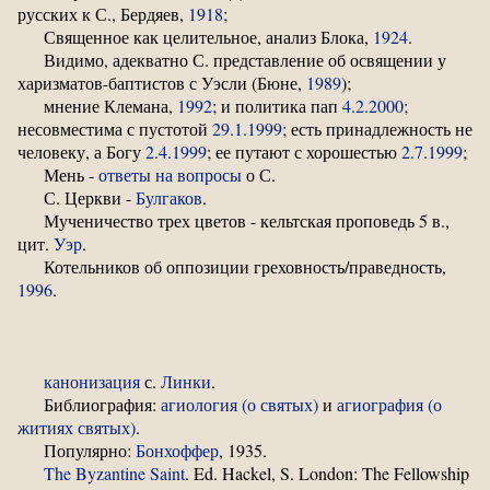
русских к С., Бердяев,
1918
;
Священное как целительное, анализ Блока,
1924
.
Видимо, адекватно С. представление об освящении у
харизматов-баптистов с Уэсли (Бюне,
1989
);
мнение Клемана,
1992
; и политика пап
4.2.2000
;
несовместима с пустотой
29.1.1999
; есть принадлежность не
человеку, а Богу
2.4.1999
; ее путают с хорошестью
2.7.1999
;
Мень -
ответы на вопросы
о С.
С. Церкви -
Булгаков
.
Мученичество трех цветов - кельтская проповедь 5 в.,
цит.
Уэр
.
Котельников об оппозиции греховность/праведность,
1996
.
канонизация
с.
Линки
.
Библиография:
агиология (о святых)
и
агиография (о
житиях святых)
.
Популярно:
Бонхоффер
, 1935.
The Byzantine Saint
. Ed. Hackel, S. London: The Fellowship