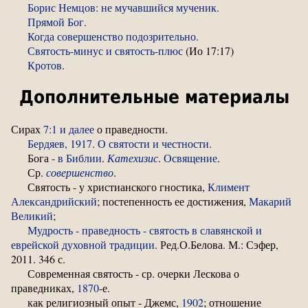
Борис Немцов: не мучавшийся мученик.
Прямой Бог.
Когда совершенство подозрительно.
Святость-минус и святость-плюс
(Ио 17:17)
Кротов
.
Дополнительные материалы
Сирах
7:1 и далее
о праведности.
Бердяев, 1917. О святости и честности.
Бога -
в Библии
.
Катехизис
.
Освящение
.
Ср.
совершенство
.
Святость - у христианского гностика,
Климент
Александрийский
; постепенность ее достижения,
Макарий
Великий
;
Мудрость - праведность - святость в славянской и
еврейской духовной традиции
. Ред.О.Белова. М.: Сэфер,
2011. 346 с.
Современная святость - ср. очерки Лескова о
праведниках,
1870
-е.
как религиозный опыт - Джемс,
1902
; отношение