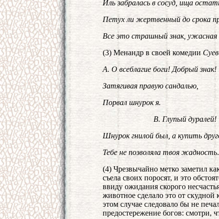
Иль забралась в сосуд, ища остат
Петух ли жертвенный до срока пр
Все это страшный знак, ужасная
(3) Менандр в своей комедии
Суев
А. О всеблагие боги! Добрый знак!
Затягивая правую сандалью,
Порвал шнурок я.
В. Глупый дуралей!
Шнурок гнилой был, а купить друг
Тебе не позволяла твоя жадность
.
(4) Чрезвычайно метко заметил ка
съела своих поросят, и это обсто
ввиду ожидания скорого несчастья
животное сделало это от скудной 
этом случае следовало бы не печал
предостережение богов: смотри, ч