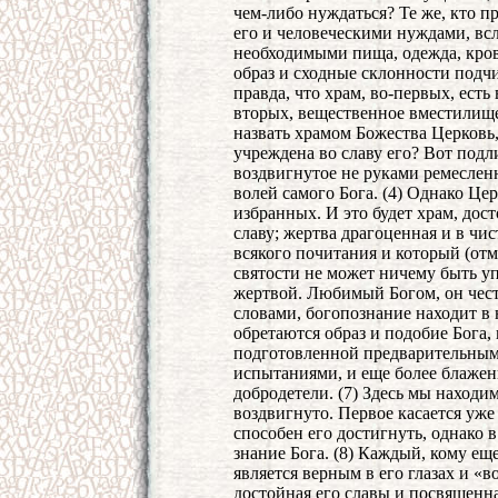
чем-либо нуждаться? Те же, кто 
его и человеческими нуждами, вс
необходимыми пища, одежда, кро
образ и сходные склонности подч
правда, что храм, во-первых, ест
вторых, вещественное вместилище
назвать храмом Божества Церковь, 
учреждена во славу его? Вот подл
воздвигнутое не руками ремеслен
волей самого Бога. (4) Однако Це
избранных. И это будет храм, до
славу; жертва драгоценная и в чи
всякого почитания и который (отм
святости не может ничему быть уп
жертвой. Любимый Богом, он честв
словами, богопознание находит в 
обретаются образ и подобие Бога,
подготовленной предварительным
испытаниями, и еще более блажен
добродетели. (7) Здесь мы находи
воздвигнуто. Первое касается уже 
способен его достигнуть, однако в
знание Бога. (8) Каждый, кому еще
является верным в его глазах и «во
достойная его славы и посвященна