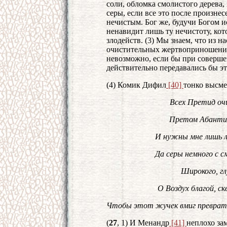
соли, обломка смолистого дерева,
серы, если все это после произне
нечистым. Бог же, будучи Богом 
ненавидит лишь ту нечистоту, кот
злодейств. (3) Мы знаем, что из 
очистительных жертвоприношени
невозможно, если бы при соверш
действительно передавались бы э
(4) Комик Дифил
[40]
тонко высме
Всех Претид очи
Претом Абантиа
И нужны мне лишь лу
Да серы немного с с
Широкого, гл
О Воздух благой, с
Чтобы этот жучек вмиг преврати
(
27
, 1) И Менандр
[41]
неплохо зам