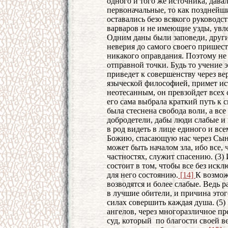
одного и того же источника, дава
первоначальные, то как позднейш
оставались безо всякого руководс
варваров и не имеющие узды, увл
Одним даны были заповеди, други
неверия до самого своего пришес
никакого оправдания. Поэтому не 
отправной точки. Будь то учение э
приведет к совершенству через вер
языческой философией, примет ист
неотесанным, он превзойдет всех
его сама выбрала краткий путь к 
была стеснена свобода воли, а все
добродетели, дабы люди слабые и 
в род видеть в лице единого и в
Божию, спасающую нас через Сына
может быть началом зла, ибо все, 
частностях, служит спасению. (3)
состоит в том, чтобы все без ис
для него состоянию.
[14]
К возмож
возводятся и более слабые. Ведь 
в лучшие обители, и причина этог
силах совершить каждая душа. (5
ангелов, через многоразличное пр
суд, который по благости своей в