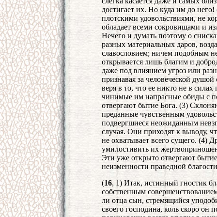
слегка касается даже и самых бли
достигает их. Но куда им до него! 
плотскими удовольствиями, не ко
обладает всеми сокровищами и из
Нечего и думать поэтому о сниск
разных материальных даров, возд
славословием; ничем подобным не
открывается лишь благим и добро
даже под влиянием угроз или разн
признавая за человеческой душой 
веря в то, что ее никто не в сила
чинимые им напрасные обиды с п
отвергают бытие Бога. (3) Склоня
преданные чувственным удовольс
подвергшиеся неожиданным невзг
случая. Они приходят к выводу, что
не охватывает всего сущего. (4) Д
умилостивить их жертвоприношени
Эти уже открыто отвергают бытие
неизменности праведной благости
(
16
, 1) Итак, истинный гностик б
собственным совершенствованием,
ли отца сын, стремящийся уподоби
своего господина, коль скоро он п