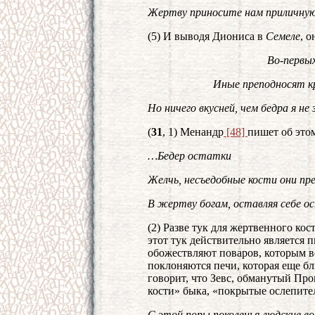
Жертву приносите нам приличну
(5) И выводя Диониса в
Семеле
, 
Во-первых
Иные преподносят кро
Но ничего вкусней, чем бедра я не
(
31
, 1) Менандр
[48]
пишет об этом
…Бедер остатки
Желчь, несъедобные кости они пр
В жертву богам, оставляя себе о
(2) Разве тук для жертвенного ко
этот тук действительно является 
обожествляют поваров, которым ве
поклоняются печи, которая еще бл
говорит, что Зевс, обманутый Про
кости» быка, «покрытые ослепит
С этой поры поколенья людские в