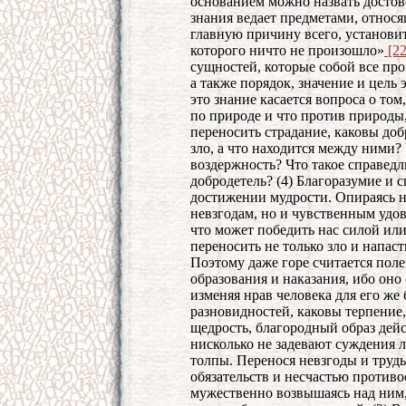
основанием можно назвать достов
знания ведает предметами, относ
главную причину всего, установит
которого ничто не произошло»
[2
сущностей, которые собой все про
а также порядок, значение и цель 
это знание касается вопроса о том,
по природе и что против природы,
переносить страдание, каковы добр
зло, а что находится между ними?
воздержность? Что такое справедл
добродетель? (4) Благоразумие и
достижении мудрости. Опираясь н
невзгодам, но и чувственным удов
что может победить нас силой ил
переносить не только зло и напасти
Поэтому даже горе считается поле
образования и наказания, ибо оно 
изменяя нрав человека для его же б
разновидностей, каковы терпение
щедрость, благородный образ дей
нисколько не задевают суждения 
толпы. Перенося невзгоды и труды
обязательств и несчастью противо
мужественно возвышаясь над ним, 