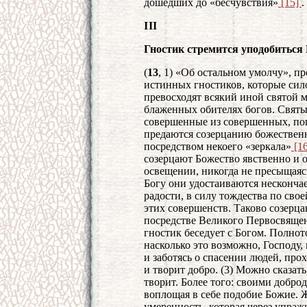
дошедших до «бесчувствия»
[15]
.
III
Гностик стремится уподобиться
(
13
, 1) «Об остальном умолчу», п
истинных гностиков, которые сил
превосходят всякий иной святой 
блаженных обителях богов. Святы
совершенные из совершенных, поп
предаются созерцанию божественн
посредством некоего «зеркала»
[1
созерцают Божество явственно и 
освещении, никогда не пресыщаяс
Богу они удостаиваются несконча
радости, в силу тождества по свое
этих совершенств. Таково созерц
посредстве Великого Первосвяще
гностик беседует с Богом. Полнот
насколько это возможно, Господу,
и заботясь о спасении людей, про
и творит добро. (3) Можно сказать
творит. Более того: своими добр
воплощая в себе подобие Божие. 
умеренность, которая через упраж