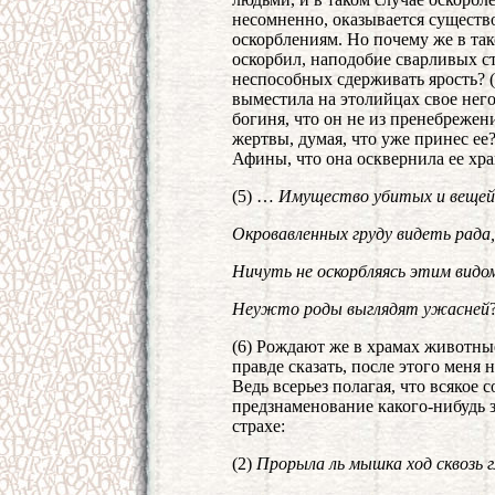
несомненно, оказывается существ
оскорблениям. Но почему же в так
оскорбил, наподобие сварливых ст
неспособных сдерживать ярость? 
выместила на этолийцах свое нег
богиня, что он не из пренебрежени
жертвы, думая, что уже принес ее
Афины, что она осквернила ее хра
(5) …
Имущество убитых и вещей
Окровавленных груду видеть рада,
Ничуть не оскорбляясь этим видо
Неужто роды выглядят ужасней
(6) Рождают же в храмах животные
правде сказать, после этого меня 
Ведь всерьез полагая, что всякое с
предзнаменование какого-нибудь з
страхе:
(2)
Прорыла ль мышка ход сквозь г