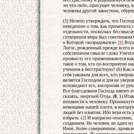
ли что-либо, присущее человеку, в
человека другой завистник, обуре
(3) Нелепо утверждать, что Госпо
неведению о том, как применить с
отдельности, поскольку бессмысле
сотворения мира был советником 
о Которой «возрадовался»
[8]
Всед
Логос, рожденный прежде всего ос
собственном смысле слова Учитель
промыслу его примешиваются как
такое о том, кто по восприятии н
учением в бесстрастную? (6) Как 
себя таковым для всех, кто уверов
является Господом и для не уверов
исповедают его, восприняв от рук
Все благодеяния Господа имеют о
сказать, энергией Отца. (
8
, 1) Ита
ненависти к человеку. Проникнут
немощами нашей плоти, в которую
людей без изъятия. Ибо вера есть 
избрать. (2) И напрасно опасение
созданием. Не человек ли один из
Иное, более совершенное, проявле
представить. Высшему по природе