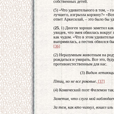
собственных детей.
(5) «Что удивительного в том, – г
лучшего, изгрызла корзину?» «Вот
ответ Аркесилай, – это было бы у
(
25
, 1) Диоген хорошо заметил как
увидев, что змея обвилась вокруг
как чудом. «Что в этом удивительн
выпрямилась, а пестик обвился бы
[36]
(2) Неразумным животным на роду 
рождаться и умирать. Все это, бу
противоестественным для нас.
(3)
Видим летающих 
Птиц, но не все роковые
.
[37]
(4) Комический поэт Филемон так
Заметив, что слуга мой наблюда
За тем, как кто чихнул, вошел иль