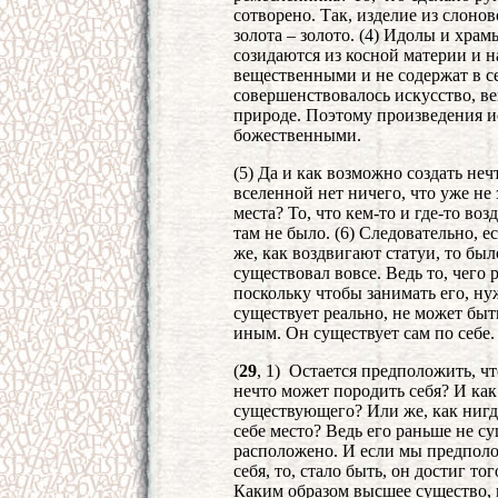
сотворено. Так, изделие из слонов
золота – золото. (4) Идолы и хр
созидаются из косной материи и 
вещественными и не содержат в се
совершенствовалось искусство, ве
природе. Поэтому произведения и
божественными.
(5) Да и как возможно создать не
вселенной нет ничего, что уже не
места? То, что кем-то и где-то во
там не было. (6) Следовательно, 
же, как воздвигают статуи, то было
существовал вовсе. Ведь то, чего 
поскольку чтобы занимать его, нуж
существует реально, не может быт
иным. Он существует сам по себе.
(
29
, 1) Остается предположить, чт
нечто может породить себя? И как
существующего? Или же, как нигд
себе место? Ведь его раньше не с
расположено. И если мы предполож
себя, то, стало быть, он достиг тог
Каким образом высшее существо, 