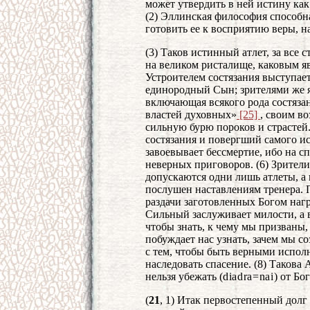
может утвердить в ней истину ка
(2) Эллинская философия способн
готовить ее к восприятию веры, н
(3) Таков истинный атлет, за все
на великом ристалище, каковым яв
Устроителем состязания выступает
единородный Сын; зрителями же яв
включающая всякого рода состязан
властей духовных»
[25]
, своим в
сильную бурю пороков и страстей
состязания и повергший самого ис
завоевывает бессмертие, ибо на 
неверных приговоров. (6) Зрители
допускаются одни лишь атлеты, а 
послушен наставлениям тренера. 
раздачи заготовленных Богом нагр
Сильный заслуживает милости, а в
чтобы знать, к чему мы призваны,
побуждает нас узнать, зачем мы с
с тем, чтобы быть верными исполн
наследовать спасение. (8) Такова
нельзя убежать (
diadra
=
nai
) от Бог
(
21
, 1) Итак первостепенный долг