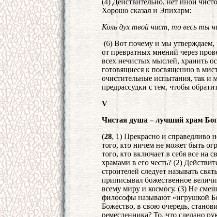
(4) Действительно, нет иной чисто
Хорошо сказал и Эпихарм:
Коль дух твой чист, то весь ты 
(6) Вот почему и мы утверждаем,
от превратных мнений через прове
всех нечистых мыслей, хранить о
готовящиеся к посвящению в мист
очистительные испытания, так и 
предрассудки с тем, чтобы обрати
V
Чистая душа – лучший храм Бо
(
28
, 1) Прекрасно и справедливо 
того, кто ничем не может быть ог
того, кто включает в себя все на 
храмами в его честь? (2) Действи
строителей следует называть свя
приписывал божественное величие
всему миру и космосу. (3) Не смеш
философы называют «игрушкой Б
Божество, в свою очередь, станов
ремесленника? То, что сделано ру