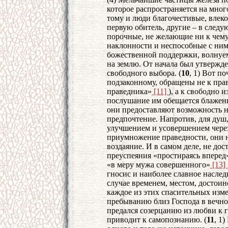
которое распространяется на мно
тому и люди благочестивые, влеко
первую обитель, другие – в следу
порочные, не желающие ни к чему
наклонности и неспособные с ними
божественной поддержки, волнуем
на землю. От начала был утвержде
свободного выбора. (
10
, 1) Вот п
подзаконному, обращены не к пра
праведника»
[11]
), а к свободно 
послушание им обещается блаженн
они предоставляют возможность н
предпочтение. Напротив, для душ
улучшением и усовершением через
приумножение праведности, они 
воздаяние. И в самом деле, не до
преуспеяния «простираясь вперед
«в меру мужа совершенного»
[13]
гносис и наиболее славное наслед
случае временем, местом, достоин
каждое из этих спасительных изм
пребыванию близ Господа в вечном
предался созерцанию из любви к г
приводит к самопознанию. (
11
, 1