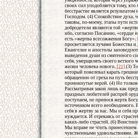
своих сил уподобляется тому, кто 
бесстрастие является результатом
Господом. (4) Спокойствие духа, 
таковы, по-моему, этапы пути ист
добродетели являются той «жертв
ибо, согласно Писанию, «сердце 
есть «жертва всесожжения Богу».
просветляется лучами Божества и 
Евангелие и апостолы заповедуют
выведения души из смятенного сос
себя, умерщвлять своего ветхого 
жизни человека нового.
[21]
(3) Т
который повелевал карать грешник
обращению от греха на путь бесст
проникнутые верой. (4) Но толков
Рассматривая закон лишь как пред
праздных любителей распрей оруд
поступаем, не принося жертв Богу,
источником всего необходимого. В
себя в жертву за нас. Мы и себя п
нуждается. И отрекаясь от страст
каких-либо страстей. (6) Воистину
Мы вправе не чтить принесением ж
чувственными удовольствиями. Ж