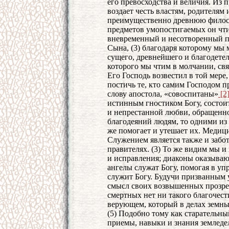
его превосходства и величия. Из
воздает честь властям, родителям
преимущественно древнюю филосо
предметов умопостигаемых он чт
вневременный и несотворенный п
Сына, (3) благодаря которому мы 
сущего, древнейшего и благодете
которого мы чтим в молчании, св
Его Господь возвестил в той мере,
постичь те, кто самим Господом п
слову апостола, «совоспитаны»
[2
истинным гностиком Богу, состоит
и непрестанной любви, обращенной
благодеяний людям, то одними из 
же помогает и утешает их. Медици
Служением является также и забот
правителях. (3) То же видим мы 
и исправления; диаконы оказыва
ангелы служат Богу, помогая в у
служит Богу. Будучи призванным 
смысл своих возвышенных прозрен
смертных нет ни такого благочест
верующем, который в делах земны
(5) Подобно тому как старательн
приемы, навыки и знания землед