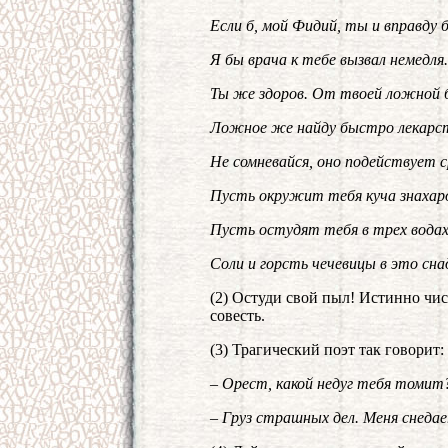
Если б, мой Фидий, ты и вправду 
Я бы врача к тебе вызвал немедля.
Ты же здоров. От твоей ложной 
Ложное же найду быстро лекарс
Не сомневайся, оно подействует с
Пусть окружит тебя куча знахар
Пусть остудят тебя в трех водах
Соли и горсть чечевицы в это сна
(2) Остуди свой пыл! Истинно чис
совесть.
(3) Трагический поэт так говорит:
– Орест, какой недуг тебя томит
– Груз страшных дел. Меня снеда