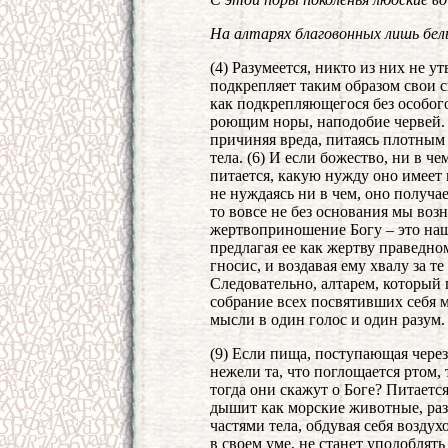
На алтарях благовонных лишь бе
(4) Разумеется, никто из них не у
подкрепляет таким образом свои с
как подкрепляющегося без особог
роющим норы, наподобие червей. (
причиняя вреда, питаясь плотным
тела. (6) И если божество, ни в че
питается, какую нужду оно имеет в
не нуждаясь ни в чем, оно получа
то вовсе не без основания мы воз
жертвоприношение Богу – это наш
предлагая ее как жертву праведно
гносис, и воздавая ему хвалу за те
Следовательно, алтарем, который п
собрание всех посвятивших себя 
мысли в один голос и один разум.
(9) Если пища, поступающая через
нежели та, что поглощается ртом, 
тогда они скажут о Боге? Питаетс
дышит как морские животные, ра
частями тела, обдувая себя возду
в своем уме, не станет уподоблят