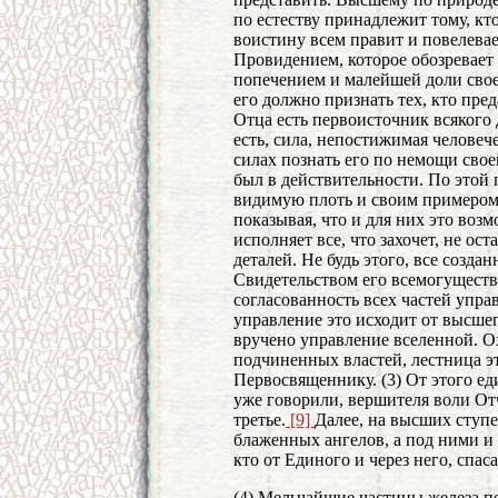
по естеству принадлежит тому, кт
воистину всем правит и повелева
Провидением, которое обозревает 
попечением и малейшей доли свое
его должно признать тех, кто пре
Отца есть первоисточник всякого 
есть, сила, непостижимая человече
силах познать его по немощи свое
был в действительности. По этой
видимую плоть и своим примером 
показывая, что и для них это возм
исполняет все, что захочет, не ос
деталей. Не будь этого, все созда
Свидетельством его всемогущества
согласованность всех частей упра
управление это исходит от высшег
вручено управление вселенной. О
подчиненных властей, лестница э
Первосвященнику. (3) От этого ед
уже говорили, вершителя воли Отче
третье.
[9]
Далее, на высших ступ
блаженных ангелов, а под ними и 
кто от Единого и через него, спас
(4) Мельчайшие частицы железа 