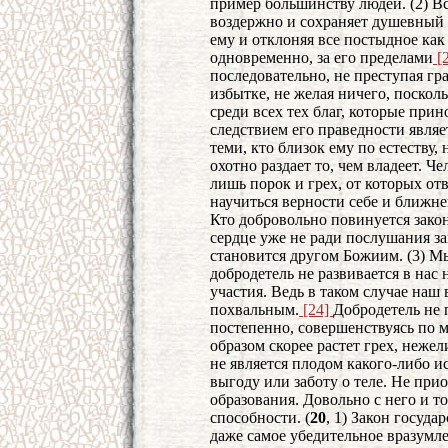
пример большинству людей. (2) В
воздержно и сохраняет душевный
ему и отклоняя все постыдное как
одновременно, за его пределами
[
последовательно, не преступая гра
избытке, не желая ничего, поскол
среди всех тех благ, которые прин
следствием его праведности являе
теми, кто близок ему по естеству, н
охотно раздает то, чем владеет. 
лишь порок и грех, от которых от
научиться верности себе и ближне
Кто добровольно повинуется закон
сердце уже не ради послушания за
становится другом Божиим. (3) М
добродетель не развивается в нас 
участия. Ведь в таком случае на
похвальным.
[24]
Добродетель не п
постепенно, совершенствуясь по 
образом скорее растет грех, нежел
не является плодом какого-либо 
выгоду или заботу о теле. Не прио
образования. Довольно с него и т
способности. (
20
, 1) Закон госуда
даже самое убедительное вразумле