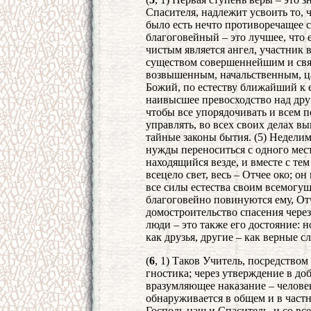
Спасителя, надлежит усвоить то, ч
было есть нечто противоречащее с
благоговейный – это лучшее, что 
чистым является ангел, участник 
существом совершеннейшим и свя
возвышенным, начальственным, ц
Божий, по естеству ближайший к 
наивысшее превосходство над дру
чтобы все упорядочивать и всем п
управлять, во всех своих делах в
тайные законы бытия. (5) Недели
нужды переноситься с одного мест
находящийся везде, и вместе с тем
всецело свет, весь – Отчее око; он
все силы естества своим всемогущ
благоговейно повинуются ему, От
домостроительство спасения через 
люди – это также его достояние: н
как друзья, другие – как верные сл
(
6
, 1) Таков Учитель, посредство
гностика; через утверждение в до
вразумляющее наказание – челове
обнаруживается в общем и в частн
Господь наш и Спаситель, и со вс