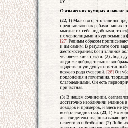
IV
О языческих кумирах и начале в
(
22
, 1) Мало того, что эллины п
представляют их рабами наших ст
мыслит их себе подобными, то «э
их чернолицыми и курносыми; а 
[27]
Равным образом приписывают
и им самим. В результате боги ва
жестокосердием; боги эллинов бол
человеческие страсти. (2) Люди д
люди же добродетельные воображ
«царственную душу» и истинный г
всякого рода суеверий.
[28]
Он убе
поклонения и почитания, творящи
благодеяниями. Он есть первопричи
причастная.
(3) В нашем сочинении, озаглавл
достаточно изобличили эллинов в
доводов и примеров, и здесь не бу
всей очевидностью. (
23
, 1) Но ко
два свидетельства, показывающих
нечестиво и безбожно. (2) Либо и
людьми, и в таком случае оскорб