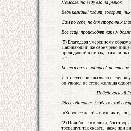
Немедленно веду его на рынок.
Ведь каждый ходит, говорит, чи
Сам по себе, не для сторонних глаз
Все вещи происходят как им долж
(5) Благодаря умеренному образу 
Набивающий же свое чрево пищей,
проводящий в пирах, этим лишь на
же
Боятся даже надписей на стенах.
И это суеверие вызвало следующую
он увидел на стене жилища одного
Победоносный Гер
Здесь обитает. Злодеям вход вос
«Хорошее дело! – воскликнул он, 
(2) Подобные им люди, боготворя
трепещут, так сказать, даже при 