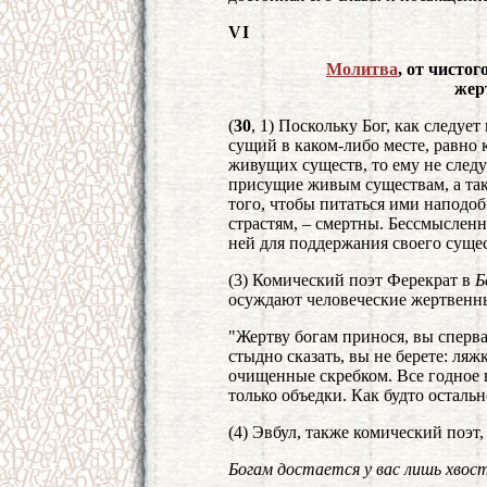
VI
Молитва
, от чисто
жер
(
30
, 1) Поскольку Бог, как следуе
сущий в каком-либо месте, равно 
живущих существ, то ему не следу
присущие живым существам, а та
того, чтобы питаться ими наподо
страстям, – смертны. Бессмысленн
ней для поддержания своего суще
(3) Комический поэт Ферекрат в
Б
осуждают человеческие жертвенн
"Жертву богам принося, вы сперва
стыдно сказать, вы не берете: ляж
очищенные скребком. Все годное в
только объедки. Как будто остальн
(4) Эвбул, также комический поэ
Богам достается у вас лишь хвос