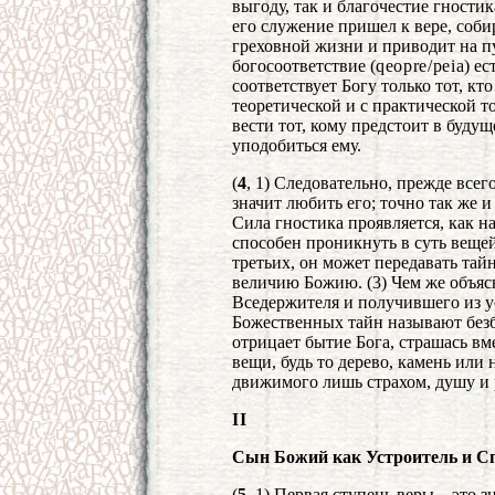
выгоду, так и благочестие гности
его служение пришел к вере, соб
греховной жизни и приводит на пу
богосоответствие (
qeopre
/
peia
) е
соответствует Богу только тот, кто
теоретической и с практической 
вести тот, кому предстоит в буду
уподобиться ему.
(
4
, 1) Следовательно, прежде все
значит любить его; точно так же и
Сила гностика проявляется, как на
способен проникнуть в суть вещей
третьих, он может передавать та
величию Божию. (3) Чем же объясн
Вседержителя и получившего из у
Божественных тайн называют безб
отрицает бытие Бога, страшась вм
вещи, будь то дерево, камень или 
движимого лишь страхом, душу и 
II
Сын Божий как Устроитель и С
(
5
, 1) Первая ступень веры – это з