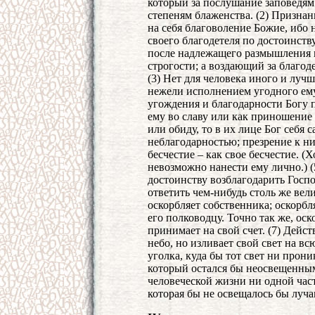
который за послушание заповедям
степеням блаженства. (2) Призн
на себя благоволение Божие, ибо
своего благодетеля по достоинств
после надлежащего размышления и
строгости; а воздающий за благод
(3) Нет для человека иного и лучш
нежели исполнением угодного ему
угождения и благодарности Богу 
ему во славу или как приношение 
или обиду, то в их лице Бог себя
неблагодарностью; презрение к ни
бесчестие – как свое бесчестие. (
невозможно нанести ему лично.) (
достоинству возблагодарить Госпо
ответить чем-нибудь столь же ве
оскорбляет собственника; оскорб
его полководцу. Точно так же, ос
принимает на свой счет. (7) Дейст
небо, но изливает свой свет на вс
уголка, куда бы тот свет ни прони
который остался бы неосвещенным.
человеческой жизни ни одной част
которая бы не освещалось бы луча