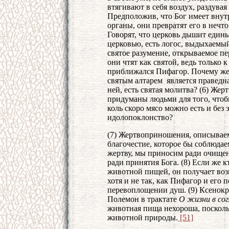
втягивают в себя воздух, раздувая
Предположив, что Бог имеет внутр
органы, они превратят его в нечт
Говорят, что церковь дышит един
церковью, есть логос, выдыхаем
святое разумение, открываемое пе
они чтят как святой, ведь только 
приближался Пифагор. Почему же 
святым алтарем является праведна
ней, есть святая молитва? (6) Же
придуманы людьми для того, чтоб
коль скоро мясо можно есть и без э
идолопоклонство?
(7) Жертвоприношения, описываем
благочестие, которое бы соблюдае
жертву, мы приносим ради очищен
ради принятия Бога. (8) Если же 
животной пищей, он получает воз
хотя и не так, как Пифагор и его 
перевоплощении душ. (9) Ксенокр
Полемон в трактате
О жизни в сог
животная пища нехороша, посколь
животной природы.
[51]