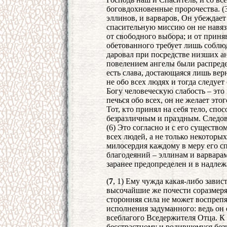
боговдохновенные пророчества. (3
эллинов, и варваров, Он убеждает
спасительную миссию он не навязы
от свободного выбора; и от приня
обетованного требует лишь соблю
даровал при посредстве низших 
повелением ангелы были распреде
есть слава, достающаяся лишь вер
не обо всех людях и тогда следуе
Богу человеческую слабость – это 
печься обо всех, он не желает этог
Тот, кто принял на себя тело, спо
безразличным и праздным. Следова
(6) Это согласно и с его существо
всех людей, а не только некоторы
милосердия каждому в меру его сп
благодеяний – эллинам и варварам
заранее предопределен и в надлеж
(
7
, 1) Ему чужда какая-либо завис
высочайшие же почести соразмеря
сторонняя сила не может воспрепя
исполнения задуманного: ведь он 
всеблагого Вседержителя Отца. К 
бесстрастному и родившемуся без