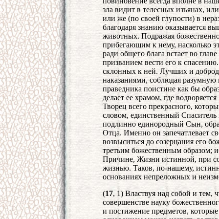
повиновение всегда вполне в наш
зла видит в телесных изъянах, ил
или же (по своей глупости) в нер
благодаря знанию оказывается вы
животных. Подражая божественном
прибегающим к нему, насколько эт
ради общего блага встает во глав
призванием вести его к спасению.
склонных к ней. Лучших и доброд
наказаниями, соблюдая разумную 
праведника поистине как бы обра
делает ее храмом, где водворяетс
Творец всего прекрасного, которы
словом, единственный Спаситель к
подлинно единородный Сын, обра
Отца. Именно он запечатлевает св
возвыситься до созерцания его бо
третьим божественным образом; и
Причине, Жизни истинной, при с
жизнью. Таков, по-нашему, истин
основаниях непреложных и неизм
(
17
, 1) Властвуя над собой и тем,
совершенстве науку божественного
и постижение предметов, которы