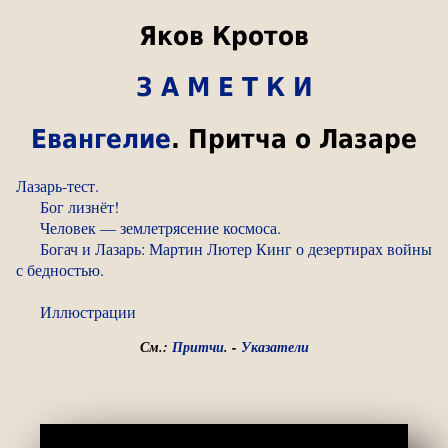
Яков Кротов
З А М Е Т К И
Евангелие
. Притча о Лазаре
Лазарь-тест.
Бог лизнёт!
Человек — землетрясение космоса.
Богач и Лазарь: Мартин Лютер Кинг о дезертирах войны
с бедностью.
Иллюстрации
См.:
Притчи
. -
Указатели