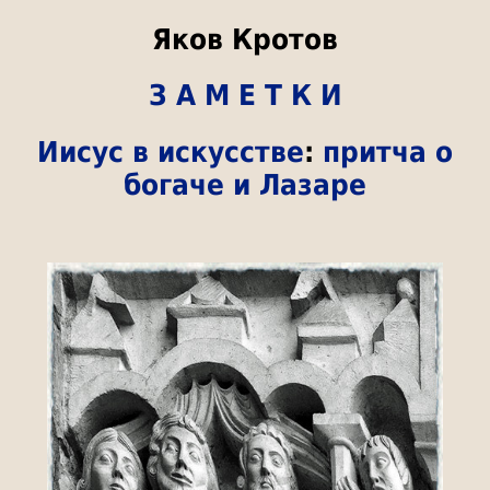
Яков Кротов
З А М Е Т К И
Иисус в искусстве
:
притча о
богаче и Лазаре