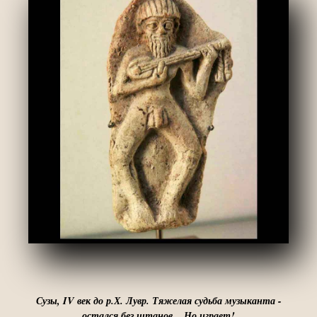
Сузы, IV век до р.Х. Лувр. Тяжелая судьба музыканта -
остался без штанов... Но играет!