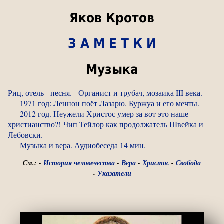
Яков Кротов
З А М Е Т К И
Музыка
Риц, отель - песня.
-
Органист и трубач, мозаика III века.
1971 год: Леннон поёт Лазарю. Буржуа и его мечты.
2012 год. Неужели Христос умер за вот это наше
христианство?! Чип Тейлор как продолжатель Швейка и
Лебовски.
Музыка и вера. Аудиобеседа 14 мин.
См.:
-
История человечества
-
Вера
-
Христос
-
Свобода
-
Указатели