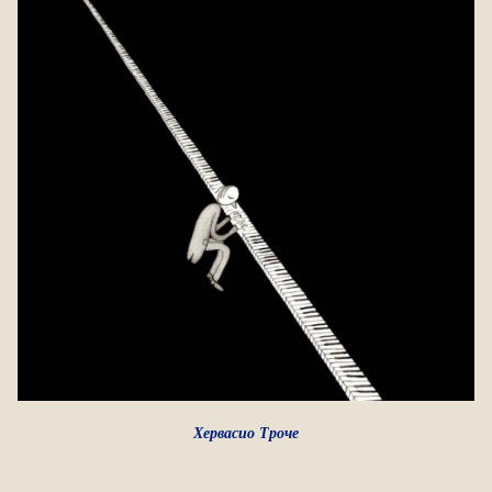
Хервасио Троче