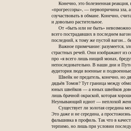
Конечно, это болезненная реакция, 
«прогрессоры», — первопричина зла, а 
соучаствовать в обмане. Конечно, счит
и довольно растительное.
От «быть или не быть» невозможно 
всего пострадавших в последнем вагоне
последний, к тому же пустой вагон... б
Важное примечание: разумеется, зл
страстных речей. Они изображают из с
про «я всего лишь нищий монах, бреду
непоследовательно. В наши дни и Пути
аудитория люди военные и подвоенные,
Швейк не предатель, конечно, но д
дядьёв Томов? Тут граница между обмо
юных швейков — а юных швейков доволь
лишь брачной окраской, которая хорошо
Неунывающий идиот — неплохой жених,
Существует ли золотая середина м
Это даже и не середина, а простожизн
фальшивка в профиль. Так что в качес
терпимо, но лишь при условии послед