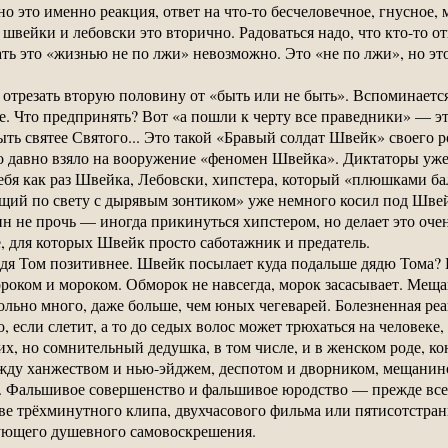
но это именно реакция, ответ на что-то бесчеловечное, гнусное,
швейки и лебовски это вторично. Радоваться надо, что кто-то от
ать это «жизнью не по лжи» невозможно. Это «не по лжи», но эт
отрезать вторую половину от «быть или не быть». Вспоминается
. Что предпринять? Вот «а пошли к черту все праведники» — это 
ыть святее Святого... Это такой «Бравый солдат Швейк» своего ро
о давно взяло на вооружение «феномен Швейка». Диктаторы уже
ебя как раз Швейка, Лебовски, хипстера, который «плюшками ба
щий по свету с дырявым зонтиком» уже немного косил под Швейк
н не прочь — иногда прикинуться хипстером, но делает это очен
 для которых Швейк просто саботажник и предатель.
ядя Том позитивнее. Швейк посылает куда подальше дядю Тома? 
роком и мороком. Обморок не навсегда, морок засасывает. Мещ
но много, даже больше, чем юных чегеварей. Болезненная реак
, если слетит, а то до седых волос может трюхаться на человек
 но сомнительный дедушка, в том числе, и в женском роде, кон
ежду ханжеством и нью-эйджем, деспотом и дворником, мещанин
ь. Фальшивое совершенство и фальшивое юродство — прежде все
тве трёхминутного клипа, двухчасового фильма или пятисотстра
ующего душевного самовоскрешения.