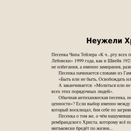
Неужели Хр
Песенка Чипа Тейлера «К ч...рту всех п
Лебовски» 1999 года, как и Швейк 192
не избегания, а именно замирания, ра
Песенка начинается словами из Гам
«Быть или не быть, Освобождать ил
А заканчивается: «Молиться или не 
всех этих порядочных людей».
Обычная антиханжеская песенка, но
ценности»? Если выбор именно между э
который восклицал, бия себе по загрив
Песенка о том же, о чём нашумевш
рембрандского Христа, которому всё по
митьковски бредёт по жизни...