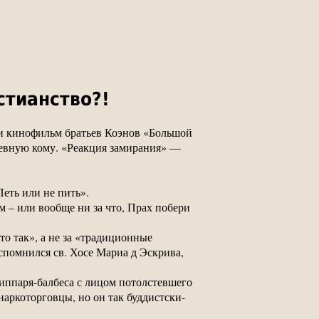
стианство?!
как и кинофильм братьев Коэнов «Большой
шевную кому. «Реакция замирания» —
еть или не пить».
ам – или вообще ни за что, Прах побери
то так», а не за «традиционные
спомнился св. Хосе Мариа д Эскрива,
иппаря-балбеса с лицом потолстевшего
 наркоторговцы, но он так буддистски-