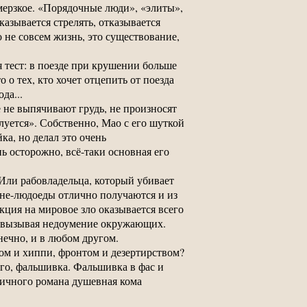
 мерзкое. «Порядочные люди», «элиты»,
казывается стрелять, отказывается
о не совсем жизнь, это существование,
 тест: в поезде при крушении больше
о тех, кто хочет отцепить от поезда
да...
 не выпячивают грудь, не произносят
луется». Собственно, Мао с его шуткой
а, но делал это очень
ь осторожно, всё-таки основная его
Или рабовладельца, который убивает
ане-людоеды отлично получаются и из
ция на мировое зло оказывается всего
е, вызывая недоумение окружающих.
ечно, и в любом другом.
ом и хиппи, фронтом и дезертирством?
го, фальшивка. Фальшивка в фас и
ничного романа душевная кома