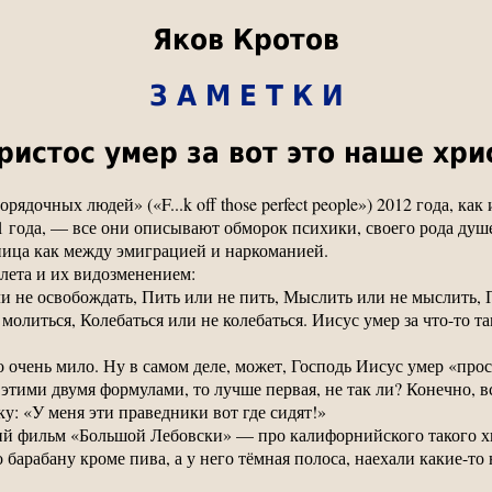
Яков Кротов
З А М Е Т К И
истос умер за вот это наше хри
орядочных людей» («F...k off those perfect people») 2012 года, 
1 года, — все они описывают обморок психики, своего рода ду
зница как между эмиграцией и наркоманией.
лета и их видозменением:
и не освобождать, Пить или не пить, Мыслить или не мыслить, П
молиться, Колебаться или не колебаться. Иисус умер за что-то т
 очень мило. Ну в самом деле, может, Господь Иисус умер «прос
тими двумя формулами, то лучше первая, не так ли? Конечно, в
ку: «У меня эти праведники вот где сидят!»
ий фильм «Большой Лебовски» — про калифорнийского такого х
 барабану кроме пива, а у него тёмная полоса, наехали какие-то