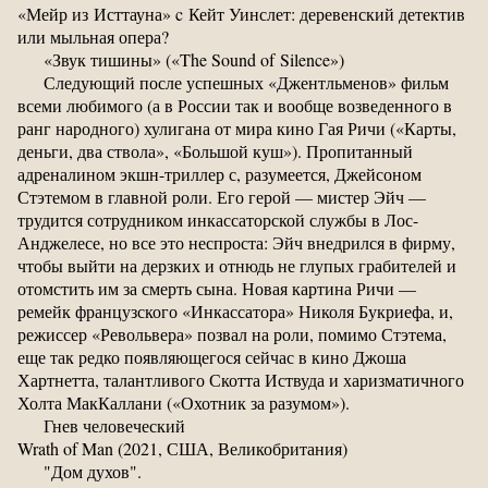
«Мейр из Исттауна» c Кейт Уинслет: деревенский детектив
или мыльная опера?
«Звук тишины» («The Sound of Silence»)
Следующий после успешных «Джентльменов» фильм
всеми любимого (а в России так и вообще возведенного в
ранг народного) хулигана от мира кино Гая Ричи («Карты,
деньги, два ствола», «Большой куш»). Пропитанный
адреналином экшн-триллер с, разумеется, Джейсоном
Стэтемом в главной роли. Его герой — мистер Эйч —
трудится сотрудником инкассаторской службы в Лос-
Анджелесе, но все это неспроста: Эйч внедрился в фирму,
чтобы выйти на дерзких и отнюдь не глупых грабителей и
отомстить им за смерть сына. Новая картина Ричи —
ремейк французского «Инкассатора» Николя Букриефа, и,
режиссер «Револьвера» позвал на роли, помимо Стэтема,
еще так редко появляющегося сейчас в кино Джоша
Хартнетта, талантливого Скотта Иствуда и харизматичного
Холта МакКаллани («Охотник за разумом»).
Гнев человеческий
Wrath of Man (2021, США, Великобритания)
"Дом духов".