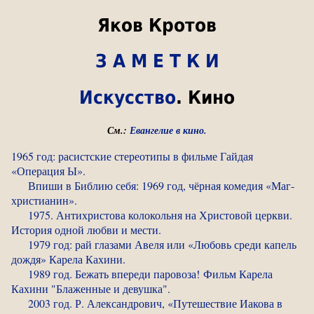
Яков Кротов
З А М Е Т К И
Искусство
. Кино
См.:
Евангелие в кино.
1965 год: расистские стереотипы в фильме Гайдая
«Операция Ы».
Впиши в Библию себя: 1969 год, чёрная комедия «Маг-
христианин».
1975. Антихристова колокольня на Христовой церкви.
История одной любви и мести.
1979 год: рай глазами Авеля или «Любовь среди капель
дождя» Карела Кахини.
1989 год. Бежать впереди паровоза! Фильм Карела
Кахини "Блаженные и девушка".
2003 год. Р. Александрович, «Путешествие Иакова в