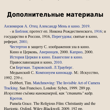
Дополнительные материалы
Анзимиров А. Отец Александр Мень и кино. 2019.
- и
Библия
; протест еп. Никона Рождественского,
1916
; и
государство в России, 1916,
Перегудова
; святые в кино,
реферат,
2001
;
Честертон
в защиту С. изображения зла в кино.
Кино и Церковь,
Аверинцев
, 2000.
Каприо
, 2000.
История Церкви в кино
.
Евангелие в кино
.
Православизация и кино,
2010
.
См
Бергман
.
Тарковский
.
Л.Трауберг
.
Медынский С.
Компонуем кинокадр.
М.: Искусство,
1992. 239 с.
Dobbert, Tim.
Matchmoving: The Invisible Art of Camera
Tracking
. San Francisco, London: Sybex, 1999. 289 pp.
Искусство съёмки кинокамерой, как "ставить" кадр.
Кротов
.
Pamela Grace. The Religious Film: Christianity and the
Hagiopic. Oxford, Wiley-Blackwell, 2009, 192 pp.