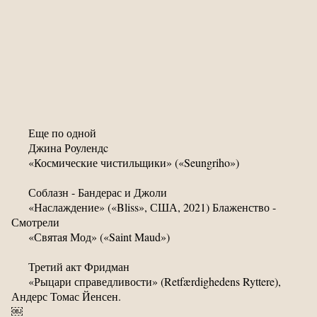
Еще по одной
Джина Роулендc
«Космические чистильщики» («Seungriho»)
Соблазн - Бандерас и Джоли
«Наслаждение» («Bliss», США, 2021) Блаженство -
Смотрели
«Святая Мод» («Saint Maud»)
Третий акт Фридман
«Рыцари справедливости» (Retfærdighedens Ryttere),
Андерс Томас Йенсен.
￼