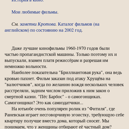
Мои любимые фильмы
.
См.
заметки Кротова
.
Каталог фильмов (на
английском) по состоянию на 2002 год
.
Даже лучшие кинофильмы 1960-1970 годов были
частью пропагандистской машины. Только поэтому их и
выпускали, взамен платя режиссёрам и разрешая им
немножко вольности.
Наиболее показательна "Бриллиантовая рука", она ведь
кровью пахнет. Фильм заказан под атаку Хрущёва на
"валютчиков", когда по желанию вождя нескольких человек
расстреляли, задним числом приложив к ним закон о
смертной казни. "Пёс Барбос" - о самогонщиках.
Самогонщики? Это как самиздатчики...
На ютьюбе очень популярен ролик из "Фитиля", где
Раневская играет несговорчивую эгоистку, требующую себе
квартиру получше вместо дома, который сносят. Мы
понимаем, что у женщины отбирают её частный дом?