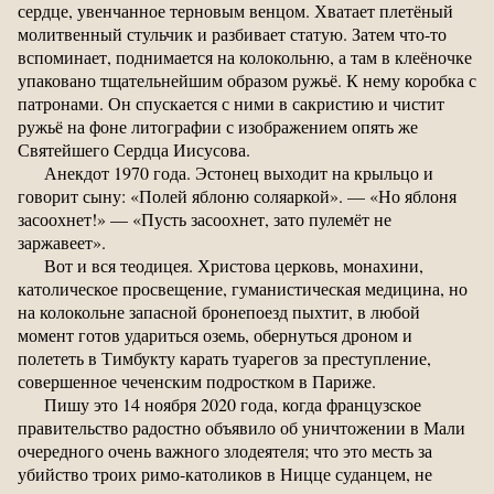
сердце, увенчанное терновым венцом. Хватает плетёный
молитвенный стульчик и разбивает статую. Затем что-то
вспоминает, поднимается на колокольню, а там в клеёночке
упаковано тщательнейшим образом ружьё. К нему коробка с
патронами. Он спускается с ними в сакристию и чистит
ружьё на фоне литографии с изображением опять же
Святейшего Сердца Иисусова.
Анекдот 1970 года. Эстонец выходит на крыльцо и
говорит сыну: «Полей яблоню соляаркой». — «Но яблоня
засоохнет!» — «Пусть засоохнет, зато пулемёт не
заржавеет».
Вот и вся теодицея. Христова церковь, монахини,
католическое просвещение, гуманистическая медицина, но
на колокольне запасной бронепоезд пыхтит, в любой
момент готов удариться оземь, обернуться дроном и
полететь в Тимбукту карать туарегов за преступление,
совершенное чеченским подростком в Париже.
Пишу это 14 ноября 2020 года, когда французское
правительство радостно объявило об уничтожении в Мали
очередного очень важного злодеятеля; что это месть за
убийство троих римо-католиков в Ницце суданцем, не