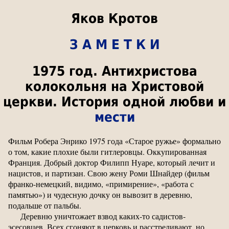
Яков Кротов
З А М Е Т К И
1975 год. Антихристова
колокольня на Христовой
церкви. История одной любви и
мести
Фильм Робера Энрико 1975 года «Старое ружье» формально
о том, какие плохие были гитлеровцы. Оккупированная
Франция. Добрый доктор Филипп Нуаре, который лечит и
нацистов, и партизан. Свою жену Роми Шнайдер (фильм
франко-немецкий, видимо, «примирение», «работа с
памятью») и чудесную дочку он вывозит в деревню,
подальше от пальбы.
Деревню уничтожает взвод каких-то садистов-
эсесовцев. Всех сгоняют в церковь и расстреливают, но