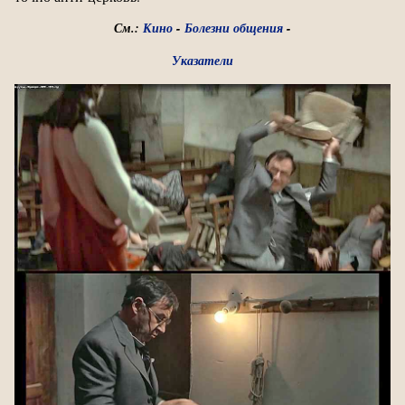
См.:
Кино
-
Болезни общения
-
Указатели