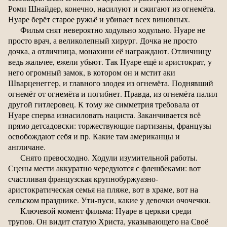
Роми Шнайдер, конечно, насилуют и сжигают из огнемёта.
Нуаре берёт старое ружьё и убивает всех виновных.
Фильм снят невероятно ходульно ходульно. Нуаре не
просто врач, а великолепный хирург. Дочка не просто
дочка, а отличница, монахини её награждают. Отличницу
ведь жальчее, ежели убьют. Так Нуаре ещё и аристократ, у
него огромный замок, в котором он и мстит аки
Шварценеггер, и главного злодея из огнемёта. Поднявший
огнемёт от огнемёта и погибнет. Правда, из огнемёта палил
другой гитлеровец. К тому же симметрия требовала от
Нуаре сперва изнасиловать нациста. Заканчивается всё
прямо детсадовски: торжествующие партизаны, французы
освобождают себя и пр. Какие там американцы и
англичане.
Снято превосходно. Ходули изумительной работы.
Сцены мести аккуратно чередуются с флешбеками: вот
счастливая французская крупнобуржуазно-
аристократическая семья на пляже, вот в храме, вот на
сельском празднике. Ути-пуси, какие у девочки очочечки.
Ключевой момент фильма: Нуаре в церкви среди
трупов. Он видит статую Христа, указывающего на Своё