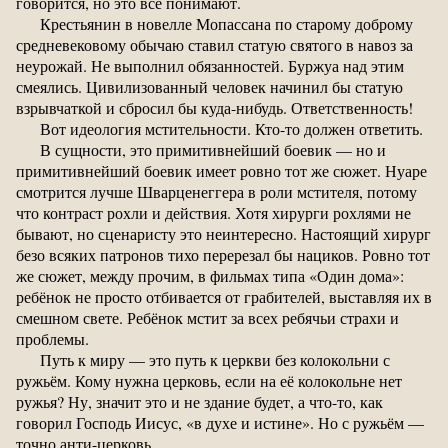
говорится, но это все понимают.
Крестьянин в новелле Мопассана по старому доброму
средневековому обычаю ставил статую святого в навоз за
неурожай. Не выполнил обязанностей. Буржуа над этим
смеялись. Цивилизованный человек начинил бы статую
взрывчаткой и сбросил бы куда-нибудь. Ответственность!
Вот идеология мстительности. Кто-то должен ответить.
В сущности, это примитивнейший боевик — но и
примитивнейший боевик имеет ровно тот же сюжет. Нуаре
смотрится лучше Шварценеггера в роли мстителя, потому
что контраст рохли и действия. Хотя хирурги рохлями не
бывают, но сценаристу это неинтересно. Настоящий хирург
безо всяких патронов тихо перерезал бы нациков. Ровно тот
же сюжет, между прочим, в фильмах типа «Один дома»:
ребёнок не просто отбивается от грабителей, выставляя их в
смешном свете. Ребёнок мстит за всех ребячьи страхи и
проблемы.
Путь к миру — это путь к церкви без колокольни с
ружьём. Кому нужна церковь, если на её колокольне нет
ружья? Ну, значит это и не здание будет, а что-то, как
говорил Господь Иисус, «в духе и истине». Но с ружьём —
точно анти-церковь.