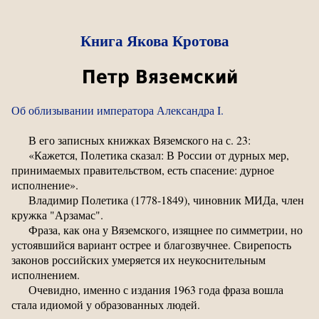
Книга Якова Кротова
Петр Вяземский
Об облизывании императора Александра I.
В его записных книжках Вяземского на с. 23:
«Кажется, Полетика сказал: В России от дурных мер,
принимаемых правительством, есть спасение: дурное
исполнение».
Владимир Полетика (1778-1849), чиновник МИДа, член
кружка "Арзамас".
Фраза, как она у Вяземского, изящнее по симметрии, но
устоявшийся вариант острее и благозвучнее. Свирепость
законов российских умеряется их неукоснительным
исполнением.
Очевидно, именно с издания 1963 года фраза вошла
стала идиомой у образованных людей.