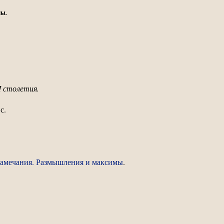
лы.
I столетия.
с.
 замечания. Размышления и максимы
.