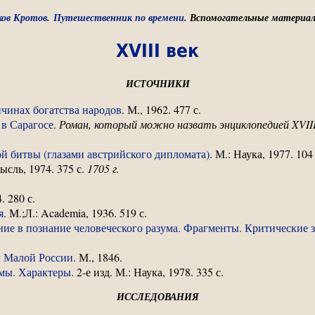
ков Кротов
.
Путешественник по времени
. Вспомогательные материа
XVIII век
ИСТОЧНИКИ
чинах богатства народов
. М., 1962. 477 с.
 в Сарагосе
.
Роман, который можно назвать энциклопедией XVII
й битвы (глазами австрийского дипломата)
. М.: Наука, 1977. 104 
Мысль, 1974. 375 с.
1705 г.
. 280 с.
я
. М.;Л.: Academia, 1936. 519 с.
ие в познание человеческого разума. Фрагменты. Критические
и Малой России
. М., 1846.
мы. Характеры
. 2-е изд. М.: Наука, 1978. 335 с.
ИССЛЕДОВАНИЯ