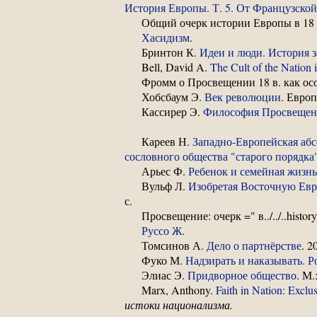
История Европы. Т. 5. От Французско
Общий очерк истории Европы в 18 
Хасидизм
.
Бринтон К.
Идеи и люди. История 
Bell, David A.
The Cult of the Nation 
Фромм о Просвещении 18 в. как ос
Хобсбаум Э.
Век революции
. Европ
Кассирер Э.
Философия Просвещен
Кареев Н.
Западно-Европейская абс
сословного общества "старого порядка
Арьес Ф.
Ребенок и семейная жизнь
Вульф Л.
Изобретая Восточную Евр
с.
Просвещение: очерк =" в../../..histo
Руссо Ж
.
Томсинов А.
Дело о партнёрстве
. 2
Фуко М.
Надзирать и наказывать. 
Элиас Э.
Придворное общество
. М.
Marx, Anthony.
Faith in Nation: Exclu
истоки национализма.