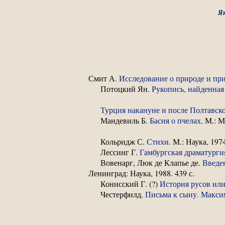
Я
Смит А.
Исследование о природе и при
Потоцкий Ян.
Рукопись, найденная
Турция накануне и после Полтавско
Мандевиль Б.
Басня о пчелах
. М.: 
Кольридж С.
Стихи
. М.: Наука, 1974
Лессинг Г.
Гамбургская драматурги
Вовенарг, Люк де Клапье де.
Введен
Ленинград: Наука, 1988. 439 с.
Конисский Г. (?)
История русов ил
Честерфилд.
Письма к сыну. Макси