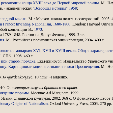
й революции конца XVIII века до Первой мировой войны
. М.: На
в. - академическая
"Всеобщая история" 1958
;
западной мысли
. М. : Москов. школа полит. исследований, 2003. 4
in France: Inventing Nationalism, 1680-1800
. London: Harvard Universi
обой концепции В.,
1973
.
а 1789-1848. Ростов-на-Дону: Феникс, 1999. 3 тт.
ия
. М.: Российская политическая энциклопедия, 2004. 400 с.
олютная монархия XVI, XVII и XVIII веков. Общая характеристи
"
. СПб., 1908. 460 с.
 при старом порядке
. Екатеринбург: Издательство Уральского уни
опу: Карта цивилизации в сознании эпохи Просвещения
. М.: Н
ry/16/ /gaydenko/gayd_10.html">Гайденко.
010.
О некоторых казусах британского права.
Рождение тюрьмы
. Москва: Ad Marginem, 1999
: Языки славянской культуры, 2002. 368 с. О французском дворе 
sionary Origins of Nationalism
. Oxford University Press, 2003. 270 pp.