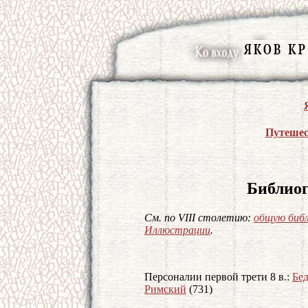
Путешес
Библиог
См. по VIII столетию:
общую биб
Иллюстрации
.
Персоналии первой трети 8 в.:
Бе
Римский
(731)