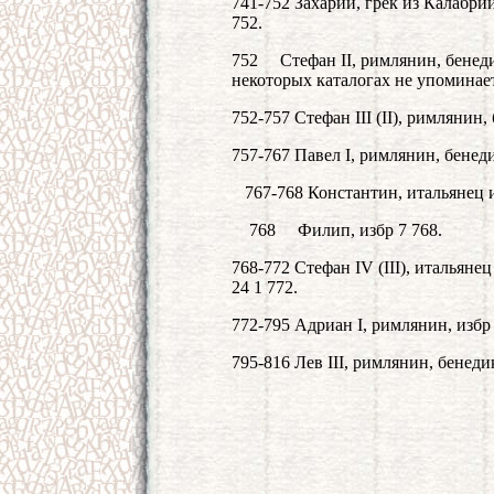
741-752 Захарий, грек из Калабри
752.
752 Стефан II, римлянин, бенедик
некоторых каталогах не упоминает
752-757 Стефан III (II), римлянин
757-767 Павел I, римлянин, бенеди
767-768 Константин, итальянец из
768 Филип, избр 7 768.
768-772 Стефан IV (III), итальяне
24 1 772.
772-795 Адриан I, римлянин, избр 6
795-816 Лев III, римлянин, бенеди