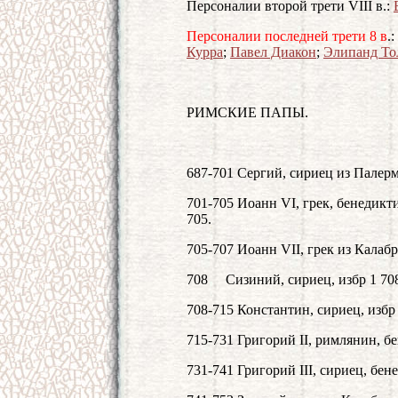
Персоналии второй трети VIII в.:
Персоналии последней трети 8 в
.:
Курра
;
Павел Диакон
;
Элипанд То
РИМСКИЕ ПАПЫ.
687-701 Сергий, сириец из Палерм
701-705 Иоанн VI, грек, бенедикт
705.
705-707 Иоанн VII, грек из Калабр
708 Сизиний, сириец, избр 1 708
708-715 Константин, сириец, избр 2
715-731 Григорий II, римлянин, бе
731-741 Григорий III, сириец, бен