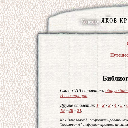
Путешес
Библиог
См. по VIII столетию:
общую биб
Иллюстрации
.
Другие столетия:
1
-
2
-
3
-
4
-
5
-
19
--
20
-
21
.
Как "заголовок 5" отформатированы мен
"заголовок 6" отформатированы не самы