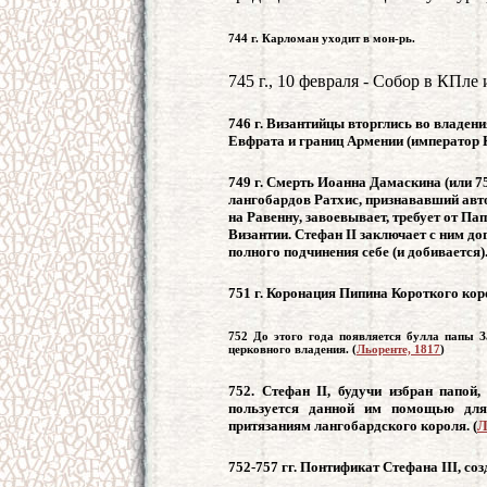
744 г. Карломан уходит в мон-рь.
745 г., 10 февраля - Собор в КПле 
746 г. Византийцы вторглись во владен
Евфрата и границ Армении (император К
749 г. Смерть Иоанна Дамаскина (или 75
лангобардов Ратхис, признававший авто
на Равенну, завоевывает, требует от Па
Византии. Стефан II заключает с ним до
полного подчинения себе (и добивается)
751 г. Коронация Пипина Короткого кор
752 До этого года появляется булла папы З
церковного владения. (
Льоренте, 1817
)
752. Стефан II, будучи избран папой
пользуется данной им помощью для
притязаниям лангобардского короля. (
Л
752-757 гг. Понтификат Стефана III, со