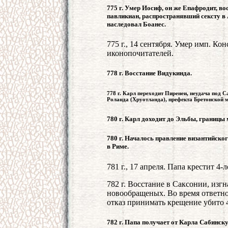
775 г. Умер Иосиф, он же Епафродит, в
павликиан, распространявший сексту в
наследовал Боанес.
775 г., 14 сентября. Умер имп. К
иконопочитателей.
778 г. Восстание Видукинда.
778 г. Карл переходит Пиренеи, неудача под 
Роланда (Хруотланда), префекта Бретонской 
780 г. Карл доходит до Эльбы, границы
780 г. Началось правление византийског
в Риме.
781 г., 17 апреля. Папа крестит 4
782 г. Восстание в Саксонии, изг
новообращеных. Во время ответно
отказ принимать крещение убито 4
782 г. Папа получает от Карла Сабинск