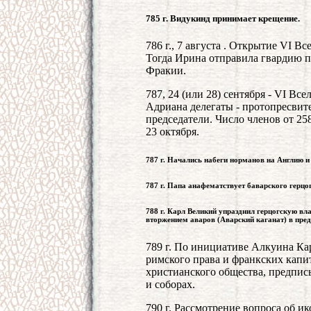
785 г. Видукинд принимает крещение.
786 г., 7 августа . Открытие VI В
Тогда Ирина отправила гвардию пр
Фракии.
787, 24 (или 28) сентября - VI Вс
Адриана делегаты - протопресвит
председатели. Число членов от 258
23 октября.
787 г. Начались набеги норманов на Англию и
787 г. Папа анафематствует баварского герцо
788 г. Карл Великий упразднил герцогскую вла
вторжением аваров (Аварский каганат) в пре
789 г. По инициативе Алкуина Карл
римского права и франкских капи
христианского общества, предпи
и соборах.
790 г. Рассмотрение вопроса об и