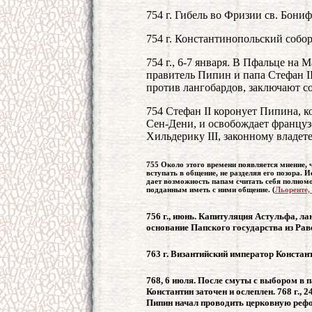
754 г. Гибель во Фризии св. Бониф
754 г. Константинопольский собор
754 г., 6-7 января. В Пфальце на
правитель Пипин и папа Стефан I
против лангобардов, заключают с
754 Стефан II коронует Пипина, к
Сен-Дени, и освобождает француз
Хильдерику III, законному владет
755 Около этого времени появляется мнение, 
вступать в общение, не разделяя его позора. 
дает возможность папам считать себя полномо
подданным иметь с ними общение. (
Льоренте,
756 г., июнь. Капитуляция Астульфа, л
основание Папского государства из Рав
763 г. Византийский император Констан
768, 6 июля. После смуты с выбором в п
Константин заточен и ослеплен. 768 г.,
Пипин начал проводить церковную рефо