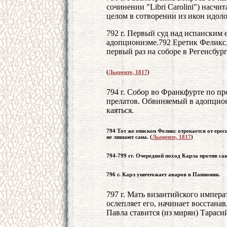
сочинении "Libri Carolini") насч
целом в сотворении из икон идоло
792 г. Первый суд над испанским
адопционизме.792 Еретик Феликс, 
первый раз на соборе в Регенсбур
(
Льоренте, 1817
)
794 г. Собор во Франкфурте по пр
прелатов. Обвиняемый в адопцион
каяться.
794 Тот же епископ Феликс отрекается от ерес
не лишают сана. (
Льоренте, 1817
)
794-799 гг. Очередной поход Карла против сак
796 г. Карл уничтожает аваров в Паннонии.
797 г. Мать византийского импера
ослепляет его, начинает восстана
Павла ставится (из мирян) Тараси