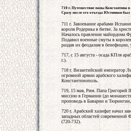
710 г. Путешествие папы Константина в 
Сразу после его отъезда Юстиниан был 
711 г. Завоевание арабами Испани
короля Родерика в битве. За христ
Началось правление майордома Фр
Подавил военные смуты в королев
раздав их феодалам в бенефиции, 
717, с 15 августа - осада КПля ара
г.).
718 г. Византийский император Лев
огромной армии арабского халифа,
Константинополь.
719, 15 мая, Рим. Папа Григорий 
миссию в Германии (до монашеств
проповедь в Баварии и Тюрингии,
720 г. Арабский халифат начал з
западных областей современной Ф
(720-732).