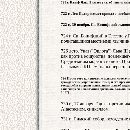
721 г. Калиф Язид II издает указ об уничтожен
722 г. Лев Исавр издает приказ о необ
722 г., 30 ноября. Св. Бонифаций стано
724 г. Св. Бонифаций в Гессене у
почитавшийся местными язычника
726 лето. Указ ("Эклога") Льва III
как против кощунства, повлекшего
Средиземном море в это лето. Про
Разрывая с КПлем, папы перестаю
726 После того как римляне выгнали своего по
гражданским управлением Рима, и его преемни
государей и вопреки притязаниям лангобардск
относящиеся к наказанию еретиков, должны и
1817
)
730 г., 17 января. Эдикт против 
Анастасием, синкеллом.
731 г.. Римский собор, осуждение