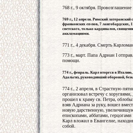
768 г., 9 октября. Провозглашени
769 г., 12 апреля. Римский латеранский
франконских еп-пов, 7 лангобардских, 1
светского, только кардиналов, священн
аккламациями.
771 г., 4 декабря. Смерть Карлом
773 г., март. Папа Адриан I отпра
помощи.
774 г., февраль. Карл вторгся в Италию
Адальгиз, руководивший обороной, беж
774 г., 2 апреля, в Страстную пя
организовал встречу с хоругвями
прошел к храму св. Петра, облобы
взяв Адриана за руку, вошел вмест
новую дарственную, увеличившу
епископами, аббатами, герцогами 
Карл вложил в Евангелие, находи
собой.