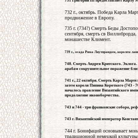
731 Григорий III предоставляет Карлу М
732 г., октябрь. Победа Карла Ма
продвижение в Европу.
735 г. (734?) Смерть Беды Достопо
сентября, смерть св Виллиброрда,
монашестве Климент.
739 г., осада Рима Лиутпрандом, королем лан
740. Смерть Андрея Критского. Эклога. В
арабам сокрушительное поражение близ
741 г., 22 октября. Смерть Карла Март
затем короля Пипина Короткого (743 - 7
началось правление Византийского импе
продолжение иконоборчества.
743 и 744 - три франконские собора, ре
743 г. Византийский император Констант
744 г. Бонифаций основывает мон
традиционной немецкой культуры)