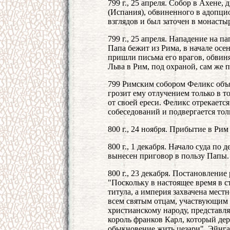
799 г., 25 апреля. Собор в Ахене,
(Испания), обвиненного в адопци
взглядов и был заточен в монасты
799 г., 25 апреля. Нападение на па
Папа бежит из Рима, в начале осе
пришли письма его врагов, обвин
Льва в Рим, под охраной, сам же 
799 Римским собором Феликс объя
грозит ему отлучением только в то
от своей ереси. Феликс отрекаетс
собеседований и подвергается толь
800 г., 24 ноября. Прибытие в Рим 
800 г., 1 декабря. Начало суда по 
вынесен приговор в пользу Папы.
800 г., 23 декабря. Постановление
"Поскольку в настоящее время в с
титула, а империя захвачена мес
всем святым отцам, участвующим в
христианскому народу, представля
король франков Карл, который дер
обыкновение жить цезари". Эйнгар