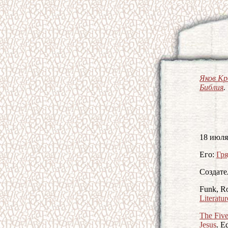
Яков К
Библия
.
18 июля 
Его:
Гря
Создател
Funk, R
Literatur
The Five
Jesus
. E