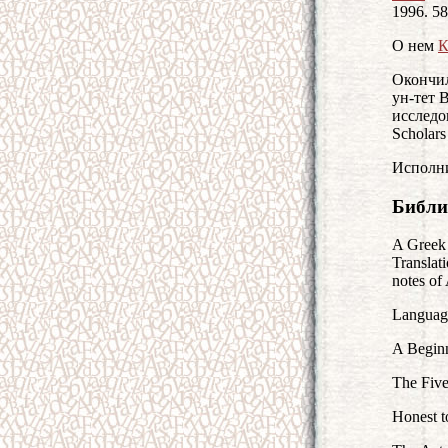
1996. 58
О нем
К
Окончил
ун-тет 
исследо
Scholars
Исполни
Библи
A Greek 
Translat
notes of
Languag
A Beginn
The Five
Honest t