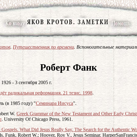
ротов
.
Путешественник по времени
. Вспомогательные материал
Роберт Фанк
1926 - 3 сентября 2005 г.
дёт радикальная реформация. 21 тезис. 1998
.
ь (в 1985 году) "
Семинара Иисуса
".
obert W.
Greek Grammar of the New Testament and Other Early Christ
e
. University Of Chicago Press, 1961.
 Gospels. What Did Jesus Really Say. The Search for the Authentic Wo
ds. Funk, Robert W.; Hoover, Roy V., Jesus Seminar. HarperSanFranci