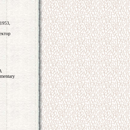
1953,
ектор
A
ementary