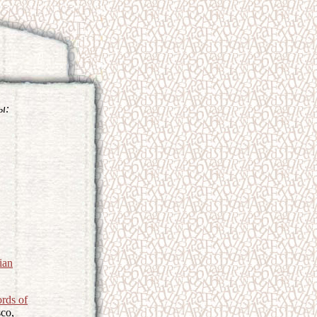
ы:
ian
rds of
sco,