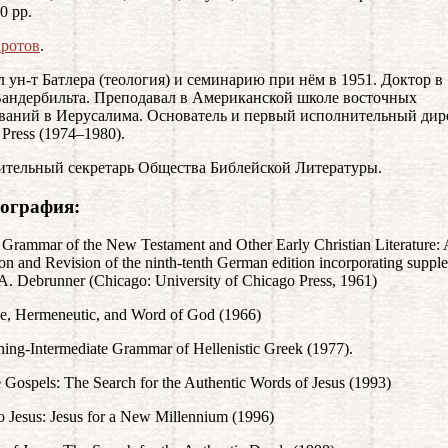
0 pp.
ротов
.
 ун-т Батлера (теология) и семинарию при нём в 1951. Доктор в 
Вандербильта. Преподавал в Американской школе восточных
ваний в Иерусалима. Основатель и первый исполнительный дир
 Press (1974–1980).
тельный секретарь Общества Библейской Литературы.
ография:
Grammar of the New Testament and Other Early Christian Literature: 
ion and Revision of the ninth-tenth German edition incorporating suppl
 A. Debrunner (Chicago: University of Chicago Press, 1961)
e, Hermeneutic, and Word of God (1966)
ing-Intermediate Grammar of Hellenistic Greek (1977).
 Gospels: The Search for the Authentic Words of Jesus (1993)
o Jesus: Jesus for a New Millennium (1996)