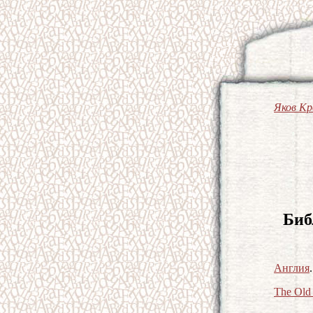
Яков К
Биб
Англия
The Old 