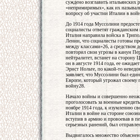
суждено возглавить итальянских
«непримиримых», как их называли.
вопросу об участии Италии в войн
До 1914 года Муссолини предостер
социалисты ответят гражданским н
Италия направила войска в Трипо
Ленин, что социалисты готовы пр
между классами»26, а средством д
повторил свои угрозы в канун Пе
нейтралитет, встанет на сторону
он в августе 1914 года, ее ожида
Эрнст Нольте, по какой-то неведо
заявляет, что Муссолини был ед
Европе, который угрожал своему п
войну28.
Начало войны и совершенно неож
проголосовать за военные кредит
ноябре 1914 года, к изумлению св
Италии в войне на стороне союзни
вступив в армию и провоевав в пех
серьезных ранений, был отправлен
Выдвигалось множество объяснени