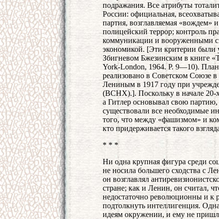
подражания. Все атрибуты тотал
России: официальная, всеохватыв
партия, возглавляемая «вождем» и
полицейский террор; контроль пр
коммуникации и вооруженными си
экономикой. [Эти критерии были
Збигневом Бжезинским в книге «Tot
York-London, 1964. P. 9—10). Пла
реализовано в Советском Союзе в 
Лениным в 1917 году при учрежде
(ВСНХ).]. Поскольку в начале 20-
а Гитлер основывал свою партию,
существовали все необходимые ин
того, что между «фашизмом» и ком
кто придерживается такого взгляда
* * *
Ни одна крупная фигура среди со
не носила большего сходства с Л
он возглавлял антиревизионистск
стране; как и Ленин, он считал, ч
недостаточно революционны и к 
подтолкнуть интеллигенция. Одна
идеям окружении, и ему не пришл