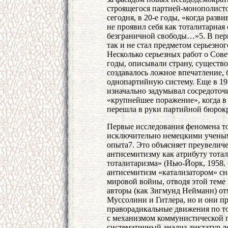
строящегося партией-монополисто
сегодня, в 20-е годы, «когда раз
не проявил себя как тоталитарна
безграничной свободы…»5. В пе
так и не стал предметом серьезног
Несколько серьезных работ о Сове
годы, описывали страну, существ
создавалось ложное впечатление, 
однопартийную систему. Еще в 19
изначально задумывал сосредоточи
«крупнейшее поражение», когда 
перешла в руки партийной бюрок
Первые исследования феномена т
исключительно немецкими ученым
опыта7. Это объясняет преувелич
антисемитизму как атрибуту тота
тоталитаризма» (Нью-Йорк, 1958. 
антисемитизм «катализатором» сн
мировой войны, отводя этой теме 
авторы (как Зигмунд Нейманн) от
Муссолини и Гитлера, но и они п
праворадикальные движения по то
с механизмом коммунистической 
систематичный анализ диктатур ле