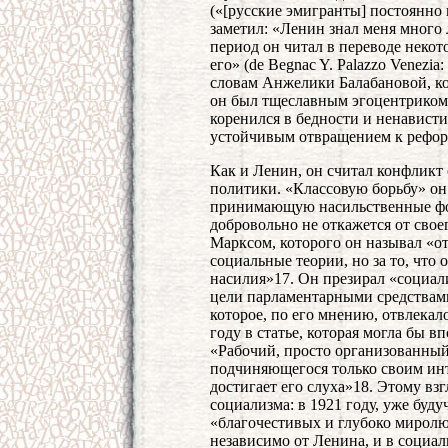
(«[русские эмигранты] постоянно
заметил: «Ленин знал меня много л
период он читал в переводе некот
его» (de Begnac Y. Palazzo Venezia: 
словам Анжелики Балабановой, ко
он был тщеславным эгоцентриком,
коренился в бедности и ненавист
устойчивым отвращением к рефор
Как и Ленин, он считал конфлик
политики. «Классовую борьбу» он
принимающую насильственные фор
добровольно не откажется от свое
Марксом, которого он называл «от
социальные теории, но за то, что
насилия»17. Он презирал «социал
цели парламентарными средствами
которое, по его мнению, отвлекал
году в статье, которая могла бы 
«Рабочий, просто организованный
подчиняющегося только своим инт
достигает его слуха»18. Этому взг
социализма: в 1921 году, уже бу
«благочестивых и глубоко мирол
независимо от Ленина, и в социа