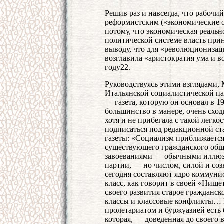
Решив раз и навсегда, что рабочий
реформистским («экономические 
потому, что экономическая реальн
политической системе власть пр
выводу, что для «революционизац
возглавила «аристократия ума и в
году22.
Руководствуясь этими взглядами,
Итальянской социалистической парт
— газета, которую он основал в 1
большинство в манере, очень схо
хотя и не прибегала с такой легко
подписаться под редакционной ст
газеты: «Социализм приближается
существующего гражданского общ
завоеваниями — обычными иллю
партии, — но числом, силой и со
сегодня составляют ядро коммуни
класс, как говорит в своей «Нище
своего развития старое гражданс
классы и классовые конфликты… 
пролетариатом и буржуазией есть б
которая, — доведенная до своего 