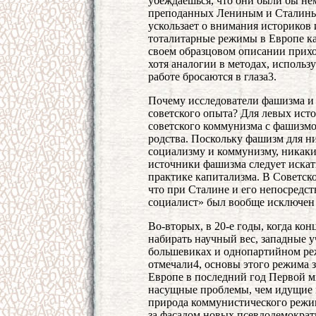
убеждаешься, что они были бы не
преподанных Лениным и Сталиным
ускользает о внимания историков
тоталитарные режимы в Европе ка
своем образцовом описании прихо
хотя аналогии в методах, использ
работе бросаются в глаза3.
Почему исследователи фашизма и 
советского опыта? Для левых исто
советского коммунизма с фашизм
родства. Поскольку фашизм для н
социализму и коммунизму, никаки
источники фашизма следует искат
практике капитализма. В Советско
что при Сталине и его непосредс
социалист» был вообще исключен 
Во-вторых, в 20-е годы, когда ко
набирать научный вес, западные у
большевиках и однопартийном ре
отмечали4, основы этого режима з
Европе в последний год Первой м
насущные проблемы, чем идущие 
природа коммунистического режим
за фасадом новых псевдодемократ