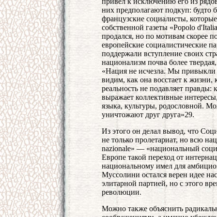
привел к исключению его из рядо
них предполагают подкуп: будто 
французские социалисты, которые
собственной газеты «Popolo d'Ita
продался, но по мотивам скорее п
европейские социалистические п
поддержали вступление своих стра
национализм почва более твердая, 
«Нация не исчезла. Мы привыкли 
видим, как она восстает к жизни, 
реальность не подавляет правды: 
выражает коллективные интересы, 
языка, культуры, родословной. Мо
уничтожают друг друга»29.
Из этого он делал вывод, что Соц
не только пролетариат, но всю нац
nazionale» — «национальный соци
Европе такой переход от интерна
национальному имел для амбицио
Муссолини остался верен идее на
элитарной партией, но с этого вр
революции.
Можно также объяснить радикаль