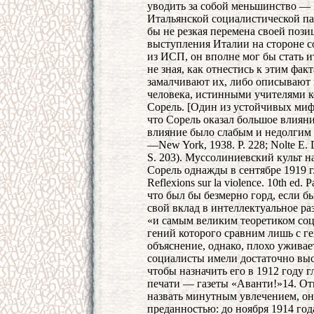
уводить за собой меньшинство —
Итальянской социалистической па
бы не резкая перемена своей пози
выступления Италии на стороне с
из ИСП, он вполне мог бы стать 
не зная, как отнестись к этим фа
замалчивают их, либо описывают
человека, истинными учителями к
Сорель. [Один из устойчивых миф
что Сорель оказал большое влиян
влияние было слабым и недолгим (с
—New York, 1938. P. 228; Nolte E. D
S. 203). Муссолиниевский культ н
Сорель однажды в сентябре 1919 г.
Reflexions sur la violence. 10th ed.
что был бы безмерно горд, если б
свой вклад в интеллектуальное ра
«и самым великим теоретиком соци
гений которого сравним лишь с ген
объяснение, однако, плохо уживае
социалисты имели достаточно вы
чтобы назначить его в 1912 году 
печати — газеты «Аванти!»14. О
назвать минутным увлечением, он
преданностью: до ноября 1914 год