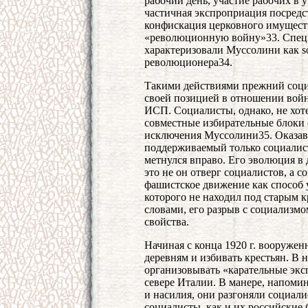
рабочий день, участие рабочих в
частичная экспроприация посредс
конфискация церковного имуществ
«революционную войну»33. Спец
характеризовали Муссолини как soci
революционера34.
Такими действиями прежний соци
своей позицией в отношении войн
ИСП. Социалисты, однако, не хот
совместные избирательные блоки 
исключения Муссолини35. Оказав
поддерживаемый только социали
метнулся вправо. Его эволюция в 
это не он отверг социалистов, а с
фашистское движение как способ 
которого не находил под старым 
словами, его разрыв с социализмо
свойства.
Начиная с конца 1920 г. вооруже
деревням и избивать крестьян. В 
организовывать «карательные экс
севере Италии. В манере, напоми
и насилия, они разгоняли социал
социалисты, как и их российские 