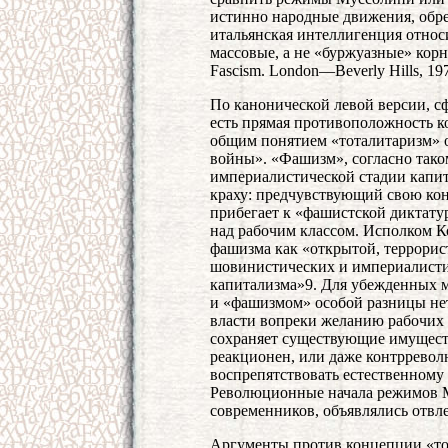
истинно народные движения, обрек
итальянская интеллигенция относ
массовые, а не «буржуазные» корни
Fascism. London—Beverly Hills, 197
По канонической левой версии, 
есть прямая противоположность к
общим понятием «тоталитаризм» о
войны». «Фашизм», согласно таком
империалистической стадии капи
краху: предчувствующий свою ко
прибегает к «фашистской диктату
над рабочим классом. Исполком К
фашизма как «открытой, террори
шовинистических и империалисти
капитализма»9. Для убежденных 
и «фашизмом» особой разницы нет
власти вопреки желанию рабочих 
сохраняет существующие имущест
реакционен, или даже контрревол
воспрепятствовать естественному
Революционные начала режимов М
современников, объявлялись отв
Аргументы против концепции «то