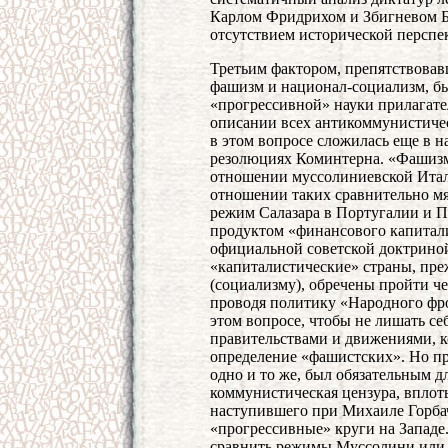
Карлом Фридрихом и Збигневом Бж
отсутствием исторической перспе
Третьим фактором, препятствова
фашизм и национал-социализм, бы
«прогрессивной» науки прилагат
описании всех антикоммунистиче
в этом вопросе сложилась еще в н
резолюциях Коминтерна. «Фашизм
отношении муссолиниевской Итали
отношении таких сравнительно мя
режим Салазара в Португалии и П
продуктом «финансового капитали
официальной советской доктриной
«капиталистические» страны, пре
(социализму), обречены пройти че
проводя политику «Народного фро
этом вопросе, чтобы не лишать се
правительствами и движениями, к
определение «фашистских». Но п
одно и то же, был обязательным дл
коммунистическая цензура, вплоть
наступившего при Михаиле Горбач
«прогрессивные» круги на Западе.
сравнить режимы Муссолини или 