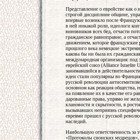
Представление о еврействе как о
строгой дисциплине общине, упр
впервые возникло после Французс
в ней никакой роли, идеологи ко
виновников всех бед, отчасти пот
гражданское равноправие, а отчас
движением, которое французские р
прошлого века немецкие экстреми
какова бы ни была их гражданска
международная организация: под
еврейский союз (Alliance Israelite
занимавшийся в действительности
идеи стали популярны во Франции 
русской революции антисемитизм 
основном как реакция общества, п
на появление их в качестве его р
дарованные права, упрямо не жел
клановости и скрытности, в росто
вызывавших неприязнь специфичес
евреями пришел с русской револю
наследий.
Наибольшую ответственность за э
«Протоколы сионских мудрецов»,