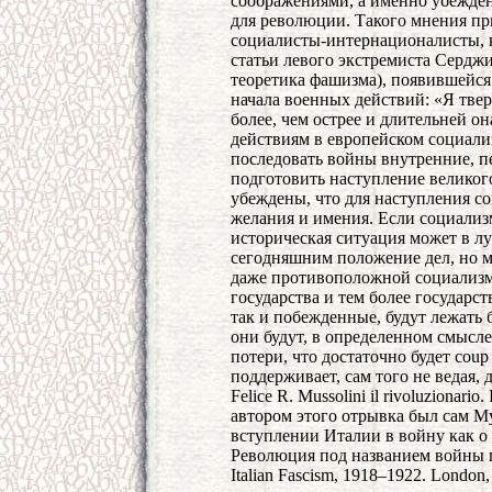
соображениями, а именно убежде
для революции. Такого мнения п
социалисты-интернационалисты, к
статьи левого экстремиста Сердж
теоретика фашизма), появившейся 
начала военных действий: «Я твер
более, чем острее и длительней о
действиям в европейском социа
последовать войны внутренние, п
подготовить наступление великог
убеждены, что для наступления с
желания и имения. Если социализ
историческая ситуация может в лу
сегодняшним положение дел, но м
даже противоположной социализм
государства и тем более государс
так и побежденные, будут лежат
они будут, в определенном смысл
потери, что достаточно будет coup
поддерживает, сам того не ведая, 
Felice R. Mussolini il rivoluzionar
автором этого отрывка был сам М
вступлении Италии в войну как о 
Революция под названием войны пр
Italian Fascism, 1918–1922. London, 