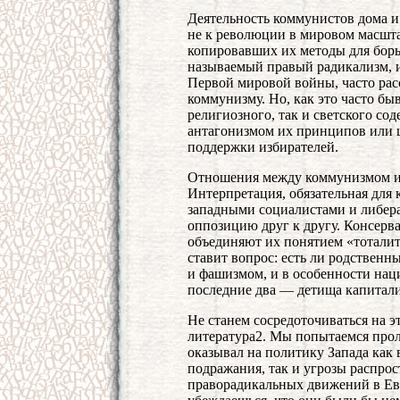
Деятельность коммунистов дома и
не к революции в мировом масшта
копировавших их методы для борь
называемый правый радикализм, 
Первой мировой войны, часто рас
коммунизму. Но, как это часто бы
религиозного, так и светского со
антагонизмом их принципов или це
поддержки избирателей.
Отношения между коммунизмом и 
Интерпретация, обязательная для
западными социалистами и либер
оппозицию друг к другу. Консерв
объединяют их понятием «тоталит
ставит вопрос: есть ли родствен
и фашизмом, и в особенности нац
последние два — детища капитали
Не станем сосредоточиваться на 
литература2. Мы попытаемся прол
оказывал на политику Запада как 
подражания, так и угрозы распро
праворадикальных движений в Ев