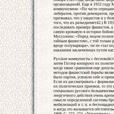
организации40. Еще в 1932 году 
коммунизмом: «По части отрицани
либералов, против демократов, пр
признавал, что у нацистов и у бол
того, что их разъединяет42.) В 1
последовать примеру фашистов, а 
самую кровавую в истории бойню 
Муссолини: «Перед лицом полног
тайным фашистом», с той только ра
вроде полуварвара», он не стал 
наказания заключенных путем нас
Русские коммунисты с беспокойст
затем Гитлер копируют их политич
когда такие сравнения еще допуск
методов фашистской борьбы являет
было партия, усвоили себе и при
Если их рассматривать с формально
их политических приемов, то это
специально русского большевизма
энергичного действия очень креп
смысле определенной системы бро
мобилизаций и т. п. и беспощадн
и когда это вызывается обстоятель
1968. С. 273–274. «Учраспреды» 