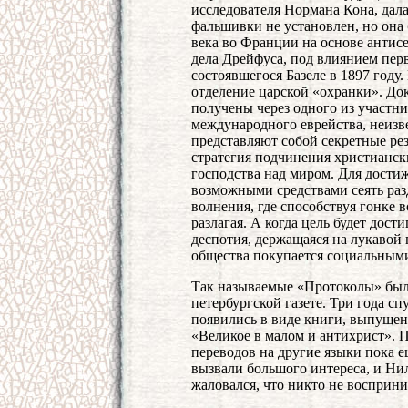
исследователя Нормана Кона, дала
фальшивки не установлен, но она 
века во Франции на основе антис
дела Дрейфуса, под влиянием пер
состоявшегося Базеле в 1897 году
отделение царской «охранки». До
получены через одного из участн
международного еврейства, неизве
представляют собой секретные ре
стратегия подчинения христианск
господства над миром. Для дости
возможными средствами сеять разд
волнения, где способствуя гонке 
разлагая. А когда цель будет дост
деспотия, держащаяся на лукавой
общества покупается социальными
Так называемые «Протоколы» были
петербургской газете. Три года сп
появились в виде книги, выпуще
«Великое в малом и антихрист». П
переводов на другие языки пока 
вызвали большого интереса, и Ни
жаловался, что никто не восприни