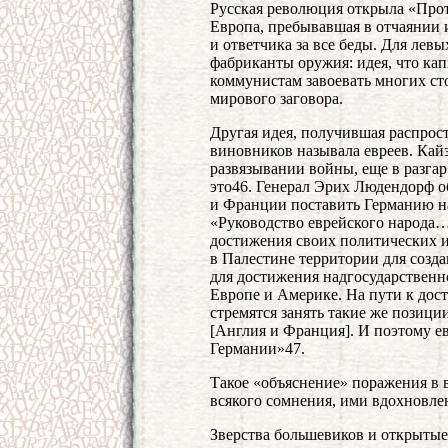
Русская революция открыла «Про
Европа, пребывавшая в отчаянии 
и ответчика за все беды. Для лев
фабриканты оружия: идея, что кап
коммунистам завоевать многих ст
мирового заговора.
Другая идея, получившая распрост
виновников называла евреев. Кайз
развязывании войны, еще в разгар 
это46. Генерал Эрих Людендорф о
и Франции поставить Германию на
«Руководство еврейского народа…
достижения своих политических и
в Палестине территории для созда
для достижения надгосударственн
Европе и Америке. На пути к дос
стремятся занять такие же позици
[Англия и Франция]. И поэтому е
Германии»47.
Такое «объяснение» поражения в 
всякого сомнения, ими вдохновле
Зверства большевиков и открыты