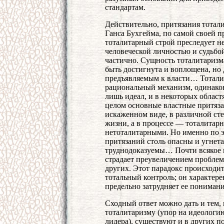
стандартам.
Действительно, притязания тотали
Ганса Бухгейма, по самой своей 
тоталитарный строй преследует 
человеческой личностью и судьбо
частично. Сущность тоталитаризма
быть достигнута и воплощена, но 
предъявляемым к власти… Тоталит
рациональный механизм, одинаков
лишь идеал, и в некоторых област
целом основные властные притяза
искаженном виде, в различной сте
жизни, а в процессе — тоталитарн
нетоталитарными. Но именно по 
притязаний столь опасны и угнет
труднодоказуемы… Почти всякое 
страдает преувеличением проблем
других. Этот парадокс происходит
тотальный контроль; он характере
предельно затрудняет ее пониман
Сходный ответ можно дать и тем,
тоталитаризму (упор на идеологию
лидера), существуют и в других 