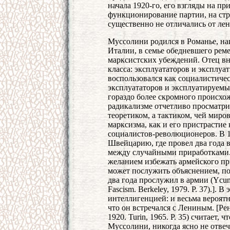
начала 1920-го, его взгляды на пр
функционирование партии, на ст
существенно не отличались от ле
Муссолини родился в Романье, н
Италии, в семье обедневшего рем
марксистских убеждений. Отец вну
класса: эксплуататоров и эксплу
воспользовался как социалистичес
эксплуататоров и эксплуатируемых»
гораздо более скромного происхож
радикализме отчетливо просматри
теоретиком, а тактиком, чей миро
марксизма, как и его пристрасти
социалистов-революционеров. В 19
Швейцарию, где провел два года 
между случайными приработками. 
желанием избежать армейского при
может послужить объяснением, пос
два года прослужил в армии (Ycung M
Fascism. Berkeley, 1979. P. 37).].
интеллигенцией: и весьма вероятн
что он встречался с Лениным. [Ренц
1920. Turin, 1965. P. 35) считает,
Муссолини, никогда ясно не отве