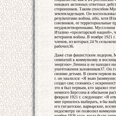
никаких активных ответных дейс
сторонников. Таким способом Му
землевладельцев. Он воспользова
результатами войны, ибо, хотя Ит
союзников, ее территориальные п
неудовлетворенными. Муссолини с
Италию «пролетарской нацией», 
ветеранов войны. В ноябре 1921 г
членов, из которых 24 % сельско
рабочих36.
Даже став фашистским лидером, М
симпатий к коммунизму и восхище
энергию» Ленина и не находил ни
уничтожения заложников37. Он г
своими детьми. В своем первом в
г. он хвалился: «Я знаю [коммуни
создал сам; сознаюсь с искреннос
это я был первым, кто заразил эт
немного Бергсона в обильном рас
феврале 1921 г. следующее: «Я от
мне пришлось выбирать, я бы выб
его гигантские, варварские, всел
недосмотру он позволил коммунис
ноября 1926 года, когда были зап