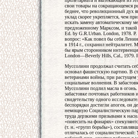
пролетариата и вытекающей из эт
свои товары на сокращающемся рын
беднее, что революционный дух я
уклад скорее укрепляется, чем пр
искать замену автоматическому м
предложенному Марксом, и такой 
Ed. by G.R.Urban. London, 1978. 
вопрос: «Как повел бы себя Ленин
в 1914 г., сохранил нейтралитет.
бы ярым сторонником интервенции?»
London—Beverly Hills, Cal., 1979. P.
Муссолини продолжал считать себя
основал фашистскую партию. В с
ветеранами войны, при растущем 
социальные волнения. В забастов
Муссолини подлил масла в огонь. 
забастовке почтовых работников 
свидетельству одного исследовател
беспорядки достигли апогея, он д
немощную Социалистическую пар
труда дерзкими призывами к насили
«повесить на фонарях» спекулянто
(т. н. «групп борьбы»), составля
отличалась от социалистической: