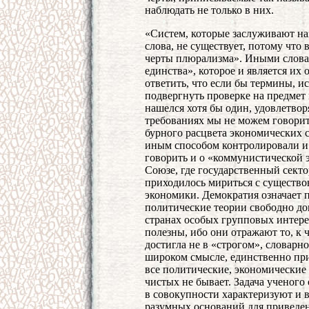
наблюдать не только в них.
«Систем, которые заслуживают на
слова, не существует, потому что 
черты плюрализма». Иными словам
единства», которое и является их
ответить, что если бы термины, 
подвергнуть проверке на предмет 
нашелся хотя бы один, удовлетво
требованиях мы не можем говорит
бурного расцвета экономических с
иным способом контролировали и
говорить и о «коммунистической 
Союзе, где государственный секто
приходилось мириться с существо
экономики. Демократия означает п
политические теории свободно до
странах особых групповых интере
полезны, ибо они отражают то, к 
достигла не в «строгом», словарно
широком смысле, единственно при
все политические, экономически
чистых не бывает. Задача ученого
в совокупности характеризуют и 
разумных оснований для приведен