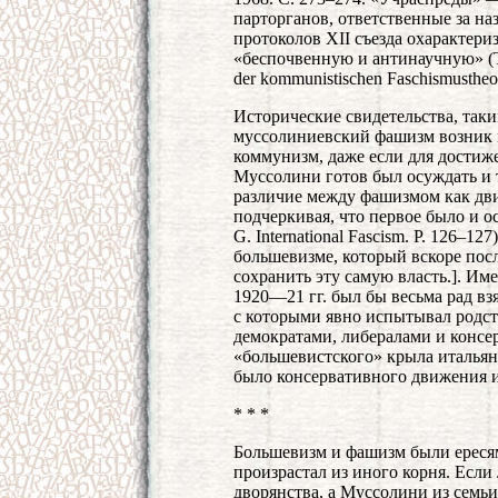
парторганов, ответственные за н
протоколов XII съезда охарактер
«беспочвенную и антинаучную» (Та
der kommunistischen Faschismustheorie
Исторические свидетельства, таки
муссолиниевский фашизм возник в
коммунизм, даже если для достиж
Муссолини готов был осуждать и 
различие между фашизмом как дв
подчеркивая, что первое было и о
G. International Fascism. P. 126–12
большевизме, который вскоре посл
сохранить эту самую власть.]. И
1920—21 гг. был бы весьма рад вз
с которыми явно испытывал родств
демократами, либералами и консе
«большевистского» крыла итальянс
было консервативного движения 
* * *
Большевизм и фашизм были ереся
произрастал из иного корня. Есл
дворянства, а Муссолини из семь