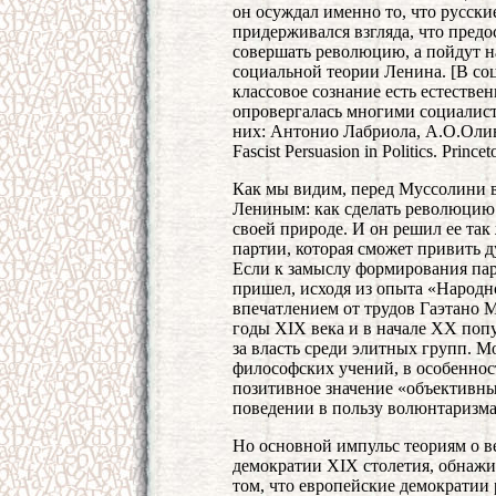
он осуждал именно то, что русски
придерживался взгляда, что предо
совершать революцию, а пойдут н
социальной теории Ленина. [В со
классовое сознание есть естестве
опровергалась многими социалиста
них: Антонио Лабриола, А.О.Олив
Fascist Persuasion in Politics. Princet
Как мы видим, перед Муссолини вс
Лениным: как сделать революцию
своей природе. И он решил ее так
партии, которая сможет привить 
Если к замыслу формирования па
пришел, исходя из опыта «Народн
впечатлением от трудов Гаэтано М
годы XIX века и в начале XX поп
за власть среди элитных групп. 
философских учений, в особеннос
позитивное значение «объективн
поведении в пользу волюнтаризма
Но основной импульс теориям о в
демократии XIX столетия, обнажив
том, что европейские демократии