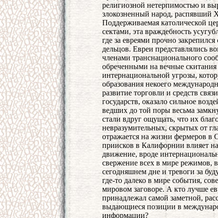
религиозной нетерпимостью и вы
злокозненный народ, распявший 
Поддерживаемая католической це
сектами, эта враждебность усугуб
где за евреями прочно закрепился
дельцов. Евреи представлялись во
членами транснационального соо
обреченными на вечные скитания 
интернациональной угрозы, котору
образования некоего международн
развитие торговли и средств связ
государств, оказало сильное возд
ведших до той поры весьма замкн
стали вдруг ощущать, что их благ
невразумительных, скрытых от гла
отражается на жизни фермеров в
приисков в Калифорнии влияет на
движение, вроде интернациональн
свержение всех в мире режимов, в
сегодняшнем дне и тревоги за бу
где-то далеко в мире события, со
мировом заговоре. А кто лучше евр
принадлежал самой заметной, расс
выдающиеся позиции в междунаро
информации?