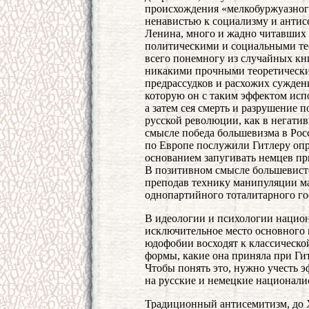
происхождения «мелкобуржуазного
ненавистью к социализму и антис
Ленина, много и жадно читавших
политическими и социальными те
всего понемногу из случайных кни
никакими прочными теоретически
предрассудков и расхожих суждени
которую он с таким эффектом испо
а затем сея смерть и разрушение 
русской революции, как в негати
смысле победа большевизма в Ро
по Европе послужили Гитлеру оп
основанием запугивать немцев пр
В позитивном смысле большевистс
преподав технику манипуляции м
однопартийного тоталитарного го
В идеологии и психологии национ
исключительное место основного 
юдофобии восходят к классическо
формы, какие она приняла при Гит
Чтобы понять это, нужно учесть 
на русские и немецкие национали
Традиционный антисемитизм, до X