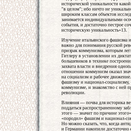
исторической уникальности какой-
"в целом"; ибо ничто не уникальн
широким классам объектов иссле
занимается индивидуальными особ
события, и достаточно пестрое со
историческую уникальность»13.
Изучение итальянского фашизма и
важно для понимания русской ре
призрак коммунизма, которым лег
Гитлеру в установлении их диктат
большевиков в технике построени
захвата власти и внедрения одноп
отношении коммунизм оказал знач
на социализм и рабочее движение.
фашизму и национал-социализму, б
коммунизме, и знакомство с ней п
революции.
Влияния — почва для историка вес
поддаться распространенному забл
этого — значит по причине этого»
«породил» фашизм и национал-соц
Но можно сказать, что, когда ан
и Германии накопили достаточно 