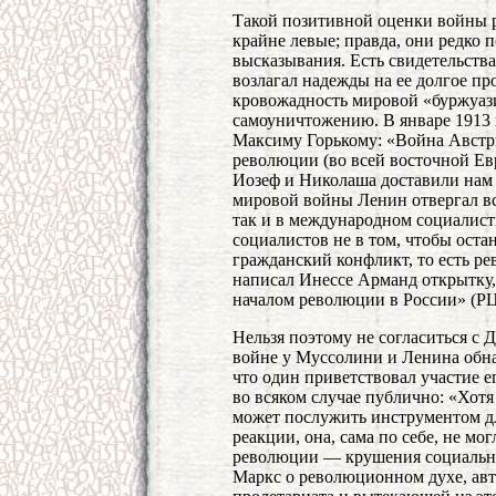
Такой позитивной оценки войны р
крайне левые; правда, они редко 
высказывания. Есть свидетельства
возлагал надежды на ее долгое п
кровожадность мировой «буржуази
самоуничтожению. В январе 1913 г
Максиму Горькому: «Война Австри
революции (во всей восточной Ев
Иозеф и Николаша доставили нам 
мировой войны Ленин отвергал вс
так и в международном социалист
социалистов не в том, чтобы остан
гражданский конфликт, то есть ре
написал Инессе Арманд открытку
началом революции в России» (РЦХ
Нельзя поэтому не согласиться с
войне у Муссолини и Ленина обна
что один приветствовал участие е
во всяком случае публично: «Хотя
может послужить инструментом д
реакции, она, сама по себе, не м
революции — крушения социально
Маркс о революционном духе, ав