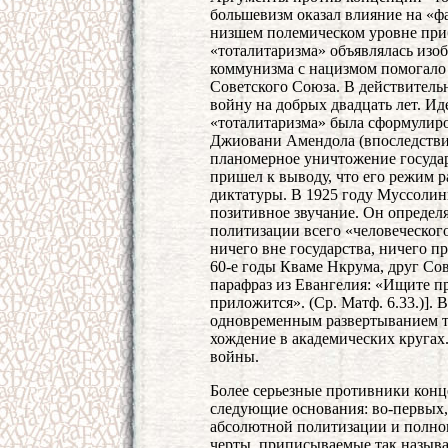
большевизм оказал влияние на «ф
низшем полемическом уровне при
«тоталитаризма» объявлялась изо
коммунизма с нацизмом помогало
Советского Союза. В действитель
войну на добрых двадцать лет. Ид
«тоталитаризма» была сформулир
Джиовани Амендола (впоследстви
планомерное уничтожение госуда
пришел к выводу, что его режим 
диктатуры. В 1925 году Муссолин
позитивное звучание. Он определ
политизации всего «человеческого
ничего вне государства, ничего пр
60-е годы Кваме Нкрума, друг Со
парафраз из Евангелия: «Ищите пр
приложится». (Ср. Матф. 6.33.)]. 
одновременным развертыванием т
хождение в академических кругах.
войны.
Более серьезные противники кон
следующие основания: во-первых,
абсолютной политизации и полног
черты, приписываемые так назыв