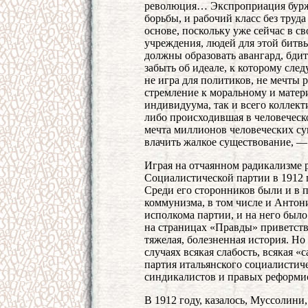
революция… Экспроприация буржу
борьбы, и рабочий класс без труд
основе, поскольку уже сейчас в с
учреждения, людей для этой битв
должны образовать авангард, бди
забыть об идеале, к которому сле
не игра для политиков, не мечты 
стремление к моральному и матер
индивидуума, так и всего коллекти
либо происходившая в человеческо
мечта миллионов человеческих с
влачить жалкое существование, —
Играя на отчаянном радикализме 
Социалистической партии в 1912 г
Среди его сторонников были и в 
коммунизма, в том числе и Антон
исполкома партии, и на него было
на страницах «Правды» приветст
тяжелая, болезненная история. Но
случаях всякая слабость, всякая
партия итальянского социалистиче
синдикалистов и правых реформис
В 1912 году, казалось, Муссолини,