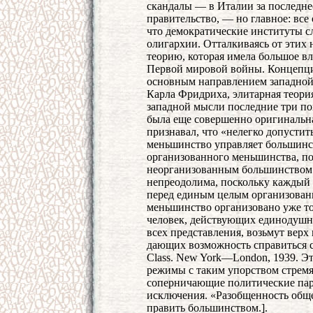
скандалы — в Италии за последнее
правительство, — но главное: все
что демократические институты 
олигархии. Отталкиваясь от этих
теорию, которая имела большое в
Первой мировой войны. Концепци
основным направлением западной 
Карла Фридриха, элитарная теори
западной мысли последние три по
была еще совершенно оригинальна
признавал, что «нелегко допустит
меньшинство управляет большинст
организованного меньшинства, по
неорганизованным большинством
непреодолима, поскольку каждый
перед единым целым организованн
меньшинство организовано уже то
человек, действующих единодушн
всех представления, возьмут вер
дающих возможность справиться с
Class. New York—London, 1939. Эт
режимы с таким упорством стремя
соперничающие политические пар
исключения. «Разобщенность общ
править большинством.].