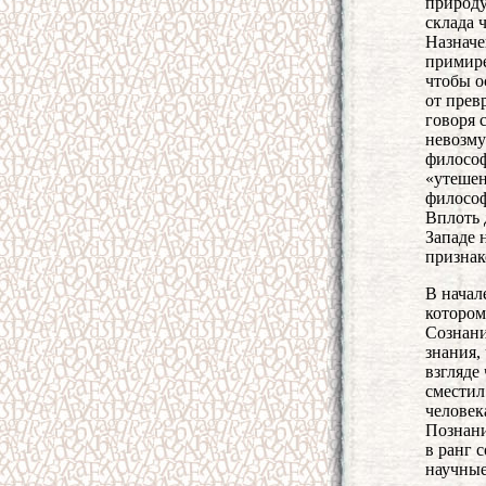
природу
склада 
Назначе
примире
чтобы о
от прев
говоря 
невозмут
философ
«утешен
философ
Вплоть 
Западе 
признак
В начал
котором
Сознани
знания,
взгляде
сместил
человек
Познани
в ранг 
научные