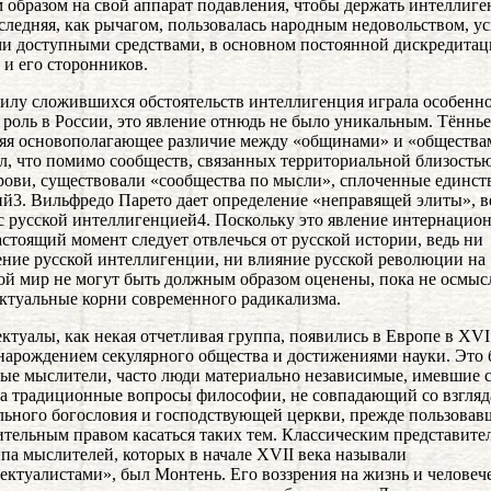
 образом на свой аппарат подавления, чтобы держать интеллиг
оследняя, как рычагом, пользовалась народным недовольством, у
ми доступными средствами, в основном постоянной дискредита
 и его сторонников.
силу сложившихся обстоятельств интеллигенция играла особенн
роль в России, это явление отнюдь не было уникальным. Тённье
яя основополагающее различие между «общинами» и «общества
л, что помимо сообществ, связанных территориальной близость
рови, существовали «сообщества по мысли», сплоченные единст
й3. Вильфредо Парето дает определение «неправящей элиты», в
с русской интеллигенцией4. Поскольку это явление интернацион
астоящий момент следует отвлечься от русской истории, ведь ни
ние русской интеллигенции, ни влияние русской революции на
ой мир не могут быть должным образом оценены, пока не осмы
ктуальные корни современного радикализма.
ктуалы, как некая отчетливая группа, появились в Европе в XVI
 нарождением секулярного общества и достижениями науки. Это
ые мыслители, часто люди материально независимые, имевшие 
на традиционные вопросы философии, не совпадающий со взгля
ьного богословия и господствующей церкви, прежде пользовав
тельным правом касаться таких тем. Классическим представите
ипа мыслителей, которых в начале XVII века называли
ектуалистами», был Монтень. Его воззрения на жизнь и челове