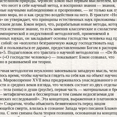
ластелином природы. Фрэнсис Бэкон был первым мыслителем, к
, что несет в себе научный метод, и воспринял знания — знания,
ные научными наблюдениями и прозрениями, — не только как п
ию мира, но и как средство воздействия на него. В трактате «Н
» он утверждает, что принципы естественных наук приложимы 
еским делам. Бэкон верил, что, разрабатывая новые методы, кот
ется истинное знание, то есть заменив классические и схоластич
эмпирической и индуктивной методологией, применяемой в
енных науках, он закладывает основы господства человека над 
 собой: он «воплотил безграничную жажду господствовать над
й и пользоваться ее дарами, предоставленными Богом в распор
а»5. Подзаголовок его трактата о научной методологии — «De R
» («О господстве человека») — показывает: Бэкон сознавал, что
но в развиваемой им теории.
учная методология неуклонно завоевывала западную мысль, чел
лось время, чтобы научиться глядеть на себя как на объект научн
а. Мировоззрение XVII века придерживалось унаследованного о
сти и средних веков взгляда, что человек состоит из двух отдел
— тела (soma) и души (psyche), первая часть — материальная и бр
— метафизическая и бессмертная и тем самым недосягаемая для
еских исследований». Эта концепция, выраженная в платоновс
» Сократом, чтобы объяснить безмятежность перед лицом
ющейся смерти, влилась в сознание Запада через писания Блаже
на. С нею связана была теория познания, основанная на концеп