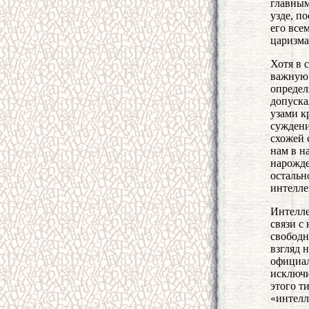
главным
узде, п
его все
царизма
Хотя в 
важную 
определ
допуска
узами к
суждени
схожей 
нам в н
нарожде
остальн
интелле
Интелле
связи с
свободн
взгляд 
официал
исключи
этого т
«интелл