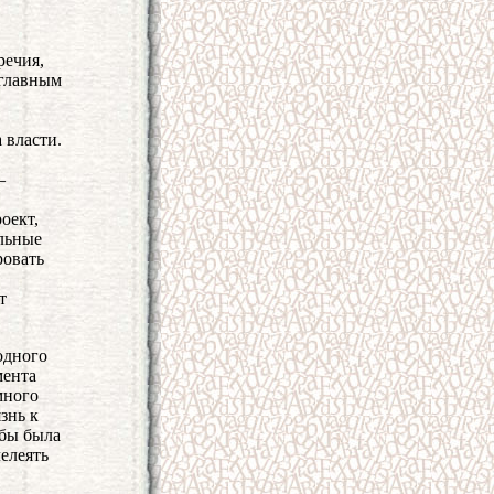
речия,
 главным
 власти.
—
оект,
льные
ровать
т
одного
мента
много
знь к
обы была
лелеять