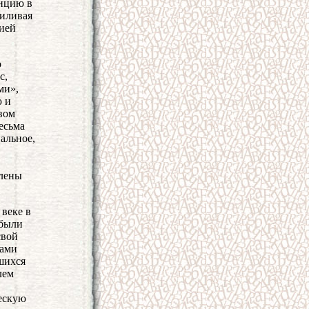
енцию в
силивая
цией
о
с,
ми»,
ю и
вом
есьма
альное,
слены
 веке в
 были
свой
дами
шихся
лем
ческую