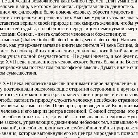
 не допускали возможности каких-либо перемен. Для гуманиста
человек и мир, в котором он обитал, представлялись данностью.
нием же философии было помочь человеку обрести мудрость в
нии с непреложной реальностью. Высшая мудрость заключалась 
ставаться верным своей природе и так смирять желания, чтобы у
ратностей судьбы, в особенности перед лицом неминуемой смерт
словами Сенеки, «иметь слабости человека и божественную
имость» («habere imbecillitatem hominis, securitatem dei»). Назнач
ии, как утверждает заглавие книги мыслителя VI века Боэция, 
ие». В своих крайних проявлениях, таких, как китайский даоизм
ия учила полной безучастности: «Не делай ничего, и все будет с
до XVII века неизменность человеческого бытия была и на Восто
непреложным постулатом философской мысли. Думать иначе счи
ом сумасшествия.
е XVII века европейская мысль принимает новое направление, к
у подталкивали ошеломляющие открытия астрономии и других н
е того, что можно приоткрыть завесу тайн природы и использов
 чтобы заставить природу служить человеку, неизбежно отразило
 человека на самого себя. Переворот, произведенный Коперником
 человека и его мир из центра вселенной. С одной стороны, это 
а в собственных глазах, с другой — возвышало на недосягаемую 
е законов, управляющих движением небесных тел, возвышало ч
созданий, способных проникать в глубочайшие тайны природы: т
 знания, которые вытолкнули его из центра мироздания, позвол