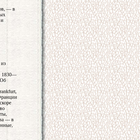
ов, — в
ных
 и
 из
 в 1830—
[Об
rankfurt,
 Франции
скоре
 во
ты,
ва — в
енные,