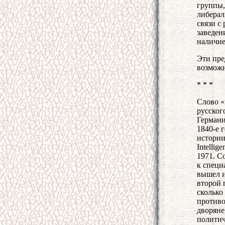
группы,
либерал
связи с
заведен
наличие
Эти пре
возможн
* * *
Слово «
русског
Германи
1840-е 
истории
Intellig
1971. Со
к специ
вышел и
второй 
сколько
противо
дворяне
политич