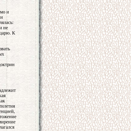
имо и
ли
лялась:
и не
 царю. К
звать
ых
доктрин
надлежит
кая
как
тилетия
енцией,
чтожение
имирение
лагался