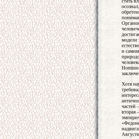
стать в
осознал
обретен
пониман
Органон
человеч
достига
модели 
естеств
и самим
природо
человек
Hominis
заключе
Хотя на
требова
интерес
антично
частей 
вторая 
эмпирич
«Федоне
надвига
Августи