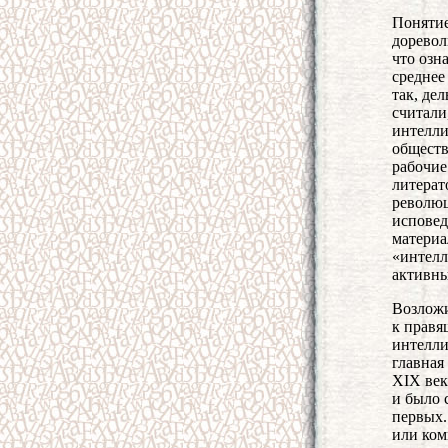
Понятие
доревол
что озн
среднее
так, де
считали
интелли
обществ
рабочие
литерат
революц
исповед
материа
«интелл
активны
Возложи
к правя
интелли
главная
XIX век
и было 
первых.
или ком