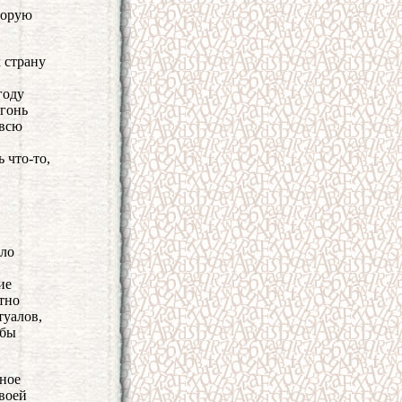
торую
 страну
году
гонь
 всю
 что-то,
ело
ие
тно
туалов,
 бы
нное
воей