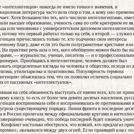
 «интеллигенция» никогда не имело точного значения, и
юционная литература часто вела спор о том, к кому оно примен
ачает. Хотя большинство тех, кого числили интеллигентами, име
 или высшее образование, ученость сама по себе критерием не яв
льца или чиновника с университетским дипломом интеллигентам
, потому что первый работал только на себя, а второй — служил
генции причислялись только те, кто подчинял свои интересы
енному благу, даже если это были полуграмотные крестьяне или
. На практике речь шла о тех, кого обобщенно можно было бы на
орами, — журналисты, ученые, писатели — и о профессиональн
ионерах. Приобщаясь к интеллигенции, человек должен был
овать определенные взгляды на человека и общество, исходя из 
лизма, утилитаризма и позитивизма. Популярность термина
игенция» объяснялась тем, что он позволял отличить социально
х от пассивных «интеллектуалов».
вшая на себя обязанность выступать от имени всех, кто не при
щему классу, то есть от более чем девяти десятых населения, русс
генция воспринимала себя и воспринималась ее противниками 
 угроза существующему порядку. Линия фронта в последние деся
а в России пролегала между официальными кругами и интеллиг
совершенно очевидно, что победа последней будет означать уни
 Конфликт настолько обострился, что всякий, кто предлагал пр
промисс, оказывался между двух огней. Если правящий класс по