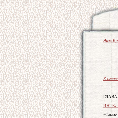
Яков К
К оглав
ГЛАВА 
ИНТЕЛ
«Самое 