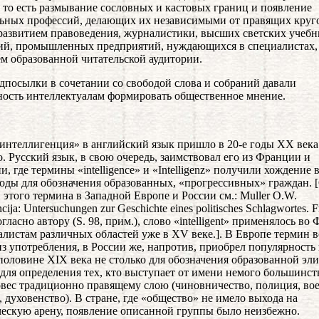
 то есть размывание сословных и кастовых границ и появление
ьных профессий, делающих их независимыми от правящих круг
 развитием правоведения, журналистики, высших светских учеб
ий, промышленных предприятий, нуждающихся в специалистах,
м образованной читательской аудитории.
дпосылки в сочетании со свободой слова и собраний давали
ость интеллектуалам формировать общественное мнение.
интеллигенция» в английский язык пришло в 20-е годы XX века
о. Русский язык, в свою очередь, заимствовал его из Франции и
и, где термины «intelligence» и «Intelligenz» получили хождение
годы для обозначения образованных, «прогрессивных» граждан. 
 этого термина в Западной Европе и России см.: Muller O.W.
encija: Untersuchungen zur Geschichte eines politisches Schlagwortes. F
гласно автору (S. 98, прим.), слово «intelligent» применялось во
алистам различных областей уже в XV веке.]. В Европе термин в
з употребления, в России же, напротив, приобрел популярность
половине XIX века не столько для обозначения образованной эли
 для определения тех, кто выступает от имени немого большинст
вес традиционно правящему слою (чиновничество, полиция, во
, духовенство). В стране, где «общество» не имело выхода на
ескую арену, появление описанной группы было неизбежно.