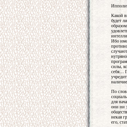
Ипполи
Какой в
будет л
образом
удовлет
интелли
Ибо име
противо
случают
нутряно
програм
силы, к
себя… П
учредит
наличие
По слов
социаль
для нач
они ни 
обществ
некая г
его, ста