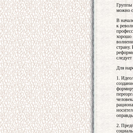
Группы 
можно о
В начал
к револ
професс
хорошо 
волнени
страну.
реформы
следует
Для нар
1. Идео
создани
формиру
переорг
человек
рациона
носител
оправды
2. Пред
социаль