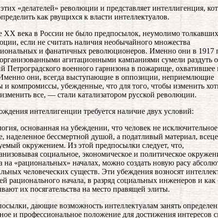
этих «делателей» революции и представляет интеллигенция, ко
пределить как рвущихся к власти интеллектуалов.
е XX века в России не было предпосылок, неумолимо толкавших
юции, если не считать наличия необычайного множества
иональных и фанатичных революционеров. Именно они в 1917 
организованными агитационными кампаниями сумели раздуть о
й Петроградского военного гарнизона в пожарище, охватившее
 Именно они, всегда выступающие в оппозиции, неприемлющие
 и компромиссы, убежденные, что для того, чтобы изменить хоть
 изменить все, — стали катализатором русской революции.
ождения интеллигенции требуется наличие двух условий:
логия, основанная на убеждении, что человек не исключительное
е, наделенное бессмертной душой, а податливый материал, всец
емый окружением. Из этой предпосылки следует, что,
анизовывая социальное, экономическое и политическое окружен
а на «рациональных» началах, можно создать новую расу абсолю
льных человеческих существ. Эти убеждения возносят интеллек
ей рационального начала, в разряд социальных инженеров и как
вают их посягательства на место правящей элиты.
посылки, дающие возможность интеллектуалам занять определе
ное и профессиональное положение для достижения интересов с