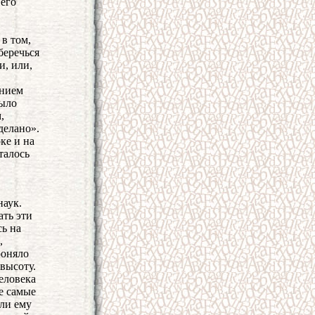
 его
в том,
беречься
и, или,
ением
было
,
делано».
ке и на
талось
аук.
ать эти
сь на
,
роняло
высоту.
еловека
е самые
яли ему