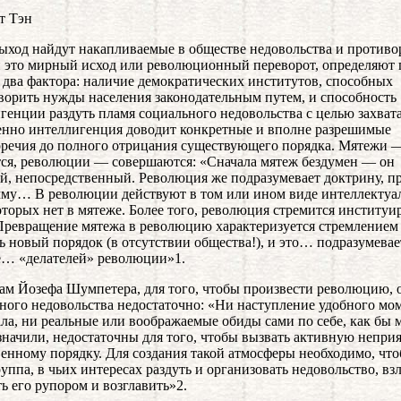
т Тэн
ыход найдут накапливаемые в обществе недовольства и противо
и это мирный исход или революционный переворот, определяют
 два фактора: наличие демократических институтов, способных
ворить нужды населения законодательным путем, и способность
генции раздуть пламя социального недовольства с целью захвата
нно интеллигенция доводит конкретные и вполне разрешимые
речия до полного отрицания существующего порядка. Мятежи 
ся, революции — совершаются: «Сначала мятеж бездумен — он
й, непосредственный. Революция же подразумевает доктрину, пр
му… В революции действуют в том или ином виде интеллектуа
оторых нет в мятеже. Более того, революция стремится институи
ревращение мятежа в революцию характеризуется стремлением
ь новый порядок (в отсутствии общества!), и это… подразумевае
… «делателей» революции»1.
ам Йозефа Шумпетера, для того, чтобы произвести революцию, 
ного недовольства недостаточно: «Ни наступление удобного мо
ала, ни реальные или воображаемые обиды сами по себе, как бы 
значили, недостаточны для того, чтобы вызвать активную неприя
енному порядку. Для создания такой атмосферы необходимо, чт
руппа, в чьих интересах раздуть и организовать недовольство, вз
ть его рупором и возглавить»2.