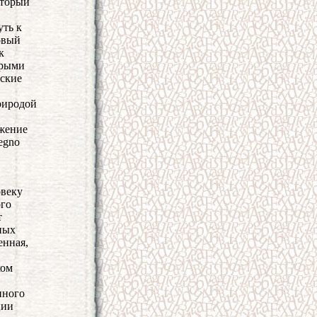
оторый
уть к
овый
к
орыми
еские
природой
яжение
egno
овеку
ого
т
ьных
енная,
ком
нного
ции