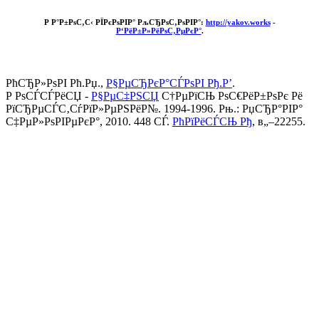
Р Р°Р±РѕС‚С‹ РЇРєРѕРІР° РљСЂРѕС‚РѕРІР°:
http://yakov.works
-
Р‘РёР±Р»РёРѕС‚РµРєР°
.
РћСЂР»РѕРІ Рћ.Рџ.,
Р§РµСЂРєР°СЃРѕРІ Рђ.Р’
.
Р РѕСЃСЃРёСЏ -
Р§РµС‡РЅСЏ
С†РµРїСЊ РѕС€РёР±РѕРє Рё
РїСЂРµСЃС‚СѓРїР»РµРЅРёР№. 1994-1996. Рњ.: РџСЂР°РІР°
С‡РµР»РѕРІРµРєР°, 2010. 448 СЃ.
РћРїРёСЃСЊ Рђ
, в„–22255.