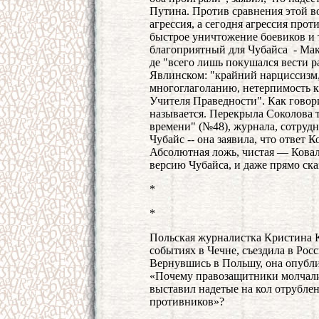
Путина. Против сравнения этой во
агрессия, а сегодня агрессия прот
быстрое уничтожение боевиков и 
благоприятный для Чубайса - Макс
де "всего лишь покушался вести ра
Явлинском: "крайний нарциссизм
многоглаголанию, нетерпимость к 
Учителя Праведности". Как говорит
называется. Перекрыла Соколова 
времени" (№48), журнала, сотруд
Чубайс -- она заявила, что ответ К
Абсолютная ложь, чистая — Ковал
версию Чубайса, и даже прямо ска
*
*
Польская журналистка Кристина К
событиях в Чечне, съездила в Рос
Вернувшись в Польшу, она опубли
«Почему правозащитники молчали,
выставил надетые на кол отрубле
противников»?