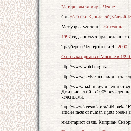
Материалы за мир в Чечне
.
См.
об Эльзе Кунгаевой, убитой 
Мемуар о. Филиппа
Жигулина
.
1997
год - письмо православных с
Трауберг о Честертоне и Ч.,
2000
.
О взрывах домов в Москве в 1999 
http://www.watchdog.cz
http://www.kavkaz.memo.ru - гл. р
http://www.ria.hrnnov.ru - единст
Дмитриевский, в 2005 осужден на 
чеченцами.
http://www.kvestnik.org/biblioteka/ 
articles facts of human rights breaks
милитарист свящ. Киприан Сквор