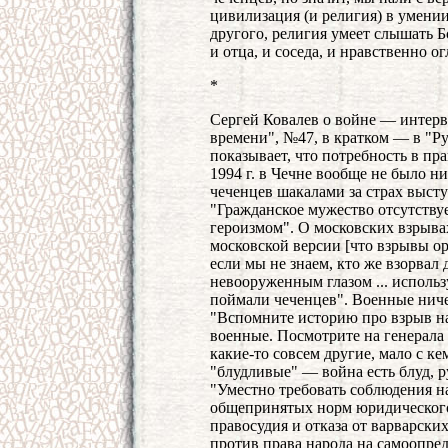
цивилизация (и религия) в умен
другого, религия умеет слышать Бо
и отца, и соседа, и нравственно о
*
Сергей Ковалев о войне — интерв
времени", №47, в кратком — в "Ру
показывает, что потребность в пра
1994 г. в Чечне вообще не было н
чеченцев шакалами за страх высту
"Гражданское мужество отсутству
героизмом". О московских взрывах
московской версии [что взрывы ор
если мы не знаем, кто же взорвал 
невооруженным глазом ... исполь
поймали чеченцев". Военные ничем
"Вспомните историю про взрыв на
военные. Посмотрите на генерала
какие-то совсем другие, мало с к
"блудливые" — война есть блуд, р
"Уместно требовать соблюдения 
общепринятых норм юридического
правосудия и отказа от варварски
против права народа на самоопре