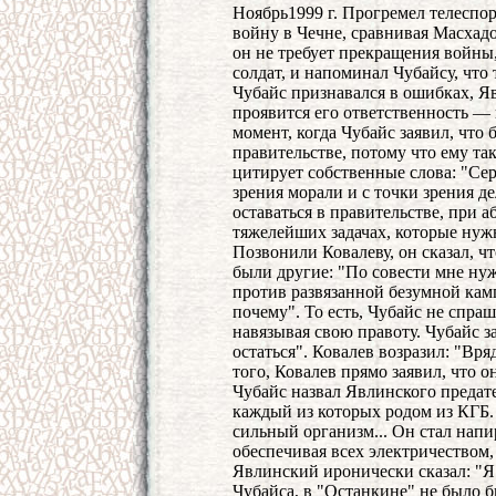
Ноябрь1999 г. Прогремел телеспо
войну в Чечне, сравнивая Масхадо
он не требует прекращения войны,
солдат, и напоминал Чубайсу, что
Чубайс признавался в ошибках, Я
проявится его ответственность —
момент, когда Чубайс заявил, что
правительстве, потому что ему та
цитирует собственные слова: "Сер
зрения морали и с точки зрения д
оставаться в правительстве, при 
тяжелейших задачах, которые нуж
Позвонили Ковалеву, он сказал, ч
были другие: "По совести мне нуж
против развязанной безумной камп
почему". То есть, Чубайс не спраш
навязывая свою правоту. Чубайс з
остаться". Ковалев возразил: "Вряд
того, Ковалев прямо заявил, что о
Чубайс назвал Явлинского предате
каждый из которых родом из КГБ.
сильный организм... Он стал напир
обеспечивая всех электричеством, 
Явлинский иронически сказал: "Я 
Чубайса, в "Останкине" не было бы