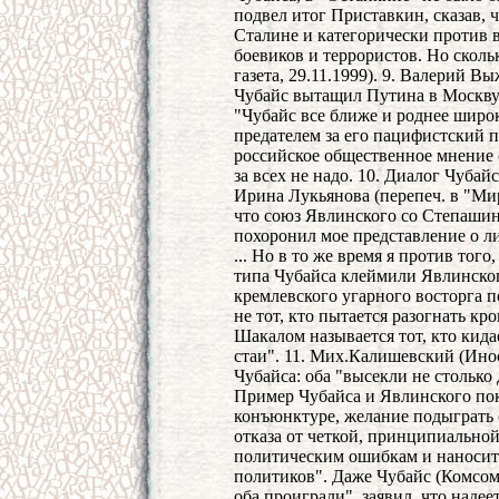
подвел итог Приставкин, сказав, 
Сталине и категорически против в
боевиков и террористов. Но сколь
газета, 29.11.1999). 9. Валерий В
Чубайс вытащил Путина в Москву.
"Чубайс все ближе и роднее широк
предателем за его пацифистский 
российское общественное мнение 
за всех не надо. 10. Диалог Чуба
Ирина Лукьянова (перепеч. в "Мир
что союз Явлинского со Степашин
похоронил мое представление о л
... Но в то же время я против то
типа Чубайса клеймили Явлинского
кремлевского угарного восторга п
не тот, кто пытается разогнать к
Шакалом называется тот, кто кида
стаи". 11. Мих.Калишевский (Инос
Чубайса: оба "высекли не столько 
Пример Чубайса и Явлинского пок
конъюнктуре, желание подыграть
отказа от четкой, принципиально
политическим ошибкам и наносит
политиков". Даже Чубайс (Комсомо
оба проиграли", заявил, что наде