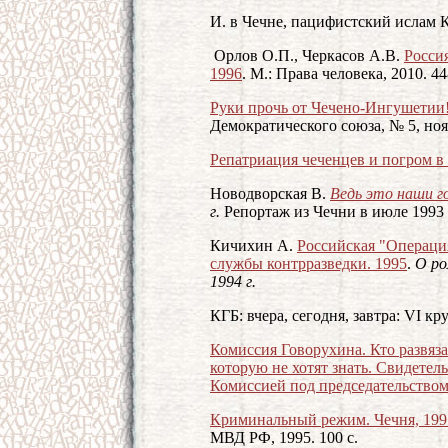
И. в Чечне, пацифистский ислам 
Орлов О.П., Черкасов А.В.
Росси
1996
. М.: Права человека, 2010. 44
Руки прочь от Чечено-Ингушетии
Демократического союза, № 5, ноя
Репатриация чеченцев и погром в 
Новодворская В.
Ведь это наши г
г.
Репортаж из Чечни в июле 1993 
Кичихин А.
Российская "Операци
службы контрразведки. 1995
.
О ро
1994 г.
КГБ: вчера, сегодня, завтра: VI кр
Комиссия Говорухина. Кто развяз
которую не хотят знать. Свидетел
Комиссией под председательство
Криминальный режим. Чечня, 1991
МВД РФ, 1995. 100 с.