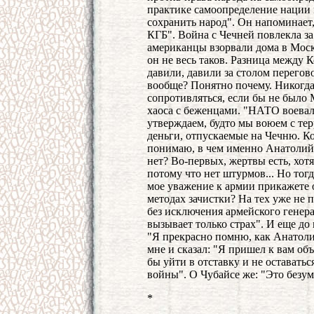
практике самоопределение нации
сохранить народ". Он напоминает
КГБ". Война с Чечней повлекла за
американцы взорвали дома в Москв
он не весь таков. Разница между 
давили, давили за столом перего
вообще? Понятно почему. Никогд
сопротивляться, если бы не было
хаоса с беженцами. "НАТО воевало
утверждаем, будто мы воюем с тер
деньги, отпускаемые на Чечню. К
понимаю, в чем именно Анатолий
нет? Во-первых, жертвы есть, хотя
потому что нет штурмов... Но тог
мое уважение к армии прикажете 
методах зачистки? На тех уже не 
без исключения армейского генера
вызывает только страх". И еще до
"Я прекрасно помню, как Анатоли
мне и сказал: "Я пришел к вам об
бы уйти в отставку и не оставать
войны". О Чубайсе же: "Это безу
*