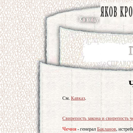
См.
Кавказ
.
Свирепость закона и свирепость ч
Чечня
- генерал
Бакланов
, истреб