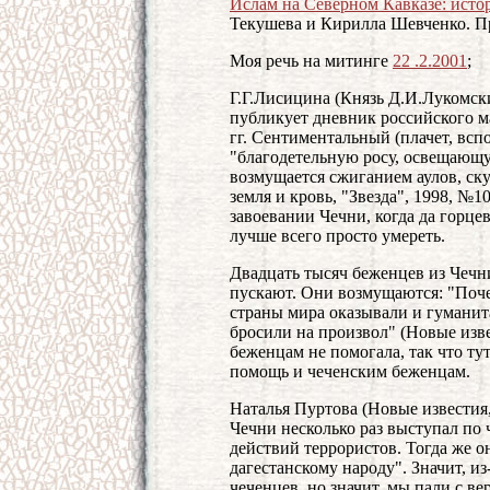
Ислам на Северном Кавказе: исто
Текушева и Кирилла Шевченко. Пра
Моя речь на митинге
22 .2.2001
;
Г.Г.Лисицина (Князь Д.И.Лукомски
публикует дневник российского ма
гг. Сентиментальный (плачет, всп
"благодетельную росу, освещающу
возмущается сжиганием аулов, ску
земля и кровь, "Звезда", 1998, №
завоевании Чечни, когда да горце
лучше всего просто умереть.
Двадцать тысяч беженцев из Чечн
пускают. Они возмущаются: "Поч
страны мира оказывали и гуманит
бросили на произвол" (Новые извес
беженцам не помогала, так что т
помощь и чеченским беженцам.
Наталья Пуртова (Новые известия,
Чечни несколько раз выступал по
действий террористов. Тогда же 
дагестанскому народу". Значит, и
чеченцев, но значит, мы пали с в