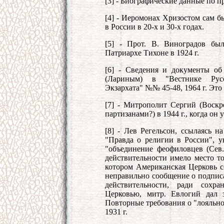
[3] - Биографические данные по п
[4] - Иеромонах Хризостом сам б
в России в 20-х и 30-х годах.
[5] - Прот. В. Виноградов бы
Патриархе Тихоне в 1924 г.
[6] - Сведения и документы об
(Лариным) в "Вестнике Русс
Экзархата" №№ 45-48, 1964 г. Это
[7] - Митрополит Сергий (Воскр
партизанами?) в 1944 г., когда он
[8] - Лев Регельсон, ссылаясь 
"Правда о религии в России", ук
"объединение феофиловцев (Сев.
действительности имело место т
котором Американская Церковь с
неправильно сообщение о подписа
действительности, ради сохр
Церковью, митр. Евлогий дал з
Повторные требования о "лояльно
1931 г.