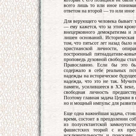
всего лишь то или иное пониман
ответом на второй — то или ино
Для верующего человека бывает 
— ему кажется, что за этим крою
внецерковного демократизма и ли
лишен оснований. Историческая 
том, что пятьсот лет назад было
христианской личности, опир
построенный пятнадцативе-ков
проповедь духовной свободы стал
Православию. Если бы это бы
содержало в себе реальных по
надежды на историческое будущее 
надежда, что это не так. Мучит
памяти, усилившееся в XX веке,
свободная личность предшеств
Поэтому главная задача Церкви в
но и мощный импульс для развити
Еще одна важнейшая задача, стоя
время, состоит в преодолении со
из полусектантской замкнутос
фашистских теорий с их прес
исключительности и поисками 