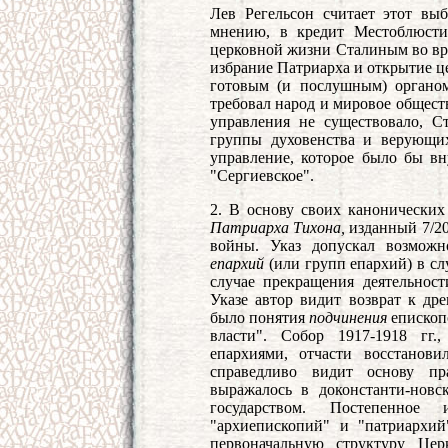
Лев Регельсон считает этот вы
мнению, в кредит Местоблюстит
церковной жизни Сталиным во вр
избрание Патриарха и открытие ц
готовым (и послушным) органом
требовал народ и мировое общест
управления не существовало, С
группы духовенства и верующих
управление, которое было бы вн
"Сергиевское".
2. В основу своих канонических
Патриарха Тихона,
изданный 7/20 
войны. Указ допускал возмож
епархий
(или групп епархий) в с
случае прекращения деятельнос
Указе автор видит возврат к дре
было понятия
подчинения
епископ
власти". Собор 1917-1918 гг.
епархиями, отчасти восстанов
справедливо видит основу пр
выражалось в доконстанти-новс
государством. Постепенное и
"архиепископий" и "патриархи
первоначальную структуру Це