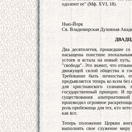
одолеют ее" (Мф. XVI, 18).
Нью-Йорк
Св. Владимирская Духовная Акад
ДВАДЦ
Два десятилетия, прошедшие со
насыщены поистине эпохальным
устоев и встала на новый путь,
"свобода". Это значит, что отны
движущей силой общества и госу
Требование быть личностью, о
предъявляется теперь ко всем без 
для христианского сознания,
государственный принцип. И пр
существования альтернативно
производил огромное раскрепоща
роль прибежища для тех, кто хот
как все.
Теперь положение Церкви внез
выполнять свое служение миру