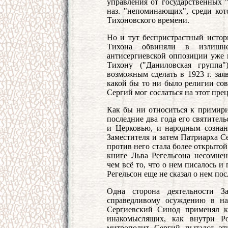
управления от государственных 
наз. "непоминающих", среди кот
Тихоновского времени.
Но и тут беспристрастный истор
Тихона обвиняли в излишн
антисергиевской оппозиции уже 
Тихону ("Даниловская группа"
возможным сделать в 1923 г. зая
какой бы то ни было религии сов
Сергий мог сослаться на этот прец
Как бы ни относиться к примири
последние два года его святител
и Церковью, и народным сознан
Заместителя и затем Патриарха С
против него стала более открытой
книге Льва Регельсона несомнен
чем всё то, что о нем писалось и
Регельсон еще не сказал о нем пос
Одна сторона деятельности За
справедливому осуждению в нас
Сергиевский Синод применял к
инакомыслящих, как внутри Ро
митрополит Сергий пытался эт