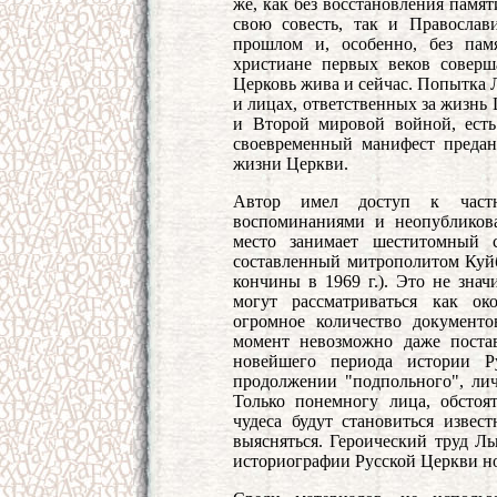
же, как без восстановления памя
свою совесть, так и Православ
прошлом и, особенно, без пам
христиане первых веков совер
Церковь жива и сейчас. Попытка 
и лицах, ответственных за жизнь
и Второй мировой войной, есть
своевременный манифест предан
жизни Церкви.
Автор имел доступ к частн
воспоминаниями и неопубликов
место занимает шеститомный с
составленный митрополитом Куй
кончины в 1969 г.). Это не знач
могут рассматриваться как ок
огромное количество документ
момент невозможно даже поста
новейшего периода истории Р
продолжении "подпольного", лич
Только понемногу лица, обстоя
чудеса будут становиться извес
выясняться. Героический труд Л
историографии Русской Церкви но