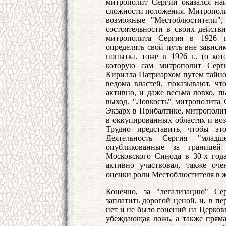
митрополит Сергий оказался наи
сложности положения. Митрополит
возможные "Местоблюстители",
состоятельности в своих действ
митрополита Сергия в 1926 г
определять свой путь вне зависи
попытка, тоже в 1926 г., (о ко
которую сам митрополит Серги
Кирилла Патриархом путем тайног
ведома властей, показывают, чт
активно, и даже весьма ловко, 
выход. "Ловкость" митрополита С
Экзарх в Прибалтике, митрополит
в оккупированных областях и воз
Трудно представить, чтобы эт
Деятельность Сергия "младш
опубликованные за границей
Московского Синода в 30-х года
активно участвовал, также оч
оценки роли Местоблюстителя в 
Конечно, за "легализацию" Се
заплатить дорогой ценой, и, в п
нет и не было гонений на Церков
убеждающая ложь, а также пряма