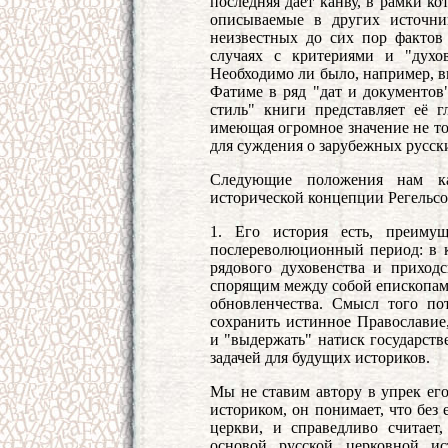
последняя дает канву, в рамки к
описываемые в других источни
неизвестных до сих пор фактов
случаях с критериями и "духо
Необходимо ли было, например, в
Фатиме в ряд "дат и документов
стиль" книги представляет её г
имеющая огромное значение не то
для суждения о зарубежных русск
Следующие положения нам к
исторической концепции Регельсо
1. Его история есть, преимущ
послереволюционный период: в к
рядового духовенства и приход
спорящим между собой епископам
обновленчества. Смысл того п
сохранить истинное Православие,
и "выдержать" натиск государств
задачей для будущих историков.
Мы не ставим автору в упрек ег
историком, он понимает, что без
церкви, и справедливо считает
основой русской церковной ис