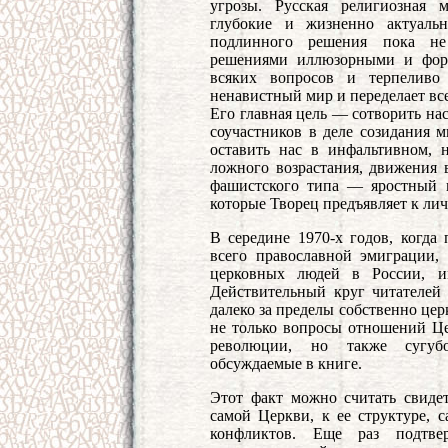
угрозы. Русская религиозная 
глубокие и жизненно актуаль
подлинного решения пока не
решениями иллюзорными и форм
всяких вопросов и терпеливо
ненавистный мир и переделает все 
Его главная цель — сотворить нас
соучастников в деле созидания м
оставить нас в инфальтивном, 
ложного возрастания, движения 
фашистского типа — яростный п
которые Творец предъявляет к лич
В середине 1970-х годов, когда 
всего православной эмиграции,
церковных людей в России, им
Действительный круг читателей 
далеко за пределы собственно це
не только вопросы отношений Це
революции, но также сугуб
обсуждаемые в книге.
Этот факт можно считать свидет
самой Церкви, к ее структуре, 
конфликтов. Еще раз подтве