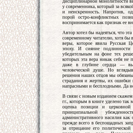
дисциплинарной монолитности вы
у современника, который за всяк
и неискренность. Напротив, од
порой остро-конфликтных пози
воспринимается как признак ее вн
Автор хотел бы надеяться, что эт
современному читателю, хотя бы в
веры, которое явила Русская 
эпоху. И сияние подлинности
убедительным на фоне тех реш
которых эта вера никак себя не
даже в глубине сердца — вы
человеческой душе. Но вгляды
решения наших отцов мы обязаны:
страдания и жертвы, их ошибки 
напрасными и бесплодными. Да не
В связи с новым изданием скажем
гг., которым в книге уделено так
оценка позиции и церковной 
принципиальной убежденно
административного насилия как 
прежде всего в беспощадных зап
за отрицание его политической