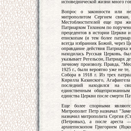
исповеднической жизни много гов
Вопрос о законности или нез
митрополитом Сергием связан,
Местоблюстителей еще при жиз
Патриархом Тихоном по поручению
прецедентов в истории Церкви 
епископам (и тем более патриар
всегда избранник Божий, через Ц
оправдание действия Патриарха м
находилась Русская Церковь, бы
указывает Регельсон, Патриарх де
личному произволу. Правда, "Мес
1925 г., были вероятно уже не те
Собора в 1918 г. Из трех патр
Кирилла Казанского, Агафангела
последний находился на сво
единственным общепризнанны
единства Церкви после смерти Па
Еще более спорными являются
Митрополит Петр назначал "Замес
назначил митрополита Сергия (Ст
(Петровых), а после ареста —
архиепископом Григорием (Яцк