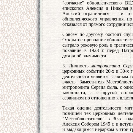
"согласие" обновленческого ВЦ
епископов Алексия и Николая в
Алексий ограничился — и то 
обновленческого управления, н
отказался от прямого сотрудничест
Совсем по-другому обстоит случ
Открытое признание обновленчес
сыграло роковую роль в трагичес
покаяние в 1923 г. перед Пат
духовной значимости.
3. Личность
митрополита Сер
церковных событий 20-х и 30-х г
деятельности является главным т
власть "Заместителя Местоблюст
митрополита Сергия была, с одн
законности, а с другой сторо
сервилизм по отношению к властя
Такая оценка деятельности мит
позицией тех церковных деятеле
"Местоблюстителю" в 30-х год
Алексия Собором 1945 г. и вступ
и выдающимся иерархом в этой гр