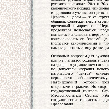
русского епископата 20-х и 30-х
канонического порядка: епископа
и церковного учения; он призван
Церковь в целом — за ее структ
общины. Советская власть стреми
временный компромисс с Церк
продолжала пользоваться наро
пытались использовать иерархиче
контролировать ее "сверху" (т.
(пользуясь каноническими и ли
наконец, вызвать ее внутреннее р
Основным вопросом для руковод
или не пытаться сохранить цен
патриаршим управлением (хотя по
не допускали избрания нового
патриаршего "центра" означа
церковности обновленческо
Патриархами!!!), который по
открытыми церквами. Но сохран
государственный контроль. Стр
Местоблюстителя Сергия, изб
сотрудничества с властями рад
Православия.