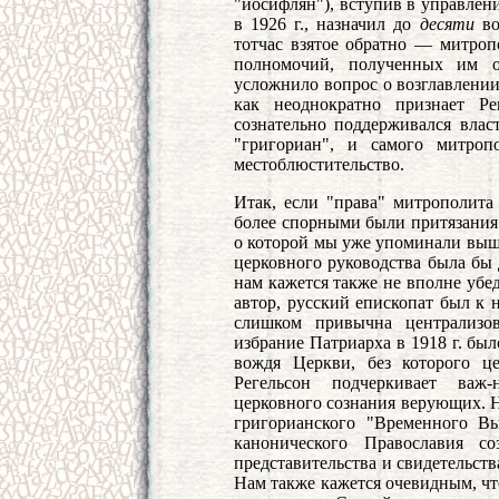
"иосифлян"), вступив в управлен
в 1926 г., назначил до
десяти
в
тотчас взятое обратно — митроп
полномочий, полученных им о
усложнило вопрос о возглавлени
как неоднократно признает Ре
сознательно поддерживался влас
"григориан", и самого митроп
местоблюстительство.
Итак, если "права" митрополит
более спорными были притязания 
о которой мы уже упоминали выш
церковного руководства была бы д
нам кажется также не вполне убед
автор, русский епископат был к 
слишком привычна централизов
избрание Патриарха в 1918 г. бы
вождя Церкви, без которого ц
Регельсон подчеркивает важ-
церковного сознания верующих. Н
григорианского "Временного В
канонического Православия с
представительства и свидетельст
Нам также кажется очевидным, чт