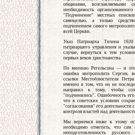
общинами, возглавляемыми 
необходимость организованного
"Подчинение" местных еписко
самоцелью, а только средств
подчинением самого митрополита
всей Церкви.
Указ Патриарха Тихона 1920
патриаршего управления и указы
случае, вернуться к тем услов
первых веков христианства.
По мнению Регельсона — и это
ошибка митрополита Сергия, в
ссылки Местоблюстителя Петра 
именно в том, что он не последо
направил к тому, чтобы сох
"подчинялись". Ошибочность его 
что в советских условиях сохра
"согласования" его деятельности с
контроля властей над деятельност
Мы вернемся ниже к этому осн
необходимо отметить, что сам 
неподготовленность русског