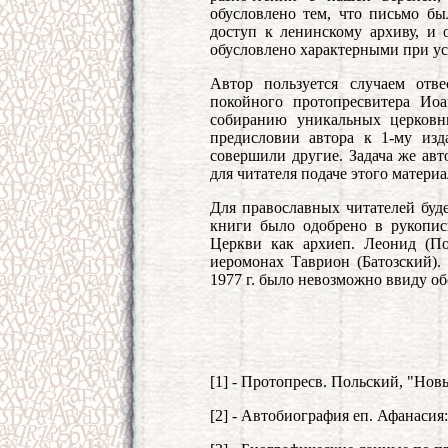
обусловлено тем, что письмо бы
доступ к ленинскому архиву, и 
обусловлено характерными при у
Автор пользуется случаем отв
покойного протопресвитера Ио
собиранию уникальных церковн
предисловии автора к 1-му изд
совершили другие. Задача же авт
для читателя подаче этого материа
Для православных читателей буде
книги было одобрено в рукопис
Церкви как архиеп. Леонид (Пол
иеромонах Таврион (Батозский).
1977 г. было невозможно ввиду об
[1] - Протопресв. Польский, "Новы
[2] - Автобиография еп. Афанасия