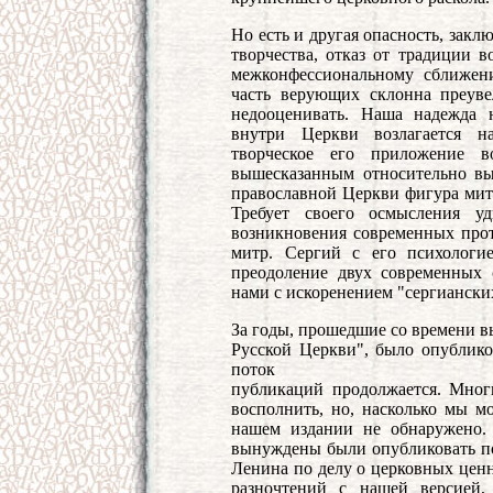
Но есть и другая опасность, зак
творчества, отказ от традиции 
межконфессиональному сближени
часть верующих склонна преуве
недооценивать. Наша надежда 
внутри Церкви возлагается на
творческое его приложение 
вышесказанным относительно в
православной Церкви фигура митр
Требует своего осмысления у
возникновения современных про
митр. Сергий с его психологие
преодоление двух современных 
нами с искоренением "сергиански
За годы, прошедшие со времени в
Русской Церкви", было опублико
поток
публикаций продолжается. Мно
восполнить, но, насколько мы м
нашем издании не обнаружено.
вынуждены были опубликовать по
Ленина по делу о церковных цен
разночтений с нашей версией,