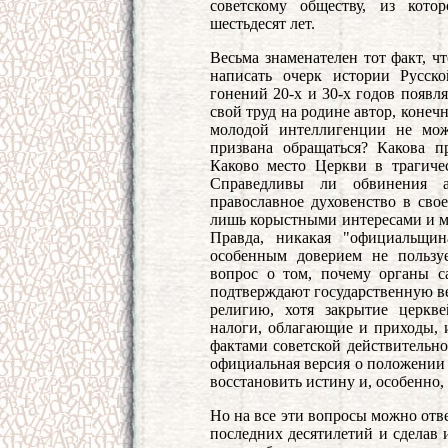
советскому обществу, из кото
шестьдесят лет.
Весьма знаменателен тот факт, ч
написать очерк истории Русск
гонений 20-х и 30-х годов появля
свой труд на родине автор, конеч
молодой интеллигенции не мож
призвана обращаться? Какова п
Каково место Церкви в трагиче
Справедливы ли обвинения а
православное духовенство в сво
лишь корыстными интересами и м
Правда, никакая "официальщин
особенным доверием не пользу
вопрос о том, почему органы с
подтверждают государственную в
религию, хотя закрытие церкв
налоги, облагающие и приходы, 
фактами советской действительно
официальная версия о положении 
восстановить истину и, особенно,
Но на все эти вопросы можно отв
последних десятилетий и сделав