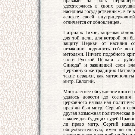
правами на роль Первоиерар
удесятерялось в своих разруши
насилием государственным, в те 
аспекте своей внутрицерковн
отличается от обновленцев.
Патриарх Тихон, запрещая обновл
для той цели, для которой он 
защиту Церкви от насилия со
незаконно подчинить себе всю
методами. Ничего подобного крит
части Русской Церкви за рубе
Синода" и заявившей свои вла
Церковную же традицию Патриар
такие иерархи, как митрополит
митр. Евлогий.
Многолетнее обсуждение книги пок
удалось довести до сознания
церковного начала над политичес
прав ли был митр. Сергий в свое
другая возможная политическая п
важнее для будущих судеб Правос
ли право митр. Сергий навяз
общеобязательную, имел ли он п
которые с его позицией не были 