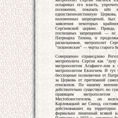
оспаривал его власть, упрочит
положение, показать urbi 
единственноистинную Церковь.
наложенных запрещений, был 
заявления некоторых крайни
Сергиевской церкви. Правда
поспешных запрещений — ее н
Патриарха Тихона, и продолжа
раскольников, митрополит С
"тихоновские" — черты старого б
Совершенно справедливо Регел
митрополита Сергия как "хулу
митрополитом Агафанге-лом к
митрополитом Евлогием. И тут 
бесспорные полномочия от Патри
за Церковь от притязаний само
епископов. По нашему мнению
действительно существует, но су
правящим митрополитом 
Местоблюстителем, он возг
Карловацкий же Синод, состояв
действовавших на территории
формально лишенный всякой ка
Патриарха в 1922 г., совершал б