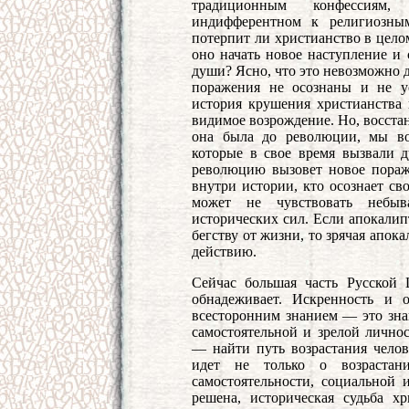
традиционным конфессиям,
индифферентном к религиозны
потерпит ли христианство в цело
оно начать новое наступление и 
души? Ясно, что это невозможно 
поражения не осознаны и не у
история крушения христианства в
видимое возрождение. Но, восстан
она была до революции, мы во
которые в свое время вызвали 
революцию вызовет новое пораже
внутри истории, кто осознает св
может не чувствовать небыв
исторических сил. Если апокалип
бегству от жизни, то зрячая апок
действию.
Сейчас большая часть Русской 
обнадеживает. Искренность и 
всесторонним знанием — это зна
самостоятельной и зрелой личнос
— найти путь возрастания челов
идет не только о возрастан
самостоятельности, социальной и
решена, историческая судьба х