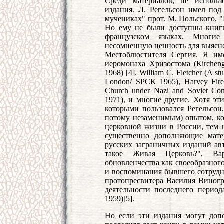
Среди материалов, не использ
издания. Л. Регельсон имел под
мучениках" прот. М. Польского, 
Но ему не были доступны книги
французском языках. Многи
несомненную ценность для выясн
Местоблюстителя Сергия. Я им
иеромонаха Хризостома (Кirchenges
1968) [4]. William C. Fletcher (A st
London/ SPCK 1965), Harvey Fires
Church under Nazi and Soviet Cont
1971), и многие другие. Хотя эт
которыми пользовался Регельсон,
потому незаменимым) опытом, к
церковной жизни в России, тем н
существенно дополняющие мате
русских заграничных изданий авт
такое Живая Церковь?", Ва
обновленчества как своеобразного
и воспоминания бывшего сотрудн
протопресвитера Василия Виног
деятельности последнего перио
1959)[5].
Но если эти издания могут допо