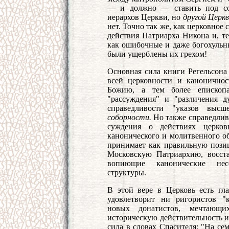
— и должно — ставить под сом
иерархов Церкви, но
другой Церк
нет. Точно так же, как церковное
действия Патриарха Никона и, те
как ошибочные и даже богохульны
были ущерблены их грехом!
Основная сила книги Регельсона 
всей церковности и канонично
Божию, а тем более епископа
"рассуждения" и "различения д
справедливости "указов выс
соборности.
Но также справедливо
суждения о действиях церков
канонического и молитвенного о
принимает как правильную пози
Московскую Патриархию, восста
вопиющие канонические несо
структуры.
В этой вере в Церковь есть гл
удовлетворит ни ригористов "
новых донатистов, мечтающ
историческую действительность и
сила в словах Спасителя: "На се