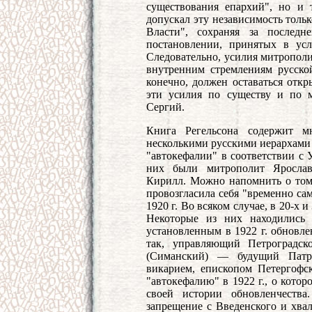
существования епархий", но и 
допускал эту независимость толь
Власти", сохраняя за последн
постановлении, принятых в усл
Следовательно, усилия митрополи
внутренним стремлениям русско
конечно, должен оставаться отк
эти усилия по существу и по м
Сергий.
Книга Регельсона содержит м
несколькими русскими иерархами
"автокефалии" в соответствии с 
них были митрополит Ярослав
Кирилл. Можно напомнить о том,
провозгласила себя "временно са
1920 г. Во всяком случае, в 20-х 
Некоторые из них находились 
установленным в 1922 г. обнов
так, управляющий Петроградск
(Симанский) — будущий Патр
викарием, епископом Петергофс
"автокефалию" в 1922 г., о кото
своей истории обновленчеств
запрещение с Введенского и хвал