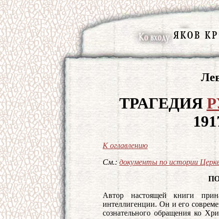
Лев
ТРАГЕДИЯ
Р
191
К оглавлению
См.:
документы по истории Церк
П
Автор настоящей книги прин
интеллигенции. Он и его соврем
сознательного обращения ко Хри