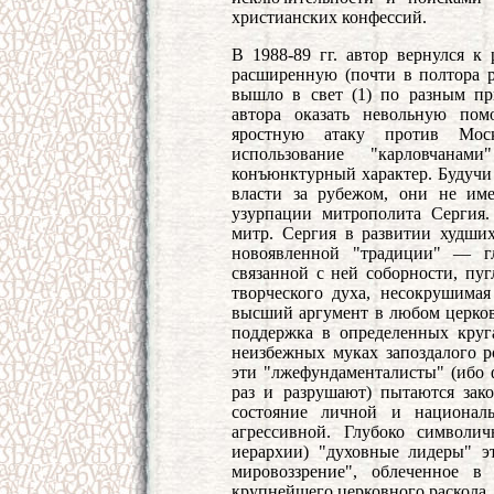
христианских конфессий.
В 1988-89 гг. автор вернулся к
расширенную (почти в полтора р
вышло в свет (1) по разным пр
автора оказать невольную пом
яростную атаку против Моск
использование "карловчана
конъюнктурный характер. Будучи
власти за рубежом, они не им
узурпации митрополита Сергия.
митр. Сергия в развитии худши
новоявленной "традиции" — гл
связанной с ней соборности, пуг
творческого духа, несокрушима
высший аргумент в любом церков
поддержка в определенных круг
неизбежных муках запоздалого р
эти "лжефундаменталисты" (ибо 
раз и разрушают) пытаются зак
состояние личной и националь
агрессивной. Глубоко символи
иерархии) "духовные лидеры" эт
мировоззрение", облеченное в
крупнейшего церковного раскола.