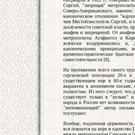
Сергий, "запрещая" митрополит
Северо-Американского, законно
каноническом отношении "карлов
чем Местоблюститель Сергий, и 
досягаемости советской власти, 
анафем и запрещений. От анафем
митрополиты Агафангел и Кири
всячески воздерживались и,
каноническими принципами, н
временно-практические братски
самостоятельности [8].
На протяжении всего своего труд
сергиевской оппозиции 20-х и
существующим еще в 60-е годы
выражена в анонимном письме, 
полностью. Из него следует, что
существует только в "кельях" 
народа в России нет возможности
"непоминающий" автор письма 
поступают.
Вообще, подлинная церковность 
вся покоится на вере в единство
между митрополитом Сергием и "