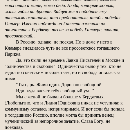
моих отца и мать, моего деда. Люди, которые любили,
жили, гибли на фронте. Зайцев же и подобные ему
настолько осатанели, что предпочитали, чтобы победил
Гитлер. Именно надежда на Гитлера изменила их
отношение к Бердяеву: раз не за победу Гитлера, значит,
просоветский. .
В Россию, однако, не поехал. Но в доме у него в
Кламаре гнездилось чуть не все просоветское тогдашнего
Парижа.
Да, это были не времена Лавки Писателей в Москве и
"одиночества и свободы". Одиночество было у тех, кто не
ездил по советским посольствам, но и свобода осталась за
ними.
"Ты царь. Живи один. Дорогою свободной
Иди, куда влечет тебя свободный ум..."
Мы с женой не бывали больше у Бердяевых.
(Любопытно, что и Лидия Юдифовна никак не уступила: к
коммунизму осталась непримиримой. И вот если бы попала
в тогдашнюю Россию, вполне могла бы принять венец
мученический за непорочное зачатие. Слава Богу, не
поехала).