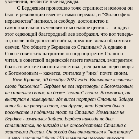
увлечения, несбыточные надежды.
С Бердяевым произошло тоже странное: и немолод он
был, и революцию вместе с нами пережил, и "Философию
неравенства" написал, и свободу, достоинство и
самостоятельность человека высочайше ценил... -- и вдруг
этот седеющий благородный лев вообразил, что вот теперь-
то, после победоносной войны, прежние волки обратятся в
овечек. Что общего у Бердяева со Сталиным? А однако в
Союзе советских патриотов он под портретом Сталина
читал, в советской парижской газете печатался, эмигрантам
брать советские паспорта советовал, вел разные переговоры
с Богомоловым -- кажется, считался у "них" почти своим.
Яков Кротов, 30 декабря 2024 года. Внимание: ключевое
слово "кажется". Бердяев не вел переговоры с Богомоловым,
не считался своим, ни даже "почти" своим. Возможно, он
выступал в помещении, где висел портрет Сталина. Зайцев
хотя бы не утверждает, как другие, что Бердяев был в
посольстве и поднимал тост за Сталина. Изменился не
Бердяев - изменился Зайцев. Бердяев никогда не был
сталинистом, но никогда и не отождествлял Сталина с
жителями России. Он всегда был внимателен к "частному"
- а это "частное" были 150 миллионов человек, включая