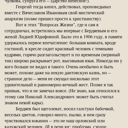
Чулкова, супруга его -- Царство небесное!).
Георгий тогда кипел, действовал, проповедывал
вместе с Вячеславом Ивановым свой мистический
анархизм (позже пришел просто к христианству).
Вот в этих "Вопросах Жизни", где и сам я
сотрудничал, встретились мы впервые с Бердяевым и его
женой Лидией Юдифовной. Было это в 1906 году, в памяти
удержалось первое впечатление: большая комната, вроде
гостиной, в кресле сидит красивый человек с темными
кудрями, горячо разглагольствует и по временам (нервный
тик) широко раскрывает рот, высовывая язык. Никогда ни у
кого больше не видал я такого. Очень необычно и быть
может, похоже даже на некую дантовскую казнь, но --
странное дело -- меня не смущал нисколько этот
удивительный и равномерно-вечный жест. Позже я так
привык, что и не замечал вовсе. (Не знаю, как относился к
этому сам Николай Александрович: может быть считал
знаком некой кары).
Бердяев был щеголеват, носил галстуки бабочкой,
веселых цветов, говорил много, пылко, в нем сразу
чувствовался южанин -- это не наш орловский или
калужский человек. (И в речи юг: проблэма, сэрдце,