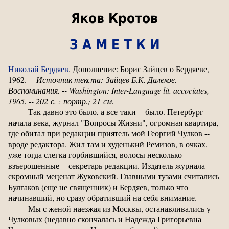
Яков Кротов
З А М Е Т К И
Николай Бердяев
. Дополнение: Борис Зайцев о Бердяеве,
1962.
Источник текста:
Зайцев Б.К. Далекое.
Воспоминания
. -- Washington: Inter-Language lit. accociates,
1965. -- 202
с
. :
портр
.; 21
см
.
Так давно это было, а все-таки -- было. Петербург
начала века, журнал "Вопросы Жизни", огромная квартира,
где обитал при редакции приятель мой Георгий Чулков --
вроде редактора. Жил там и худенький Ремизов, в очках,
уже тогда слегка горбившийся, волосы несколько
взъерошенные -- секретарь редакции. Издатель журнала
скромный меценат Жуковский. Главными тузами считались
Булгаков (еще не священник) и Бердяев, только что
начинавший, но сразу обративший на себя внимание.
Мы с женой наезжая из Москвы, останавливались у
Чулковых (недавно скончалась и Надежда Григорьевна