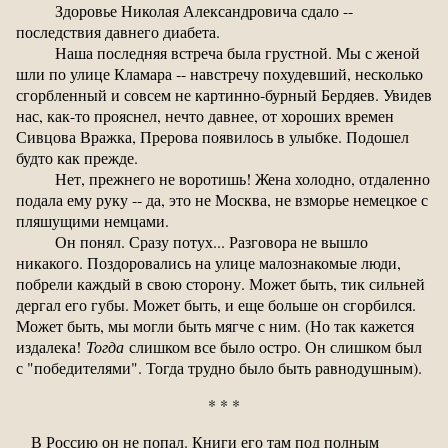
Здоровье Николая Александровича сдало --
последствия давнего диабета.
Наша последняя встреча была грустной. Мы с женой
шли по улице Кламара -- навстречу похудевший, несколько
сгорбленный и совсем не картинно-бурный Бердяев. Увидев
нас, как-то прояснел, нечто давнее, от хороших времен
Сивцова Вражка, Прерова появилось в улыбке. Подошел
будто как прежде.
Нет, прежнего не воротишь! Жена холодно, отдаленно
подала ему руку -- да, это не Москва, не взморье немецкое с
пляшущими немцами.
Он понял. Сразу потух... Разговора не вышло
никакого. Поздоровались на улице малознакомые люди,
побрели каждый в свою сторону. Может быть, тик сильней
дергал его губы. Может быть, и еще больше он сгорбился.
Может быть, мы могли быть мягче с ним. (Но так кажется
издалека!
Тогда
слишком все было остро. Он слишком был
с "победителями". Тогда трудно было быть равнодушным).
* * *
В Россию он не попал. Книги его там под полным