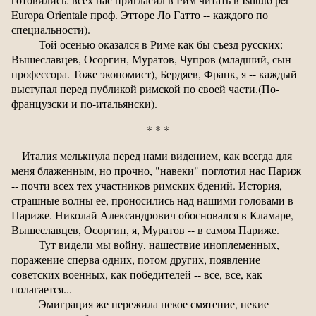
Europa Orientale проф. Этторе Ло Гатто -- каждого по
специальности).
Той осенью оказался в Риме как бы съезд русских:
Вышеславцев, Осоргин, Муратов, Чупров (младший, сын
профессора. Тоже экономист), Бердяев, Франк, я -- каждый
выступал перед публикой римской по своей части.(По-
французски и по-итальянски).
* * *
Италия мелькнула перед нами видением, как всегда для
меня блаженным, но прочно, "навеки" поглотил нас Париж
-- почти всех тех участников римских бдений. История,
страшные волны ее, проносились над нашими головами в
Париже. Николай Александрович обосновался в Кламаре,
Вышеславцев, Осоргин, я, Муратов -- в самом Париже.
Тут видели мы войну, нашествие иноплеменных,
поражение сперва одних, потом других, появление
советских военных, как победителей -- все, все, как
полагается...
Эмиграция же пережила некое смятение, некие