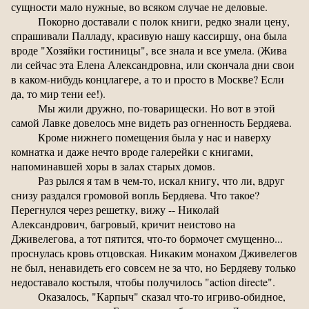
сущности мало нужные, во всяком случае не деловые.
Покорно доставали с полок книги, редко знали цену,
спрашивали Палладу, красивую нашу кассиршу, она была
вроде "Хозяйки гостиницы", все знала и все умела. (Жива
ли сейчас эта Елена Александровна, или скончала дни свои
в каком-нибудь концлагере, а то и просто в Москве? Если
да, то мир тени ее!).
Мы жили дружно, по-товарищески. Но вот в этой
самой Лавке довелось мне видеть раз огненность Бердяева.
Кроме нижнего помещения была у нас и наверху
комнатка и даже нечто вроде галерейки с книгами,
напоминавшей хоры в залах старых домов.
Раз рылся я там в чем-то, искал книгу, что ли, вдруг
снизу раздался громовой вопль Бердяева. Что такое?
Перегнулся через решетку, вижу -- Николай
Александрович, багровый, кричит неистово на
Дживелегова, а тот пятится, что-то бормочет смущенно...
проснулась кровь отцовская. Никаким монахом Дживелегов
не был, ненавидеть его совсем не за что, но Бердяеву только
недоставало костыля, чтобы получилось "action directe".
Оказалось, "Карпыч" сказал что-то игриво-обидное,