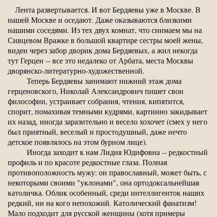
Лента развертывается. И вот Бердяевы уже в Москве. В
нашей Москве и оседают. Даже оказываются близкими
нашими соседями. Из тех двух комнат, что снимаем мы на
Сивцевом Вражке в большой квартире сестры моей жены,
виден через забор дворик дома Бердяевых, а жил некогда
тут Герцен -- все это недалеко от Арбата, места Москвы
дворянско-литературно-художественной.
Теперь Бердяевы занимают нижний этаж дома
герценовского, Николай Александрович пишет свои
философии, устраивает собрания, чтения, кипятится,
спорит, помахивая темными кудрями, картинно закидывает
их назад, иногда заразительно и весело хохочет (смех у него
был приятный, веселый и простодушный, даже нечто
детское появлялось на этом бурном лице).
Иногда заходит к нам Лидия Юдифовна -- редкостный
профиль и по красоте редкостные глаза. Полная
противоположность мужу: он православный, может быть, с
некоторыми своими "уклонами", она ортодоксальнейшая
католичка. Облик особенный, среди интеллигенток наших
редкий, ни на кого непохожий. Католический фанатизм!
Мало подходит для русской женщины (хотя примеры