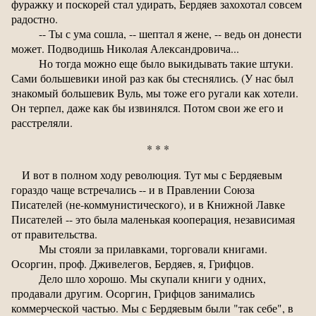
фуражку и поскорей стал удирать, Бердяев захохотал совсем
радостно.
-- Ты с ума сошла, -- шептал я жене, -- ведь он донести
может. Подводишь Николая Александровича...
Но тогда можно еще было выкидывать такие штуки.
Сами большевики иной раз как бы стеснялись. (У нас был
знакомый большевик Вуль, мы тоже его ругали как хотели.
Он терпел, даже как бы извинялся. Потом свои же его и
расстреляли.
* * *
И вот в полном ходу революция. Тут мы с Бердяевым
гораздо чаще встречались -- и в Правлении Союза
Писателей (не-коммунистического), и в Книжной Лавке
Писателей -- это была маленькая кооперация, независимая
от правительства.
Мы стояли за прилавками, торговали книгами.
Осоргин, проф. Дживелегов, Бердяев, я, Грифцов.
Дело шло хорошо. Мы скупали книги у одних,
продавали другим. Осоргин, Грифцов занимались
коммерческой частью. Мы с Бердяевым были "так себе", в