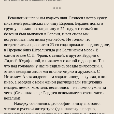
* * *
Революция шла и мы куда-то шли. Разносил ветер кучку
писателей российских по лицу Европы. Бердяев попал в
группу высланных заграницу в 22 году, я с семьей по
болезни был выпущен в Берлин, и вот снова мы
встретились, под иным уже небом. Не только что
встретились, а целое лето 23-го года прожили в одном доме,
в Прерове близ Штральзунда (на Балтийском море). В
одном этаже С. Л. Франк с семьей, в другом Бердяев с
Лидией Юдифовной, в нижнем я с женой и дочерью. Так
что над головами у нас гнездились звезды философии. С
этими звездами жили мы вполне мирно и дружески. С
Николаем Александровичем ходили иногда в курзал, я пил
пиво, а Бердяев с моей женой разглядывали танцующих
немцев, немок, хохотали, веселились -- не помню уж из-за
чего. (Странная вещь: Бердяев вспоминается очень часто
веселым!).
Наверху сочинялись философии, внизу я готовил
чтение о русской литературе (да и наверху, наверно,
готовились: всех нас пригласил в Рим читать в Istituto per