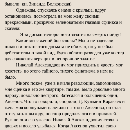
бывали: кн. Зинаида Волконская).
Однажды, спускаясь с нами с крыльца, вдруг
остановилась, посмотрела на мою жену своими
прекрасными, прозрачно-зеленоватыми глазами сфинкса и
сказала:
-- Я за догмат непорочного зачатия на смерть пойду!
Какие мы с женой богословы? Мы и не задевали
никого и никто этого догмата не обижал, но у нее был
действительно такой вид, будто вблизи разведен уже костер
для сожжения верящих в непорочное зачатие.
Николай Александрович мог приходить в ярость, мог
хохотать, но этого тайного, тихого фанатизма в нем не
было.
Много позже, уже в начале революции, запомнилась
мне сценка в его же квартире, там же. Было довольно много
народу, довольно пестрого. Затесался и большевик один,
Аксенов. Что-то говорили, спорили, Д. Кузьмин-Караваев и
жена моя коршунами налетали на этого Аксенова, он стал
отступать к выходу, но спор продолжался и в прихожей.
Ругали они его ужасно. Николай Александрович стоял в
дверях и весело улыбался. Когда Аксенов ухватил свою