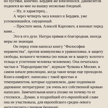
но пустяки, конечно. Бердяев же взбеленился. Дживелегов
поднялся ко мне на вышку несколько бледный.
-- Ну, и характерец...
А через четверть часа взошел и Бердяев, уже
успокоившийся, смущенный.
-- Простите меня, Алексей Карпович, я виноват перед
вами...
Это в его духе. Натура прямая и благородная, иногда
меры не знающая.
Он перед этим написал книгу "Философия
неравенства", против коммунизма и уравниловки, в защиту
свободы, вольного человека (но никак не в защиту золотого
тельца и угнетения человека человеком). Она печаталась
частью в "Народоправстве", журнале Чулкова в Москве, в
самом начале революции, когда такие вещи еще проходили.
Книга-памфлет, написана с такой яростью и
темпераментом, которые одушевляли, даже поднимали
дарование литературное: уж очень все собственной кровью
написано. Замечательная книга (позже он почему-то ее
стеснялся... Думаю, в позднейшей его европейской славе
она не участвовала, для европейского средне-левого
интеллигента слишком бешеная).