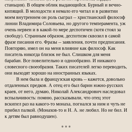
станьция). В общем облик выдающийся. Бурный и вечно-
кипящий. В молодости я немало его читал и в развитии
моем внутреннем он роль сыграл -- христианский философ
линии Владимира Соловьева, но другого темперамента, уж
очень нервен и в какой-то мере деспотичен (хотя стоял за
свободу). Странным образом, деспотизм сквозил в самой
фразе писания его. Фразы -- заявления, почти предписания.
Повторяю, имел он на меня влияние как философ. Как
писатель никогда близок не был. Слишком для меня
барабан. Все повелительно и однообразно. И никакого
словесного своеобразия. Таких писателей легко переводить,
они выходят хорошо на иностранных языках.
В нем была и французская кровь -- кажется, довольно
отдаленных предков. А отец его был барин южно-русских
краев, от него, думаю, Николай Александрович наследовал
вспыльчивость: помню, рассказывали, что отец этот
вскипел раз на какого-то монаха, погнался за ним и чуть не
прибил палкой. (Монахов-то и Н. А. не любил. Но не бил. И
к детям был равнодушен).
* * *