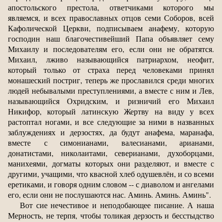
апостольского престола, ответчиками которого мы
являемся, и всех православных отцов семи Соборов, всей
Кафолической Церкви, подписываем анафему, которую
господин наш благочестивейший Папа объявляет сему
Михаилу и последователям его, если они не обратятся.
Михаил, лживо называющийся патриархом, неофит,
который только от страха перед человеками принял
монашеский постриг, теперь же прославился среди многих
людей небывалыми преступлениями, а вместе с ним и Лев,
называющийся Охридским, и ризничий его Михаил
Никифор, который латинскую Жертву на виду у всех
растоптал ногами, и все следующие за ними в названных
заблуждениях и дерзостях, да будут анафема, маранафа,
вместе с симонианами, валесианами, арианами,
донатистами, николаитами, северианами, духоборцами,
манихеями, догматы которых они разделяют, и вместе с
другими, учащими, что квасной хлеб одушевлён, и со всеми
еретиками, и говоря одним словом -- с диаволом и ангелами
его, если они не послушаются нас. Аминь. Аминь. Аминь".
Вот сие нечестивое и неподобающее писание. А наша
Мерность, не терпя, чтобы толикая дерзость и бесстыдство