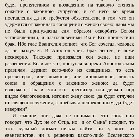
будет препятствием к возведению на таковую степень
сожитие с законною супругою; и от него во время
поставления да не требуется обязательства в том, что он
удержится от законнаго сообщения с женою своею; дабы мы
не были принуждены сим образом оскорбить Богом
установленный, и благословенный Им в Его пришествии
брак. Ибо глас Евангелия вопиет: что Бог сочетал, человек
да не разлучает. И Апостол учит: брак честен, и ложе
нескверно. Такожде: привязался еси жене, не ищи
разрешения. Если же кто, поступая вопреки Апостольским
правилам, дерзнет кого-либо из священных, то есть
пресвитеров, или диаконов, или иподиаконов, лишать
союза и обращения с законною женою: да будет
извержен. Так и если кто, пресвитер, или диакон, под
видом благоговения, изгонит жену свою: да будет отлучен
от священнослужения, а пребывая непреклонным, да будет
извержен".
И главное, они даже не понимают, что когда они
говорят, что Дух не от Отца, но "и от Сына" исходит, то
этот хульный догмат нельзя найти ни у кого из
евангелистов, ни в решениях какого-либо Вселенского