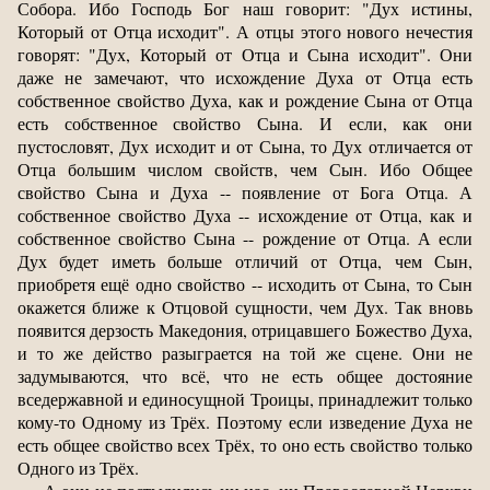
Собора. Ибо Господь Бог наш говорит: "Дух истины,
Который от Отца исходит". А отцы этого нового нечестия
говорят: "Дух, Который от Отца и Сына исходит". Они
даже не замечают, что исхождение Духа от Отца есть
собственное свойство Духа, как и рождение Сына от Отца
есть собственное свойство Сына. И если, как они
пустословят, Дух исходит и от Сына, то Дух отличается от
Отца большим числом свойств, чем Сын. Ибо Общее
свойство Сына и Духа -- появление от Бога Отца. А
собственное свойство Духа -- исхождение от Отца, как и
собственное свойство Сына -- рождение от Отца. А если
Дух будет иметь больше отличий от Отца, чем Сын,
приобретя ещё одно свойство -- исходить от Сына, то Сын
окажется ближе к Отцовой сущности, чем Дух. Так вновь
появится дерзость Македония, отрицавшего Божество Духа,
и то же действо разыграется на той же сцене. Они не
задумываются, что всё, что не есть общее достояние
вседержавной и единосущной Троицы, принадлежит только
кому-то Одному из Трёх. Поэтому если изведение Духа не
есть общее свойство всех Трёх, то оно есть свойство только
Одного из Трёх.