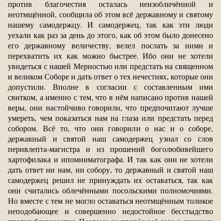
против благочестия осталась неизобличённой и
неотмщённой, сообщила об этом всё державному и святому
нашему самодержцу. И самодержец, так как эти люди
уехали как раз за день до этого, как об этом было донесено
его державному величеству, велел послать за ними и
перехватить их как можно быстрее. Ибо они не хотели
увидеться с нашей Мерностью или предстать на священном
и великом Соборе и дать ответ о тех нечестиях, которые они
допустили. Вполне в согласии с составленным ими
свитком, а именно с тем, что в нём написано против нашей
веры, они настойчиво говорили, что предпочитают лучше
умереть, чем показаться нам на глаза или предстать перед
собором. Всё то, что они говорили о нас и о соборе,
державный и святой наш самодержец узнал со слов
перивлепта-магистра и из прошений боголюбивейшего
хартофилака и ипомниматографа. И так как они не хотели
дать ответ ни нам, ни собору, то державный и святой наш
самодержец решил не принуждать их оставаться, так как
они считались облечёнными посольскими полномочиями.
Но вместе с тем не могло оставаться неотмщённым толикое
неподобающее и совершенно недостойное бесстыдство