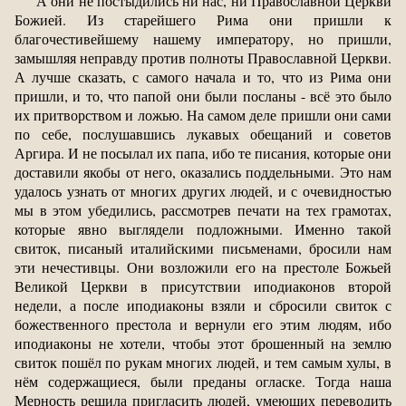
А они не постыдились ни нас, ни Православной Церкви
Божией. Из старейшего Рима они пришли к
благочестивейшему нашему императору, но пришли,
замышляя неправду против полноты Православной Церкви.
А лучше сказать, с самого начала и то, что из Рима они
пришли, и то, что папой они были посланы - всё это было
их притворством и ложью. На самом деле пришли они сами
по себе, послушавшись лукавых обещаний и советов
Аргира. И не посылал их папа, ибо те писания, которые они
доставили якобы от него, оказались поддельными. Это нам
удалось узнать от многих других людей, и с очевидностью
мы в этом убедились, рассмотрев печати на тех грамотах,
которые явно выглядели подложными. Именно такой
свиток, писаный италийскими письменами, бросили нам
эти нечестивцы. Они возложили его на престоле Божьей
Великой Церкви в присутствии иподиаконов второй
недели, а после иподиаконы взяли и сбросили свиток с
божественного престола и вернули его этим людям, ибо
иподиаконы не хотели, чтобы этот брошенный на землю
свиток пошёл по рукам многих людей, и тем самым хулы, в
нём содержащиеся, были преданы огласке. Тогда наша
Мерность решила пригласить людей, умеющих переводить