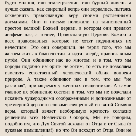
будто молния, или землетрясение, или бурный ливень, а
лучше сказать, как свирепый вепрь они ворвались, пытаясь
осквернить православную веру своими растленными
догматами. Они и письмо положили на таинственный
престол великой Божьей церкви, в котором они предают
анафеме нас, а точнее, Православную Церковь Божию и
всех православных, которые не хотят подчиняться их
нечестиям. Это они совершили, не терпя того, что мы
желаем жить в благочестии и идти вперёд православным
путём. Они обвиняют нас во многом: и в том, что мы
бороды подобно им брить не хотим, то есть не позволяем
изменять естественный человеческий облик вопреки
природе. А также обвиняют нас в том, что мы "не
различая", причащаемся у женатых священников. А самое
главное их обвинение состоит в том, что мы не пожелали
исказить чужеродными соображениями и дописанными от
чрезмерной дерзости словами священный и святой Символ
веры, который являет необоримую крепость согласно
решениям всех Вселенских Соборов, Мы не говорим,
подобно им, что Дух Святой исходит от Отца и от Сына (о
лукавые измышления!), но что Он исходит от Отца. Они не