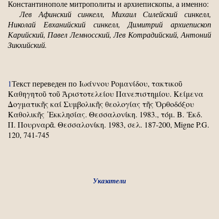
Константинополе митрополиты и архиепископы, а именно:
Лев Афинский синкелл, Михаил Силейский синкелл,
Николай Евханийский синкелл, Димитрий архиепископ
Карийский, Павел Лемносский, Лев Котрадийский, Антоний
Зикхийский.
1
Текст переведен по Ιωάννου Ρομανίδου, τακτικοῦ
Καθηγητοῦ τοῦ Ἀριστοτελείου Πανεπιστημίου. Κείμενα
Δογματικῆς καί Συμβολικῆς θεολογίας τῆς Ὀρθοδόξου
Καθολικῆς ᾿Εκκλησίας. Θεσσαλονίκη. 1983., τόμ. Β. Ἐκδ.
Π. Πουρναρᾶ. Θεσσαλονίκη. 1983, σελ. 187-200, Migne P.G.
120, 741-745
Указатели