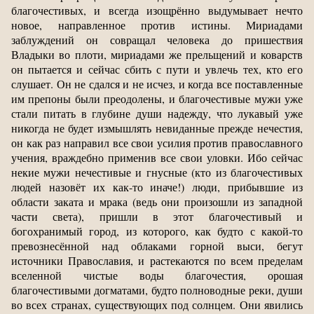
благочестивых, и всегда изощрённо выдумывает нечто
новое, направленное против истины. Мириадами
заблуждений он совращал человека до пришествия
Владыки во плоти, мириадами же прельщений и коварств
он пытается и сейчас сбить с пути и увлечь тех, кто его
слушает. Он не сдался и не исчез, и когда все поставленные
им препоны были преодолены, и благочестивые мужи уже
стали питать в глубине души надежду, что лукавый уже
никогда не будет измышлять невиданные прежде нечестия,
он как раз направил все свои усилия против православного
учения, враждебно применив все свои уловки. Ибо сейчас
некие мужи нечестивые и гнусные (кто из благочестивых
людей назовёт их как-то иначе!) люди, прибывшие из
области заката и мрака (ведь они произошли из западной
части света), пришли в этот благочестивый и
богохранимый город, из которого, как будто с какой-то
превознесённой над облаками горной выси, бегут
источники Православия, и растекаются по всем пределам
вселенной чистые воды благочестия, орошая
благочестивыми догматами, будто полноводные реки, души
во всех странах, существующих под солнцем. Они явились