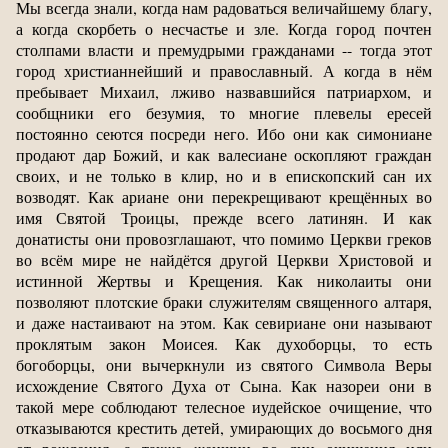
Мы всегда знали, когда нам радоваться величайшему благу,
а когда скорбеть о несчастье и зле. Когда город почтен
столпами власти и премудрыми гражданами -- тогда этот
город христианнейший и православный. А когда в нём
пребывает Михаил, лживо назвавшийся патриархом, и
сообщники его безумия, то многие плевелы ересей
постоянно сеются посреди него. Ибо они как симониане
продают дар Божий, и как валесиане оскопляют граждан
своих, и не только в клир, но и в епископский сан их
возводят. Как ариане они перекрещивают крещённых во
имя Святой Троицы, прежде всего латинян. И как
донатисты они провозглашают, что помимо Церкви греков
во всём мире не найдётся другой Церкви Христовой и
истинной Жертвы и Крещения. Как николаиты они
позволяют плотские браки служителям священного алтаря,
и даже настаивают на этом. Как севириане они называют
проклятым закон Моисея. Как духоборцы, то есть
богоборцы, они вычеркнули из святого Символа Веры
исхождение Святого Духа от Сына. Как назореи они в
такой мере соблюдают телесное иудейское очищение, что
отказываются крестить детей, умирающих до восьмого дня