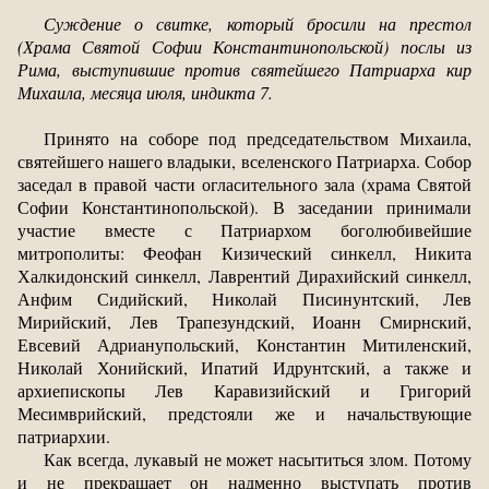
Суждение о свитке, который бросили на престол
(Храма Святой Софии Константинопольской) послы из
Рима, выступившие против святейшего Патриарха кир
Михаила, месяца июля, индикта 7.
Принято на соборе под председательством Михаила,
святейшего нашего владыки, вселенского Патриарха. Собор
заседал в правой части огласительного зала (храма Святой
Софии Константинопольской). В заседании принимали
участие вместе с Патриархом боголюбивейшие
митрополиты: Феофан Кизический синкелл, Никита
Халкидонский синкелл, Лаврентий Дирахийский синкелл,
Анфим Сидийский, Николай Писинунтский, Лев
Мирийский, Лев Трапезундский, Иоанн Смирнский,
Евсевий Адрианупольский, Константин Митиленский,
Николай Хонийский, Ипатий Идрунтский, а также и
архиепископы Лев Каравизийский и Григорий
Месимврийский, предстояли же и начальствующие
патриархии.
Как всегда, лукавый не может насытиться злом. Потому
и не прекращает он надменно выступать против