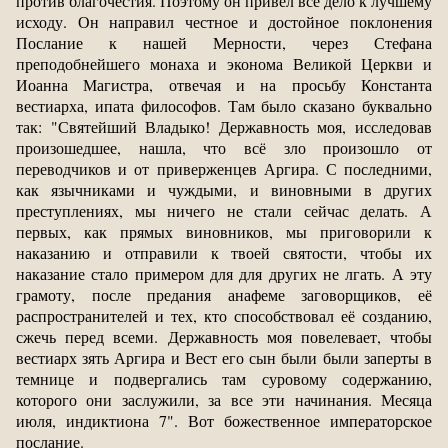
против благочестия. Поэтому он привёл всё дело к лучшему
исходу. Он направил честное и достойное поклонения
Послание к нашей Мерности, через Стефана
преподобнейшего монаха и эконома Великой Церкви и
Иоанна Магистра, отвечая и на просьбу Константа
вестиарха, ипата философов. Там было сказано буквально
так: "Святейший Владыко! Державность моя, исследовав
произошедшее, нашла, что всё зло произошло от
переводчиков и от приверженцев Аргира. С последними,
как язычниками и чуждыми, и виновными в других
преступлениях, мы ничего не стали сейчас делать. А
первых, как прямых виновников, мы приговорили к
наказанию и отправили к твоей святости, чтобы их
наказание стало примером для для других не лгать. А эту
грамоту, после предания анафеме заговорщиков, её
распространителей и тех, кто способствовал её созданию,
сжечь перед всеми. Державность моя повелевает, чтобы
вестиарх зять Аргира и Вест его сын были были заперты в
темнице и подвергались там суровому содержанию,
которого они заслужили, за все эти начинания. Месяца
июля, индиктиона 7". Вот божественное императорское
послание.