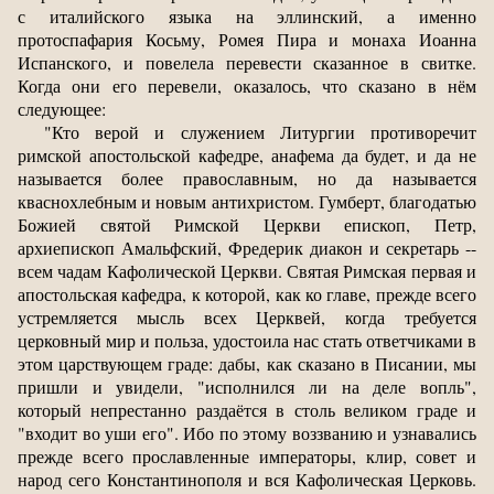
с италийского языка на эллинский, а именно
протоспафария Косьму, Ромея Пира и монаха Иоанна
Испанского, и повелела перевести сказанное в свитке.
Когда они его перевели, оказалось, что сказано в нём
следующее:
"Кто верой и служением Литургии противоречит
римской апостольской кафедре, анафема да будет, и да не
называется более православным, но да называется
кваснохлебным и новым антихристом. Гумберт, благодатью
Божией святой Римской Церкви епископ, Петр,
архиепископ Амальфский, Фредерик диакон и секретарь --
всем чадам Кафолической Церкви. Святая Римская первая и
апостольская кафедра, к которой, как ко главе, прежде всего
устремляется мысль всех Церквей, когда требуется
церковный мир и польза, удостоила нас стать ответчиками в
этом царствующем граде: дабы, как сказано в Писании, мы
пришли и увидели, "исполнился ли на деле вопль",
который непрестанно раздаётся в столь великом граде и
"входит во уши его". Ибо по этому воззванию и узнавались
прежде всего прославленные императоры, клир, совет и
народ сего Константинополя и вся Кафолическая Церковь.