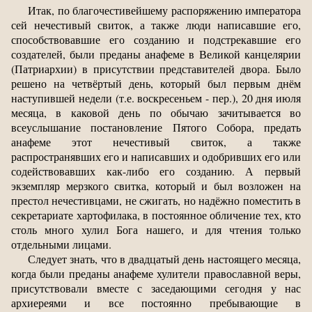
Итак, по благочестивейшему распоряжению императора
сей нечестивый свиток, а также люди написавшие его,
способствовавшие его созданию и подстрекавшие его
создателей, были преданы анафеме в Великой канцелярии
(Патриархии) в присутствии представителей двора. Было
решено на четвёртый день, который был первым днём
наступившей недели (т.е. воскресеньем - пер.), 20 дня июля
месяца, в каковой день по обычаю зачитывается во
всеуслышание постановление Пятого Собора, предать
анафеме этот нечестивый свиток, а также
распространявших его и написавших и одобривших его или
содействовавших как-либо его созданию. А первый
экземпляр мерзкого свитка, который и был возложен на
престол нечестивцами, не сжигать, но надёжно поместить в
секретариате хартофилака, в постоянное обличение тех, кто
столь много хулил Бога нашего, и для чтения только
отдельными лицами.
Следует знать, что в двадцатый день настоящего месяца,
когда были преданы анафеме хулители православной веры,
присутствовали вместе с заседающими сегодня у нас
архиереями и все постоянно пребывающие в