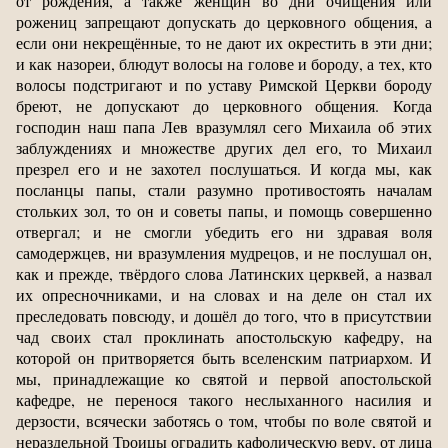
от рождения, а также женщин во дни очищения или
рожениц запрещают допускать до церковного общения, а
если они некрещённые, то не дают их окрестить в эти дни;
и как назореи, блюдут волосы на голове и бороду, а тех, кто
волосы подстригают и по уставу Римской Церкви бороду
бреют, не допускают до церковного общения. Когда
господин наш папа Лев вразумлял сего Михаила об этих
заблуждениях и множестве других дел его, то Михаил
презрел его и не захотел послушаться. И когда мы, как
посланцы папы, стали разумно противостоять началам
стольких зол, то он и советы папы, и помощь совершенно
отвергал; и не смогли убедить его ни здравая воля
самодержцев, ни вразумления мудрецов, и не послушал он,
как и прежде, твёрдого слова Латинских церквей, а назвал
их опресночниками, и на словах и на деле он стал их
преследовать повсюду, и дошёл до того, что в присутствии
чад своих стал проклинать апостольскую кафедру, на
которой он притворяется быть вселенским патриархом. И
мы, принадлежащие ко святой и первой апостольской
кафедре, не перенося такого неслыханного насилия и
дерзости, всячески заботясь о том, чтобы по воле святой и
нераздельной Троицы оградить кафолическую веру, от лица