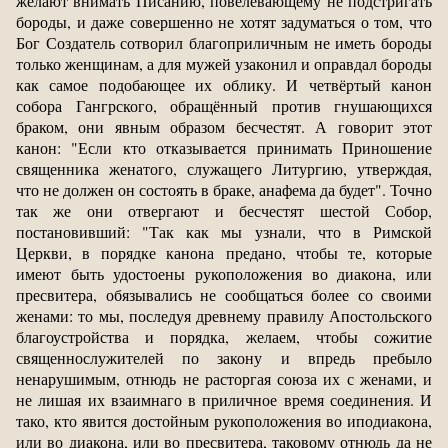
желают внимать Писанию, повелевающему не подстригать
бороды, и даже совершенно не хотят задуматься о том, что
Бог Создатель сотворил благоприличным не иметь бороды
только женщинам, а для мужей узаконил и оправдал бороды
как самое подобающее их облику. И четвёртый канон
собора Гангрского, обращённый против гнушающихся
браком, они явным образом бесчестят. А говорит этот
канон: "Если кто отказывается принимать Приношение
священника женатого, служащего Литургию, утверждая,
что не должен он состоять в браке, анафема да будет". Точно
так же они отвергают и бесчестят шестой Собор,
постановивший: "Так как мы узнали, что в Римской
Церкви, в порядке канона предано, чтобы те, которые
имеют быть удостоены рукоположения во диакона, или
пресвитера, обязывались не сообщаться более со своими
женами: то мы, последуя древнему правилу Апостольского
благоустройства и порядка, желаем, чтобы сожитие
священнослужителей по закону и впредь пребыло
ненарушимым, отнюдь не расторгая союза их с женами, и
не лишая их взаимнаго в приличное время соединения. И
тако, кто явится достойным рукоположения во иподиакона,
или во диакона, или во пресвитера, таковому отнюдь да не