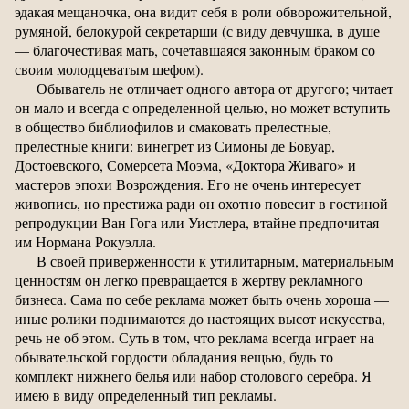
эдакая мещаночка, она видит себя в роли обворожительной,
румяной, белокурой секретарши (с виду девчушка, в душе
— благочестивая мать, сочетавшаяся законным браком со
своим молодцеватым шефом).
Обыватель не отличает одного автора от другого; читает
он мало и всегда с определенной целью, но может вступить
в общество библиофилов и смаковать прелестные,
прелестные книги: винегрет из Симоны де Бовуар,
Достоевского, Сомерсета Моэма, «Доктора Живаго» и
мастеров эпохи Возрождения. Его не очень интересует
живопись, но престижа ради он охотно повесит в гостиной
репродукции Ван Гога или Уистлера, втайне предпочитая
им Нормана Рокуэлла.
В своей приверженности к утилитарным, материальным
ценностям он легко превращается в жертву рекламного
бизнеса. Сама по себе реклама может быть очень хороша —
иные ролики поднимаются до настоящих высот искусства,
речь не об этом. Суть в том, что реклама всегда играет на
обывательской гордости обладания вещью, будь то
комплект нижнего белья или набор столового серебра. Я
имею в виду определенный тип рекламы.