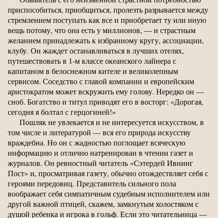
приспособиться, приобщиться, пролезть разрывается между
стремлением поступать как все и приобретает ту или иную
вещь потому, что она есть у миллионов, — и страстным
желанием принадлежать к избранному кругу, ассоциации,
клубу. Он жаждет останавливаться в лучших отелях,
путешествовать в 1-м классе океанского лайнера с
капитаном в белоснежном кителе и великолепным
сервисом. Соседство с главой компании и европейским
аристократом может вскружить ему голову. Нередко он —
сноб. Богатство и титул приводят его в восторг: «Дорогая,
сегодня я болтал с герцогиней!»
Пошляк не увлекается и не интересуется искусством, в
том числе и литературой — вся его природа искусству
враждебна. Но он с жадностью поглощает всяческую
информацию и отлично натренирован в чтении газет и
журналов. Он ревностный читатель «Сэтердей Ивнинг
Пост» и, просматривая газету, обычно отождествляет себя с
героями передовиц. Представитель сильного пола
воображает себя симпатичным судебным исполнителем или
другой важной птицей, скажем, замкнутым холостяком с
душой ребенка и игрока в гольф. Если это читательница —