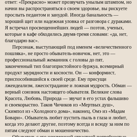
ответ: «Прекрасно» может прозвучать унылым штампом, но
начни вы распространяться о своем здоровье, вы рискуете
прослыть педантом и занудой. Иногда банальность —
хороший щит или надежная уловка от разговора с дураками.
Я встречал просвещеннейших людей — поэтов, ученых,
которые в кафе обходились двумя-тремя словами: «да, нет,
благодарю вас».
Персонаж, выступающий под именем «величественного
пошляка», не просто обыватель-новичок, нет, это —
профессиональный жеманник с головы до пят,
законченный тип благопристойного буржуа, всемирный
продукт заурядности и косности. Он — конформист,
приспособившийся к своей среде. Ему присущи
лжеидеализм, лжесострадание и ложная мудрость. Обман —
верный союзник настоящего обывателя. Великие слова
Красота, Любовь, Природа — звучат в его устах фальшиво
и своекорыстно. Таков Чичиков из «Мертвых душ»,
Скимпол из «Холодного дома», наконец, Омэ из «Мадам
Бовари». Обыватель любит пустить пыль в глаза и любит,
когда это делают другие, поэтому всегда и всюду за ним по
пятам следуют обман и мошенничество.
Обыватель с его неизменной страстной потребностью