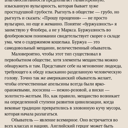
изысканную вульгарность, которая бывает хуже
простодушной грубости. Рыгнуть в обществе — грубо, но
рыгнуть и сказать: «Прошу прощения» — не просто
вульгарно, но еще и жеманно. Понятие «буржуазность» я
заимствую у Флобера, а не у Маркса. Буржуазность во
флоберовском понимании свидетельствует скорее о складе
ума, чем о содержимом кошелька. Буржуа — это
самодовольный мещанин, величественный обыватель.
Маловероятно, чтобы этот тип существовал в
первобытном обществе, хотя элементы мещанства можно
обнаружить и там. Представьте себе на мгновение людоеда,
требующего к обеду изысканно разделанную человеческую
голову. Точно так же американский обыватель желает,
чтобы отечественные апельсины всегда были ярко-
оранжевыми, лососина — нежно-розовой, а виски —
золотисто-желтым. Но, как правило, мещанство возникает
на определенной ступени развития цивилизации, когда
вековые традиции превратились в зловонную кучу мусора,
которая начала разлагаться.
Обыватель — явление всемирное. Оно встречается во
всех классах и нациях. Английский герцог может быть