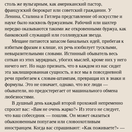
столь же вульгарным, как американский пастор,
французский бюрократ или советский гражданин. У
Ленина, Сталина и Гитлера представление об искусстве и
науке было насквозь буржуазным. Рабочий или шахтер
нередко оказываются такими же откровенными буржуа, как
банковский служащий или голливудская звезда.
Мещане питаются запасом банальных идей, прибегая к
избитым фразам и клише, их речь изобилует тусклыми,
невыразительными словами. Истинный обыватель весь
соткан из этих заурядных, убогих мыслей, кроме них у него
ничего нет. Но надо признать, что в каждом из нас сидит
эта заклишированная сущность, и все мы в повседневной
речи прибегаем к словам-штампам, превращая их в знаки и
формулы. Это не означает, однако, что все люди —
обыватели, но предостерегает от машинального обмена
любезностями.
В душный день каждый второй прохожий непременно
спросит вас: «Вам не очень жарко?» Из этого не следует,
что ваш собеседник — пошляк. Он может оказаться
обыкновенным попугаем или словоохотливым
иностранцем. Когда вас спрашивают: «Как поживаете?» —