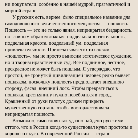
ни покупатели, особенно в нашей мудрой, прагматичной и
мирной стране.
У русских есть, вернее, было специальное название для
самодовольного величественного мещанства — пошлость.
Пошлость — это не только явная, неприкрытая бездарность,
но главным образом ложная, поддельная значительность,
поддельная красота, поддельный ум, поддельная
привлекательность. Припечатывая что-то словом
«пошлость», мы не просто выносим эстетическое суждение,
но и творим нравственный суд. Все подлинное, честное,
прекрасное не может быть пошлым. Я утверждаю, что
простой, не тронутый цивилизацией человек редко бывает
пошляком, поскольку пошлость предполагает внешнюю
сторону, фасад, внешний лоск. Чтобы превратиться в
пошляка, крестьянину нужно перебраться в город.
Крашенный от руки галстук должен прикрыть
мужественную гортань, чтобы восторжествовала
неприкрытая пошлость.
Возможно, само слово так удачно найдено русскими
оттого, что в России когда-то существовал культ простоты и
хорошего вкуса. В современной России — стране