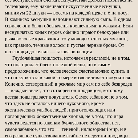
телеэкране, ему наклеивают искусственные веснушки,
минимум 22 штуки — восемь на каждой щеке и 6 на носу.
В комиксах веснушки напоминают сильную сыпь. В одном
сериале они были обозначены крошечными кружками. Если
веснушчатых юных героев обычно играют белокурые или
рыжеволосые красавчики, то у молодых статных мужчин,
как правило, темные волосы и густые черные брови. От
шотландца до кельта — такова эволюция.
Глубочайшая пошлость, источаемая рекламой, не в том,
что она придает блеск полезной вещи, но в самом
предположении, что человеческое счастье можно купить и
что покупка эта в какой-то мере возвеличивает покупателя.
Конечно, сотворенный в рекламе мир сам по себе безвреден
— каждый знает, что сотворен он продавцом, которому
всегда подыгрывает покупатель. Самое забавное не в том,
что здесь не осталось ничего духовного, кроме
экстатических улыбок людей, приготовляющих или
поглощающих божественные хлопья, не в том, что игра
чувств ведется по законам буржуазного общества; нет,
самое забавное, что это — теневой, иллюзорный мир, и в
его реальное существование втайне не верят ни продавцы,