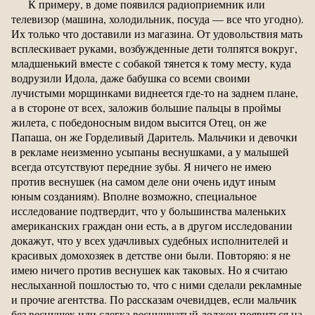
К примеру, в доме появился радиоприемник или
телевизор (машина, холодильник, посуда — все что угодно).
Их только что доставили из магазина. От удовольствия мать
всплескивает руками, возбужденные дети толпятся вокруг,
младшенький вместе с собакой тянется к тому месту, куда
водрузили Идола, даже бабушка со всеми своими
лучистыми морщинками виднеется где-то на заднем плане,
а в стороне от всех, заложив большие пальцы в проймы
жилета, с победоносным видом высится Отец, он же
Папаша, он же Горделивый Даритель. Мальчики и девочки
в рекламе неизменно усыпаны веснушками, а у малышей
всегда отсутствуют передние зубы. Я ничего не имею
против веснушек (на самом деле они очень идут иным
юным созданиям). Вполне возможно, специальное
исследование подтвердит, что у большинства маленьких
американских граждан они есть, а в другом исследовании
докажут, что у всех удачливых судебных исполнителей и
красивых домохозяек в детстве они были. Повторяю: я не
имею ничего против веснушек как таковых. Но я считаю
неслыханной пошлостью то, что с ними сделали рекламные
и прочие агентства. По рассказам очевидцев, если мальчик
без веснушек или слегка веснушчатый должен появиться на