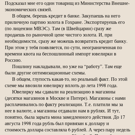
Подсказал мне его один товарищ из Министерства Внешне-
экономических связей.
В общем, берешь кредит в банке. Закупаешь на него
приличную партию золота в Гохране. Экспортируешь его
(по лицензии МВЭС). Там (в Швейцарии) сразу же
продаешь по рыночной цене чистого золота. И, при
необходимости, сразу же можешь возвратить кредит банку.
При этом у тебя появляется, по сути, неограниченная по
времени квота на беспошлинный импорт ювелирки в
Россию.
Пошлину накладывали, но уже на “работу”. Там еще
были другие оптимизационные схемы.
В общем, глупость какая-то, но реальный факт. По этой
схеме мы ввозили ювелирку вплоть до лета 1998 года.
Ювелирку мы сдавали на реализацию в магазины
(десятки магазинов в Москве и Питере). Магазины с нами
расплачивались по факту реализации. Т.е. платили мы за
нее в валюте, а магазины отдавали нам в рублях. И тут,
понятно, была зарыта мина замедленного действия. До 17
августа 1998 года рубль был привязан к доллару и
стоимость доллара составляла 6 рублей. А через пару недель