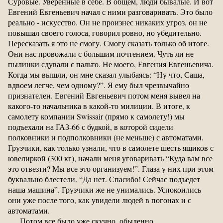
Суровые. Уверенные в себе. В общем, люди бывалые. И вот
Евгений Евгеньевич начал с ними разговаривать. Это было
реально - искусство. Он не произнес никаких угроз, он не
повышал своего голоса, говорил ровно, но убедительно.
Пересказать я это не смогу. Смогу сказать только об итоге.
Они нас провожали с большим почтением. Чуть ли не
пылинки сдували с пальто. Не моего, Евгения Евгеньевича.
Когда мы вышли, он мне сказал улыбаясь: “Ну что, Саша,
вдвоем легче, чем одному?”. Я ему был чрезвычайно
признателен. Евгений Евгеньевич потом меня вывел на
какого-то начальника в какой-то милиции. В итоге, к
самолету компании Swissair (прямо к самолету!) мы
подъехали на ГАЗ-66 с будкой, в которой сидели
полковники и подполковники (не меньше) с автоматами.
Грузчики, как только узнали, что в самолете шесть ящиков с
ювелиркой (300 кг), начали меня уговаривать “Куда вам все
это отвезти? Мы все это организуем!”. Глаза у них при этом
буквально блестели. “Да нет. Спасибо! Сейчас подъедет
наша машина”. Грузчики же не унимались. Успокоились
они уже после того, как увидели людей в погонах и с
автоматами.
Потом все было уже скучно, обыденно.