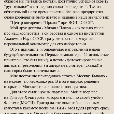
образом мы пытались (кстати, достаточно успешно) скрыть
“ругательное” в тот период слово “кооператив”. Т.е. из
обязательной на то время печати и бланков предприятия
слово кооператив было изъято и название наше звучало так:
“Центр внедрения “Пролог” при ВОИР СССР”.
Мой друг детства - Михаил Пашук - как только узнал
про наш кооператив, а он работал в одном из институтов
Академии Наук СССР, сразу же заказал нам купить
персональный компьютер для его лаборатории.
Это в принципе, и определило направлении нашей
будущей деятельности. Первые компьютеры, 24-игольчатые
принтеры (это был шик!), а потом - фотокопировальные
аппараты (революция!) и лазерные принтеры (сказка!) в
наш город были завезены нами.
Мне постоянно приходилось летать в Москву. Бывало -
на неделе - по несколько раз. В итоге назрело решение
открыть в Москве филиал нашего кооператива.
Для этого были нужны партнеры. Мой выбор пал
на Григора Хачатурова, которого я знал по своей учебе в
Физтехе (МФТИ). Григор на тот момент был военным
(работал в каком-то военном НИИ). Моя идея Григору сразу
же понравилась. Он вообще был очень даже smart-guy. Но