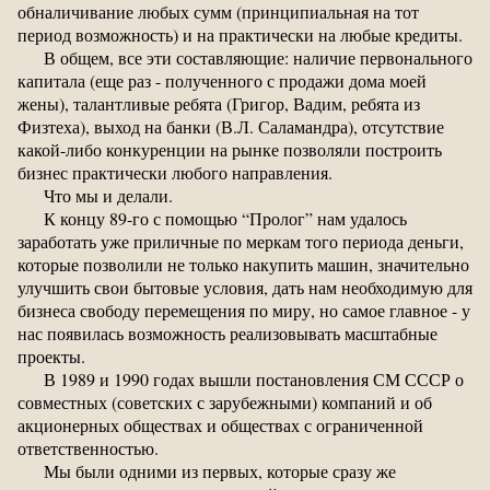
обналичивание любых сумм (принципиальная на тот
период возможность) и на практически на любые кредиты.
В общем, все эти составляющие: наличие первонального
капитала (еще раз - полученного с продажи дома моей
жены), талантливые ребята (Григор, Вадим, ребята из
Физтеха), выход на банки (В.Л. Саламандра), отсутствие
какой-либо конкуренции на рынке позволяли построить
бизнес практически любого направления.
Что мы и делали.
К концу 89-го с помощью “Пролог” нам удалось
заработать уже приличные по меркам того периода деньги,
которые позволили не только накупить машин, значительно
улучшить свои бытовые условия, дать нам необходимую для
бизнеса свободу перемещения по миру, но самое главное - у
нас появилась возможность реализовывать масштабные
проекты.
В 1989 и 1990 годах вышли постановления СМ СССР о
совместных (советских с зарубежными) компаний и об
акционерных обществах и обществах с ограниченной
ответственностью.
Мы были одними из первых, которые сразу же