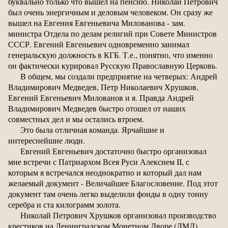
буквально только что вышел на пенсию. Николай Петрович
был очень энергичным и деловым человеком. Он сразу же
вышел на Евгения Евгеньевича Милованова - зам.
министра Отдела по делам религий при Совете Министров
СССР. Евгений Евгеньевич одновременно занимал
генеральскую должность в КГБ. Т.е., понятно, что именно
он фактически курировал Русскую Православную Церковь.
В общем, мы создали предприятие на четверых: Андрей
Владимирович Медведев, Петр Николаевич Хрушков,
Евгений Евгеньевич Милованов и я. Правда Андрей
Владимирович Медведев быстро отошел от наших
совместных дел и мы остались втроем.
Это была отличная команда. Ярчайшие и
интереснейшие люди.
Евгений Евгеньевич достаточно быстро организовал
мне встречи с Патриархом Всея Руси Алексием II, с
которым я встречался неоднократно и который дал нам
желаемый документ - Величайшее Благословение. Под этот
документ там очень легко выделили фонды в одну тонну
серебра и ста килограмм золота.
Николай Петрович Хрушков организовал производство
крестиков на Ленинградском Монетном Дворе (ЛМД).