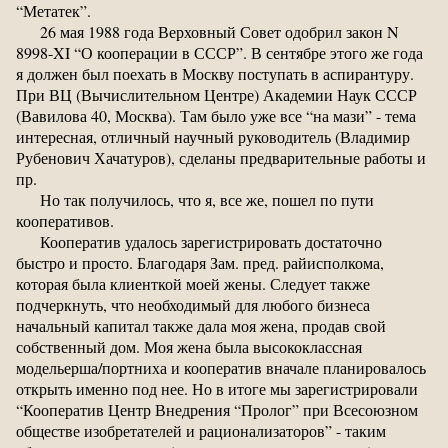
“Метатек”.
26 мая 1988 года Верховный Совет одобрил закон N
8998-XI “О кооперации в СССР”. В сентябре этого же года
я должен был поехать в Москву поступать в аспирантуру.
При ВЦ (Вычислительном Центре) Академии Наук СССР
(Вавилова 40, Москва). Там было уже все “на мази” - тема
интересная, отличный научный руководитель (Владимир
Рубенович Хачатуров), сделаны предварительные работы и
пр.
Но так получилось, что я, все же, пошел по пути
кооперативов.
Кооператив удалось зарегистрировать достаточно
быстро и просто. Благодаря Зам. пред. райисполкома,
которая была клиенткой моей жены. Следует также
подчеркнуть, что необходимый для любого бизнеса
начальный капитал также дала моя жена, продав свой
собственный дом. Моя жена была высококлассная
модельерша/портниха и кооператив вначале планировалось
открыть именно под нее. Но в итоге мы зарегистрировали
“Кооператив Центр Внедрения “Пролог” при Всесоюзном
обществе изобретателей и рационализаторов” - таким