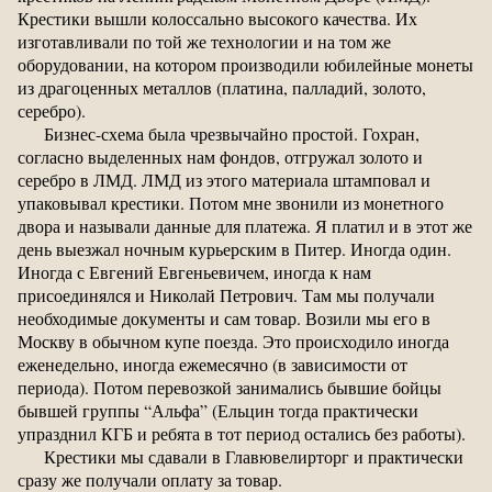
Крестики вышли колоссально высокого качества. Их
изготавливали по той же технологии и на том же
оборудовании, на котором производили юбилейные монеты
из драгоценных металлов (платина, палладий, золото,
серебро).
Бизнес-схема была чрезвычайно простой. Гохран,
согласно выделенных нам фондов, отгружал золото и
серебро в ЛМД. ЛМД из этого материала штамповал и
упаковывал крестики. Потом мне звонили из монетного
двора и называли данные для платежа. Я платил и в этот же
день выезжал ночным курьерским в Питер. Иногда один.
Иногда с Евгений Евгеньевичем, иногда к нам
присоединялся и Николай Петрович. Там мы получали
необходимые документы и сам товар. Возили мы его в
Москву в обычном купе поезда. Это происходило иногда
еженедельно, иногда ежемесячно (в зависимости от
периода). Потом перевозкой занимались бывшие бойцы
бывшей группы “Альфа” (Ельцин тогда практически
упразднил КГБ и ребята в тот период остались без работы).
Крестики мы сдавали в Главювелирторг и практически
сразу же получали оплату за товар.