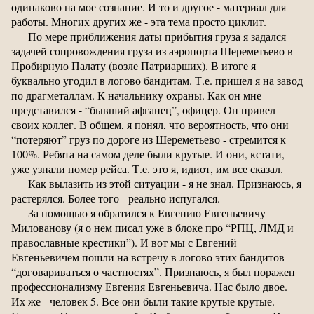
одинаково на мое сознание. И то и другое - материал для
работы. Многих других же - эта тема просто циклит.
По мере приближения даты прибытия груза я задался
задачей сопровождения груза из аэропорта Шереметьево в
Пробирную Палату (возле Патриарших). В итоге я
буквально угодил в логово бандитам. Т.е. пришел я на завод
по драгметаллам. К начальнику охраны. Как он мне
представился - “бывший афганец”, офицер. Он привел
своих коллег. В общем, я понял, что вероятность, что они
“потеряют” груз по дороге из Шереметьево - стремится к
100%. Ребята на самом деле были крутые. И они, кстати,
уже узнали номер рейса. Т.е. это я, идиот, им все сказал.
Как вылазить из этой ситуации - я не знал. Признаюсь, я
растерялся. Более того - реально испугался.
За помощью я обратился к Евгению Евгеньевичу
Милованову (я о нем писал уже в блоке про “РПЦ, ЛМД и
православные крестики”). И вот мы с Евгений
Евгеньевичем пошли на встречу в логово этих бандитов -
“договариваться о частностях”. Признаюсь, я был поражен
профессионализму Евгения Евгеньевича. Нас было двое.
Их же - человек 5. Все они были такие крутые крутые.