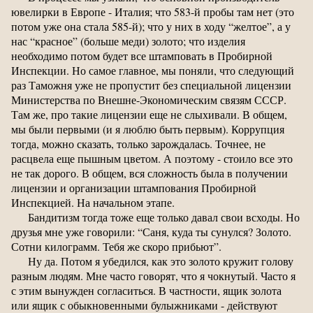
ювелирки в Европе - Италия; что 583-й пробы там нет (это
потом уже она стала 585-й); что у них в ходу “желтое”, а у
нас “красное” (больше меди) золото; что изделия
необходимо потом будет все штамповать в Пробирной
Инспекции. Но самое главное, мы поняли, что следующий
раз Таможня уже не пропустит без специальной лицензии
Министерства по Внешне-Экономическим связям СССР.
Там же, про такие лицензии еще не слыхивали. В общем,
мы были первыми (и я люблю быть первым). Коррупция
тогда, можно сказать, только зарождалась. Точнее, не
расцвела еще пышным цветом. А поэтому - стоило все это
не так дорого. В общем, вся сложность была в получении
лицензии и организации штампования Пробирной
Инспекцией. На начальном этапе.
Бандитизм тогда тоже еще только давал свои всходы. Но
друзья мне уже говорили: “Саня, куда ты сунулся? Золото.
Сотни килограмм. Тебя же скоро прибьют”.
Ну да. Потом я убедился, как это золото кружит голову
разным людям. Мне часто говорят, что я чокнутый. Часто я
с этим вынужден согласиться. В частности, ящик золота
или ящик с обыкновенными булыжниками - действуют