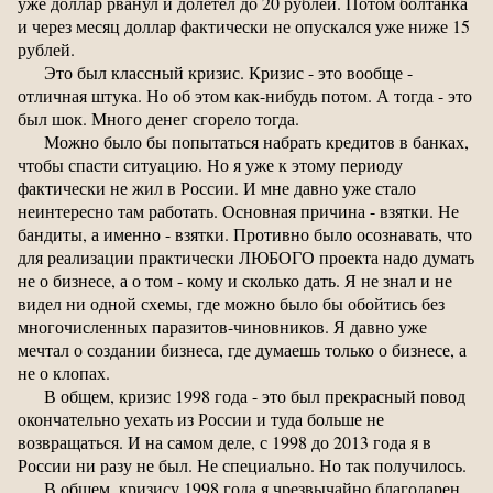
уже доллар рванул и долетел до 20 рублей. Потом болтанка
и через месяц доллар фактически не опускался уже ниже 15
рублей.
Это был классный кризис. Кризис - это вообще -
отличная штука. Но об этом как-нибудь потом. А тогда - это
был шок. Много денег сгорело тогда.
Можно было бы попытаться набрать кредитов в банках,
чтобы спасти ситуацию. Но я уже к этому периоду
фактически не жил в России. И мне давно уже стало
неинтересно там работать. Основная причина - взятки. Не
бандиты, а именно - взятки. Противно было осознавать, что
для реализации практически ЛЮБОГО проекта надо думать
не о бизнесе, а о том - кому и сколько дать. Я не знал и не
видел ни одной схемы, где можно было бы обойтись без
многочисленных паразитов-чиновников. Я давно уже
мечтал о создании бизнеса, где думаешь только о бизнесе, а
не о клопах.
В общем, кризис 1998 года - это был прекрасный повод
окончательно уехать из России и туда больше не
возвращаться. И на самом деле, с 1998 до 2013 года я в
России ни разу не был. Не специально. Но так получилось.
В общем, кризису 1998 года я чрезвычайно благодарен.