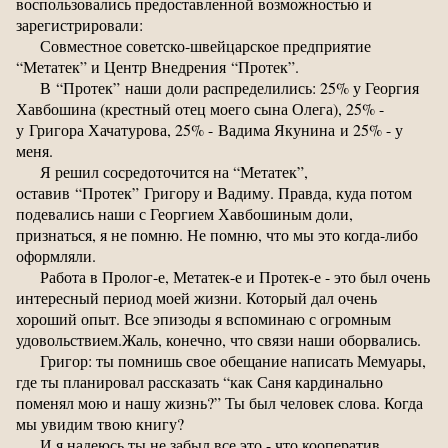
воспользовались предоставленной возможностью и
зарегистрировали:
Совместное советско-швейцарское предприятие
“Метатек” и Центр Внедрения “Протек”.
В “Протек” наши доли распределились: 25% у Георгия
Хавбошина (крестный отец моего сына Олега), 25% -
у Григора Хачатурова, 25% - Вадима Якунина и 25% - у
меня.
Я решил сосредоточится на “Метатек”,
оставив “Протек” Григору и Вадиму. Правда, куда потом
подевались наши с Георгием Хавбошиным доли,
признаться, я не помню. Не помню, что мы это когда-либо
оформляли.
Работа в Пролог-е, Метатек-е и Протек-е - это был очень
интересный период моей жизни. Который дал очень
хороший опыт. Все эпизоды я вспоминаю с огромным
удовольствием.Жаль, конечно, что связи наши оборвались.
Григор: ты помнишь свое обещание написать Мемуары,
где ты планировал рассказать “как Саня кардинально
поменял мою и нашу жизнь?” Ты был человек слова. Когда
мы увидим твою книгу?
И я надеюсь ты не забыл все это - что кооператив