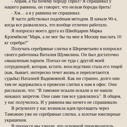
- Абрам, а ты почему бороду сбрил? Я спрашивал у
нашего раввина, он говорит, что нельзя бороды брить!
- Хм… а я у раввина не спрашивал.
Я часто действовал подобным методом. В начале 90-х,
когда все развалилось, это вообще отлично работало.
Я попросил моего друга из Швейцарии Марка
Крэембюля:”Марк, а не мог бы ты мне в Москву выслать 10
кг серебра?”
Получать серебряные слитки в Шереметьево я попросил
своего работника Виталия Шумилина. Он был достаточно
cмышленым парнем. Поехал он туда с другой моей
сотрудницей, которая, кстати, впоследствии стала его тещей
(как, бывает, интересно течет жизнь и переплетаются
судьбы) Наталией Вадимовной. Как ни странно, долго они
там не задержались и привезли слитки к нам в офис. Они
рассказали, что: “В таможне искали-искали и не нашли
никаких запретов. Они сами там все удивлялись”. В общем,
у нас получилось. И у раввина мы ничего не спрашивали.
В результате у нас возникла идея протащить через
Таможню уже не серебряные слитки, а золотые ювелирные
украшения.
В процессе мы узнали, что основной производитель