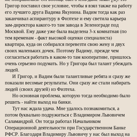
Григор поставил свое условие, чтобы я взял также на работу
его лучшего друга Вадима Якунина. Вадим тогда как раз
заканчивал аспирантуру в Физтехе и ему светила карьера
зам-директора какого-то там завода в Зеленограде под
Москвой. Ему даже уже была выделена 3-х комнатная (по
тем временам - факт высокой оценки специалиста)
квартира, куда он собирался перевезти свою жену и двух
своих маленьких дочек. Поэтому Вадиму, прежде чем
согласиться работать в каком-то там кооперативе, пришлось
очень серьезно подумать. Но у Григора был талант убеждать
людей.
И Григор, и Вадим были талантливые ребята и сразу же
показали весомые результаты. Они сразу же стали набирать
людей (своих друзей) из Физтеха.
Но основная проблема, которую тогда необходимо было
решить - найти выход на банки.
Тут нас ждала удача. Мне удалось познакомиться, а
потом буквально подружиться с Владимиром Львовичем
Саламандрой. Он тогда работал Начальником
Операционной деятельности при Государственном Банке
РФСР. Благодаря Владимиру Львовичу у нас был выход на