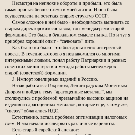
Несмотря на неплохие обороты и прибыли, это была
самая простая бизнес-схема в моей жизни. И она была
осуществлена на остатках старых структур СССР.
Самое сложное в ней было - необходимость выпивать со
старым директорским составом, топ-менеджерами старой
формации. Это была в буквальном смысле пытка. Но и тут я
приобрел хороший опыт - “сачковать” пить.
Как бы то ни было - это был достаточно интересный
проект. В течение которого я познакомился со многими
интересными людьми, понял работу Патриархии и разных
советских министерств и методы работы менеджеров
старой (советской) формации.
3. Импорт ювелирных изделий в Россию.
Начав работать с Гохраном, Ленинградским Монетным
Двором и войдя в тему “драгоценные металлы”, мы
столкнулись с проблемой чрезвычайно высоких акцизов на
изделия из драгоценных металлов, которые еще, к тому же,
“сверху” облагались НДС.
Естественно, встала проблема оптимизации налоговых
схем. И мы начали исследовать различные варианты.
Есть старый еврейский анекдот: