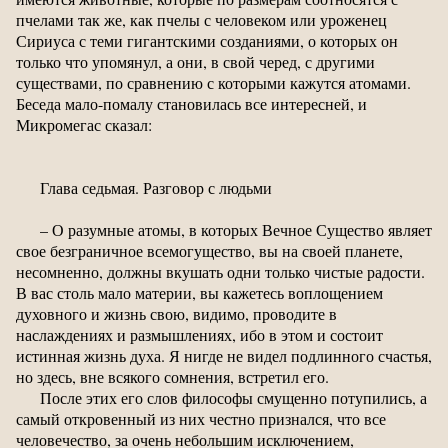
пчелами так же, как пчелы с человеком или уроженец
Сириуса с теми гигантскими созданиями, о которых он
только что упомянул, а они, в свой черед, с другими
существами, по сравнению с которыми кажутся атомами.
Беседа мало-помалу становилась все интересней, и
Микромегас сказал:
Глава седьмая. Разговор с людьми
– О разумные атомы, в которых Вечное Существо являет
свое безграничное всемогущество, вы на своей планете,
несомненно, должны вкушать одни только чистые радости.
В вас столь мало материи, вы кажетесь воплощением
духовного и жизнь свою, видимо, проводите в
наслаждениях и размышлениях, ибо в этом и состоит
истинная жизнь духа. Я нигде не видел подлинного счастья,
но здесь, вне всякого сомнения, встретил его.
После этих его слов философы смущенно потупились, а
самый откровенный из них честно признался, что все
человечество, за очень небольшим исключением,