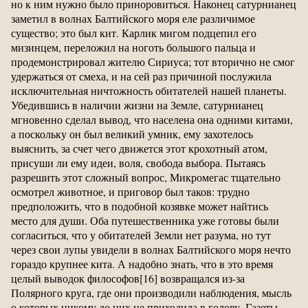
но к ним нужно было приноровиться. Наконец сатурнианец
заметил в волнах Балтийского моря еле различимое
существо; это был кит. Карлик мигом подцепил его
мизинцем, переложил на ноготь большого пальца и
продемонстрировал жителю Сириуса; тот вторично не смог
удержаться от смеха, и на сей раз причиной послужила
исключительная ничтожность обитателей нашей планеты.
Убедившись в наличии жизни на Земле, сатурнианец
мгновенно сделал вывод, что населена она одними китами,
а поскольку он был великий умник, ему захотелось
выяснить, за счет чего движется этот крохотный атом,
присуши ли ему идеи, воля, свобода выбора. Пытаясь
разрешить этот сложный вопрос, Микромегас тщательно
осмотрел животное, и приговор был таков: трудно
предположить, что в подобной козявке может найтись
место для души. Оба путешественника уже готовы были
согласиться, что у обитателей Земли нет разума, но тут
через свои лупы увидели в волнах Балтийского моря нечто
гораздо крупнее кита. А надобно знать, что в это время
целый выводок философов[16] возвращался из-за
Полярного круга, где они производили наблюдения, мысль
о которых никому до них не приходила в голову. Газеты