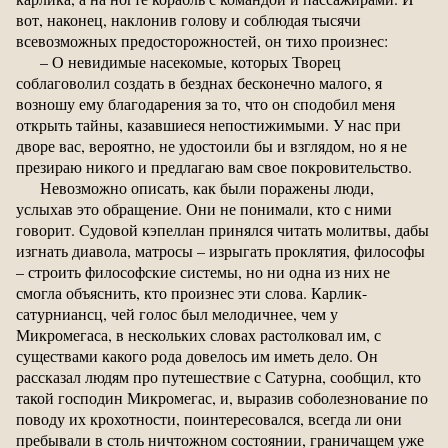
вот, наконец, наклонив голову и соблюдая тысячи
всевозможных предосторожностей, он тихо произнес:
– О невидимые насекомые, которых Творец
соблаговолил создать в безднах бесконечно малого, я
возношу ему благодарения за то, что он сподобил меня
открыть тайны, казавшиеся непостижимыми. У нас при
дворе вас, вероятно, не удостоили бы и взглядом, но я не
презираю никого и предлагаю вам свое покровительство.
Невозможно описать, как были поражены люди,
услыхав это обращение. Они не понимали, кто с ними
говорит. Судовой кэпеллан принялся читать молитвы, дабы
изгнать диавола, матросы – изрыгать проклятия, философы
– строить философские системы, но ни одна из них не
смогла объяснить, кто произнес эти слова. Карлик-
сатурниансц, чей голос был мелодичнее, чем у
Микромегаса, в нескольких словах растолковал им, с
существами какого рода довелось им иметь дело. Он
рассказал людям про путешествие с Сатурна, сообщил, кто
такой господин Микромегас, и, выразив соболезнование по
поводу их крохотности, поинтересовался, всегда ли они
пребывали в столь ничтожном состоянии, граничащем уже