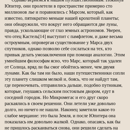
Юпитер, они пролетели в пространстве примерно сто
миллионов лье и поравнялись с Марсом, который, как
известно, пятикратно меньше нашей крохотной планеты;
они обнаружили, что вокруг него обращаются две луны,
правда, ускользающие от глаз земных астрономов. Уверен,
что отец Кастель[14] выступит с памфлетом, и даже весьма
остроумным, опровергая существование у Марса двух
спутников, однако позволю себе сослаться на тех, кто
привык делать умозаключения при помощи аналогии. Этим
умнейшим философам ясно, что Марс, который так удален
от Солнца, вряд ли бы смог обойтись менее, чем двумя
лунами. Как бы там ни было, наши путешественники сопли
эту планету слишком мелкой и, боясь, что не найдут там,
где переночевать, отправились дальше, подобно путникам,
которые, гнушаясь сельским постоялым двором, едут в
соседний городок. Но Микромегас и его друг скоро
раскаялись в своем решении. Они летели уже довольно
долго, но ничего не нашли. Наконец заметили какое-то
слабое мерцание: это была Земля, и после Юпитера она
показалась им довольно жалкой. Однако, опасаясь, как бы
не пришлось раскаиваться снова, они решили сделать на