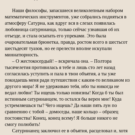
Наши философы, запасшиеся великолепным набором
математических инструментов, уже собрались подняться в
атмосферу Сатурна, как вдруг вся в слезах появилась
любовница сатурнианца, только сейчас узнавшая об их
отъезде, и стала осыпать его упреками. Это была
очаровательмая брюнетка, правда, ростом всего в шестьсот
шестьдесят туазов, но ее прелести вполне искупали
миниатюрность.
– О жестокосердый! – вскричала она. – Полтора
тысячелетия противилась я тебе и лишь сто лет назад
согласилась уступить и пала в твои объятия, а ты уже
покидаешь меня ради путешествия с каким-то великаном из
другого мира! Я не удерживаю тебя, ибо ты никогда не
ведал любви! Ты ищешь только новизны! Когда б ты был
истинным сатурнианцем, то остался бы верен мне! Куда
устремляешься ты? Чего ищешь? Да наши пять лун по
сравнению с тобой – домоседы, наше кольцо – образец
постоянства! Конец, конец всему! Я больше никого не
смогу полюбить!
Сатурнианец заключил ее в объятия, расцеловал и, хотя