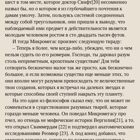
шест в том месте, которое доктор Свифт[20] несомненно
назвал бы, но о котором я из глубочайшего почтения к
дамам умолчу. Затем, пользуясь системой соединенных
между собой треугольников, они пришли к выводу, что
наблюдаемый ими предмет в действительности является
молодым человеком ростом в сто двадцать тысяч футов.
И тогда Микромегас произнес следующую тираду:
– Теперь я более, чем когда-либо, убежден, что ни о чем
нельзя судить по его размерам. Господи, ты даровал разум
столь неприметным, крохотным существам! Для тебя
сотворить бесконечно малое так же просто, как бесконечно
большое, и если возможны существа еще меньше этих, то
они вполне могут разумом превосходить те величественные
твои создания, которых я встречал на далеких звездах и
которые способны своей ступней накрыть эту планету.
На это один из философов сказал ему, что он может не
сомневаться в существовании разумных тварей, которые
гораздо меньше человека. Он поведал Микромегасу про
пчел, но отнюдь не мифические истории Вергилия[21], а то,
что открыл Сваммердам [22] и подтвердил анатомическими
исследованиями Реомюр [23]. А под конец добавил, что
имеются животные, которые по размерам соотносятся с