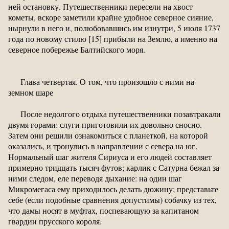
ней остановку. Путешественники пересели на хвост
кометы, вскоре заметили крайне удобное северное сияние,
нырнули в него и, полюбовавшись им изнутри, 5 июля 1737
года по новому стилю [15] прибыли на Землю, а именно на
северное побережье Балтийского моря.
Глава четвертая. О том, что произошло с ними на
земном шаре
После недолгого отдыха путешественники позавтракали
двумя горами: слуги приготовили их довольно сносно.
Затем они решили ознакомиться с планеткой, на которой
оказались, и тронулись в направлении с севера на юг.
Нормальный шаг жителя Сириуса и его людей составляет
примерно тридцать тысяч футов; карлик с Сатурна бежал за
ними следом, еле переводя дыхание: на один шаг
Микромегаса ему приходилось делать дюжину; представьте
себе (если подобные сравнения допустимы) собачку из тех,
что дамы носят в муфтах, поспевающую за капитаном
гвардии прусского короля.