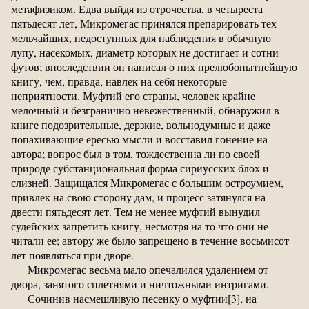
метафизиком. Едва выйдя из отрочества, в четыреста
пятьдесят лет, Микромегас принялся препарировать тех
мельчайших, недоступных для наблюдения в обычную
лупу, насекомых, диаметр которых не достигает и сотни
футов; впоследствии он написал о них прелюбопытнейшую
книгу, чем, правда, навлек на себя некоторые
неприятности. Муфтий его страны, человек крайне
мелочный и безгранично невежественный, обнаружил в
книге подозрительные, дерзкие, вольнодумные и даже
попахивающие ересью мысли и восставил гонение на
автора; вопрос был в том, тождественна ли по своей
природе субстанциональная форма сириусских блох и
слизней. Защищался Микромегас с большим остроумием,
привлек на свою сторону дам, и процесс затянулся на
двести пятьдесят лет. Тем не менее муфтий вынудил
судейских запретить книгу, несмотря на то что они не
читали ее; автору же было запрещено в течение восьмисот
лет появляться при дворе.
Микромегас весьма мало опечалился удалением от
двора, занятого сплетнями и ничтожными интригами.
Сочинив насмешливую песенку о муфтии[3], на