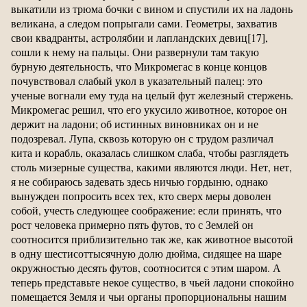
выкатили из трюма бочки с вином и спустили их на ладонь
великана, а следом попрыгали сами. Геометры, захватив
свои квадранты, астролябии и лапландских девиц[17],
сошли к нему на пальцы. Они развернули там такую
бурную деятельность, что Микромегас в конце концов
почувствовал слабый укол в указательный палец: это
ученые вогнали ему туда на целый фут железный стержень.
Микромегас решил, что его укусило животное, которое он
держит на ладони; об истинных виновниках он и не
подозревал. Лупа, сквозь которую он с трудом различал
кита и корабль, оказалась слишком слаба, чтобы разглядеть
столь мизерные существа, какими являются люди. Нет, нет,
я не собираюсь задевать здесь ничью гордыню, однако
вынужден попросить всех тех, кто сверх меры доволен
собой, учесть следующее соображение: если принять, что
рост человека примерно пять футов, то с Землей он
соотносится приблизительно так же, как животное высотой
в одну шестисоттысячную долю дюйма, сидящее на шаре
окружностью десять футов, соотносится с этим шаром. А
теперь представьте некое существо, в чьей ладони спокойно
помещается Земля и чьи органы пропорциональны нашим