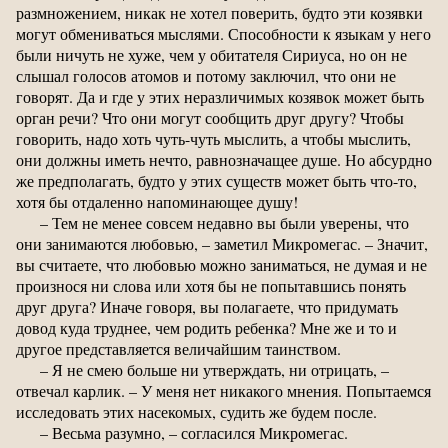
размножением, никак не хотел поверить, будто эти козявки
могут обмениваться мыслями. Способности к языкам у него
были ничуть не хуже, чем у обитателя Сириуса, но он не
слышал голосов атомов и потому заключил, что они не
говорят. Да и где у этих неразличимых козявок может быть
орган речи? Что они могут сообщить друг другу? Чтобы
говорить, надо хоть чуть-чуть мыслить, а чтобы мыслить,
они должны иметь нечто, равнозначащее душе. Но абсурдно
же предполагать, будто у этих существ может быть что-то,
хотя бы отдаленно напоминающее душу!
– Тем не менее совсем недавно вы были уверены, что
они занимаются любовью, – заметил Микромегас. – Значит,
вы считаете, что любовью можно заниматься, не думая и не
произнося ни слова или хотя бы не попытавшись понять
друг друга? Иначе говоря, вы полагаете, что придумать
довод куда труднее, чем родить ребенка? Мне же и то и
другое представляется величайшим таинством.
– Я не смею больше ни утверждать, ни отрицать, –
отвечал карлик. – У меня нет никакого мнения. Попытаемся
исследовать этих насекомых, судить же будем после.
– Весьма разумно, – согласился Микромегас.