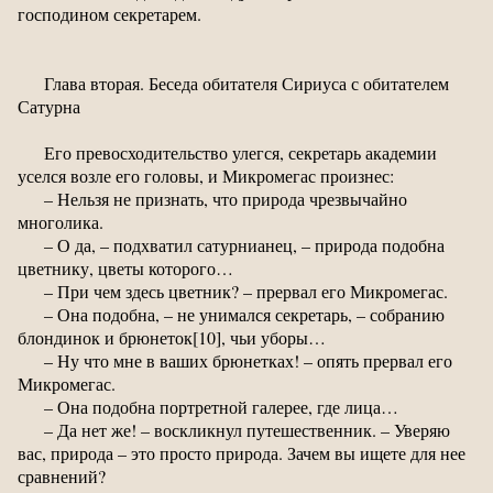
господином секретарем.
Глава вторая. Беседа обитателя Сириуса с обитателем
Сатурна
Его превосходительство улегся, секретарь академии
уселся возле его головы, и Микромегас произнес:
– Нельзя не признать, что природа чрезвычайно
многолика.
– О да, – подхватил сатурнианец, – природа подобна
цветнику, цветы которого…
– При чем здесь цветник? – прервал его Микромегас.
– Она подобна, – не унимался секретарь, – собранию
блондинок и брюнеток[10], чьи уборы…
– Ну что мне в ваших брюнетках! – опять прервал его
Микромегас.
– Она подобна портретной галерее, где лица…
– Да нет же! – воскликнул путешественник. – Уверяю
вас, природа – это просто природа. Зачем вы ищете для нее
сравнений?