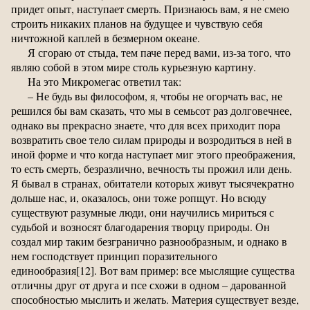
придет опыт, наступает смерть. Признаюсь вам, я не смею
строить никаких планов на будущее и чувствую себя
ничтожной каплей в безмерном океане.
Я сгораю от стыда, тем паче перед вами, из-за того, что
являю собой в этом мире столь курьезную картину.
На это Микромегас ответил так:
– Не будь вы философом, я, чтобы не огорчать вас, не
решился бы вам сказать, что мы в семьсот раз долговечнее,
однако вы прекрасно знаете, что для всех приходит пора
возвратить свое тело силам природы и возродиться в ней в
иной форме и что когда наступает миг этого преображения,
то есть смерть, безразлично, вечность ты прожил или день.
Я бывал в странах, обитатели которых живут тысячекратно
дольше нас, и, оказалось, они тоже ропщут. Но всюду
существуют разумные люди, они научились мириться с
судьбой и возносят благодарения творцу природы. Он
создал мир таким безгранично разнообразным, и однако в
нем господствует принцип поразительного
единообразия[12]. Вот вам пример: все мыслящие существа
отличны друг от друга и псе схожи в одном – дарованной
способностью мыслить и желать. Материя существует везде,