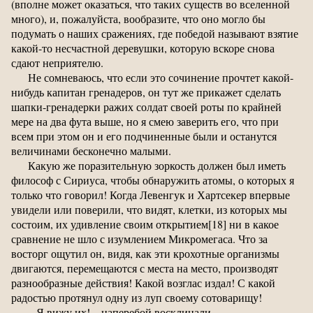
(вполне может оказаться, что таких существ во вселенной
много), и, пожалуйста, вообразите, что оно могло бы
подумать о наших сражениях, где победой называют взятие
какой-то несчастной деревушки, которую вскоре снова
сдают неприятелю.
Не сомневаюсь, что если это сочинение прочтет какой-
нибудь капитан гренадеров, он тут же прикажет сделать
шапки-гренадерки ражих солдат своей роты по крайней
мере на два фута выше, но я смею заверить его, что при
всем при этом он и его подчиненные были и останутся
величинами бесконечно малыми.
Какую же поразительную зоркость должен был иметь
философ с Сириуса, чтобы обнаружить атомы, о которых я
только что говорил! Когда Левенгук и Хартсекер впервые
увидели или поверили, что видят, клетки, из которых мы
состоим, их удивление своим открытием[18] ни в какое
сравнение не шло с изумлением Микромегаса. Что за
восторг ощутил он, видя, как эти крохотные организмы
двигаются, перемещаются с места на место, производят
разнообразные действия! Какой возглас издал! С какой
радостью протянул одну из луп своему сотоварищу!
– Я вижу их! – наперебой восклицали