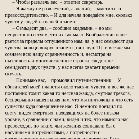
– Чтобы развлечь вас, – ответил секретарь.
– Я жажду не развлечений, а знаний, – заметил его
превосходительство. – И для начала поведайте мне, сколько
чувств у людей на вашей планете.
– Семьдесят два, – сообщил академик, – но мы
непрестанно сетуем, что их так мало. Воображение наше
рвется за пределы отпущенного нам; да, у нас семьдесят два
чувства, кольцо вокруг планеты, пять лун[11], и все же мы
сознаем всю нашу ограниченность и, несмотря на
пытливость и многочисленные страсти, следствие
семидесяти двух чувств, у нас всегда хватает времени
скучать.
– Понимаю вас, – промолвил путешественник. – У
обитателей моей планеты около тысячи чувств, и все же нас
постоянно томит какая-то неясная жажда, смутная тревога,
беспрерывно нашептывая нам, что мы ничтожны и что есть
существа куда совершеннее нас. Я немного поездил по
свету, видел смертных, находящихся на более низком
уровне, в сравнении с нами, видел и тех, что намного нас
превосходят, но таких, чьи желания совпадали бы с
насущными потребностями, а потребности с
возможностями их удовлетворения, не встречал. Быть