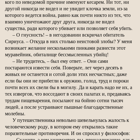
кого по неведомой причине именуют кесарем. Ни тот, ни
другой никогда не видел и не увидит клочка земли, из-за
которого ведется война, равно как почти никто из тех, что
взаимно уничтожают друг друга, никогда не видел
существа, ради которого убивает или позволяет себя убить.
– О гнусность! – в негодовании вскричал обитатель
Сириуса. – Откуда в них столько неистовой злобы? У меня
возникает желание несколькими пинками разнести этот
муравейник, обиталище бессмысленных убийц!
– Не трудитесь, – был ему ответ. – Они сами
постараются извести себя. Поверьте, лет через десять в
живых не останется и сотой доли этих несчастных; даже
если бы они не прибегли к оружию, голод, труд и пороки
почти всех их свели бы в могилу. Да и карать надо не их, а
тех извергов, что восседают в своих палатах и, предаваясь
трудам пищеварения, посылают на бойню сотни тысяч
людей, а после устраивают пышные благодарственные
молебны.
У путешественника невольно шевельнулась жалость к
человеческому роду, в котором ему открылись такие
поразительные противоречия. И он спросил у философов:
– Скажите, а чем занимаетесь вы, принадлежащие, как я