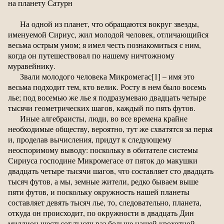
на планету Сатурн
На одной из планет, что обращаются вокруг звезды,
именуемой Сириус, жил молодой человек, отличающийся
весьма острым умом; я имел честь познакомиться с ним,
когда он путешествовал по нашему ничтожному
муравейнику.
Звали молодого человека Микромегас[1] – имя это
весьма подходит тем, кто велик. Росту в нем было восемь
лье; под восемью же лье я подразумеваю двадцать четыре
тысячи геометрических шагов, каждый по пять футов.
Иные алгебраисты, люди, во все времена крайне
необходимые обществу, вероятно, тут же схватятся за перья
и, проделав вычисления, придут к следующему
неоспоримому выводу: поскольку в обитателе системы
Сириуса господине Микромегасе от пяток до макушки
двадцать четыре тысячи шагов, что составляет сто двадцать
тысяч футов, а мы, земные жители, редко бываем выше
пяти футов, и поскольку окружность нашей планеты
составляет девять тысяч лье, то, следовательно, планета,
откуда он происходит, по окружности в двадцать Дин
миллион шестьсот тысяч раз больше нашей крохотной