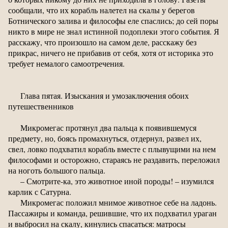
сообщали, что их корабль налетел на скалы у берегов
Ботнического залива и философы еле спаслись; до сей поры
никто в мире не знал истинной подоплеки этого события. Я
расскажу, что произошло на самом деле, расскажу без
прикрас, ничего не прибавив от себя, хотя от историка это
требует немалого самоотречения.
Глава пятая. Изыскания и умозаключения обоих
путешественников
Микромегас протянул два пальца к появившемуся
предмету, но, боясь промахнуться, отдернул, развел их,
свел, ловко подхватил корабль вместе с плывущими на нем
философами и осторожно, стараясь не раздавить, переложил
на ноготь большого пальца.
– Смотрите-ка, это животное иной породы! – изумился
карлик с Сатурна.
Микромегас положил мнимое животное себе на ладонь.
Пассажиры и команда, решившие, что их подхватил ураган
и выбросил на скалу, кинулись спасаться: матросы