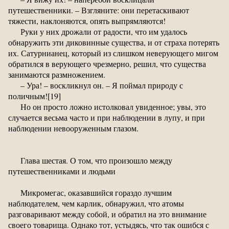
путешественники. – Взгляните: они перетаскивают
тяжести, наклоняются, опять выпрямляются!
Руки у них дрожали от радости, что им удалось
обнаружить эти диковинные существа, и от страха потерять
их. Сатурнианец, который из слишком неверующего мигом
обратился в верующего чрезмерно, решил, что существа
занимаются размножением.
– Ура! – воскликнул он. – Я поймал природу с
поличным![19]
Но он просто ложно истолковал увиденное; увы, это
случается весьма часто и при наблюдении в лупу, и при
наблюдении невооруженным глазом.
Глава шестая. О том, что произошло между
путешественниками и людьми
Микромегас, оказавшийся гораздо лучшим
наблюдателем, чем карлик, обнаружил, что атомы
разговаривают между собой, и обратил на это внимание
своего товарища. Однако тот, устыдясь, что так ошибся с