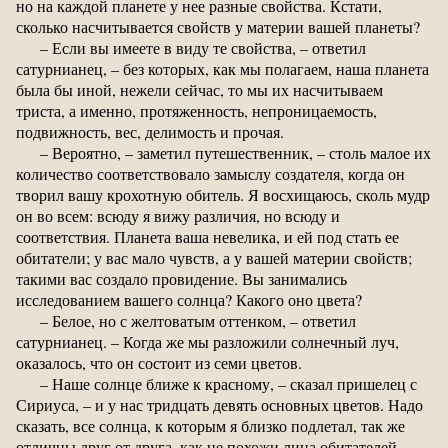
но на каждой планете у нее разные свойства. Кстати,
сколько насчитывается свойств у материи вашей планеты?
– Если вы имеете в виду те свойства, – ответил
сатурнианец, – без которых, как мы полагаем, наша планета
была бы иной, нежели сейчас, то мы их насчитываем
триста, а именно, протяженность, непроницаемость,
подвижность, вес, делимость и прочая.
– Вероятно, – заметил путешественник, – столь малое их
количество соответствовало замыслу создателя, когда он
творил вашу крохотную обитель. Я восхищаюсь, сколь мудр
он во всем: всюду я вижу различия, но всюду и
соответствия. Планета ваша невелика, и ей под стать ее
обитатели; у вас мало чувств, а у вашей материи свойств;
такими вас создало провидение. Вы занимались
исследованием вашего солнца? Какого оно цвета?
– Белое, но с желтоватым оттенком, – ответил
сатурнианец. – Когда же мы разложили солнечный луч,
оказалось, что он состоит из семи цветов.
– Наше солнце ближе к красному, – сказал пришелец с
Сириуса, – и у нас тридцать девять основных цветов. Надо
сказать, все солнца, к которым я близко подлетал, так же
отличны друг от друга, как не похожи лица обитателей