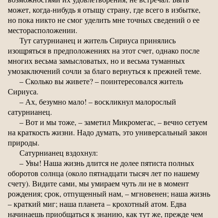
может, когда-нибудь я отыщу страну, где всего в избытке,
но пока никто не смог уделить мне точных сведений о ее
месторасположении.
Тут сатурнианец и житель Сириуса принялись
изощряться в предположениях на этот счет, однако после
многих весьма замысловатых, но и весьма туманных
умозаключений сочли за благо вернуться к прежней теме.
– Сколько вы живете? – поинтересовался житель
Сириуса.
– Ах, безумно мало! – воскликнул малорослый
сатурнианец.
– Вот и мы тоже, – заметил Микромегас, – вечно сетуем
на краткость жизни. Надо думать, это универсальный закон
природы.
Сатурнианец вздохнул:
– Увы! Наша жизнь длится не долее пятиста полных
оборотов солнца (около пятнадцати тысяч лет по нашему
счету). Видите сами, мы умираем чуть ли не в момент
рождения; срок, отпущенный нам, – мгновенен; наша жизнь
– краткий миг; наша планета – крохотный атом. Едва
начинаешь приобщаться к знанию, как тут же, прежде чем