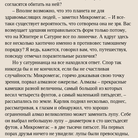
согласятся обитать на ней?
– Вполне возможно, что это планета не для
здравомыслящих людей, – заметил Микромегас. – И все-
таки существует вероятность, что сотворена она не зря. Вас
возмущает здешняя неправильность форм только потому,
что на Юпитере и Сатурне все по линеечке. А вдруг здесь
все несколько хаотично именно в противовес тамошнему
порядку? Я ведь, кажется, говорил вам, что, путешествуя,
повсюду отмечал поразительные различия?
Но у сатурнианца на все находился ответ. Спор так
никогда бы и не кончился, если бы не счастливая
случайность: Микромегас, горячо доказывая свою точку
зрения, порвал алмазное ожерелье. Алмазы – прекрасные
камешки разной величины, самый большой из которых
весил четыреста фунтов, а самый маленький пятьдесят, –
рассыпались по земле. Карлик поднял несколько, поднес,
рассматривая, к глазам и обнаружил, что хорошо
ограненный алмаз великолепно может заменить лупу. Себе
он выбрал небольшую лупу – диаметром в сто шестьдесят
футов, а Микромегас – в две тысячи пятьсот. На первых
порах друзья ничего не увидели: лупы были превосходны,