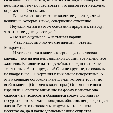
вежливо дал ему почувствовать, что вывод этот несколько
опрометчив. Он сказал:
– Ваши маленькие глаза не видят звезд пятидесятой
величины, которые я вижу совершенно отчетливо.
Неужели же вы на этом основании придете к выводу,
что этих звезд не существует?
– Но я же ощупывал! – настаивал карлик.
– У вас недостаточно чуткие пальцы, – ответил
Микромегас.
– И устроена эта планета скверно, – успорствовал
карлик, – все на ней неправильной формы, все нелепо, все
хаотично. Взгляните на эти ручейки: ни один из них не
течет прямо. А эти прудочки! Они не круглые, не овальные,
не квадратные… Очертания у них самые невероятные. А
эти маленькие остроконечные штуки, которые торчат по
всей планете! (Он имел в виду горы.) Они мне все ноги
изранили. Обратите внимание на форму планеты: она
сплюснута у полюсов и обращается вокруг Солнца так
несуразно, что климат в полярных областях непригоден для
жизни. Все это позволяет мне думать, что планета
необитаема, да и какие здравомыслящие существа