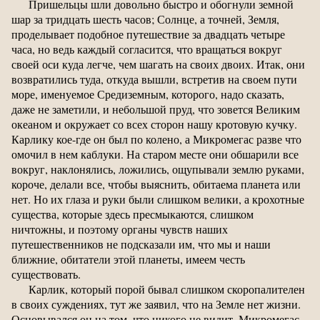
Пришельцы шли довольно быстро и обогнули земной
шар за тридцать шесть часов; Солнце, а точней, Земля,
проделывает подобное путешествие за двадцать четыре
часа, но ведь каждый согласится, что вращаться вокруг
своей оси куда легче, чем шагать на своих двоих. Итак, они
возвратились туда, откуда вышли, встретив на своем пути
море, именуемое Средиземным, которого, надо сказать,
даже не заметили, и небольшой пруд, что зовется Великим
океаном и окружает со всех сторон нашу кротовую кучку.
Карлику кое-где он был по колено, а Микромегас разве что
омочил в нем каблуки. На старом месте они обшарили все
вокруг, наклонялись, ложились, ощупывали землю руками,
короче, делали все, чтобы выяснить, обитаема планета или
нет. Но их глаза и руки были слишком велики, а крохотные
существа, которые здесь пресмыкаются, слишком
ничтожны, и поэтому органы чувств наших
путешественников не подсказали им, что мы и наши
ближние, обитатели этой планеты, имеем честь
существовать.
Карлик, который порой бывал слишком скоропалителен
в своих суждениях, тут же заявил, что на Земле нет жизни.
Основывался он на том, что никого не видит. Микромегас