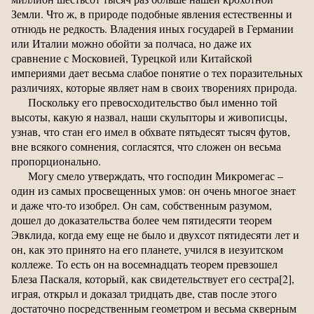
Земли. Что ж, в природе подобные явления естественны и
отнюдь не редкость. Владения иных государей в Германии
или Италии можно обойти за полчаса, но даже их
сравнение с Московией, Турецкой или Китайской
империями дает весьма слабое понятие о тех поразительных
различиях, которые являет нам в своих творениях природа.
Поскольку его превосходительство был именно той
высоты, какую я назвал, наши скульпторы и живописцы,
узнав, что стан его имел в обхвате пятьдесят тысяч футов,
вне всякого сомнения, согласятся, что сложен он весьма
пропорционально.
Могу смело утверждать, что господин Микромегас –
один из самых просвещенных умов: он очень многое знает
и даже что-то изобрел. Он сам, собственным разумом,
дошел до доказательства более чем пятидесяти теорем
Эвклида, когда ему еще не было и двухсот пятидесяти лет и
он, как это принято на его планете, учился в иезуитском
коллеже. То есть он на восемнадцать теорем превзошел
Блеза Паскаля, который, как свидетельствует его сестра[2],
играя, открыл и доказал тридцать две, став после этого
достаточно посредственным геометром и весьма скверным