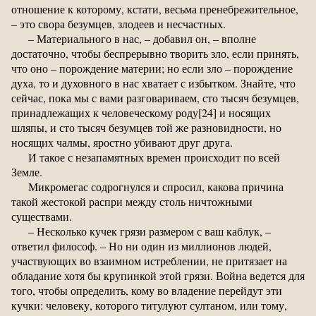
отношение к которому, кстати, весьма пренебрежительное,
– это свора безумцев, злодеев и несчастных.
– Материального в нас, – добавил он, – вполне
достаточно, чтобы беспрерывно творить зло, если принять,
что оно – порождение материи; но если зло – порождение
духа, то и духовного в нас хватает с избытком. Знайте, что
сейчас, пока мы с вами разговариваем, сто тысяч безумцев,
принадлежащих к человеческому роду[24] и носящих
шляпы, и сто тысяч безумцев той же разновидности, но
носящих чалмы, яростно убивают друг друга.
И такое с незапамятных времен происходит по всей
Земле.
Микромегас содрогнулся и спросил, какова причина
такой жестокой распри между столь ничтожными
существами.
– Несколько кучек грязи размером с ваш каблук, –
ответил философ. – Но ни один из миллионов людей,
участвующих во взаимном истреблении, не притязает на
обладание хотя бы крупинкой этой грязи. Война ведется для
того, чтобы определить, кому во владение перейдут эти
кучки: человеку, которого титулуют султаном, или тому,