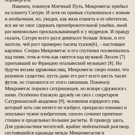
Наконец, покинув Млечный Путь, Микромегас прибыл
на планету Сатурн. И хотя он привык сталкиваться с новым
и необычным, но, увидев, как мала планета и ее обитатели,
все же не смог сдержать пренебрежительной улыбки, иной
раз мимовольно проскальзывающей и у мудрецов. И правду
сказать, Сатурн всего раз в девятьсот больше Земли, и его
жители, чей рост примерно тысяча туазов[6], – настоящие
карлики. Сперва Микромегас и его спутники посмеивались
над ними, точь-в-точь как смеется над музыкой Люлли [7]
приехавший во Францию итальянский музыкант [8]. Но
будучи весьма здравомыслящ, Микромегас скоро понял, что
разумное существо, пусть даже его рост всего шесть тысяч
футов, не становится от этого смешным. Поначалу
Микромегас поразил сатурнианцев, но вскоре сдружился с
ними. Особенно близкую дружбу он свел с секретарем
Сатурнианской академии [9], человеком изрядного ума,
который хоть сам ничего не изобрел, прекрасно понимал и
описывал чужие изобретения, сносно сочинял приятные
стишки и проделывал большие расчеты. Я приведу здесь,
Для удовольствия читателей, крайне любопытный разговор,
состоявшийся однажды между Микромегасом и