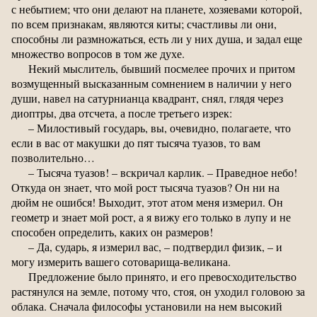
с небытием; что они делают на планете, хозяевами которой,
по всем признакам, являются киты; счастливы ли они,
способны ли размножаться, есть ли у них душа, и задал еще
множество вопросов в том же духе.
Некий мыслитель, бывший посмелее прочих и притом
возмущенный высказанным сомнением в наличии у него
души, навел на сатурнианца квадрант, снял, глядя через
диоптры, два отсчета, а после третьего изрек:
– Милостивый государь, вы, очевидно, полагаете, что
если в вас от макушки до пят тысяча туазов, то вам
позволительно…
– Тысяча туазов! – вскричал карлик. – Праведное небо!
Откуда он знает, что мой рост тысяча туазов? Он ни на
дюйм не ошибся! Выходит, этот атом меня измерил. Он
геометр и знает мой рост, а я вижу его только в лупу и не
способен определить, каких он размеров!
– Да, сударь, я измерил вас, – подтвердил физик, – и
могу измерить вашего сотоварища-великана.
Предложение было принято, и его превосходительство
растянулся на земле, потому что, стоя, он уходил головою за
облака. Сначала философы установили на нем высокий