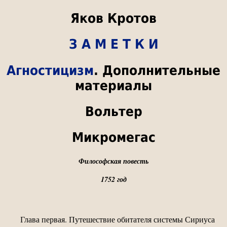
Яков Кротов
З А М Е Т К И
Агностицизм
. Дополнительные
материалы
Вольтер
Микромегас
Философская повесть
1752 год
Глава первая. Путешествие обитателя системы Сириуса