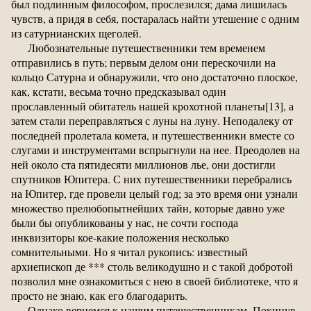
был подлинным философом, прослезился; дама лишилась
чувств, а придя в себя, постаралась найти утешение с одним
из сатурнианских щеголей.
Любознательные путешественники тем временем
отправились в путь; первым делом они перескочили на
кольцо Сатурна и обнаружили, что оно достаточно плоское,
как, кстати, весьма точно предсказывал один
прославленный обитатель нашей крохотной планеты[13], а
затем стали переправляться с луны на луну. Неподалеку от
последней пролетала комета, и путешественники вместе со
слугами и инструментами вспрыгнули на нее. Преодолев на
ней около ста пятидесяти миллионов лье, они достигли
спутников Юпитера. С них путешественники перебрались
на Юпитер, где провели целый год; за это время они узнали
множество прелюбопытнейших тайн, которые давно уже
были бы опубликованы у нас, не сочти господа
инквизиторы кое-какие положения несколько
сомнительными. Но я читал рукопись: известный
архиепископ де *** столь великодушно и с такой добротой
позволил мне ознакомиться с нею в своей библиотеке, что я
просто не знаю, как его благодарить.
Однако вернемся к нашим путешественникам. Покинув