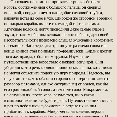
Он извлек ножницы и принялся стричь себе ногти;
ноготь, обстриженный с большого пальца, он свернул
воронкой, соорудив нечто наподобие слуховой трубки,
каковую вставил себе в ухо. Широкой же стороной воронки
он накрыл корабль вместе с командой и философами.
Круговые волокна ногтя проводили даже самые слабые
звуки, и таким образом великан-философ благодаря своей
изобретательности прекрасно слышал жужжание крохотных
насекомых. Часа через два-три он уже различал слова и в
конце концов стал понимать по-французски. Карлик достиг
того же, правда, с большим трудом. Изумление
путешественников возрастало с каждой секундой. Они
убедились, что речь козявок вполне осмысленна, хотя никак
не могли объяснить подобную игру природы. Надеюсь, вы
не усомнитесь, что оба они сгорали от нетерпения завязать
разговор с атомами, однако сатурнианец опасался, как бы
его громоподобный голос, а тем паче голос Микромегаса,
не оглушил их, после чего, разумеется, ни о каком
взаимопонимании не будет и речи. Путешественники взяли
в рот по небольшой зубочистке, а острые их концы
приблизили к кораблю. Микромегас на коленях держал
карлика, а на ногте корабль с командой и пассажирами. И