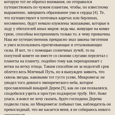
которую тот не обратил внимания, он отправился
путешествовать по чужим планетам, чтобы, по известному
выражению, завершить образование ума и сердца [4]. Те,
что путешествуют в почтовых каретах или берлинах,
несомненно, будут немало изумлены экипажами, которые в
ходу у обитателей иных миров: ведь мы, живущие на комке
грязи, способны воспринимать только то, к чему привычны.
Наш же путешественник прекрасно знал законы тяготения
и умел использовать притягивающие и отталкивающие
силы. И вот, то с помощью солнечных лучей, то на
попутной комете он вместе со своими слугами перелетал с
планеты на планету, подобно тому как перепархивает с
ветки на ветку птица. Таким способом он за недолгий срок
облетел весь Млечный Путь, но я вынужден заявить, что
сквозь звезды, каковыми тот густо усеян, Микромегас не
увидел того дивного эмпирического неба, которое
прославленный викарий Дерем [5], как он сам похвалялся,
сподобился узреть в простую подзорную трубу. Нет, боже
упаси, я вовсе не хочу сказать, будто господина Дерема
подвели глаза, но Микромегас побывал там, наблюдатель он
превосходный, что же касается меня, я не собираюсь никого
опровергать.