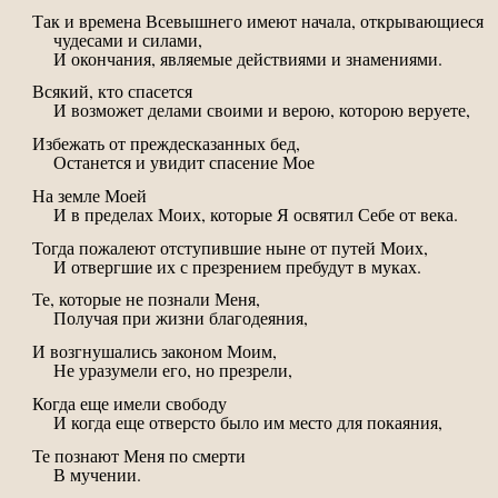
Так и времена Всевышнего имеют начала, открывающиеся
чудесами и силами,
И окончания, являемые действиями и знамениями.
Всякий, кто спасется
И возможет делами своими и верою, которою веруете,
Избежать от преждесказанных бед,
Останется и увидит спасение Мое
На земле Моей
И в пределах Моих, которые Я освятил Себе от века.
Тогда пожалеют отступившие ныне от путей Моих,
И отвергшие их с презрением пребудут в муках.
Те, которые не познали Меня,
Получая при жизни благодеяния,
И возгнушались законом Моим,
Не уразумели его, но презрели,
Когда еще имели свободу
И когда еще отверсто было им место для покаяния,
Те познают Меня по смерти
В мучении.