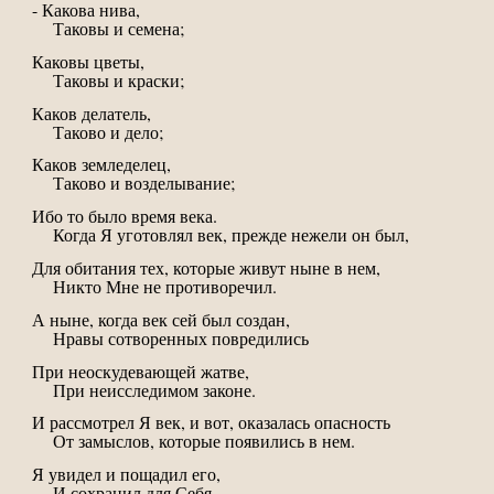
- Какова нива,
Таковы и семена;
Каковы цветы,
Таковы и краски;
Каков делатель,
Таково и дело;
Каков земледелец,
Таково и возделывание;
Ибо то было время века.
Когда Я уготовлял век, прежде нежели он был,
Для обитания тех, которые живут ныне в нем,
Никто Мне не противоречил.
А ныне, когда век сей был создан,
Нравы сотворенных повредились
При неоскудевающей жатве,
При неисследимом законе.
И рассмотрел Я век, и вот, оказалась опасность
От замыслов, которые появились в нем.
Я увидел и пощадил его,
И сохранил для Себя