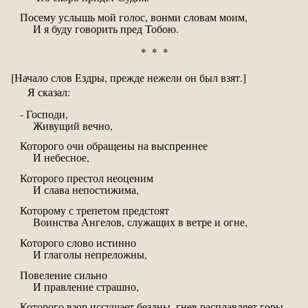
Посему услышь мой голос, вонми словам моим,
И я буду говорить пред Тобою.
* * *
[Начало слов Ездры, прежде нежели он был взят.]
Я сказал:
- Господи,
Живущий вечно,
Которого очи обращены на выспреннее
И небесное,
Которого престол неоценим
И слава непостижима,
Которому с трепетом предстоят
Воинства Ангелов, служащих в ветре и огне,
Которого слово истинно
И глаголы непреложны,
Повеление сильно
И правление страшно,
Которого взор иссушает бездны, гнев расплавляет горы