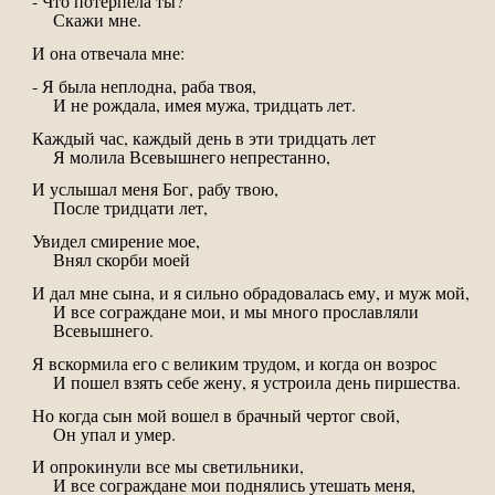
- Что потерпела ты?
Скажи мне.
И она отвечала мне:
- Я была неплодна, раба твоя,
И не рождала, имея мужа, тридцать лет.
Каждый час, каждый день в эти тридцать лет
Я молила Всевышнего непрестанно,
И услышал меня Бог, рабу твою,
После тридцати лет,
Увидел смирение мое,
Внял скорби моей
И дал мне сына, и я сильно обрадовалась ему, и муж мой,
И все сограждане мои, и мы много прославляли
Всевышнего.
Я вскормила его с великим трудом, и когда он возрос
И пошел взять себе жену, я устроила день пиршества.
Но когда сын мой вошел в брачный чертог свой,
Он упал и умер.
И опрокинули все мы светильники,
И все сограждане мои поднялись утешать меня,