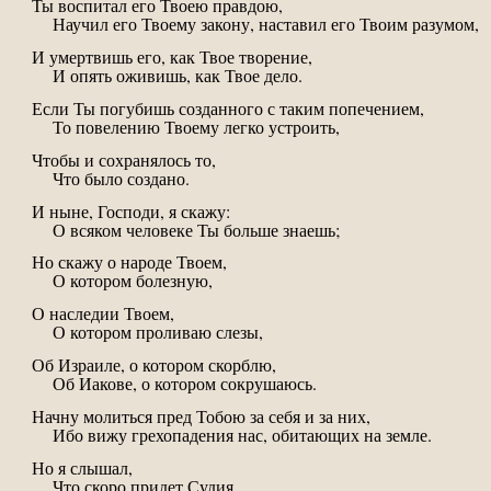
Ты воспитал его Твоею правдою,
Научил его Твоему закону, наставил его Твоим разумом,
И умертвишь его, как Твое творение,
И опять оживишь, как Твое дело.
Если Ты погубишь созданного с таким попечением,
То повелению Твоему легко устроить,
Чтобы и сохранялось то,
Что было создано.
И ныне, Господи, я скажу:
О всяком человеке Ты больше знаешь;
Но скажу о народе Твоем,
О котором болезную,
О наследии Твоем,
О котором проливаю слезы,
Об Израиле, о котором скорблю,
Об Иакове, о котором сокрушаюсь.
Начну молиться пред Тобою за себя и за них,
Ибо вижу грехопадения нас, обитающих на земле.
Но я слышал,
Что скоро придет Судия.