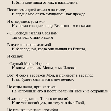
И была мне пища от них в насыщение.
После семи дней лежал я на траве,
И сердце мое опять смущалось, как прежде.
И отверзлись уста мои,
И я начал говорить пред Всевышним и сказал:
- О, Господи! Являя Себя нам,
Ты явился отцам нашим
В пустыне непроходимой
И бесплодной, когда они вышли из Египта,
И сказал:
- Слушай Меня, Израиль,
И внимай словам Моим, семя Иакова.
Вот, Я сею в вас закон Мой, и принесет в вас плод,
И вы будете славиться в нем вечно».
Но отцы наши, приняв закон,
Не исполнили его и постановлений Твоих не сохранили,
И хотя плод закона Твоего не погиб
И не мог погибнуть, потому что был Твой,
Но принявшие закон погибли,