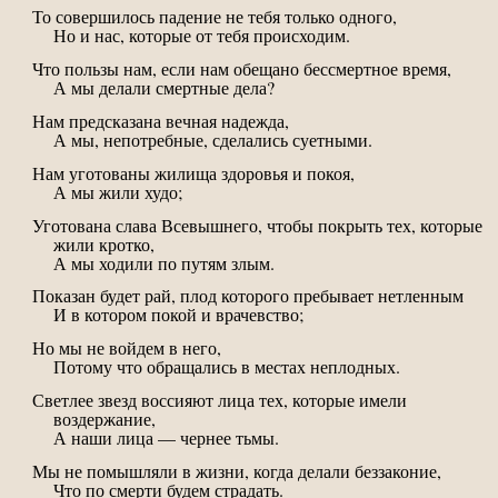
То совершилось падение не тебя только одного,
Но и нас, которые от тебя происходим.
Что пользы нам, если нам обещано бессмертное время,
А мы делали смертные дела?
Нам предсказана вечная надежда,
А мы, непотребные, сделались суетными.
Нам уготованы жилища здоровья и покоя,
А мы жили худо;
Уготована слава Всевышнего, чтобы покрыть тех, которые
жили кротко,
А мы ходили по путям злым.
Показан будет рай, плод которого пребывает нетленным
И в котором покой и врачевство;
Но мы не войдем в него,
Потому что обращались в местах неплодных.
Светлее звезд воссияют лица тех, которые имели
воздержание,
А наши лица — чернее тьмы.
Мы не помышляли в жизни, когда делали беззаконие,
Что по смерти будем страдать.