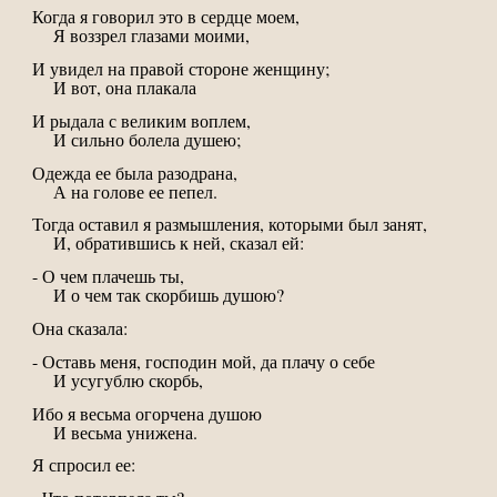
Когда я говорил это в сердце моем,
Я воззрел глазами моими,
И увидел на правой стороне женщину;
И вот, она плакала
И рыдала с великим воплем,
И сильно болела душею;
Одежда ее была разодрана,
А на голове ее пепел.
Тогда оставил я размышления, которыми был занят,
И, обратившись к ней, сказал ей:
- О чем плачешь ты,
И о чем так скорбишь душою?
Она сказала:
- Оставь меня, господин мой, да плачу о себе
И усугублю скорбь,
Ибо я весьма огорчена душою
И весьма унижена.
Я спросил ее: