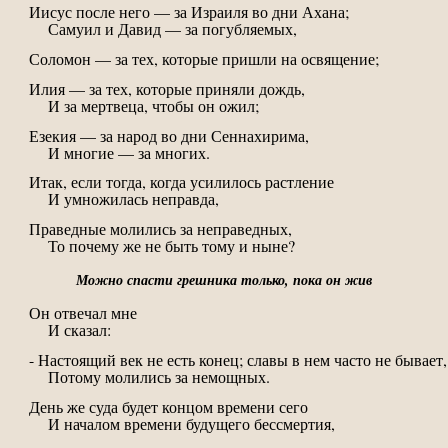
Иисус после него — за Израиля во дни Ахана;
Самуил и Давид — за погубляемых,
Соломон — за тех, которые пришли на освящение;
Илия — за тех, которые приняли дождь,
И за мертвеца, чтобы он ожил;
Езекия — за народ во дни Сеннахирима,
И многие — за многих.
Итак, если тогда, когда усилилось растление
И умножилась неправда,
Праведные молились за неправедных,
То почему же не быть тому и ныне?
Можно спасти грешника только, пока он жив
Он отвечал мне
И сказал:
- Настоящий век не есть конец; славы в нем часто не бывает,
Потому молились за немощных.
День же суда будет концом времени сего
И началом времени будущего бессмертия,