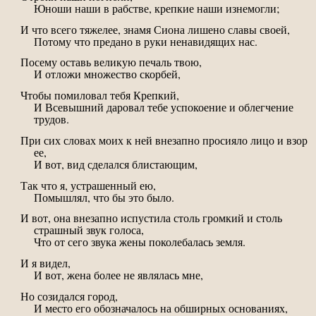
Юноши наши в рабстве, крепкие наши изнемогли;
И что всего тяжелее, знамя Сиона лишено славы своей,
Потому что предано в руки ненавидящих нас.
Посему оставь великую печаль твою,
И отложи множество скорбей,
Чтобы помиловал тебя Крепкий,
И Всевышний даровал тебе успокоение и облегчение
трудов.
При сих словах моих к ней внезапно просияло лицо и взор
ее,
И вот, вид сделался блистающим,
Так что я, устрашенный ею,
Помышлял, что бы это было.
И вот, она внезапно испустила столь громкий и столь
страшный звук голоса,
Что от сего звука жены поколебалась земля.
И я видел,
И вот, жена более не являлась мне,
Но созидался город,
И место его обозначалось на обширных основаниях,