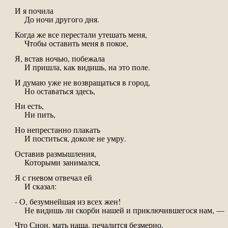
И я почила
До ночи другого дня.
Когда же все перестали утешать меня,
Чтобы оставить меня в покое,
Я, встав ночью, побежала
И пришла, как видишь, на это поле.
И думаю уже не возвращаться в город,
Но оставаться здесь,
Ни есть,
Ни пить,
Но непрестанно плакать
И поститься, доколе не умру.
Оставив размышления,
Которыми занимался,
Я с гневом отвечал ей
И сказал:
- О, безумнейшая из всех жен!
Не видишь ли скорби нашей и приключившегося нам, —
Что Сион, мать наша, печалится безмерно,