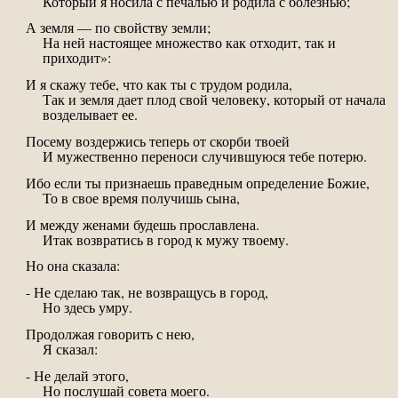
Который я носила с печалью и родила с болезнью;
А земля — по свойству земли;
На ней настоящее множество как отходит, так и
приходит»:
И я скажу тебе, что как ты с трудом родила,
Так и земля дает плод свой человеку, который от начала
возделывает ее.
Посему воздержись теперь от скорби твоей
И мужественно переноси случившуюся тебе потерю.
Ибо если ты признаешь праведным определение Божие,
То в свое время получишь сына,
И между женами будешь прославлена.
Итак возвратись в город к мужу твоему.
Но она сказала:
- Не сделаю так, не возвращусь в город,
Но здесь умру.
Продолжая говорить с нею,
Я сказал:
- Не делай этого,
Но послушай совета моего.