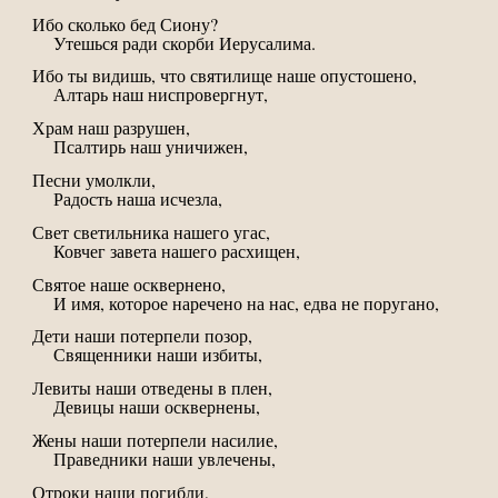
Ибо сколько бед Сиону?
Утешься ради скорби Иерусалима.
Ибо ты видишь, что святилище наше опустошено,
Алтарь наш ниспровергнут,
Храм наш разрушен,
Псалтирь наш уничижен,
Песни умолкли,
Радость наша исчезла,
Свет светильника нашего угас,
Ковчег завета нашего расхищен,
Святое наше осквернено,
И имя, которое наречено на нас, едва не поругано,
Дети наши потерпели позор,
Священники наши избиты,
Левиты наши отведены в плен,
Девицы наши осквернены,
Жены наши потерпели насилие,
Праведники наши увлечены,
Отроки наши погибли,