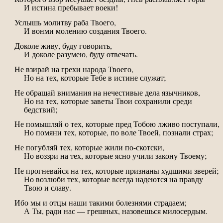
И истина пребывает воеки!
Услышь молитву раба Твоего,
И вонми молению создания Твоего.
Доколе живу, буду говорить,
И доколе разумею, буду отвечать.
Не взирай на грехи народа Твоего,
Но на тех, которые Тебе в истине служат;
Не обращай внимания на нечестивые дела язычников,
Но на тех, которые заветы Твои сохранили среди
бедствий;
Не помышляй о тех, которые пред Тобою лживо поступали,
Но помяни тех, которые, по воле Твоей, познали страх;
Не погубляй тех, которые жили по-скотски,
Но воззри на тех, которые ясно учили закону Твоему;
Не прогневайся на тех, которые признаны худшими зверей;
Но возлюби тех, которые всегда надеются на правду
Твою и славу.
Ибо мы и отцы наши такими болезнями страдаем;
А Ты, ради нас — грешных, назовешься милосердым.