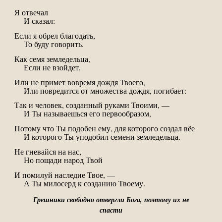
Я отвечал
И сказал:
Если я обрел благодать,
То буду говорить.
Как семя земледельца,
Если не взойдет,
Или не примет вовремя дождя Твоего,
Или повредится от множества дождя, погибает:
Так и человек, созданный руками Твоими, —
И Ты называешься его первообразом,
Потому что Ты подобен ему, для которого создал вёе
И которого Ты уподобил семени земледельца.
Не гневайся на нас,
Но пощади народ Твой
И помилуй наследие Твое, —
А Ты милосерд к созданию Твоему.
Грешники свободно отвергли Бога, поэтому их не
спасти