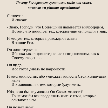
Почему Бог прощает грешников, когда они живы,
позволяя им убивать праведников?
Я отвечал
И сказал:
- Знаю, Господи, что Всевышний называется милосердым,
Потому что помилует тех, которые еще не пришли в мир,
И милует тех, которые провождают жизнь
В законе Его.
Он долготерпелив,
Ибо оказывает долготерпение к согрешившим, как к
Своему творению.
Он щедр,
Ибо готов давать по надобности,
И многомилостив, ибо умножает милости Свои к живущим
ныне
И к жившим и к тем, которые будут жить.
Ибо, если бы не умножал Он Своих милостей,
То не мог бы век продолжать жить с теми, которые
обитают в нем.
Он подает дары;