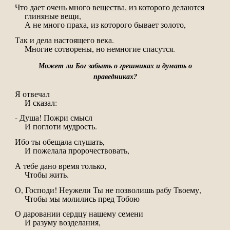
Что дает очень много вещества, из которого делаются
глиняные вещи,
А не много праха, из которого бывает золото,
Так и дела настоящего века.
Многие сотворены, но немногие спасутся.
Может ли Бог забыть о грешниках и думать о
праведниках?
Я отвечал
И сказал:
- Душа! Пожри смысл
И поглоти мудрость.
Ибо ты обещала слушать,
И пожелала пророчествовать,
А тебе дано время только,
Чтобы жить.
О, Господи! Неужели Ты не позволишь рабу Твоему,
Чтобы мы молились пред Тобою
О даровании сердцу нашему семени
И разуму возделания,