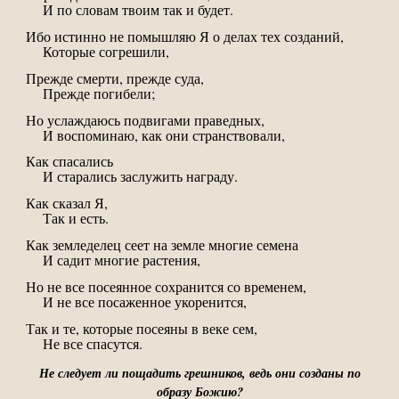
И по словам твоим так и будет.
Ибо истинно не помышляю Я о делах тех созданий,
Которые согрешили,
Прежде смерти, прежде суда,
Прежде погибели;
Но услаждаюсь подвигами праведных,
И воспоминаю, как они странствовали,
Как спасались
И старались заслужить награду.
Как сказал Я,
Так и есть.
Как земледелец сеет на земле многие семена
И садит многие растения,
Но не все посеянное сохранится со временем,
И не все посаженное укоренится,
Так и те, которые посеяны в веке сем,
Не все спасутся.
Не следует ли пощадить грешников, ведь они созданы по
образу Божию?