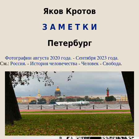
Яков Кротов
З А М Е Т К И
Петербург
Фотографии августа 2020 года.
-
Сентября 2023 года
.
См.:
Россия
. -
История человечества
-
Человек
-
Свобода
.