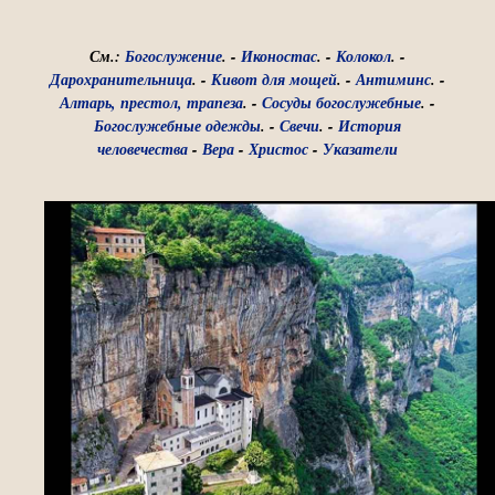
См.:
Богослужение
. -
Иконостас
. -
Колокол
. -
Дарохранительница
. -
Кивот для мощей
. -
Антиминс
. -
Алтарь, престол, трапеза
. -
Сосуды богослужебные
. -
Богослужебные одежды
. -
Свечи
. -
История
человечества
-
Вера
-
Христос
-
Указатели