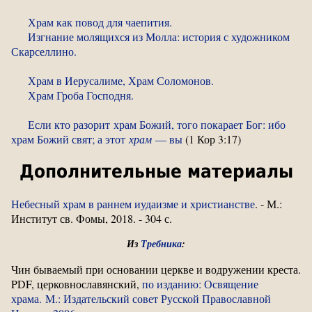
Храм как повод для чаепития.
Изгнание молящихся из Молла: история с художником
Скарселлино.
Храм в Иерусалиме, Храм Соломонов.
Храм Гроба Господня.
Если кто разорит храм Божий, того покарает Бог: ибо
храм Божий свят; а этот
храм
— вы
(1 Кор 3:17)
Дополнительные материалы
Небесный храм в раннем иудаизме и христианстве
. - М.:
Институт св. Фомы, 2018. - 304 с.
Из
Требника
:
Чин бываемый при основании церкве и водружении креста.
PDF, церковнославянский,
по изданию: Освящение
храма. М.: Издательский совет Русской Православной