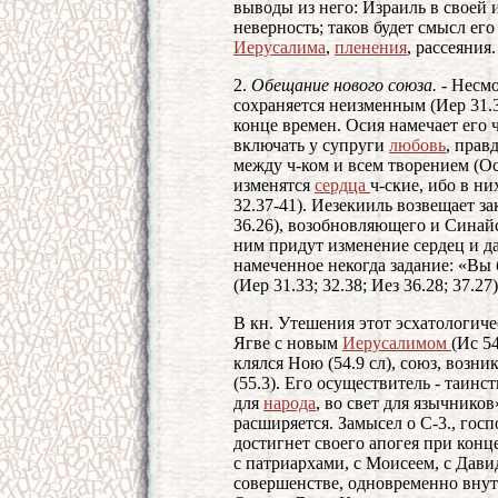
выводы из него: Израиль в своей 
неверность; таков будет смысл е
Иерусалима
,
пленения
, рассеяния.
2.
Обещание нового
союза. -
Несмот
сохраняется неизменным (Иер 31.3
конце времен. Осия намечает его 
включать у супруги
любовь
, прав
между ч-ком и всем творением (Ос 
изменятся
сердца
ч-ские, ибо в ни
32.37-41). Иезекииль возвещает з
36.26), возобновляющего и Синайск
ним придут изменение сердец и да
намеченное некогда задание: «Вы 
(Иер 31.33; 32.38; Иез 36.28; 37.27)
В кн. Утешения этот эсхатологиче
Ягве с новым
Иерусалимом
(Ис 5
клялся Ною (54.9 сл), союз, воз
(55.3). Его осуществитель - таинс
для
народа
, во свет для язычников»
расширяется. Замысел о С-3., гос
достигнет своего апогея при кон
с патриархами, с Моисеем, с Дави
совершенстве, одновременно внут