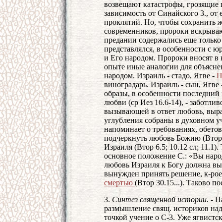
возвещают катастрофы, грозящие г
зависимость от Синайского 3., от
проклятий. Но, чтобы сохранить 
современников, пророки вскрываю
предании содержались еще только
представлялся, в особенности с ю
и Его народом. Пророки вносят в 
опыте иные аналогии для объясн
народом. Израиль - стадо, Ягве -
П
виноградарь. Израиль - сын, Ягве 
образы, в особенности последний
любви (ср Иез 16.6-14), - заботл
вызывающей в ответ любовь, вы
углубления собраны в духовном уч
напоминает о требованиях, обетова
подчеркнуть любовь Божию (Втор 
Израиля (Втор 6.5; 10.12 сл; 11.1)
основное положение С.: «Вы народ
любовь Израиля к Богу должна вы
вынужден принять решение, к-рое
смертью
(Втор 30.15...). Таково 
3.
Синтез священной истории. -
Па
размышление свящ. историков на
точкой учение о С-3. Уже ягвистс