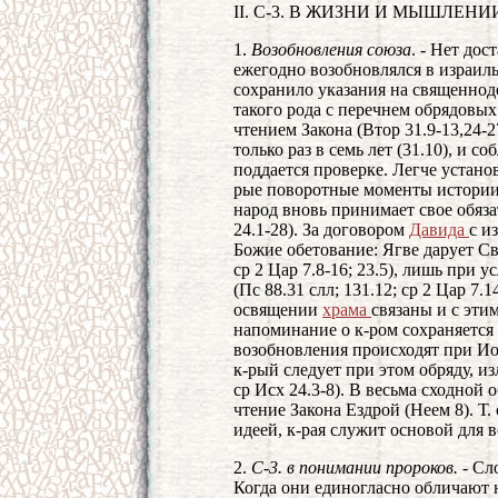
II. С-3. В ЖИЗНИ И МЫШЛЕН
1.
Возобновления союза
. - Нет до
ежегодно возобновлялся в израиль
сохранило указания на священнод
такого рода с перечнем обрядовых
чтением Закона (Втор 31.9-13,24-2
только раз в семь лет (31.10), и 
поддается проверке. Легче устано
рые поворотные моменты истории.
народ вновь принимает свое обяза
24.1-28). За договором
Давида
с и
Божие обетование: Ягве дарует Сво
ср 2 Цар 7.8-16; 23.5), лишь при
(Пс 88.31 слл; 131.12; ср 2 Цар 7
освящении
храма
связаны и с эти
напоминание о к-ром сохраняется в
возобновления происходят при Иоа
к-рый следует при этом обряду, и
ср Исх 24.3-8). В весьма сходной
чтение Закона Ездрой (Неем 8). Т.
идеей, к-рая служит основой для 
2.
С-3. в понимании пророков. -
Сл
Когда они единогласно обличают н