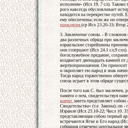
исполним» (Исх 19. 7 сл). Таково
рого навсегда обусловливает исто
находится на перекрестке путей. 
ему обеспечены; если же он отверг
проклятия
(ср Исх 23.20-33; Втор 2
3.
Заключение
союза. -
В сложном п
два различных обряда при заключ
израильские старейшины принимаю
они созерцают (Исх 24.1 сл,9 слл
богослужебное предание, сохрани
воздвигает двенадцать камней от
жертвоприношения. Он приносит 
и окропляет ею народ в знак нач
Тогда народ торжественно обязуетс
союза играет в этом обряде сущес
После того как С. был заключен, 
памяти о нем, свидетельствуя нав
ковчег
завета представляет собою
Свидетельства» (т.е. Закона); он -
Израиле (Исх 25.10-22; Числ 10. 3
представляющая собою первый ар
встречаются Ягве и Его народ (Ис
собрания отмечено центральное м