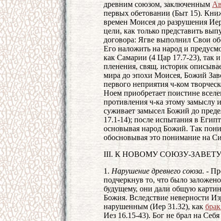
древним союзом, заключенным
А
первых обетовании (Быт 15). Кни
времен Моисея до разрушения Иер
цели, как только представить вы
договора: Ягве выполнил Свои об
Его наложить на народ и предус
как Самарии (4 Цар 17.7-23), так и
пленения, свящ. историк описыва
мира до эпохи Моисея, Божий Зав
первого неприятия ч-ком творческ
Ноем приобретает поистине вселен
противления ч-ка этому замыслу 
суживает замысел Божий до преде
17.1-14); после испытания в Егип
основывая народ Божий. Так пони
обосновывая это понимание на Си
III. К НОВОМУ СОЮЗУ-ЗАВЕТ
1.
Нарушение древнего союза. -
Про
подчеркнув то, что было заложено
будущему, они дали общую картин
Божия. Вследствие неверности Изр
нарушенным (Иер 31.32), как
бра
Иез 16.15-43). Бог не брал на Себ