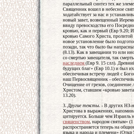
параллельный синтез тех же элем
Священник вошел в небесное свя
ходатайствует за нас и устанавли
новый завет, возвещенный Иеремие
ввиду превосходства его Посредник
кровью, как и первый (Евр 9.20; И
кровью Самого Христа, пролитой
новое установление было подгото
позади, так что было бы напрасны
(8.13). Как в завещании то или ин
со смертью завещателя, так смерт
наследием
(Евр 9. 15 слл). Древн
будущих благ» (Евр 10.1) и был и
обеспечивая встречу людей с Бог
наш Первосвященник - обеспечивае
Очищение от грехов, соединение 
Христом, ставшим «кровью завета
13.20).
3.
Другие тексты. -
В других НЗ-н
Христова в выражениях, напомина
цитируется. Больше чем Израиль 
священством
, народом святым» (1
распространяется теперь на общин
языка и народа и племени» (Откр 