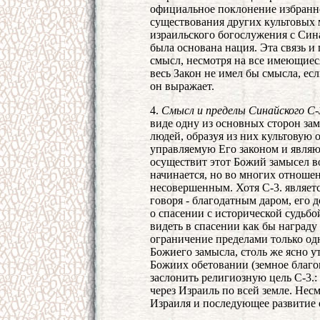
официальное поклонение избранно
существования других культовых м
израильского богослужения с Син
была основана нация. Эта связь и
смысл, несмотря на все имеющиеся
весь Закон не имел бы смысла, есл
он выражает.
4.
Смысл и пределы Синайского
С-
виде одну из основных сторон зам
людей, образуя из них культовую
управляемую Его законом и явля
осуществит этот Божий замысел в
начинается, но во многих отноше
несовершенным. Хотя С-3. являет
говоря - благодатным даром, его 
о спасении с исторической судьбо
видеть в спасении как бы награду
ограничение пределами только од
Божиего замысла, столь же ясно 
Божиих обетовании (земное благоп
заслонить религиозную цель С-3.:
через Израиль по всей земле. Нес
Израиля и последующее развитие 