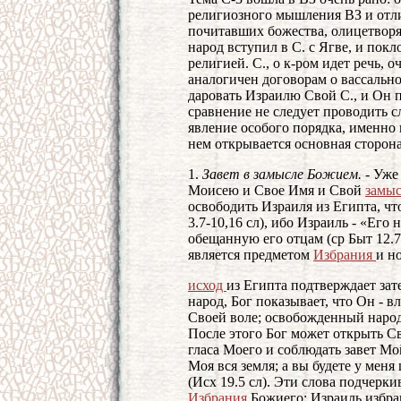
религиозного мышления ВЗ и отлич
почитавших божества, олицетвор
народ вступил в С. с Ягве, и пок
религией. С., о к-ром идет речь, 
аналогичен договорам о вассально
даровать Израилю Свой С., и Он 
сравнение не следует проводить с
явление особого порядка, именно п
нем открывается основная сторон
1.
Завет в замысле Божием. -
Уже 
Моисею и Свое Имя и Свой
замы
освободить Израиля из Египта, чт
3.7-10,16 сл), ибо Израиль - «Его н
обещанную его отцам (ср Быт 12.7;
является предметом
Избрания
и н
исход
из Египта подтверждает зат
народ, Бог показывает, что Он -
Своей воле; освобожденный народ 
После этого Бог может открыть Св
гласа Моего и соблюдать завет Мой
Моя вся земля; а вы будете у мен
(Исх 19.5 сл). Эти слова подчер
Избрания
Божиего: Израиль избран