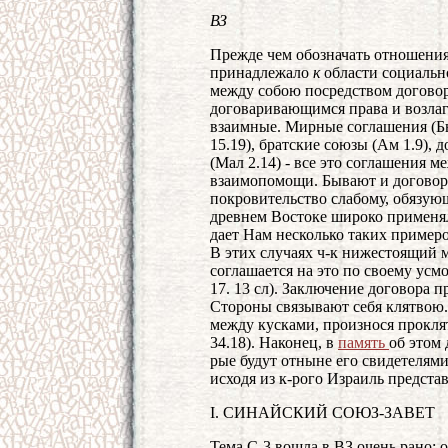
ВЗ
Прежде чем обозначать отношения
принадлежало
к
области социальн
между собою посредством договор
договаривающимся права и возлаг
взаимные. Мирные соглашения (Быт 
15.19), братские союзы (Ам 1.9), 
(Мал 2.14) - все это соглашения 
взаимопомощи. Бывают и договоры
покровительство слабому, обязую
древнем Востоке широко применял
дает Нам несколько таких примеров 
В этих случаях ч-к нижестоящий 
соглашается на это по своему усм
17. 13 сл). Заключение договора 
Стороны связывают себя клятвою.
между кусками, произнося прокля
34.18). Наконец, в
память
об этом 
рые будут отныне его свидетелями 
исходя из к-рого Израиль предста
I. СИНАЙСКИЙ СОЮЗ-ЗАВЕТ
Тема С-3 вошла в ВЗ очень рано: 