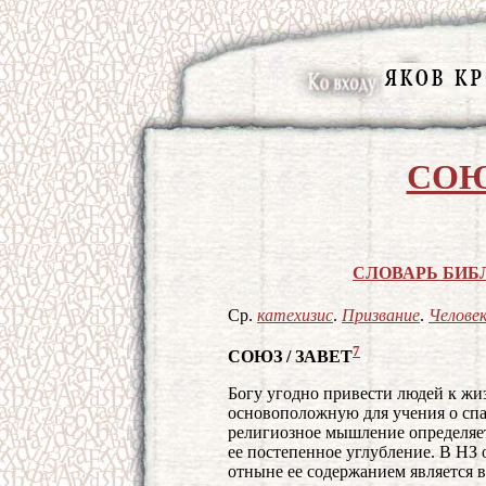
СОЮ
СЛОВАРЬ БИБ
Ср.
катехизис
.
Призвание
.
Челове
7
СОЮЗ
/
ЗАВЕТ
Богу угодно привести людей к жи
основоположную для учения о спа
религиозное мышление определяе
ее постепенное углубление. В НЗ
отныне ее содержанием является в