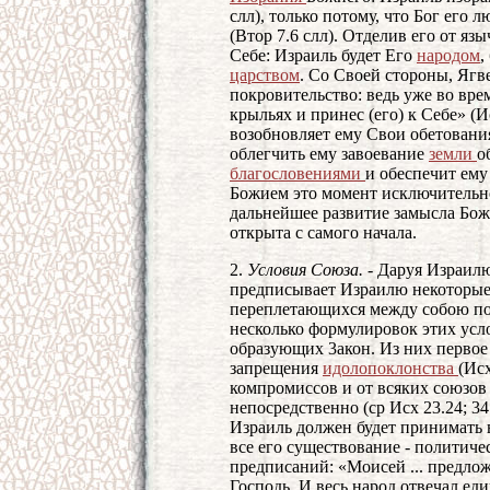
слл), только потому, что Бог его 
(Втор 7.6 слл). Отделив его от язы
Себе: Израиль будет Его
народом
,
царством
. Со Своей стороны, Ягв
покровительство: ведь уже во вре
крыльях и принес (его) к Себе» (И
возобновляет ему Свои обетовани
облегчить ему завоевание
земли
о
благословениями
и обеспечит ем
Божием это момент исключительно
дальнейшее развитие замысла Бож
открыта с самого начала.
2.
Условия Союза. -
Даруя Израилю 
предписывает Израилю некоторые у
переплетающихся между собою по
несколько формулировок этих ус
образующих 3акон. Из них первое
запрещения
идолопоклонства
(Исх
компромиссов и от всяких союзов 
непосредственно (ср Исх 23.24; 34.
Израиль должен будет принимать 
все его существование - политиче
предписаний: «Моисей ... предлож
Господь. И весь народ отвечал един