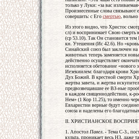
только у Луки: «за вас изливаемая
Произнесенные слова связывают ег
совершить: с Его
смертью
, вольн
Из этого видно, что Христос смот
сл) и воспринимает Свою смерть 
(ср 53.10). Так Он становится те
кн. Утешения (Ис 42.6). Но «кровь
Синайский союз был заключен на 
животных теперь заменяется нов
действенно осуществляет окончат
исполняется обетование «нового 
Иезекиилем: благодаря крови Хрис
Дух Божий. В крестной смерти Хри
жертва завета, и жертва искупите
предвозвещавшие ее ВЗ-ные прооб
в каждом священнодействии, к-ро
Нем» (1 Кор 11.25), то именно че
Евхаристии верные будут соедине
союза и наделены его благодатны
II. ХРИСТИАНСКОЕ ВОСПРИ
1. Апостол
Павел
. - Тема С-3., п
культа, проникает весь НЗ, даже т