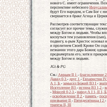
нового С. имеет ограничения. Поэ
перспективе небесного
Иерусали
будут Его народом, и Сам Бог с н
свершается в браке Агнца и Церкв
Рассмотрев соответствующие текс
согласует все прочие темы, служ
между Богом и людьми. Чтобы впо
коснуться тем усыновления (сын),
подвигу, к-рым Христос основал 
и пролитием Своей Крови Он сод
незнании этого дара Божия; однак
предначертали его, хотя и прикров
между Богом и людьми.
JGi &
PG
Cм.:
Авраам II 1
-
благословение 
Давид 0,3
-
друг 1
-
Евхаристия I
А 1, Б
-
замысел Божий ВЗ I
-
знат
Искупление ВЗ
-
истина ВЗ 1,2
-
к
-
Моисей 0,2,3
-
народ А I 1, II 1, Б
-
освобождение II 2
-
память
-
пос
призвание II
-
Пятидесятница I 2
-
трапеза II, III