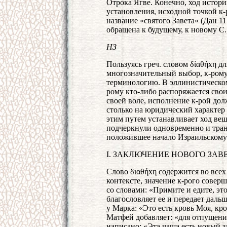
Отрока Ягве. Конечно, ход истори
установления, исходной точкой к
название «святого Завета» (Дан 11.
обращена к будущему, к новому С.,
НЗ
Пользуясь греч. словом δίαθήхη д
многозначительный выбор, к-рому
терминологию. В эллинистическом 
рому кто-либо распоряжается сво
своей воле, исполнение к-рой дол
столько на юридический характер 
этим путем устанавливает ход вещ
подчеркнули одновременно и тран
положившее начало Израильскому 
I. ЗАКЛЮЧЕНИЕ НОВОГО ЗА
Слово διαθήхη содержится во всех
контексте, значение к-рого совер
со словами: «Примите и едите, эт
благословляет ее и передает даль
у Марка: «Это есть кровь Моя, кро
Матфей добавляет: «для отпущения
написано: «Эта чаша есть новый за