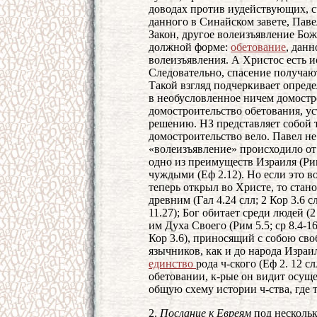
доводах против иудействующих, 
данного в Синайском завете, Паве
Закон, другое волеизъявление Бож
должной форме:
обетование
, данн
волеизъявления. А Христос есть и
Следовательно, спасение получают
Такой взгляд подчеркивает опред
в необусловленное ничем домостр
домостроительство обетования, у
решению. НЗ представляет собой т
домостроительство вело. Павел не
«волеизъявление» происходило от
одно из преимуществ Израиля (Рим
чуждыми (Еф 2.12). Но если это во
теперь открыл во Христе, то стан
древним (Гал 4.24 слл; 2 Кор 3.6 
11.27); Бог обитает среди людей (
им Духа Своего (Рим 5.5; ср 8.4-16
Кор 3.6), приносящий с собою сво
язычников, как и до народа Израи
единство
рода ч-ского (Еф 2. 12 
обетовании, к-рые он видит осущ
общую схему истории ч-ства, где 
2.
Послание к Евреям
под нескольк