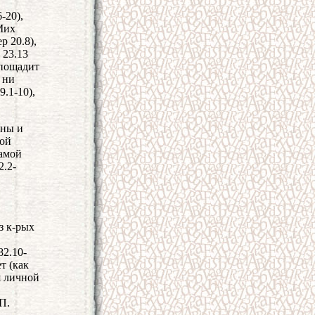
-20),
Мих
р 20.8),
 23.13
 пощадит
 ни
9.1-10),
ины и
зой
самой
2.2-
ез к-рых
82.10-
т (как
я личной
П.