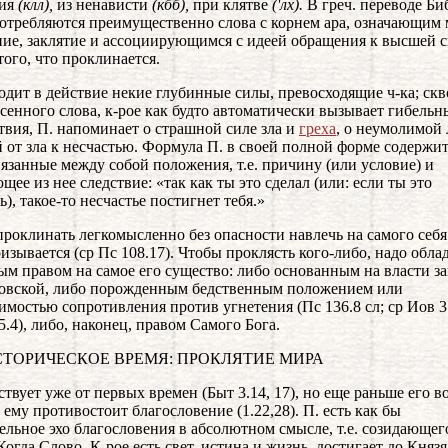
ния
(клл),
из ненависти
(кбб),
при клятве
('лх).
В греч. переводе Би
требляются преимущественно слова с корнем ара, означающим 
ие, заклятие и ассоциирующимся с идеей обращения к высшей 
того, что проклинается.
одит в действие некие глубинные силы, превосходящие ч-ка; скв
сенного слова, к-рое как будто автоматически вызывает гибельн
твия, П. напоминает о страшной силе зла и
греха
, о неумолимой 
 от зла к несчастью. Формула П. в своей полной форме содержит
вязанные между собой положения, т.е. причину (или условие) и
щее из нее следствие: «так как ты это сделал (или: если ты это
), такое-то несчастье постигнет тебя.»
проклинать легкомысленно без опасности навлечь на самого себя 
ризывается (ср Пс 108.17). Чтобы проклясть кого-либо, надо обла
ым правом на самое его существо: либо основанным на власти з
овской, либо порожденным бедственным положением или
имостью сопротивления против угнетения (Пс 136.8 сл; ср Иов 3
5.4), либо, наконец, правом Самого Бога.
ИСТОРИЧЕСКОЕ ВРЕМЯ: ПРОКЛЯТИЕ МИРА
ствует уже от первых времен (Быт 3.14, 17), но еще раньше его в
а ему противостоит благословение (1.22,28). П. есть как бы
ельное эхо благословения в абсолютном смысле, т.е. созидающег
Когда Слово, К-рое есть свет, истина и жизнь, достигает до Князя