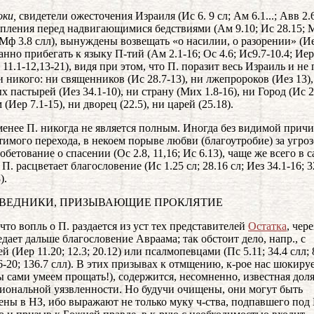
ки,
свидетели ожесточения Израиля (Ис 6. 9 сл; Ам 6.1...; Авв 2.6
епления перед надвигающимися бедствиями (Ам 9.10; Ис 28.15; 
р Мф 3.8 слл), вынуждены возвещать «о насилии, о разорении» (Ие
анно прибегать к языку П-тий (Ам 2.1-16; Ос 4.6; Ис9.7-10.4; Иер
 11.1-12,13-21), видя при этом, что П. поразит весь Израиль и не
и никого: ни священников (Ис 28.7-13), ни лжепророков (Иез 13),
х пастырей (Иез 34.1-10), ни страну (Мих 1.8-16), ни Город (Ис 2
(Иер 7.1-15), ни дворец (22.5), ни царей (25.18).
менее П. никогда не является полным. Иногда без видимой прич
тимого перехода, в некоем порыве любви (благоутробие) за угро
обетование о спасении (Ос 2.8, 11,16; Ис 6.13), чаще же всего в 
П. расцветает благословение (Ис 1.25 сл; 28.16 сл; Иез 34.1-16; 3
).
РАВЕДНИКИ, ПРИЗЫВАЮЩИЕ ПРОКЛЯТИЕ
 что вопль о П. раздается из уст тех представителей
Остатка
, чер
едает дальше благословение Авраама; так обстоит дело, напр., с
 (Иер 11.20; 12.3; 20.12) или псалмопевцами (Пс 5.11; 34.4 слл; 
.6-20; 136.7 слл). В этих призывах к отмщению, к-рое нас шокируе
ы сами умеем прощать!), содержится, несомненно, известная дол
иональной уязвленности. Но будучи очищены, они могут быть
ены в НЗ, ибо выражают не только муку ч-ства, подпавшего под 