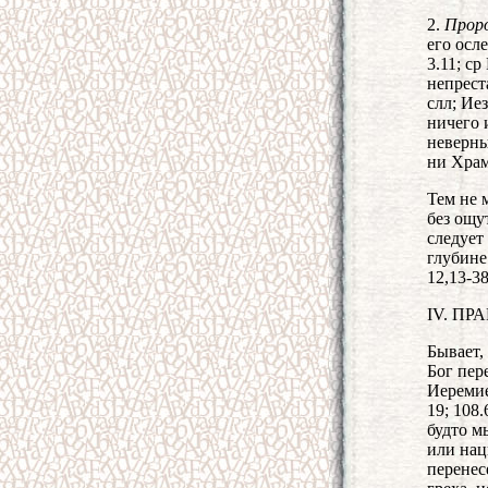
2.
Проро
его осл
3.11; с
непрест
слл; Иез
ничего 
неверны
ни Храм 
Тем не 
без ощу
следует 
глубине 
12,13-38
IV. П
Бывает,
Бог пер
Иеремией
19; 108
будто м
или нац
перенес