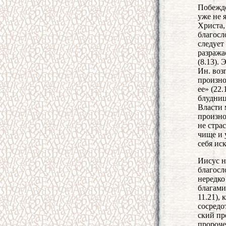
Побежде
уже не 
Христа,
благосл
следует
разража
(8.13).
Ин. воз
произно
ее» (22.
блудница
Власти 
произно
не стра
чище и 
себя ис
Иисус н
благосл
нередко
благами
11.21),
сосредо
ский пр
пророче