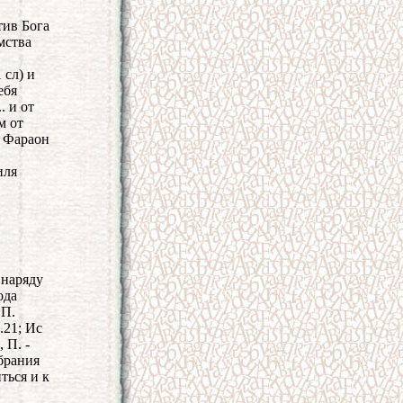
тив Бога
мства
 сл) и
ебя
. и от
м от
. Фараон
иля
 наряду
ода
 П.
.21; Ис
, П. -
брания
иться и к