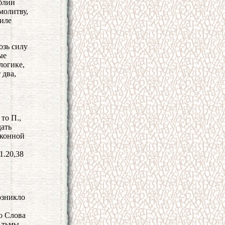
блии
молитву,
силе
озь силу
ые
логике,
 два,
то П.,
дать
аконной
1.20,38
озникло
о Слова
 тьмы,