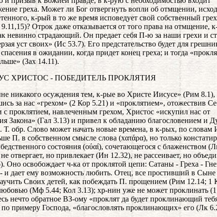
но и призыв к Божией правде, в к-рую с необходимостью входит
ение греха. Может ли Бог отвергнуть вопли об отмщении, исхо
етенного, к-рый в то же время исповедует свой собственный грех
н 9.11,15)? Отрок даже отказывается от того права на отмщение, 
ак невинно страдающий. Он предает себя П-ю за наши грехи и ст
ерзая уст своих» (Ис 53.7). Его предстательство будет для грешни
 спасения в ожидании, когда придет конец греха; и тогда «прокля
льше» (Зах 14.11).
СУС ХРИСТОС - ПОБЕДИТЕЛЬ ПРОКЛЯТИЯ
не никакого осуждения тем, к-рые во Христе Иисусе» (Рим 8.1), 
ись за нас «грехом» (2 Кор 5.21) и «проклятием», отожествив Се
и с проклятием, навлеченным грехом, Христос «искупил нас от
ия Закона» (Гал 3.13) и привел к обладанию благословением и Д
 Т. обр. Слово может начать новые времена, в к-рых, по словам 
ьше П. в собственном смысле слова (хατάρα), но только констати
 бедственного состояния (ούαί), сочетающегося с блаженством (Лк
 не отвергает, но привлекает (Ин 12.32), не рассеивает, но объед
6). Оно освобождает ч-ка от проклятой цепи: Сатаны - Греха - Гне
- и дает ему возможность любить. Отец, все простивший в Сыне
аучить Своих детей, как побеждать П. прощением (Рим 12.14; 1 
 любовью (Мф 5.44; Кол 3.13); хр-нин уже не может проклинать (
здесь нечто обратное ВЗ-ому «проклят да будет проклинающий тебя
 по примеру Господа, «благословлять проклинающих» его (Лк 6.2