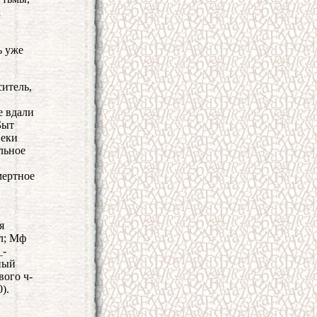
а
ь уже
ситель,
е вдали
Быт
веки
льное
мертное
я
лл; Мф
а
-
ный
вого ч-
).