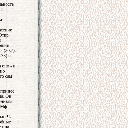
льность
ия
а
асение
Откр.
и
ающий
а (20.7),
.33) и
 оно - и
Оно
то сам
 принес
да, Он
щенным
 (Мф
Сын Ч-
орбные
ся на