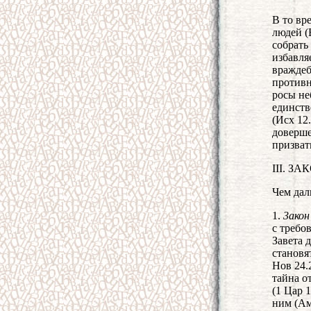
В то вр
людей (
собрать
избавля
вражде
противн
росы не
единств
(Исх 12
доверше
призват
III. 
Чем дал
1.
3акон
с требо
Завета 
становя
Нов 24.
тайна о
(1 Цар 1
ним (Ам