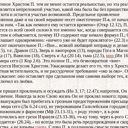
нное Христом П. тем не менее остается реальностью, но эта реа
является непреложной участью, какой она была бы без пришеств
 хотя и остается участью возможной. Предельное проявление
овения даже и на своей вершине несет ожесточение П-я, от начал
 за ним. «Так как немного ему остается времени» (Откр 12.12), П.
ется со всей своей силою в тот именно час, когда совершается сп
 Этим и объясняется, почему НЗ содержит еще немало формул П.; 
глашает одновременно: «ничего уже не будет проклятого» (22.3) 
сит окончательное П.: «Вне... всякий любящий неправду и дел
15), т.е. Дракон (12), Зверь и лжепророк (13), народы Гога и Магог
 (17), Вавилон (18), Смерть и Ад (20.14), тьма (22.5),
мир
(Ин 16
мира сего (1 Кор 2.6). Это полное П., это безвозвратное «вне»
сится Иисусом Христом. Ужасающим делает его то, что у Христа
стная мстительность, и не рассудочное требование «око за око». 
ужаснее: оно оставляет при сделанном ими самими выборе тех, к
ключил из любви.
е пришел проклинать и осуждать (Ин 3. 17; 12.47); напротив, Он
овение. Никогда за всю Свою жизнь Он не проклял никого; прав
 вынужден был прибегать к грозным предостережениям пресы
 мира сего (Лк 6.24 слл), не уверовавшим Галилейским городам
 книжникам и фарисеям (Мф 23.13-31), « роду этому», в к-ром
точились все грехи Израиля (23.33-36), «ч-ку тому, через к-рого 
едается» (26.24), - но всегда это была речь предупреждения и ск
ства, а не взрывы
гнева
. Слово П. в подлинном смысле появляет