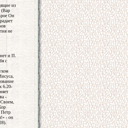
дящие из
 (Вар
к-рое Он
радает
ков
тия не
нет и П.
бя с
ухом
Иисуса,
рование
 6.20-
иняет
ва -
 Своем,
Кор
1 Петр
!» - он
8).