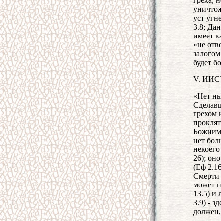
греха, 
уничтож
уст угн
3.8; Да
имеет к
«не отв
залогом
будет бо
V. ИИ
«Нет ны
Сделавш
грехом 
проклят
Божиим.
нет бол
некоего
26); оно
(Еф 2.1
Смерти 
может н
13.5) и
3.9) - 
должен,