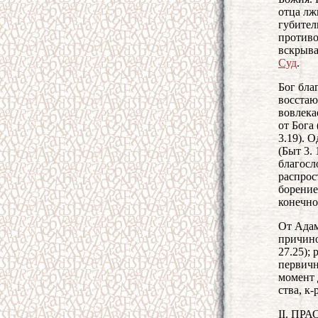
отца лж
губител
противоп
вскрыва
Суд
.
Бог бла
восстаю
вовлека
от Бога 
3.19). 
(Быт 3.
благосл
распрос
борение
конечно
От Адам
причино
27.25);
первичн
момент 
ства, к-
II. ПР