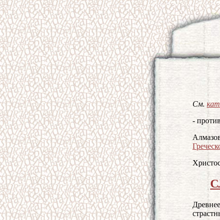
См.
кат
- против
Алмазо
Греческ
Христос
С
Древнее
страстн