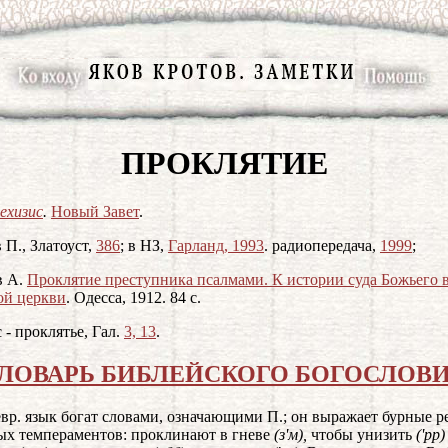
ПРОКЛЯТИЕ
ехизис
.
Новый Завет
.
 П., Златоуст,
386
; в НЗ,
Гарланд, 1993
. радиопередача,
1999
;
в А.
Проклятие преступника псалмами. К истории суда Божьего 
ой церкви
. Одесса, 1912. 84 с.
 - проклятье, Гал.
3, 13
.
ЛОВАРЬ БИБЛЕЙСКОГО БОГОСЛОВ
вр. язык богат словами, означающими П.; он выражает бурные р
ых темпераментов: проклинают в гневе
(з'м),
чтобы унизить
('рр)