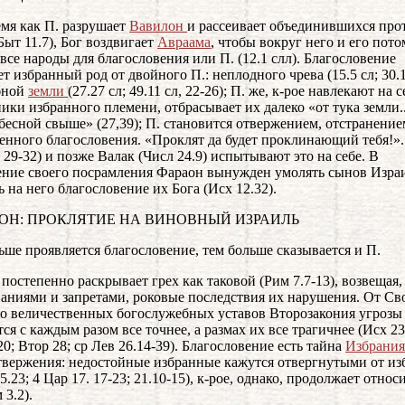
емя как П. разрушает
Вавилон
и рассеивает объединившихся про
Быт 11.7), Бог воздвигает
Авраама
, чтобы вокруг него и его пото
 все народы для благословения или П. (12.1 слл). Благословение
ет избранный род от двойного П.: неплодного чрева (15.5 сл; 30.1
бной
земли
(27.27 сл; 49.11 сл, 22-26); П. же, к-рое навлекают на с
ики избранного племени, отбрасывает их далеко «от тука земли..
бесной свыше» (27,39); П. становится отвержением, отстранение
енного благословения. «Проклят да будет проклинающий тебя!»
. 29-32) и позже Валак (Числ 24.9) испытывают это на себе. В
ние своего посрамления Фараон вынужден умолять сынов Изра
ь на него благословение их Бога (Исх 12.32).
ЗАКОН: ПРОКЛЯТИЕ НА ВИНОВНЫЙ ИЗРАИЛЬ
ьше проявляется благословение, тем больше сказывается и П.
постепенно раскрывает грех как таковой (Рим 7.7-13), возвещая,
ваниями и запретами, роковые последствия их нарушения. От Св
до величественных богослужебных уставов Второзакония угрозы
тся с каждым разом все точнее, а размах их все трагичнее (Исх 23
20; Втор 28; ср Лев 26.14-39). Благословение есть тайна
Избрания
твержения: недостойные избранные кажутся отвергнутыми от из
5.23; 4 Цар 17. 17-23; 21.10-15), к-рое, однако, продолжает относ
 3.2).