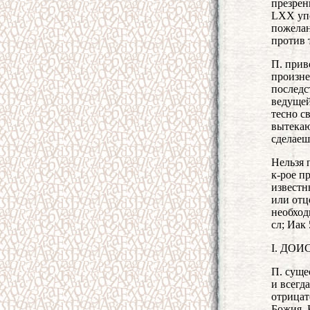
презре
LXX упо
пожелан
против 
П. прив
произне
последс
ведущей
тесно с
вытекаю
сделаешь
Нельзя 
к-рое п
известн
или отц
необход
сл; Иак 
I. ДО
П. суще
и всегд
отрицат
Божия. 