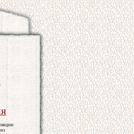
в
ИЯ
еакции
из