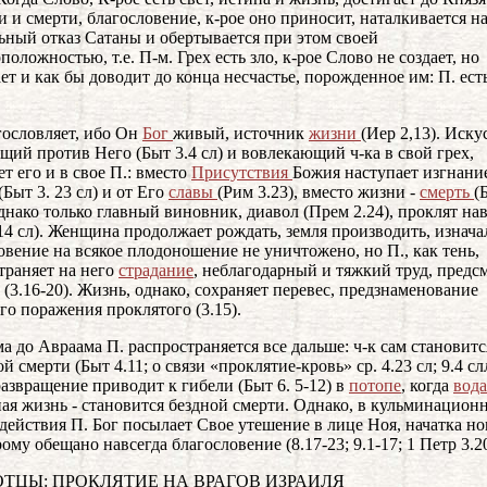
и и смерти, благословение, к-рое оно приносит, наталкивается н
ьный отказ Сатаны и обертывается при этом своей
оложностью, т.е. П-м. Грех есть зло, к-рое Слово не создает, но
ет и как бы доводит до конца несчастье, порожденное им: П. ест
гословляет, ибо Он
Бог
живый, источник
жизни
(Иер 2,13). Иску
щий против Него (Быт 3.4 сл) и вовлекающий ч-ка в свой грех,
ет его и в свое П.: вместо
Присутствия
Божия наступает изгнани
(Быт 3. 23 сл) и от Его
славы
(Рим 3.23), вместо жизни -
смерть
(
Однако только главный виновник, диавол (Прем 2.24), проклят на
 14 сл). Женщина продолжает рождать, земля производить, изнача
овение на всякое плодоношение не уничтожено, но П., как тень,
траняет на него
страдание
, неблагодарный и тяжкий труд, предс
 (3.16-20). Жизнь, однако, сохраняет перевес, предзнаменование
го поражения проклятого (3.15).
а до Авраама П. распространяется все дальше: ч-к сам становитс
й смерти (Быт 4.11; о связи «проклятие-кровь» ср. 4.23 сл; 9.4 с
 развращение приводит к гибели (Быт 6. 5-12) в
потопе
, когда
вод
ая жизнь - становится бездной смерти. Однако, в кульминацион
действия П. Бог посылает Свое утешение в лице Ноя, начатка но
рому обещано навсегда благословение (8.17-23; 9.1-17; 1 Петр 3.20
АОТЦЫ: ПРОКЛЯТИЕ НА ВРАГОВ ИЗРАИЛЯ