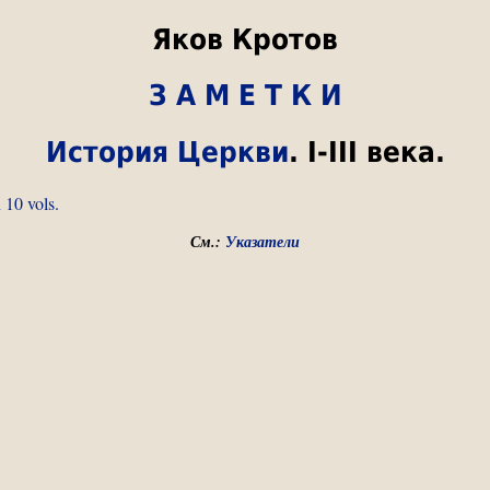
Яков Кротов
З А М Е Т К И
История Церкви
. I-III века.
 10 vols.
См.:
Указатели