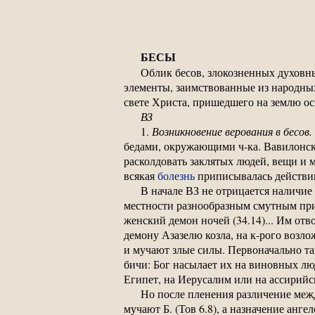
БЕСЫ
Облик бесов, злокозненных духовны
элементы, заимствованные из народных
свете Христа, пришедшего на землю ос
ВЗ
1.
Возникновение верования в бесов. 
бедами, окружающими ч-ка. Вавилонск
расколдовать заклятых людей, вещи и м
всякая
болезнь
приписывалась действию
В начале ВЗ не отрицается наличие
местности разнообразным смутным прис
женский демон ночей (34.14)... Им отв
демону Азазелю козла, на к-рого возло
и мучают злые силы. Первоначально так
бичи: Бог насылает их на виновных люде
Египет, на Иерусалим или на ассирийско
Но после пленения различение межд
мучают Б. (Тов 6.8), а назначение ангел