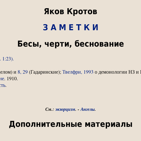
Яков Кротов
З А М Е Т К И
Бесы, черти, беснование
 1:23).
целом) и
8, 29
(Гадаринские);
Твелфри, 1993
о демонологии НЗ и 
не
. 1910.
сть
.
См.:
экзорцизм
.
-
Ангелы
.
Дополнительные материалы