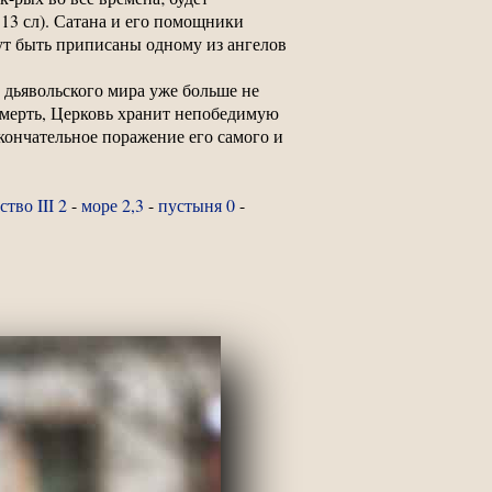
.13 сл). Сатана и его помощники
ут быть приписаны одному из ангелов
 дьявольского мира уже больше не
 смерть, Церковь хранит непобедимую
кончательное поражение его самого и
тво III 2
-
море 2,3
-
пустыня 0
-