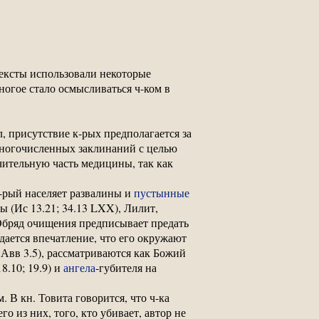
тексты использовали некоторые
многое стало осмысливаться ч-ком в
 присутствие к-рых предполагается за
многочисленных заклинаний с целью
ачительную часть медицины, так как
к-рый населяет развалины и
пустынные
 (Ис 13.21; 34.13 LXX), Лилит,
. Обряд очищения предписывает предать
здается впечатление, что его окружают
4 Авв 3.5), рассматриваются как Божий
8.10; 19.9) и
ангела
-губителя на
 В кн. Товита говорится, что ч-ка
го из них, того, кто убивает, автор не