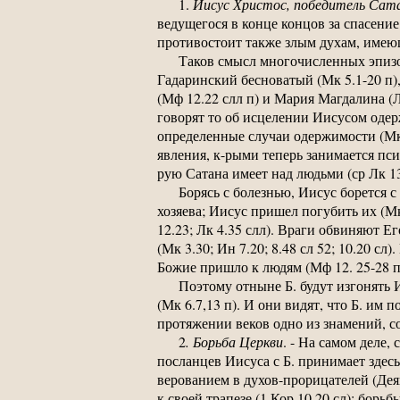
1.
Иисус Христос, победитель Сатан
ведущегося в конце концов за спасение
противостоит также злым духам, имеющ
Таков смысл многочисленных эпизод
Гадаринский бесноватый (Мк 5.1-20 п)
(Мф 12.22 слл п) и Мария Магдалина (Л
говорят то об исцелении Иисусом одерж
определенные случаи одержимости (Мк1
явления, к-рыми теперь занимается пси
рую Сатана имеет над людьми (ср Лк 13
Борясь с болезнью, Иисус борется с
хозяева; Иисус пришел погубить их (М
12.23; Лк 4.35 слл). Враги обвиняют Е
(Мк 3.30; Ин 7.20; 8.48 сл 52; 10.20 с
Божие пришло к людям (Мф 12. 25-28 п)
Поэтому отныне Б. будут изгонять 
(Мк 6.7,13 п). И они видят, что Б. им 
протяжении веков одно из знамений, с
2
. Борьба Церкви
. - На самом деле,
посланцев Иисуса с Б. принимает здесь
верованием в духов-прорицателей (Деян
к своей трапезе (1 Кор 10.20 сл); борь