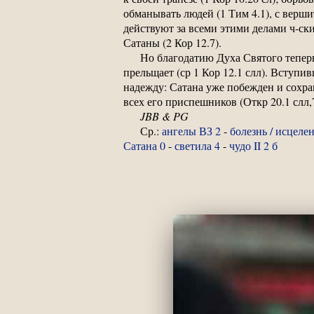
обманывать людей (1 Тим 4.1), с верш
действуют за всеми этими делами ч-с
Сатаны (2 Кор 12.7).
Но благодатию Духа Святого теперь
прельщает (ср 1 Кор 12.1 слл). Вступив
надежду: Сатана уже побежден и сохра
всех его приспешников (Откр 20.1 слл,7
JBB &
PG
Ср.:
ангелы ВЗ 2
-
болезнь / исцелен
Сатана 0
-
светила 4
-
чудо II 2 б