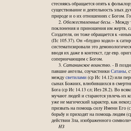
стесняясь обращается опять к фольклор
существование и деятельность злых дух
природе и о их отношениях с Богом. Г
2.
Обожествленные
бесы
. - Между
поклонения и приношения им жертв, сл
Создателя, он тоже обращается к «иным 
(Пс 105.37). Он «блудно ходил» к сатир
систематизировали это демонологичес
вводя их даже в контекст, где евр. ори
соперничающим с Богом.
3
. Сатанинское воинство
. - В поз
павшие ангелы, соучастники
Сатаны
, 
между
светилами
(ср Ис 14.12) или п
сынах Божиих, влюбившихся в смертных
Бога (ср Ис 14.13 сл; Иез 28.2). Во в
мучают людей и стараются увлечь их ко
уже не магический характер, как неког
призвать на помощь силу Имени Его (ср
борьбу и приходят на помощь людям (ср
действии Зла, изображенного символич
HЗ