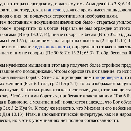
у, на этот раз персидскому, и дает ему имя Асмодея (Тов 3.8; 6.
ов так же твердо, как и
ангелов
, долгое время имеет лишь довол
оворя о них, он пользуется стереотипными изображениями.
 тем постоянным искушением язычников было - стараться умило
овом, превратить их в богов. Израиль не был огражден от этого
богам» (Втор 13.3,7,14), иначе говоря - к бесам (Втор 32.17), д
ам (Лев 17.7), водившимся на запретных высотах (2 Пар 11.15). П
кое истолкование
идолопоклонства
, определенно отожествляя язы
гинал о них не говорил (Пс 90.6; Ис 13.21; 65.3). Т. обр. бесовск
днем иудейском мышлении этот мир получает более стройное пред
ставшие его помощниками. Чтобы обрисовать их падение, то ис
ервоначальной борьбы Ягве с олицетворяющими
море
зверями
, то
 женщин (Быт 6.1 слл; ср 2 Петр 2.4), то их изображают кощу
сяком случае, Б. рассматриваются как нечистые духи, отличающие
 злу. Чтобы с ними бороться, прибегают к заклинаниям (Тов 6.8; 
да в Вавилоне, а молитвенный: появляется надежда, что Бог обуз
 Зах 3.2; Иуд 9). К тому же известно, что Михаил и его небесны
 Дан 10.13). Итак, в апокалиптической литературе, как и в наро
ески, но в этих упоминаниях нет полной согласованности.