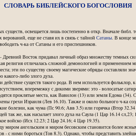
СЛОВАРЬ БИБЛЕЙСКОГО БОГОСЛОВИЯ
х существ, освещается лишь постепенно в откр. Вначале библ. 
 верований, еще не ставя их в связь с тайной
Сатаны
. В конце 
вободить ч-ка от Сатаны и его приспешников.
-
Древний Восток придавал личный образ множеству темных сил,
ая религия отличалась сложной демонологией и применением 
еста; эти по существу своему магические обряды составляли зн
 какого-либо злого духа.
 и действие существ такого рода. В нем используется фольклор, 
утствием, вперемежку с дикими зверями: это - волосатые сатиры
одятся проклятые места, как Вавилон (13) или земля Едома (34)
жены грехи Израиля (Лев 16.10). Также и около больного ч-ка со
ие болезни, как чума (Пс 90.6; Авв 3.5) или горячка (Втор 32.3
й так же, как насылает злого духа на Саула (1 Цар 16.14 сл,23; 1
е войско (Исх 12.23; 2 Цар 24.16; 4 Цар 19.35).
у миром ангельским и миром бесовским становится более ясным.
ов - с ними бороться (Тов 8.3). Однако, чтобы представить злейше