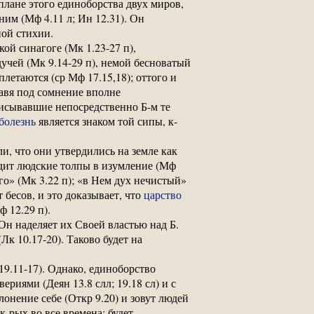
плане этого единоборства двух миров,
ним (Мф 4.11 л; Ин 12.31). Он
ной стихии.
й синагоге (Мк 1.23-27 п),
учей (Мк 9.14-29 п), немой бесноватый
летаются (ср Мф 17.15,18); оттого и
тавя под сомнение вполне
писывавшие непосредственно Б-м те
болезнь
является знаком той сипы, к-
ли, что они утвердились на земле как
одит людские толпы в изумление (Мф
го» (Мк 3.22 п); «в Нем дух нечистый»
 бесов, и это доказывает, что
царство
 12.29 п).
Он наделяет их Своей властью над Б.
Лк 10.17-20). Таково будет на
19.11-17). Однако, единоборство
риями (Деян 13.8 слл; 19.18 сл) и с
онение себе (Откр 9.20) и зовут людей
к-рых во все времена; будет