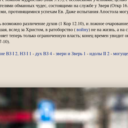
ителями обманных чудес, состоящими на службе у 3веря (Откр 16
кими, противящимися успехам Ев. Даже испытания Апостола мог
 возможно различение духов (1 Кор 12.10), и ложное очарование
шая, вслед за Христом, в ратоборство (
войну
) не на жизнь, а на
няет теперь только ограниченную власть; конец времен увидит о
-10).
ие ВЗ I 2, НЗ I 1
-
дух ВЗ 4
-
звери и Зверь 1
-
идолы II 2
-
могущес