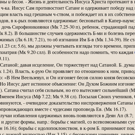
ы и бесов. -
Жизнь и деятельность Иисуса Христа протекают в 
 ч-ка. Иисус Сам противостоит Сатане и одерживает победу над 
им власть над грешным ч-ством, и побеждает их в их собствен
ов, в к-рых появляются одержимые: бесноватый в Капер-наумско
, дочь Сирофиникиянки (Мк 7.25-30 п), ребенок, страдающий пад
к 8.2). В большинстве случаев одержимость Б-ми и болезнь переп
имых (Лк 6.18; 7.21), то об изгнании Им Б-в (Мк 1.34-39). Не с
.23 сл; 5.6), мы должны учитывать взгляды того времени, при
хиатрия (Мк 9.20 слл). В особенности надо помнить, что каждая
.11).
 Сатаной; давая исцеление, Он торжествует над Сатаной. Б. дума
к 1.24). Власть, к-рую Он проявляет по отношению к ним, прив
го: «В Нем Веельзевул, и Он изгоняет бесов силою князя бесовско
л). Но Иисус дает истинное объяснение: Он Духом Божиим изгоняет
. Сатана считал себя сильным, но его вытесняет сильнейший (Мф
Именем Иисуса (Мф 7.22; Мк 9.38 сл). Посылая Своих учеников, 
повинуются, - очевидное доказательство ниспровержения Сатаны (
опровождающих вместе с чудесами проповедь Ев. (Мк 16.17).
 случаи избавления одержимых вновь появляются в Деян Ап (8.7; 
 и другие формы, напр.: борьбы с магией, со всевозможными суеве
 16.16); борьбы с идолопоклонством, в к-ром Б. принимают покл
бы с ложной мудростью (Иак 3.15), с бесовскими учениями, целью 