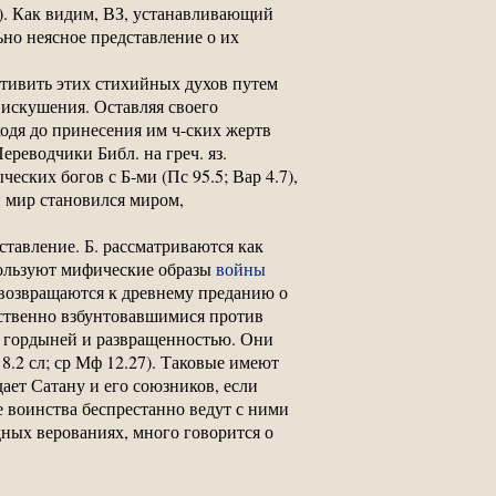
14). Как видим, ВЗ, устанавливающий
ьно неясное представление о их
стивить этих стихийных духов путем
 искушения. Оставляя своего
оходя до принесения им ч-ских жертв
ереводчики Библ. на греч. яз.
ческих богов с Б-ми (Пс 95.5; Вар 4.7),
ий мир становился миром,
ставление. Б. рассматриваются как
пользуют мифические образы
войны
 возвращаются к древнему преданию о
нственно взбунтовавшимися против
ся гордыней и развращенностью. Они
8.2 сл; ср Мф 12.27). Таковые имеют
дает Сатану и его союзников, если
е воинства беспрестанно ведут с ними
дных верованиях, много говорится о