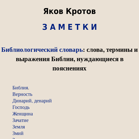
Яков Кротов
З А М Е Т К И
Библиологический словарь
: слова, термины и
выражения Библии, нуждающиеся в
пояснениях
Библия
.
Верность
Динарий, денарий
Господь
Женщина
Зачатие
Земля
Змий