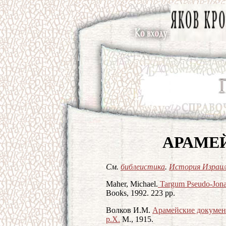
АРАМЕ
См.
библеистика
.
История Израи
Maher, Michael.
Targum Pseudo-Jona
Books, 1992. 223 pp.
Волков И.М.
Арамейские документ
р.Х.
М., 1915.