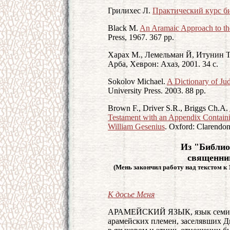
Грилихес Л.
Практический курс б
Black M.
An Aramaic Approach to th
Press, 1967. 367 pp.
Харах М., Лемельман Й, Итунин 
Арба, Хеврон: Ахаз, 2001. 34 с.
Sokolov Michael.
A Dictionary of Ju
University Press. 2003. 88 pp.
Brown F., Driver S.R., Briggs Ch.A.
Testament with an Appendix Containi
William Gesenius
. Oxford: Clarendon
Из "Библио
священни
(Мень закончил работу над текстом к 1
К досье Меня
АРАМЕЙСКИЙ ЯЗЫК, язык семитск
арамейских племен, заселявших Дв