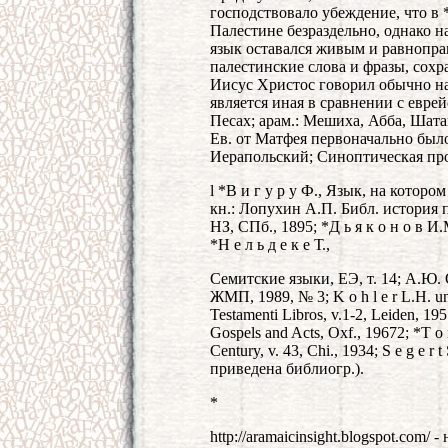
господствовало убеждение, что в 
Палестине безраздельно, однако н
язык оставался живым и равноправ
палестинские слова и фразы, сохр
Иисус Христос говорил обычно на 
является иная в сравнении с евре
Песах; арам.: Мешиха, Абба, Шата
Ев. от Матфея первоначально было
Иерапольский; Синоптическая про
l *В и г у р у Ф., Язык, на котор
кн.: Лопухин А.П. Библ. история
НЗ, СПб., 1895; *Д ь я к о н о в 
*Н е л ь д е к е Т.,
Семитские языки, ЕЭ, т. 14; А.Ю.
ЖМП, 1989, № 3; K o h l e r L.H. und
Testamenti Libros, v.1-2, Leiden, 19
Gospels and Acts, Oxf., 19672; *T o 
Century, v. 43, Chi., 1934; S e g e r
приведена библиогр.).
*
http://aramaicinsight.blogspot.com/ 