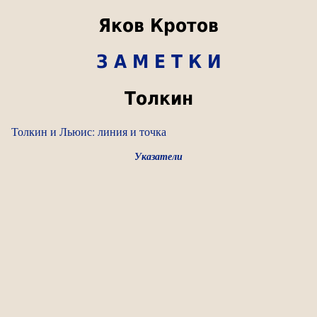
Яков Кротов
З А М Е Т К И
Толкин
Толкин и Льюис: линия и точка
Указатели