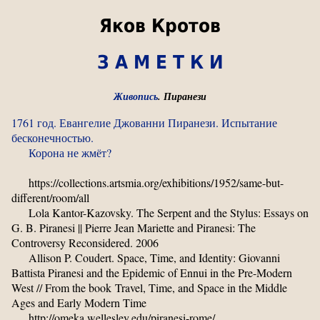
Яков Кротов
З А М Е Т К И
Живопись
. Пиранези
1761 год. Евангелие Джованни Пиранези. Испытание
бесконечностью.
Корона не жмёт?
https://collections.artsmia.org/exhibitions/1952/same-but-
different/room/all
Lola Kantor-Kazovsky. The Serpent and the Stylus: Essays on
G. B. Piranesi || Pierre Jean Mariette and Piranesi: The
Controversy Reconsidered. 2006
Allison P. Coudert. Space, Time, and Identity: Giovanni
Battista Piranesi and the Epidemic of Ennui in the Pre-Modern
West // From the book Travel, Time, and Space in the Middle
Ages and Early Modern Time
http://omeka.wellesley.edu/piranesi-rome/