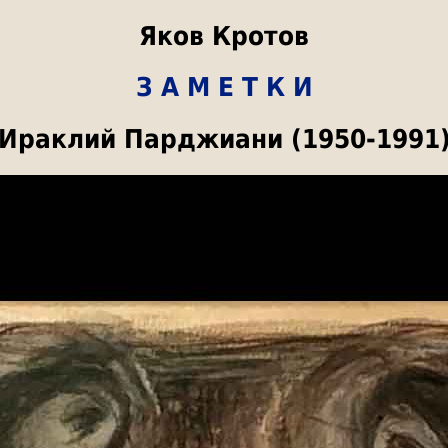
Яков Кротов
З А М Е Т К И
Ираклий Парджиани (1950-1991