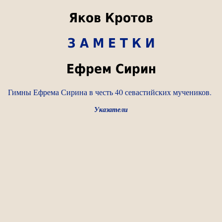
Яков Кротов
З А М Е Т К И
Ефрем Сирин
Гимны Ефрема Сирина в честь 40 севастийских мучеников.
Указатели