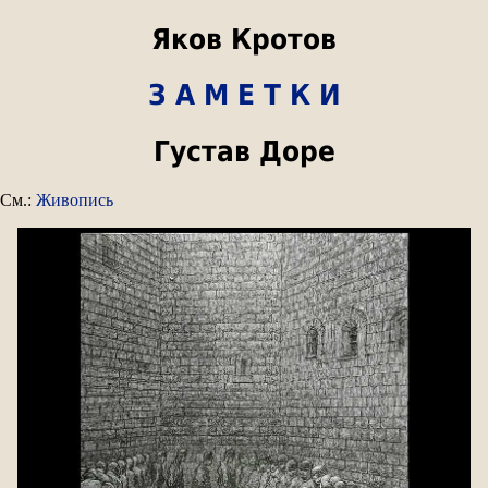
Яков Кротов
З А М Е Т К И
Густав Доре
См.:
Живопись