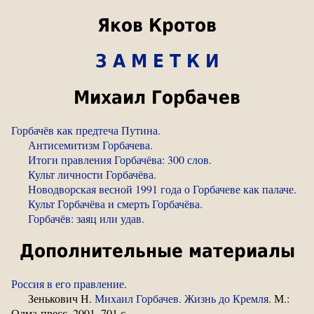
Яков Кротов
З А М Е Т К И
Михаил Горбачев
Горбачёв как предтеча Путина.
Антисемитизм Горбачева.
Итоги правления Горбачёва: 300 слов.
Культ личности Горбачёва.
Новодворская весной 1991 года о Горбачеве как палаче.
Культ Горбачёва и смерть Горбачёва.
Горбачёв: заяц или удав.
Дополнительные материалы
Россия в его правление
.
Зенькович Н.
Михаил Горбачев. Жизнь до Кремля
. М.:
Олма-пресс, 2001. 701 с.